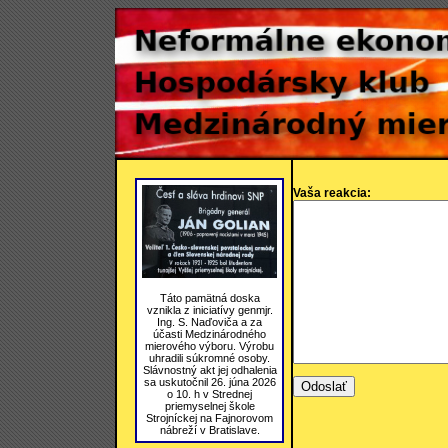
Vaša reakcia:
Táto pamätná doska
vznikla z iniciatívy genmjr.
Ing. S. Naďoviča a za
účasti Medzinárodného
mierového výboru. Výrobu
uhradili súkromné osoby.
Slávnostný akt jej odhalenia
sa uskutočnil 26. júna 2026
o 10. h v Strednej
priemyselnej škole
Strojníckej na Fajnorovom
nábreží v Bratislave.