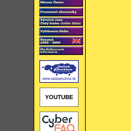
www.salaspruzina.sk
YOUTUBE