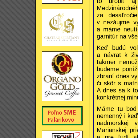
to urobiť a
Medzinárodnéh
za desaťročie
v nezáujme vy
a máme neutíc
garnitúr na vš
Keď budú vol
a návrat k ži
takmer nemožn
budeme poníž
zbraní dnes v
či skôr s mat
A dnes sa k to
konkrétnej minu
Máme tu bod n
nemenný i keď 
nadmorskej 
Marianskej pr
a pre ľudí a