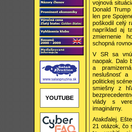
vojnová situác
Donald Trump 
len pre Spojené
poškodil celý 
napríklad aj t
zmiernenie h
schopná rovno
V SR sa vnútr
naopak. Dalo b
a pramizern
neslušnosť a 
www.salaspruzina.sk
politickej scén
smiešny z hľa
bezprecedent
YOUTUBE
vlády s vere
imaginárny.
Atakďalej. Ešt
21 otázok, čo 