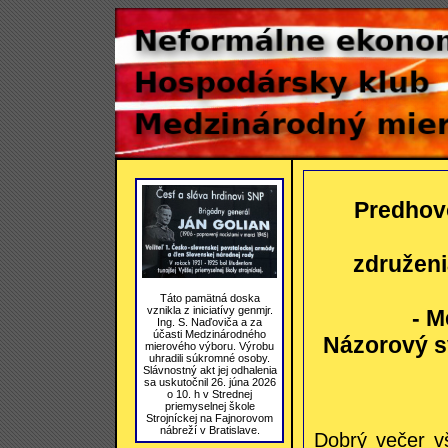
Predhovo
združen
Táto pamätná doska
vznikla z iniciatívy genmjr.
- M
Ing. S. Naďoviča a za
účasti Medzinárodného
Názorový s
mierového výboru. Výrobu
uhradili súkromné osoby.
Slávnostný akt jej odhalenia
sa uskutočnil 26. júna 2026
o 10. h v Strednej
priemyselnej škole
Strojníckej na Fajnorovom
nábreží v Bratislave.
Dobrý večer vš