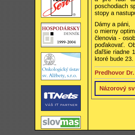
poschodiach sp
stopy a nastup
Dámy a páni,
o mierny optim
členovia - os
poďakovať. O
ďaľšie riadne 
ktoré bude 23.
Predhovor Dr.
Názorový sv