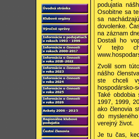
podujatia náš
Osobitne sa te
sa nachádzaj
dovolenke. Čas
na záznam dne
Dostali ho vo
V tejto c
www.hospodars
Zvolil som tút
nášho členstva
ste chceli v
hospodársko-s
Také obdobia 
1997, 1999, 20
ako členovia st
do mysleného 
verejný život.
Je tu čas, ke