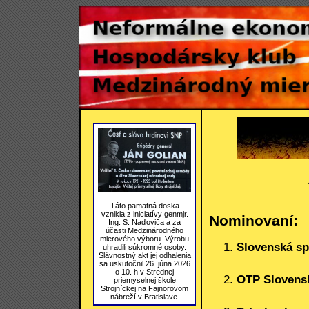
Táto pamätná doska
vznikla z iniciatívy genmjr.
Nominovaní:
Ing. S. Naďoviča a za
účasti Medzinárodného
mierového výboru. Výrobu
Slovenská sp
uhradili súkromné osoby.
Slávnostný akt jej odhalenia
sa uskutočnil 26. júna 2026
o 10. h v Strednej
OTP Slovens
priemyselnej škole
Strojníckej na Fajnorovom
nábreží v Bratislave.