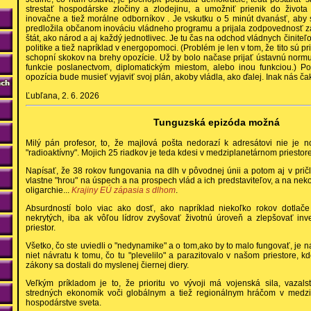
strestať hospodárske zločiny a zlodejinu, a umožniť prienik do života
inovačne a tiež morálne odborníkov . Je vskutku o 5 minút dvanásť, aby
predložila občanom inováciu vládneho programu a prijala zodpovednosť z
štát, ako národ a aj každý jednotlivec. Je tu čas na odchod vládnych činiteľov
politike a tiež napríklad v energopomoci. (Problém je len v tom, že tito sú pr
schopní skokov na brehy opozície. Už by bolo načase prijať ústavnú norm
funkcie poslanectvom, diplomatickým miestom, alebo inou funkciou.) Pok
opozícia bude musieť vyjaviť svoj plán, akoby vládla, ako ďalej. Inak nás č
Ľubľana, 2. 6. 2026
Tunguzská epizóda možná
Milý pán profesor, to, že majlová pošta nedorazí k adresátovi nie je n
"radioaktívny". Mojich 25 riadkov je teda kdesi v medziplanetárnom priesto
Napísať, že 38 rokov fungovania na dlh v pôvodnej únii a potom aj v pri
vlastne "hrou" na úspech a na prospech vlád a ich predstaviteľov, a na ne
oligarchie...
Krajiny EÚ zápasia s dlhom
.
Absurdností bolo viac ako dosť, ako napríklad niekoľko rokov dotlače
nekrytých, iba ak vôľou lídrov zvyšovať životnú úroveň a zlepšovať inv
priestor.
Všetko, čo ste uviedli o "nedynamike" a o tom,ako by to malo fungovať, je n
niet návratu k tomu, čo tu "plevelilo" a parazitovalo v našom priestore, 
zákony sa dostali do myslenej čiernej diery.
Veľkým príkladom je to, že prioritu vo vývoji má vojenská sila, vazals
stredných ekonomík voči globálnym a tiež regionálnym hráčom v medz
hospodárstve sveta.