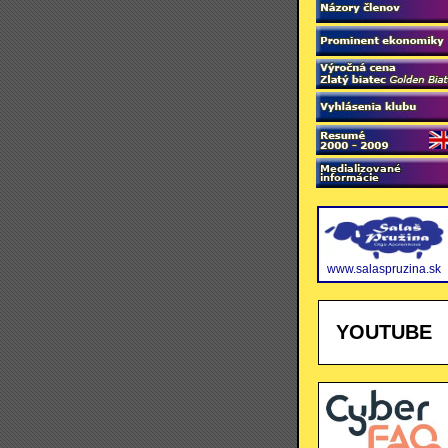
www.salaspruzina.sk
YOUTUBE