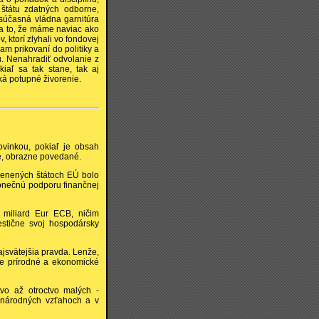
 štátu zdatných odborne,
 súčasná vládna garnitúra
a to, že máme naviac ako
, ktorí zlyhali vo fondovej
iam prikovaní do politiky a
u. Nenahradiť odvolanie z
iaľ sa tak stane, tak aj
aká potupné živorenie.
ovinkou, pokiaľ je obsah
re, obrazne povedané.
členených štátoch EÚ bolo
konečnú podporu finančnej
 miliard Eur ECB, ničim
estične svoj hospodársky
ajsvätejšia pravda. Lenže,
kde prírodné a ekonomické
tvo až otroctvo malých -
inárodných vzťahoch a v