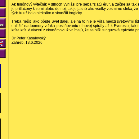
Ak triliónový výtečník v dlhoch vyhlási pre seba "zlatú éru", a začne sa tak 
je pritlačený k zemi alebo do nej, tak je jasné ako všetky vesmírne slnká, že 
tých tu už bolo niekoľko a skončili tragicky.
Treba riešiť, ako pôjde Svet ďalej, ale na to nie je vôľa medzi svetovými l
dať žiť nadpomery vďaka posilňovaniu dlhovej špirály až k Everestu, tak
kríza kríz. A viacerí z ekonómov už vnímajú, že sa blíži tunguzská epizóda p
Dr Peter Kasalovský
Záhreb, 13.6.2026