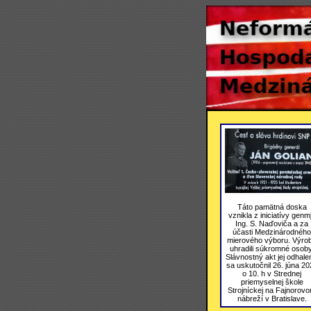
Táto pamätná doska
vznikla z iniciatívy genmj
Ing. S. Naďoviča a za
účasti Medzinárodného
mierového výboru. Výro
uhradili súkromné osoby
Slávnostný akt jej odhale
sa uskutočnil 26. júna 20
o 10. h v Strednej
priemyselnej škole
Strojníckej na Fajnorov
nábreží v Bratislave.