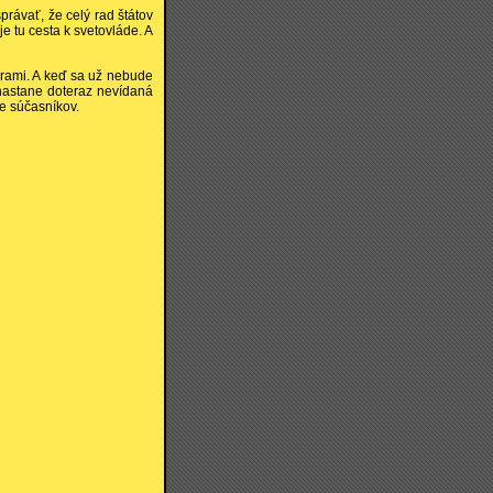
správať, že celý rad štátov
je tu cesta k svetovláde. A
ídrami. A keď sa už nebude
 nastane doteraz nevídaná
re súčasníkov.