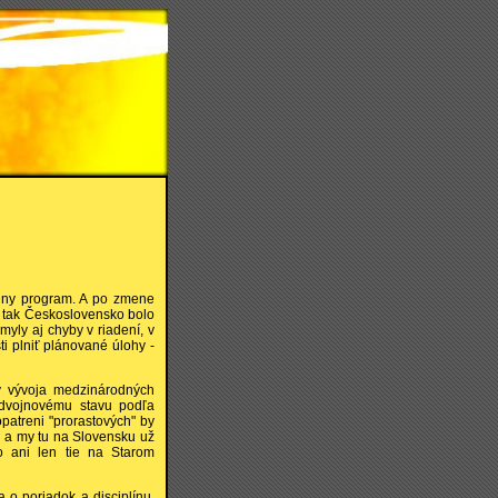
dny program. A po zmene
 , tak Československo bolo
myly aj chyby v riadení, v
ti plniť plánované úlohy -
y vývoja medzinárodných
redvojnovému stavu podľa
opatreni "prorastových" by
, a my tu na Slovensku už
o ani len tie na Starom
 o poriadok a disciplínu,