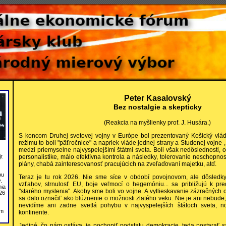
Peter Kasalovský
Bez nostalgie a skepticky
(Reakcia na myšlienky prof. J. Husára.)
S koncom Druhej svetovej vojny v Európe bol prezentovaný Košický vlá
režimu to boli "päťročnice" a napriek vláde jednej strany a Studenej vojne
medzi priemyselne najvyspelejšími štátmi sveta. Boli však nedôslednosti, o
r.
personalistike, málo efektívna kontrola a následky, tolerovanie neschopnos
plány, chabá zainteresovanosť pracujúcich na zveľaďovaní majetku, atď.
bu
Teraz je tu rok 2026. Nie sme síce v období povojnovom, ale dôsledk
.
vzťahov, strnulosť EU, boje veľmocí o hegemóniu... sa približujú k p
nia
"starého myslenia". Akoby sme boli vo vojne. A vytlieskavanie zázračných 
26
sa dalo označiť ako blúznenie o možnosti zlatého veku. Nie je ani nebude
nevidíme ani zadne svetlá pohybu v najvyspelejších štátoch sveta, n
om
kontinente.
Jediné, čo nám ostáva, je pochopiť podstatu demokracie, teda postarať sa