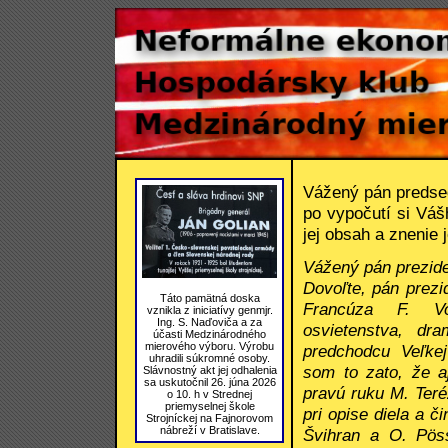
Vážený pán predse
po vypočutí si Váš
jej obsah a znenie j
Vážený pán prezid
Dovoľte, pán prezi
Táto pamätná doska
Francúza F. Vol
vznikla z iniciatívy genmjr.
Ing. S. Naďoviča a za
osvietenstva, dr
účasti Medzinárodného
mierového výboru. Výrobu
predchodcu Veľkej
uhradili súkromné osoby.
som to zato, že a
Slávnostný akt jej odhalenia
sa uskutočnil 26. júna 2026
pravú ruku M. Teré
o 10. h v Strednej
priemyselnej škole
pri opise diela a č
Strojníckej na Fajnorovom
nábreží v Bratislave.
Švihran a O. Pös