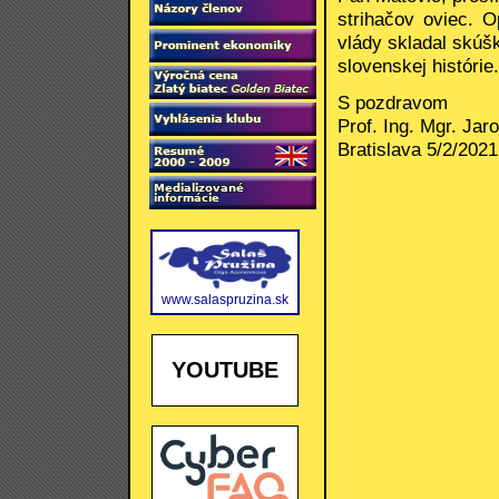
strihačov oviec. 
vlády skladal skúš
slovenskej histórie.
S pozdravom
Prof. Ing. Mgr. Jar
Bratislava 5/2/2021
www.salaspruzina.sk
YOUTUBE