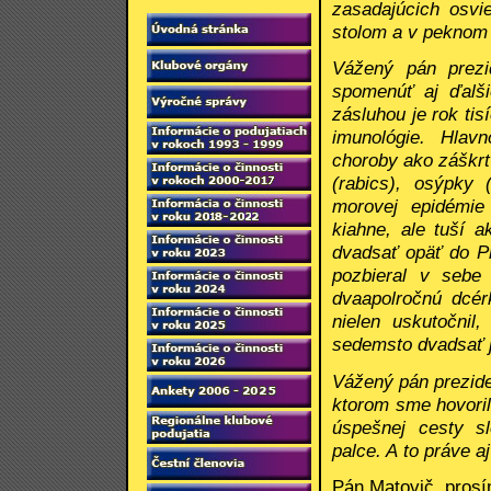
zasadajúcich osvi
stolom a v peknom
Vážený pán prezi
spomenúť aj ďalš
zásluhou je rok ti
imunológie. Hlav
choroby ako záškrt (
(rabics), osýpky 
morovej epidémie
kiahne, ale tuší 
dvadsať opäť do Pr
pozbieral v sebe
dvaapolročnú dcér
nielen uskutočnil
sedemsto dvadsať 
Vážený pán prezide
ktorom sme hovoril
úspešnej cesty s
palce. A to práve a
Pán Matovič, prosí