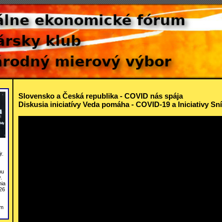
Slovensko a Česká republika - COVID nás spája
Diskusia iniciatívy Veda pomáha - COVID-19 a Iniciativy Sn
r.
bu
.
nia
26
om