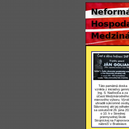
Táto pamätná doska
vznikla z iniciatívy genmj
Ing. S. Naďoviča a za
účasti Medzinárodného
mierového výboru. Výro
uhradili súkromné osoby
Slávnostný akt jej odhale
sa uskutočnil 26. júna 20
o 10. h v Strednej
priemyselnej škole
Strojníckej na Fajnorov
nábreží v Bratislave.