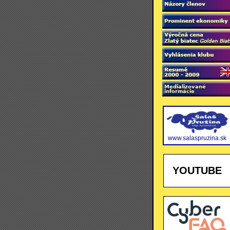
www.salaspruzina.sk
YOUTUBE