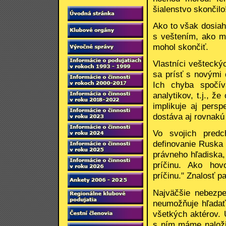
šialenstvo skončilo
Ako to však dosia
s veštením, ako m
mohol skončiť.
Vlastníci veštecký
sa prísť s novými 
Ich chyba spočív
analytikov, t.j., ž
implikuje aj persp
dostáva aj rovnakú
Vo svojich predc
definovanie Ruska 
právneho hľadiska,
príčinu. Ako hov
príčinu." Znalosť p
Najväčšie nebezpe
neumožňuje hľadať 
všetkých aktérov. 
s ním máme naložiť