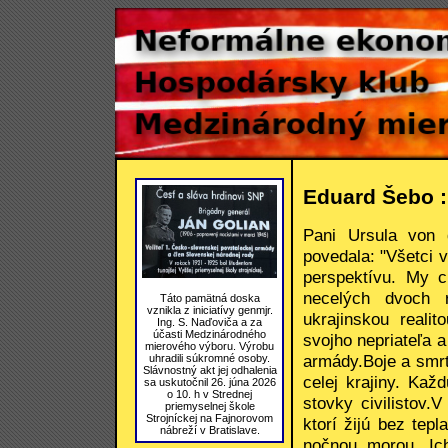
Eduard Šebo :
Pani Ursula von
povedala: "Všetci 
perspektívu. My 
necelých dvoch 
Táto pamätná doska
vznikla z iniciatívy genmjr.
ukrajinskou reali
Ing. S. Naďoviča a za
účasti Medzinárodného
svojho nepriateľa 
mierového výboru. Výrobu
armády.Boje a smrť 
uhradili súkromné osoby.
Slávnostný akt jej odhalenia
celej krajiny. Kaž
sa uskutočnil 26. júna 2026
o 10. h v Strednej
stovky civilistov.V
priemyselnej škole
Strojníckej na Fajnorovom
ktorí žijú bez tep
nábreží v Bratislave.
nočnou morou. Ich