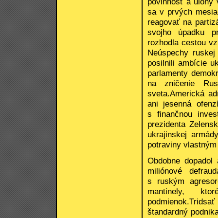
povinnosť a úlohy 
sa v prvých mesia
reagovať na partiz
svojho úpadku p
rozhodla cestou vz
Neúspechy ruskej
posilnili ambície 
parlamenty demokra
na zničenie Ru
sveta.Americká adm
ani jesenná ofenz
s finančnou inve
prezidenta Zelensk
ukrajinskej armád
potraviny vlastným
Obdobne dopadol a
miliónové defrau
s ruským agresor
mantinely, kto
podmienok.Tridsať 
štandardný podnika