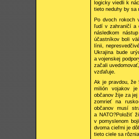
logicky viedli k n
tieto neduhy by sa
Po dvoch rokoch v
ľudí v zahraničí a 
následkom nástup
účastníkov boli vä
línii, nepresvedči
Ukrajina bude urý
a vojenskej podpor
začali uvedomovať
vzďaľuje.
Ak je pravdou, že 
milión vojakov j
občanov žije za jej
zomrieť na rusko-
občanov musí str
a NATO?Položiť ži
v pomyslenom boji
dvoma cieľmi je dôl
tieto ciele sa rôznia