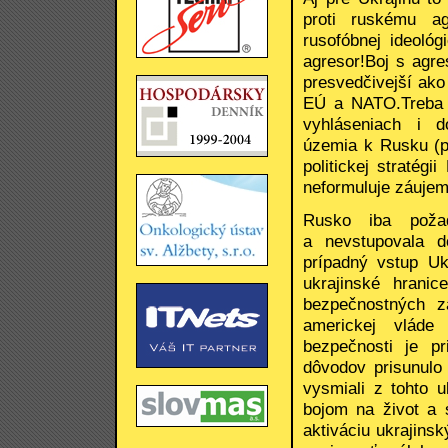
proti ruskému ag
rusofóbnej ideoló
agresor!Boj s agre
presvedčivejší ako
EÚ a NATO.Treba v
vyhláseniach i d
územia k Rusku (p
politickej stratég
neformuluje záujem 
Rusko iba požad
a nevstupovala do
prípadný vstup Uk
ukrajinské hrani
bezpečnostných z
americkej vláde
bezpečnosti je pr
dôvodov prisunulo 
vysmiali z tohto 
bojom na život a 
aktiváciu ukrajins