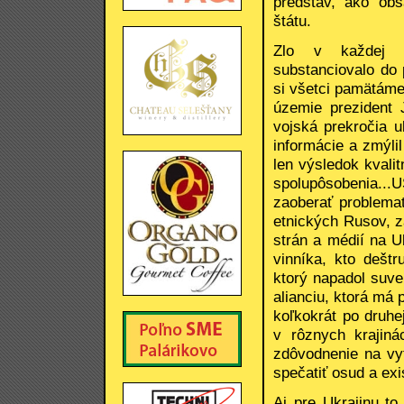
predstáv, ako obs
štátu.
Zlo v každej ob
substanciovalo do 
si všetci pamätáme
územie prezident 
vojská prekročia 
informácie a zmýlil
len výsledok kvali
spolupôsobenia..
zaoberať problema
etnických Rusov, z
strán a médií na U
vinníka, kto dešt
ktorý napadol suve
alianciu, ktorá má
koľkokrát po druhe
v rôznych krajiná
zdôvodnenie na vyt
spečatiť osud a ex
Aj pre Ukrajinu t