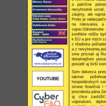
a patrične potre
nevyhnutné uznať,
záujmy, ale najmä
Preto je nebezpečn
na rokovania, a
vojne.Odmietnutie
konflikte môže byť
k EÚ a pre iných z
z hľadiska požiada
a z nevyhnutnej pož
sme priznali aj R
detailnejšom posu
posúdiť aj širší ko
www.salaspruzina.sk
Som dokonca presv
takmer požehna
YOUTUBE
hospodárskych san
strane finančná i
prezidenta pána Zel
aj chce zaslúžiť
vojenskom, diplo