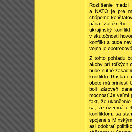
Rozlíšenie medzi
a NATO je pre mn
chápeme konštatov
pána Zalužného, 
ukrajinský konflik
v skutočnosti hovor
konflikt a bude ne
vojna je opotrebov
Z tohto pohľadu b
akoby pri toľkých 
bude nutné zasadnú
konfliktu. Ruská i
obete má priniesť 
boli zároveň dan
mocnosť!Je veľmi p
fakt, že ukončenie
sa, že územná cel
konfliktom, sa sta
spojené s Minským
asi odobrať politi