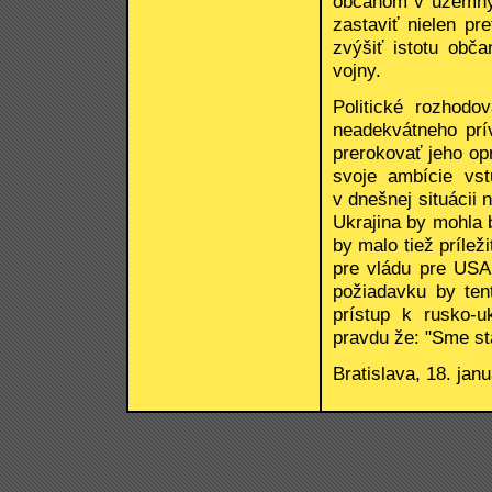
občanom v územných
zastaviť nielen pre
zvýšiť istotu obča
vojny.
Politické rozhod
neadekvátneho prí
prerokovať jeho op
svoje ambície vs
v dnešnej situácii 
Ukrajina by mohla 
by malo tiež prílež
pre vládu pre USA
požiadavku by ten
prístup k rusko-u
pravdu že: "Sme stá
Bratislava, 18. jan