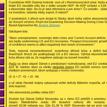
O probléme HDP, číselnej hodnote som už v Reminiscenciách písal. Naša 
krajín EÚ neustále píšu iba
o koľko vzrastie HDP
. Ak HDP vzrástol o 0,6
v ekonomike stalo.
Na čo je taká informácia a pre ko
ho?. Čo vzrástlo - výd
na investície, výdavky vlády, export, či import?
V posledných 3 dňoch som dostal tri články, ktoré riešia vážne ekonomi
do rôznych vzťahov. Prvým bol Examining Decision-Making During Crisis Si
Based Approaches By
Jessica Johnson
.
Odcitujem toto:
"
Mass unemployment, sovereign debt crises and Current Account deficits, fi
are badly undermining US and EU recoveries. Prospect of economic growth 
of confidence seems to affect negatively their levels of investment."
Teda, masová nezamestnanosť, suverénna dlhová kríza a deficit bežn
finančných trhoch zle podkopávajú US a EÚ obnovu. Výhľad ekonomické
kríza dôvery zdá sa, že negatívne vplývajú na úroveň investícií.
Prečo
sa dnes objavil článok o preskúmaní rozhodovania, veď EÚ vznikl
prof. M. Gärtner, ktorý za všetky
vtedajšie krajiny
EÚ vyčíslili rovnicu rov
všetkých premenných, ktoré vystupujú v rovnici rovnováhy
(S -I) + (T - G) = (X - M)
a už vtedy členské krajiny vykazovali veľké deficity štátneho rozpočtu, až
dolu kopcom.
Akú ekonomickú politiku robila EK?
Druhým bol článok Deficit Slovenska sa v rámci EÚ priblížil k priemeru
údajov Štatistického úradu SR dosiahol celkový dlh verejne
úroveň 83,96 miliardy eur, čiže 61,39 % HDP. Slovensko tak po prvý ra