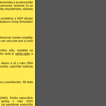
ekonomika a aj ekonomiky
5 percenta, nevieme čo sa
avky obyvateľstva, výdavky
cké problémy a HDP dávajú
tuations Using Simulation
nancial market volatility,
are very low and a crisis
ého účtu, volatilita na
ho rastu je
veľmi nízky
a
a dávno a už v roku 1994
nováhy, vypočítal hodnoty
 na Luxembursko. Išli teda
 (NBS). Podľa najnovších
j správy v roku 2025
z od pandémie prekročilo