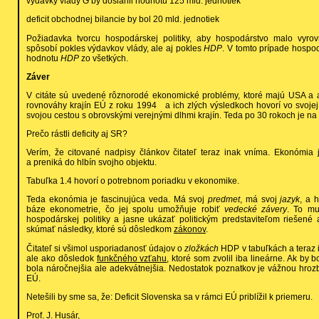
výdavky vlády
G
by dosiahli hodnotu 125 mld. jednotiek
deficit obchodnej bilancie by bol 20 mld. jednotiek
Požiadavka tvorcu hospodárskej politiky, aby hospodárstvo malo vyro
spôsobí pokles výdavkov vlády, ale aj pokles
HDP
. V tomto prípade hospod
hodnotu
HDP
zo všetkých.
Záver
V citáte sú uvedené rôznorodé ekonomické problémy, ktoré majú USA a 
rovnováhy krajín EÚ z roku 1994 a ich zlých výsledkoch hovorí vo svojej
svojou cestou s obrovskými verejnými dlhmi krajín. Teda po 30 rokoch je na 
Prečo rástli deficity aj SR?
Verím, že citované nadpisy článkov čitateľ teraz inak vníma. Ekonómia 
a preniká do hlbín svojho objektu.
Tabuľka 1.4 hovorí o potrebnom poriadku v ekonomike.
Teda ekonómia je fascinujúca veda. Má svoj
predmet
, má svoj
jazyk
, a 
báze ekonometrie, čo jej spolu umožňuje robiť
vedecké závery
. To mu
hospodárskej politiky a jasne ukázať politickým predstaviteľom riešené
skúmať následky, ktoré sú dôsledkom
zákonov
.
Čitateľ si všimol usporiadanosť údajov o
zložkách
HDP v tabuľkách a teraz i
ale ako dôsledok
funkčného vzťahu
, ktoré som zvolil iba lineárne. Ak by 
bola náročnejšia ale adekvátnejšia. Nedostatok poznatkov je vážnou hro
EÚ.
Netešili by sme sa, že: Deficit Slovenska sa v rámci EÚ priblížil k priemeru.
Prof. J. Husár,