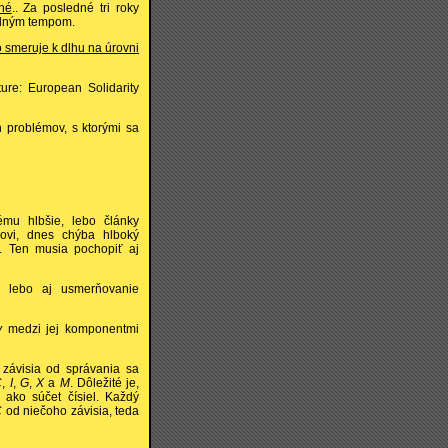
né
.. Za posledné tri roky
ordným tempom.
 smeruje k dlhu na úrovni
ure: European Solidarity
problémov, s ktorými sa
mu hlbšie, lebo články
ovi, dnes chýba hlboký
. Ten musia pochopiť aj
, lebo aj usmerňovanie
y
medzi jej komponentmi
závisia od správania sa
C
,
I
,
G
,
X
a
M
. Dôležité je,
ako súčet čísiel. Každý
C
od niečoho závisia, teda