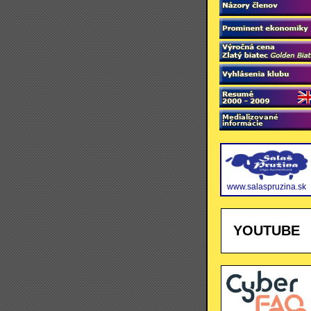
www.salaspruzina.sk
YOUTUBE