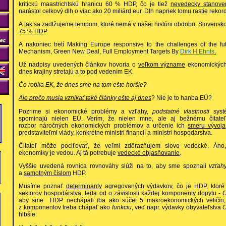
kritickú maastrichtskú hranicu 60 % HDP, čo je tiež
nevedecky stanove
narástol celkový dlh o viac ako 20 miliárd eur. Dlh napriek tomu rastie rek
A tak sa zadlžujeme tempom, ktoré nemá v našej histórii obdobu.
Slovensko
75 % HDP
.
A nakoniec tretí Making Europe responsive to the challenges of the fut
Mechanism, Green New Deal, Full Employment Targets By
Dirk H Ehnts
.
Už nadpisy uvedených článkov hovoria o
veľkom význame
ekonomických 
dnes krajiny stretajú a to pod vedením EK.
Čo robila EK, že dnes sme na tom ešte horšie?
Ale prečo musia vznikať také články ešte aj dnes
? Nie je to hanba EÚ?
Pozrime si ekonomické problémy a vzťahy,
podstatné vlastnosti
systé
spomínajú nielen EÚ. Verím, že nielen mne, ale aj bežnému čitateľ
rozbor náročných ekonomických problémov a určenie ich
smeru vývoja
predstaviteľmi vlády, konkrétne ministri financií a ministri hospodárstva.
Čitateľ môže pociťovať, že veľmi zdôrazňujem slovo vedecké. Áno
ekonomiky je vedou. Aj tá potrebuje
vedecké objasňovanie
.
Vyššie uvedená rovnica rovnováhy slúži na to, aby sme spoznali
vzťah
a
samotným číslom
HDP.
Musíme poznať
determinanty
agregovaných výdavkov, čo je HDP, ktoré 
sektorov hospodárstva, teda od o závislosti každej komponenty dopytu -
aby sme HDP nechápali iba ako súčet 5 makroekonomických veličín, 
z komponentov treba chápať ako
funkciu
, veď napr. výdavky obyvateľstva
hlbšie: