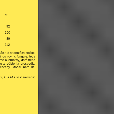
M
92
100
80
112
rmácie o hodnotách zložiek
ou rovníc funguje, teda
me alternatívy, ktoré treba
u znečistenia prostredia.
chcený
.
Model nám dal
y
Y
,
C
a
M
a to v závislosti