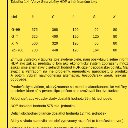
Tabuľka 1.4 Vplyv
G
na zložky HDP a iné finančné toky
cieľ
Y
C
I
G
X
G=99
575
368
120
99
80
G=T
625
400
120
125
80
X=M
500
320
120
60
80
Yp=700
700
448
120
164
80
Zhrnuté výsledky v tabuľke, pre zvolené ciele, nám poskytujú číselné info
HDP ako základ predstáv o tom ako ekonomický systém zobrazený množin
získali sme alternatívy číselných hodnôt HDP, čiže hospodárskej politiky. Má
zvážiť aj vzhľadom na iné problémy, energetickú náročnosť, či produkci
A potom vybrať najvhodnejšiu alternatívu,
hospodársky ideál,
niekým
odpovede.
Predovšetkým vidíme, ako významne sa menili makroekonomické veličin
od cieľov, ktoré sú v prvom stĺpci pričom sme uvažovali iba dve funkcie.
Ak bol cieľ, aby výdavky vlády dosiahli hodnotu 99 mld. jednotiek:
HDP
dosiahol hodnotu 575 mld. jednotiek
Deficit obchodnej bilancie dosiahol hodnotu 12 mld. jednotiek
Ak by si vláda stanovila ako cieľ vyrovnaný rozpočet (o čom často hovorí):