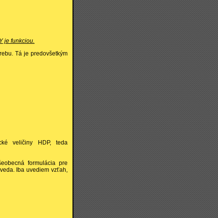
Y je funkciou.
trebu. Tá je predovšetkým
ké veličiny HDP, teda
šeobecná formulácia pre
e veda. Iba uvediem vzťah,