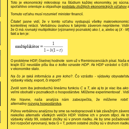
Toto je ekonomický mikroskop na štúdium každej ekonomiky, jej súcna. 
spoľahlivo
orientuje
a objasňuje
podstatu zložitých ekonomických vzťahov
a
Tomuto vzťahu musí rozumieť minister financií.
Čitateľ jasne vidí, že v tomto vzťahu vystupujú všetky makroekonomic
konkrétnej relácii. Verbálnou úvahou k takýmto záverom neprídeme. Vidí
že
G
má
rovnaký multiplikátor
(významný poznatok) ako
I
,
a
, alebo aj (
X - M
fakt a ten je:
O probléme HDP, číselnej hodnote som už v Reminiscenciách písal. Naša 
krajín EÚ neustále píšu iba
o koľko vzrastie HDP
. Ak HDP vzrástol o 0,6
v ekonomike stalo.
Na čo je taká informácia a pre ko
ho?. Čo vzrástlo - výdavky obyvateľstv
výdavky vlády, export, či import?
Zvolil som iba jednoduchú lineárnu funkciu
C
a
T
, ale aj to je viac iba
ako
veľmi obohatil v poznatkoch o hospodárstve. Môžeme experimentovať . Vi
Ale hlavne, naša analýza nám zabezpečila, že môžeme robiť
alternatívy
rozvoja hospodárstva
.
Púhou verbálnou analýzou by sme sa nedopracovali k tak závažným závero
niekoľko alternatív všetkých veličín HDP. Vidíme ich v prvom stĺpci. Ak b
výdavky vlády 99, ostatné zložky sú v prvom riadku. Ak by sme požadoval
bol rozpočet vyrovnaný, teda G = T, potom ostatné zložky sú v druhom riadk