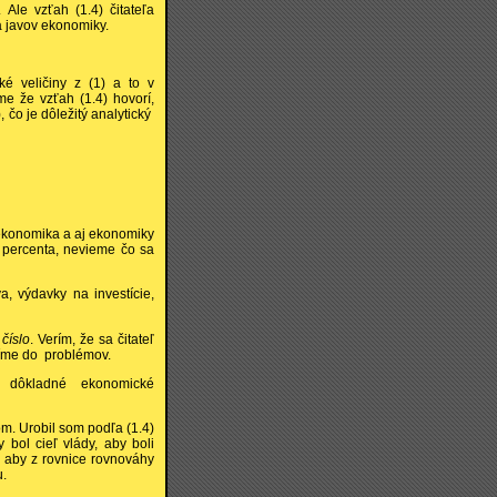
Ale vzťah (1.4) čitateľa
 javov ekonomiky.
ké veličiny z (1) a to v
me že vzťah (1.4) hovorí,
), čo je dôležitý analytický
ekonomika a aj ekonomiky
5 percenta, nevieme čo sa
a, výdavky na investície,
 číslo
. Verím, že sa čitateľ
díme do problémov.
 dôkladné ekonomické
m. Urobil som podľa (1.4)
y bol cieľ vlády, aby boli
i aby z rovnice rovnováhy
u.