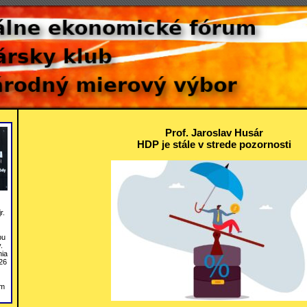
Prof. Jaroslav Husár
HDP je stále v strede pozornosti
r.
bu
.
nia
26
om