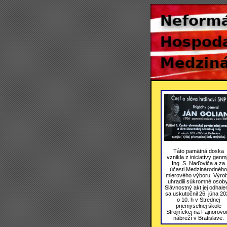
Táto pamätná doska
vznikla z iniciatívy genmj
Ing. S. Naďoviča a za
účasti Medzinárodného
mierového výboru. Výro
uhradili súkromné osoby
Slávnostný akt jej odhale
sa uskutočnil 26. júna 20
o 10. h v Strednej
priemyselnej škole
Strojníckej na Fajnorov
nábreží v Bratislave.