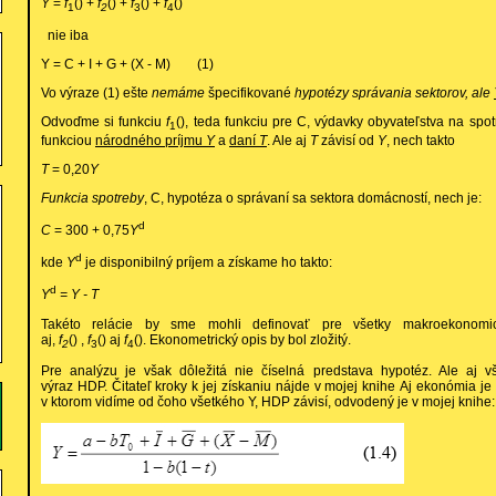
Y
=
f
() +
f
() +
f
() +
f
()
1
2
3
4
nie iba
Y = C + I + G + (X - M) (1)
Vo výraze (1) ešte
nemáme
špecifikované
hypotézy správania sektorov, ale
Odvoďme si funkciu
f
(), teda funkciu pre C, výdavky obyvateľstva na spo
1
funkciou
národného príjmu
Y
a
daní
T
. Ale aj
T
závisí od
Y
, nech takto
T
= 0,20
Y
Funkcia spotreby
, C, hypotéza o správaní sa sektora domácností, nech je:
d
C
= 300 + 0,75
Y
d
kde
Y
je disponibilný príjem a získame ho takto:
d
Y
= Y - T
Takéto relácie by sme mohli definovať pre všetky makroekonomic
aj,
f
() ,
f
() aj
f
(). Ekonometrický opis by bol zložitý.
2
3
4
Pre analýzu je však dôležitá nie číselná predstava hypotéz. Ale aj v
výraz HDP. Čitateľ kroky k jej získaniu nájde v mojej knihe Aj ekonómia j
v ktorom vidíme od čoho všetkého Y, HDP závisí, odvodený je v mojej knihe: