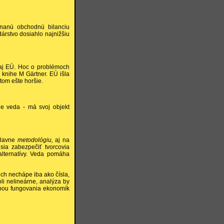
vnanú obchodnú bilanciu
árstvo dosiahlo najnižšiu
aj EÚ. Hoc o problémoch
 knihe M Gärtner. EÚ išla
tom ešte horšie.
je veda - má svoj objekt
hlavne
metodológiu,
aj na
sia zabezpečiť tvorcovia
 alternatívy. Veda pomáha
ch nechápe iba ako čísla,
boli nelineárne, analýza by
zbou fungovania ekonomík