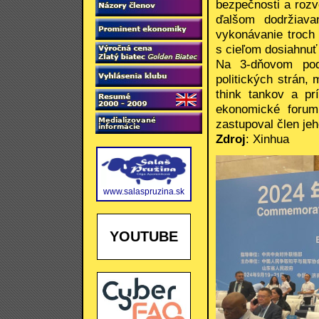
bezpečnosti a rozv
ďalšom dodržiavan
vykonávanie troch 
s cieľom dosiahnuť 
Na 3-dňovom podu
politických strán,
think tankov a pr
ekonomické forum
zastupoval člen je
Zdroj
: Xinhua
www.salaspruzina.sk
YOUTUBE