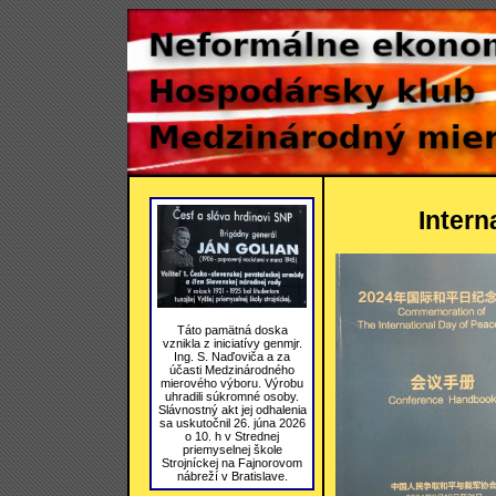
Intern
Táto pamätná doska
vznikla z iniciatívy genmjr.
Ing. S. Naďoviča a za
účasti Medzinárodného
mierového výboru. Výrobu
uhradili súkromné osoby.
Slávnostný akt jej odhalenia
sa uskutočnil 26. júna 2026
o 10. h v Strednej
priemyselnej škole
Strojníckej na Fajnorovom
nábreží v Bratislave.