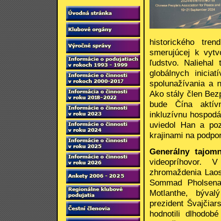
historického tre
smerujúcej k vytv
ľudstvo. Naliehal 
globálnych inicia
spolunažívania a 
Ako stály člen Bez
bude Čína aktívn
inkluzívnu hospodá
uviedol Han a po
krajinami na podpo
Generálny tajom
videopríhovor. 
zhromaždenia Laos
Sommad Pholsena,
Motlanthe, býval
prezident Švajčiar
hodnotili dlhodob