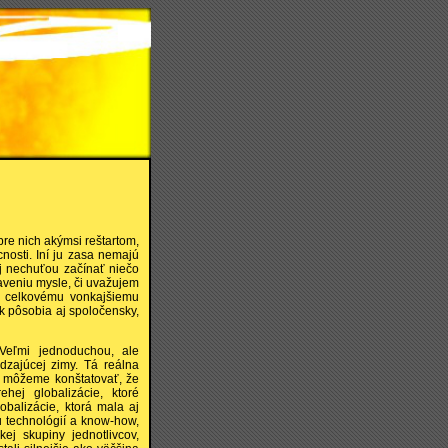
re nich akýmsi reštartom,
osti. Iní ju zasa nemajú
aj nechuťou začínať niečo
aveniu mysle, či uvažujem
aj celkovému vonkajšiemu
ak pôsobia aj spoločensky,
Veľmi jednoduchou, ale
zajúcej zimy. Tá reálna
ie môžeme konštatovať, že
ej globalizácie, ktoré
balizácie, ktorá mala aj
ru technológií a know-how,
ej skupiny jednotlivcov,