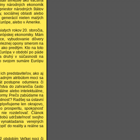
tali silnejšie ako väčšina
čšiny národných ekonomík
riestor národných štátov
y, sociálnej oblasti alebo
 generácií nielen malých
 Európe, alebo v Amerike.
atych rokov 20. storočia,
 európskej ekonomiky. Mám
áce, vybudovanie dôvery
železnej opony smerom na
 ako predtým. Kto na toto
. Európa v období po páde
 a druhý v súčasnosti na
a vo svojom sumáre Európu
ch predstaviteľov, ako aj
kladným atribútom moci sa
át postupne odumiera či
ľstva do zahraničia často
álne alebo intelektuálne,
 formy. Prečo zabúdame na
vednosť? Radšej sa ústavní
vplyvňujeme len okrajovo,
o prosperitu, spokojnosť
 nie rozdeľovať. Článok
odobú udržateľnosť svojho
 vynakladania verejných
opiť do reality a reálne sa
iež obdobím Veľkej noci či