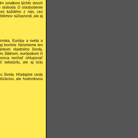
ím sviatkom týchto dvoch
je sloboda či oslobodenie
 cez každého z nás, cez
blémov súčasnosti, ale aj
enska, Európy a sveta a
 aj tvoríme. Nesmieme len
nkom vlastného života,
om, štátnom, európskom či
konca nechať ohlupovať
 sebaúctu, ale aj úctu
ho života. Hľadajme cesty
ilizáciou, ale hodnotovou