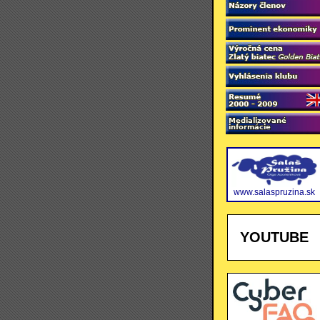
www.salaspruzina.sk
YOUTUBE