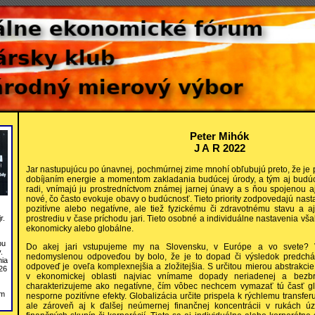
Peter Mihók
J A R 2022
Jar nastupujúcu po únavnej, pochmúrnej zime mnohí obľubujú preto, že je p
dobíjaním energie a momentom zakladania budúcej úrody, a tým aj budúcn
radi, vnímajú ju prostredníctvom známej jarnej únavy a s ňou spojenou 
nové, čo často evokuje obavy o budúcnosť. Tieto priority zodpovedajú nast
pozitívne alebo negatívne, ale tiež fyzickému či zdravotnému stavu a 
prostrediu v čase príchodu jari. Tieto osobné a individuálne nastavenia vš
r.
ekonomicky alebo globálne.
bu
Do akej jari vstupujeme my na Slovensku, v Európe a vo svete? 
.
nedomyslenou odpoveďou by bolo, že je to dopad či výsledok predchád
nia
odpoveď je oveľa komplexnejšia a zložitejšia. S určitou mierou abstrakc
26
v ekonomickej oblasti najviac vnímame dopady neriadenej a bezbreh
charakterizujeme ako negatívne, čím vôbec nechcem vymazať tú časť glo
om
nesporne pozitívne efekty. Globalizácia určite prispela k rýchlemu transfe
ale zároveň aj k ďalšej neúmernej finančnej koncentrácii v rukách úzk