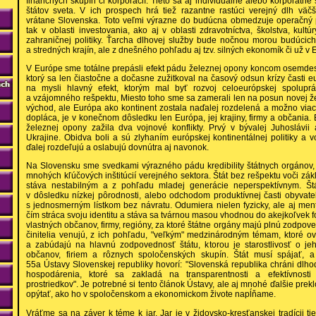
finančných skupín či korporácií. Tieto sa aj individuálne alebo korporátne s
štátov sveta. V ich prospech hrá tiež razantne rastúci verejný dlh vä
vrátane Slovenska. Toto veľmi výrazne do budúcna obmedzuje operačný p
tak v oblasti investovania, ako aj v oblasti zdravotníctva, školstva, kultúr
zahraničnej politiky. Ťarcha dlhovej služby bude nočnou morou budúcich
a stredných krajín, ale z dnešného pohľadu aj tzv. silných ekonomík či už v
V Európe sme totálne prepásli efekt pádu železnej opony koncom osemdesi
ktorý sa len čiastočne a dočasne zužitkoval na časový odsun krízy časti
na mysli hlavný efekt, ktorým mal byť rozvoj celoeurópskej spolupr
a vzájomného rešpektu, Miesto toho sme sa zamerali len na posun novej 
východ, ale Európa ako kontinent zostala naďalej rozdelená a možno viac
dopláca, je v konečnom dôsledku len Európa, jej krajiny, firmy a občania
železnej opony zažila dva vojnové konflikty. Prvý v bývalej Juhoslávii
Ukrajine. Obidva boli a sú zlyhaním európskej kontinentálnej politiky 
ďalej rozdeľujú a oslabujú dovnútra aj navonok.
Na Slovensku sme svedkami výrazného pádu kredibility štátnych orgánov, i
mnohých kľúčových inštitúcií verejného sektora. Štát bez rešpektu voči zá
stáva nestabilným a z pohľadu mladej generácie neperspektívnym. Št
v dôsledku nízkej pôrodnosti, alebo odchodom produktívnej časti obyvate
s jednosmerným lístkom bez návratu. Odumiera nielen fyzicky, ale aj ment
čím stráca svoju identitu a stáva sa tvárnou masou vhodnou do akejkoľvek
vlastných občanov, firmy, regióny, za ktoré štátne orgány majú plnú zodpo
činitelia venujú, z ich pohľadu, "veľkým" medzinárodným témam, ktoré o
a zabúdajú na hlavnú zodpovednosť štátu, ktorou je starostlivosť o jeh
občanov, firiem a rôznych spoločenských skupín. Štát musí spájať, a
55a Ústavy Slovenskej republiky hovorí: "Slovenská republika chráni dlh
hospodárenia, ktoré sa zakladá na transparentnosti a efektívnosti
prostriedkov". Je potrebné si tento článok Ústavy, ale aj mnohé ďalšie prekl
opýtať, ako ho v spoločenskom a ekonomickom živote napĺňame.
Vráťme sa na záver k téme k jar. Jar je v židovsko-kresťanskej tradícii t