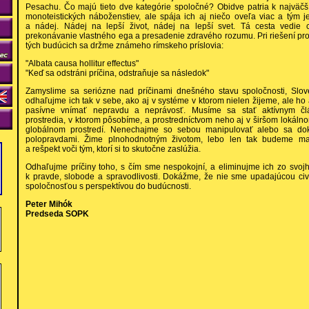
Pesachu. Čo majú tieto dve kategórie spoločné? Obidve patria k najväčš
monoteistických náboženstiev, ale spája ich aj niečo oveľa viac a tým 
a nádej. Nádej na lepší život, nádej na lepší svet. Tá cesta vedie
prekonávanie vlastného ega a presadenie zdravého rozumu. Pri riešení pro
tých budúcich sa držme známeho rímskeho príslovia:
"Albata causa hollitur effectus"
"Keď sa odstráni príčina, odstraňuje sa následok"
Zamyslime sa seriózne nad príčinami dnešného stavu spoločnosti, Slov
odhaľujme ich tak v sebe, ako aj v systéme v ktorom nielen žijeme, ale ho
pasívne vnímať nepravdu a neprávosť. Musíme sa stať aktívnym člá
prostredia, v ktorom pôsobíme, a prostredníctvom neho aj v širšom lokáln
globálnom prostredí. Nenechajme so sebou manipulovať alebo sa do
polopravdami. Žime plnohodnotným životom, lebo len tak budeme mať
a rešpekt voči tým, ktorí si to skutočne zaslúžia.
Odhaľujme príčiny toho, s čím sme nespokojní, a eliminujme ich zo svoj
k pravde, slobode a spravodlivosti. Dokážme, že nie sme upadajúcou civ
spoločnosťou s perspektívou do budúcnosti.
Peter Mihók
Predseda SOPK