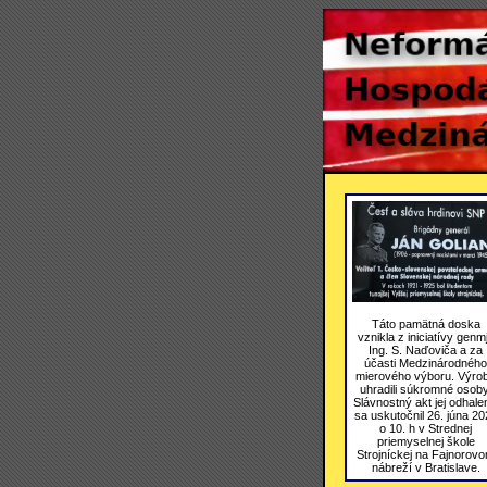
Táto pamätná doska
vznikla z iniciatívy genmj
Ing. S. Naďoviča a za
účasti Medzinárodného
mierového výboru. Výro
uhradili súkromné osoby
Slávnostný akt jej odhale
sa uskutočnil 26. júna 20
o 10. h v Strednej
priemyselnej škole
Strojníckej na Fajnorov
nábreží v Bratislave.