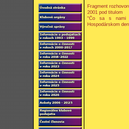
Fragment rozhovoru
2001 pod titulom
"Čo sa s nami s
Hospodárskom den