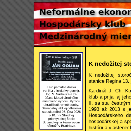
K nedožitej st
K nedožitej storo
stanice Regina 13.
Táto pamätná doska
Kardinál J. Ch. K
vznikla z iniciatívy genmjr.
Ing. S. Naďoviča a za
klub a prijal aj j
účasti Medzinárodného
mierového výboru. Výrobu
II. sa stal čestný
uhradili súkromné osoby.
1993 až 2013 s je
Slávnostný akt jej odhalenia
sa uskutočnil 26. júna 2026
Hospodárskeho de
o 10. h v Strednej
priemyselnej škole
hospodárskej a spo
Strojníckej na Fajnorovom
nábreží v Bratislave.
histórii a vlastene