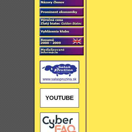
www.salaspruzina.sk
YOUTUBE