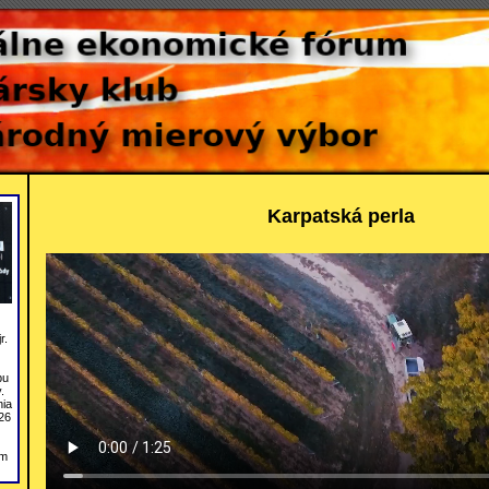
Karpatská perla
r.
bu
.
nia
26
om