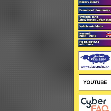
www.salaspruzina.sk
YOUTUBE