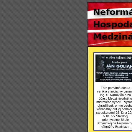
Táto pamätná doska
vznikla z iniciatívy genmj
Ing. S. Naďoviča a za
účasti Medzinárodného
mierového výboru. Výro
uhradili súkromné osoby
Slávnostný akt jej odhale
sa uskutočnil 26. júna 20
o 10. h v Strednej
priemyselnej škole
Strojníckej na Fajnorov
nábreží v Bratislave.