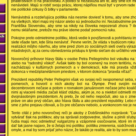
priateľstvách či na pracovisku. A politici si nezaslúžia ani to, aby sme ich mi
nenávideli. Majú si robiť svoju prácu, ktorej náplňou musí byť v prvom rade 
nie politické cirkusy či bitky v parlamente.
Nenávistná a rozdeľujúca politika nás nesmie doviesť k tomu, aby sme zh
na všetkých, ktorí majú iný názor alebo sú jednoducho iní. Nezabudnime pr
Františka Slovensku, aby sme sa nikdy na človeka nepozerali zhora ? ib
nemu skláňame, pretože mu práve ideme podať pomocnú ruku.
Pokojne preto odmietnime politiku, ktorá vedie k povýšenosti a pohŕdaniu 
siete všade tam, kde šíria nenávisť. Pevne verím, že vláda v budúcom roku 
realizácii môjho návrhu, aby sme pred zlom zo sociálnych sietí oveľa výrazn
mladistvých, aj za cenu obmedzenia prístupu k týmto sieťam do určitého veku 
Novoročný príhovor hlavy štátu v osobe Petra Pellegriniho bol vskutku na "
alebo na "radostný vískot". Avšak takto by bol ocenený na inom teritóriu,
nachádzajú v kultúrnych pomeroch a v demokracii, kde má pravda vždy
dokonca v medziplanetárnom priestore, v ktorom dokonca "pravda víťazí".
Prezident republiky Peter Pellegrini však vo svojej reči nespomenul seba,
pomeroch, a hovoril o nich akoby bol na Olympe. Pred svojím no
decembrovom nečase a potom v rovnakom januárovom nečase jeho koaliční 
nimi aj viaceré média začali klásť otázku, akým je, no a niektorí odmietli 
dvojnásobným prezidentom. Aj preto, že od neho nepočuli, ako sa o zme
práve on ako prvý občan, ako hlava štátu a ako prezident republiky. Lebo 
sme z jeho prejavu citovali, a čo pre občanov nebolo, a vonkoncom nie je 
Tento citát z jeho novoročnej reči je akoby z Dobšinského rozprávok: "Ľ
vytvárať tlak na politikov, aby sa správali zodpovedne, slušne a plnili sľuby
ľudia majú moc odmietnuť vulgarizmy a vzájomné osočovanie, ktoré im mn
dať tak jasne najavo, že si želajú inú politiku: politiku zmierenia, súdržnost
omyle, a mal by som prijať jeho názor, že takáto je realita, ale to by som m