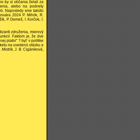
o by si občania želali za
ženia, alebo na podnety
eb. Naposledy sme takúto
januára 2024 P. Mihók, R.
ík, P. Demeš, I. Korčok, I.
izanti združenia, mierový
 funkcií. Faktom je, že dve
j platni" ? byť v politike
nketu na uvedenú otázku a
 Mistrík, J. B. Cigániková,