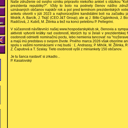
Naše združenie od svojho vzniku pripravilo niekoľko ankiet s otázkou "Koh
prezidenta republiky?". Vždy to bolo na podnety členov nášho zdru
uznávaných občanov najskôr rok a pol pred termínom prezidentských voli
anketu otvorili v júli 2023 a najhorúcejšími kandidátmi boli na začiatku 
Mistrík, A. Barcík, J. Tkáč (CEO J&T Group), ale aj J. Bitto Cigániková, J. Bož
Radičová, J. Kubiš, M. Žilinka a tiež na konci peletónu P. Pellegrini.
V súčasnosti návštevníci našej www.hospodarskyklub.sk, členovia a sympat
aktivisti vytvorili krátky rad osobností, ktorých by si želali v prezidentskej
osobnosti odmietli nominačnú poctu, lebo nemienia tancovať na "rozžeravene
a majú inú predstavu o svojom živote. Prvého marca 2026 však otvoríme a
spolu s vašími nomináciami v nej budú : Ľ. Andrassy, P. Mihók, M. Žilinka, R.
Z. Čaputová a T. Szalay. Tieto osobnosti vyšli z miniankety 150 občanov.
Je tu šanca nastaviť si zrkadlo...
P. Kasalovský