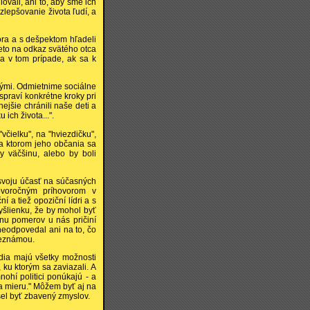
lovali, ani to, aby sme ich
zlepšovanie života ľudí, a
ora a s dešpektom hľadeli
eto na odkaz svätého otca
a v tom prípade, ak sa k
inými. Odmietnime sociálne
spraví konkrétne kroky pri
ejšie chránili naše deti a
ich života...".
včielku", na "hviezdičku",
 na ktorom jeho občania sa
 väčšinu, alebo by boli
 svoju účasť na súčasných
voročným príhovorom v
a tiež opoziční lídri a s
myšlienku, že by mohol byť
nu pomerov u nás pričiní
neodpovedal ani na to, čo
neznámou.
udia majú všetky možnosti
, ku ktorým sa zaviazali. A
ohí politici ponúkajú - a
i a mieru." Môžem byť aj na
usel byť zbavený zmyslov.