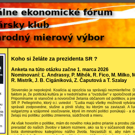
Koho si želáte za prezidenta SR ?
Anketa na túto otázku začne 1. marca 2026
Nominovaní: Ľ. Andrassy, P. Mihók, R. Fico, M. Milko, M.
R. Mistrík, J. B. Cigániková, Z. Čaputová a T. Szalay
Slovensko je nepokojné. Koalícia aj opozícia sa správajú nezmieriteľne. 
r.
faktom je, že politická kultúra je v nedohľadne a "ovzdušie" v spoločnosti j
Pripomíname si vianočné a novoročné želania občanom od politikov, a pr
SR P. Pellegriniho, ktorý o.i. uviedol : "Ľudia majú všetky možnosti vytvára
bu
správali zodpovedne, slušne a plnili sľuby, ku ktorým sa zaviazali. A 
.
vulgarizmy a vzájomné osočovanie, ktoré im mnohí politici ponúkajú - a da
nia
želajú inú politiku: politiku zmierenia, súdržnosti a mieru.
26
Ak však hovorím o politike, mám do nového roka jedno prianie a prosbu zá
om
prerastať do našich životov v takom rozmere, ako sa to v súčasnosti deje. 
bola dominantnou kategóriou nášho života. Nezaslúži si, aby nám ni