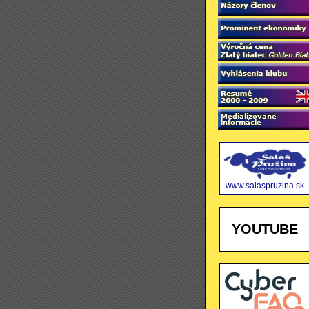
www.salaspruzina.sk
YOUTUBE