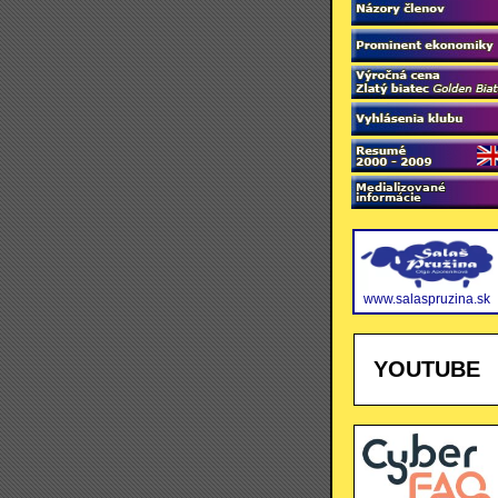
www.salaspruzina.sk
YOUTUBE