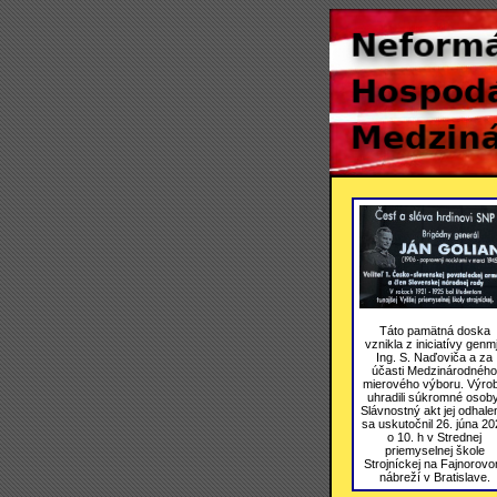
Táto pamätná doska
vznikla z iniciatívy genmj
Ing. S. Naďoviča a za
účasti Medzinárodného
mierového výboru. Výro
uhradili súkromné osoby
Slávnostný akt jej odhale
sa uskutočnil 26. júna 20
o 10. h v Strednej
priemyselnej škole
Strojníckej na Fajnorov
nábreží v Bratislave.