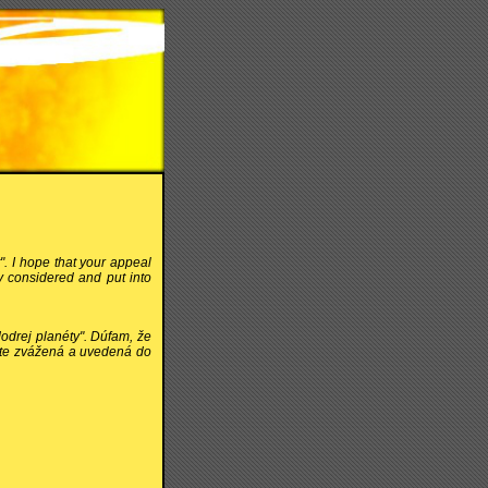
t". I hope that your appeal
ly considered and put into
odrej planéty". Dúfam, že
žite zvážená a uvedená do