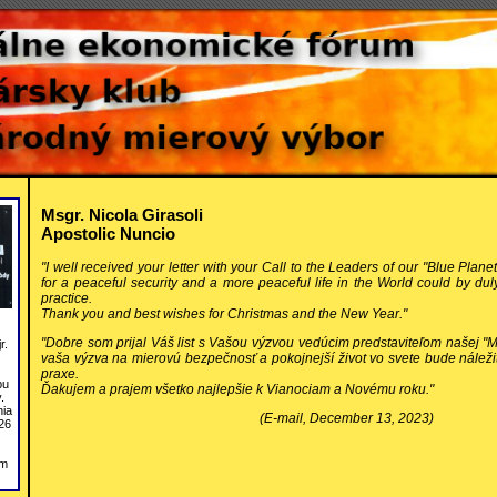
Msgr. Nicola Girasoli
Apostolic Nuncio
"I well received your letter with your Call to the Leaders of our "Blue Plane
for a peaceful security and a more peaceful life in the World could by du
practice.
Thank you and best wishes for Christmas and the New Year."
"Dobre som prijal Váš list s Vašou výzvou vedúcim predstaviteľom našej "M
r.
vaša výzva na mierovú bezpečnosť a pokojnejší život vo svete bude nále
praxe.
bu
Ďakujem a prajem všetko najlepšie k Vianociam a Novému roku."
.
nia
(E-mail, December 13, 2023)
26
om