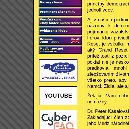
princípy demokraci
jednotlivcov.
Aj v našich podmi
názorov k deform
prijímaniu vazals
lídrov, ktorí privi
Reset je vskutku n
aký Grand Reset 
príležitosti z pozí
pokiaľ nie je nesk
predkovia, mnoh
zlepšovaním životn
www.salaspruzina.sk
všetko preto, aby
Nemci, Židia, ale a
YOUTUBE
Želajúc Vám dobr
nemožný.
Dr. Peter Kasalovs
Zakladajúci člen 
jeho Medzinárodné