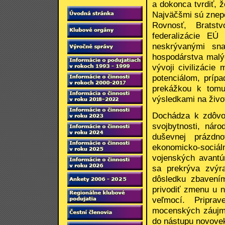
a dokonca tvrdiť, ž
Najväčšmi sú znep
Rovnosť, Bratst
federalizácie EÚ
neskrývanými sna
hospodárstva malýc
vývoji civilizáci
potenciálom, príp
prekážkou k tomu
výsledkami na živo
Dochádza k zdôvod
svojbytnosti, nár
duševnej prázdn
ekonomicko-soci
vojenských avantú
sa prekrýva zvýr
dôsledku zbavením
privodiť zmenu u 
veľmocí. Pripra
mocenských záujmo
do nástupu novovek