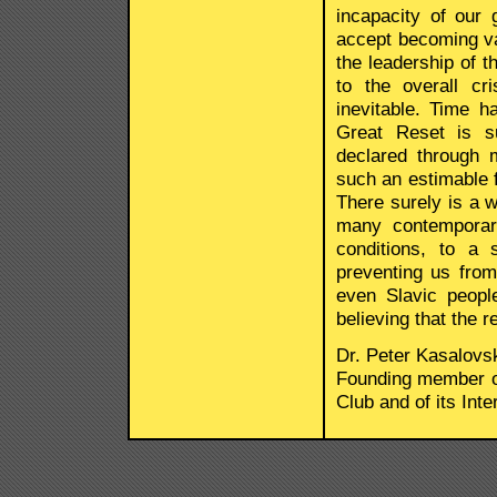
incapacity of our
accept becoming vas
the leadership of 
to the overall c
inevitable. Time 
Great Reset is su
declared through 
such an estimable f
There surely is a 
many contemporari
conditions, to a 
preventing us fro
even Slavic peopl
believing that the r
Dr. Peter Kasalovs
Founding member o
Club and of its Int