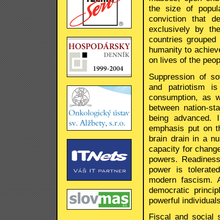
the size of popul
conviction that d
exclusively by th
countries grouped 
humanity to achieve
on lives of the peop
Suppression of sov
and patriotism is
consumption, as w
between nation-st
being advanced. I
emphasis put on th
brain drain in a n
capacity for chang
powers. Readiness 
power is tolerate
modern fascism. 
democratic princi
powerful individuals
Fiscal and social