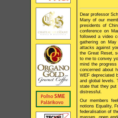
Dear professor Sc
Many of our membe
presidents of Chi
conference on Mar
followed a video c
gathering on May 
attacks against yo
the Great Reset, 
to me to convey you
mind the progress
concerned about h
WEF depreciated b
and global levels. 
state that they put
distressful.
Our members feel
notions Equality, 
federalisation of t
masses, open ende