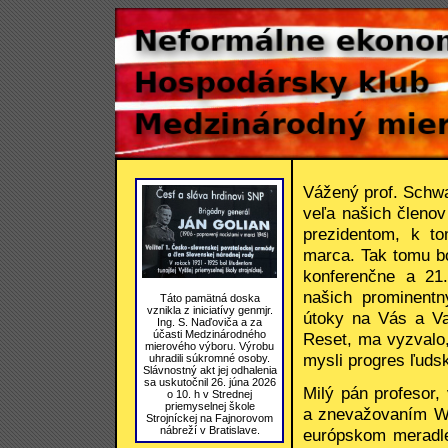
Vážený prof. Schw
veľa našich členo
prezidentom, k t
marca. Tak tomu b
konferenčne a 21
našich prominent
Táto pamätná doska
vznikla z iniciatívy genmjr.
útoky na Vás a Va
Ing. S. Naďoviča a za
účasti Medzinárodného
Reset, ma vyzvalo
mierového výboru. Výrobu
mysli progres ľudsk
uhradili súkromné osoby.
Slávnostný akt jej odhalenia
sa uskutočnil 26. júna 2026
Milý pán profesor
o 10. h v Strednej
priemyselnej škole
a znevažovaním WE
Strojníckej na Fajnorovom
nábreží v Bratislave.
európskom meradle