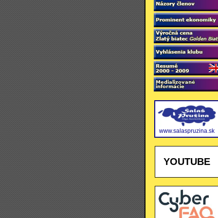
www.salaspruzina.sk
YOUTUBE