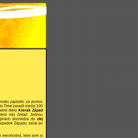
ensko zaplatilo za pomoc
is Time zaradil medzi 100
sadné dielo
Kterak Západ
terá nás čekají.
Jednou
krajinách dochádza do
zlej
a úpadok Západu začal po
m vierohodná, lebo som si