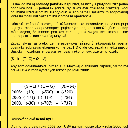
Jasne vidíme aj
hodnoty položiek
napríklad, že mzdy a platy boli 282 jedno
podnikov boli 50 jednotiek (
čitateľ by si ich mal dôkladne prezrieť
). Zdô
prijímané užívateľom
musia vyvolať
v jeho pamäti systémy im zodpoveda
ktoré im môžu dať význam iba v procese apercepcie.
Dáta sú vnímané a osvojené užívateľom ako
informácie
iba v tom príp
pojmy a modely odpovedajúce prijímaným údajom a umožňujúce pochopiť
Mám dojem, že mnoho politikov SR a aj EÚ svojou kvalifikáciou nie
apercepciu. O tom hovorí aj Moyová.
Západ zlyhal aj preto, že nerešpektoval
zásadný ekonomický pozna
poznatky zobrazujú ekonomiku nie cez HDP, ale cez
vzťahy
medzi makroe
Bázickým vzťahom je
rovnica rovnováhy ekonomiky
, čiže tento vzťah:
(S - I) + (T - G) = (X - M)
Aby som dokumentoval tvrdenia D. Moyovej o zblúdení Západu, všimnime
práve USA v troch vybraných rokoch po roku 2000:
Rovnováha aká
nemá byť
!
Vidíme, že v ešte roku 2003 boli USA na tom lepšie ako v roku 2006, velič