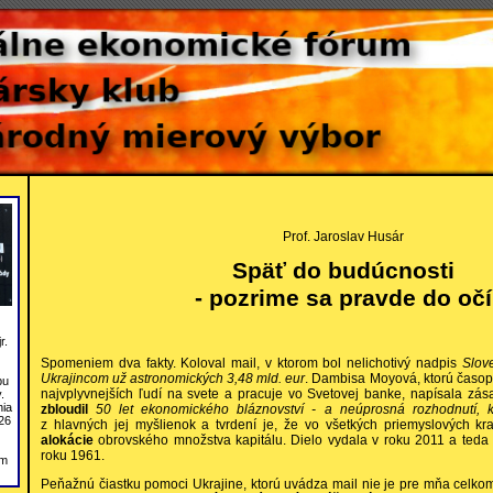
Prof. Jaroslav Husár
Späť do budúcnosti
- pozrime sa pravde do očí
r.
Spomeniem dva fakty.
Koloval mail, v ktorom bol nelichotivý nadpis
Slov
Ukrajincom už astronomických 3,48 mld. eur
. Dambisa Moyová, ktorú časop
bu
najvplyvnejších ľudí na svete a pracuje vo Svetovej banke, napísala zá
.
nia
zbloudil
50 let ekonomického bláznovství - a neúprosná rozhodnutí, k
26
z hlavných jej myšlienok a tvrdení je, že vo všetkých priemyslových 
alokácie
obrovského množstva kapitálu. Dielo vydala v roku 2011 a ted
roku 1961.
om
Peňažnú čiastku pomoci Ukrajine, ktorú uvádza mail nie je pre mňa celko