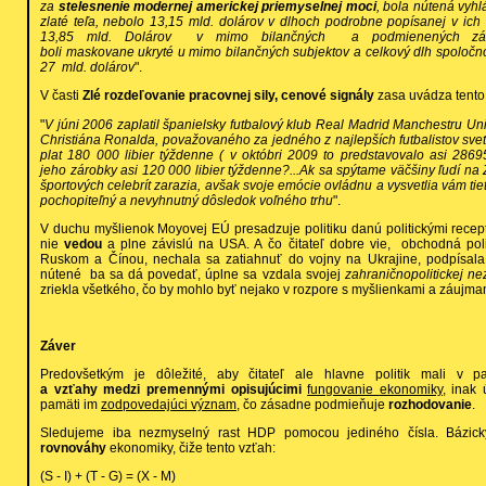
za
stelesnenie modernej americkej priemyselnej moci
, bola nútená vyhl
zlaté teľa, nebolo 13,15 mld. dolárov v dlhoch podrobne popísanej v ich
13,85 mld. Dolárov v mimo bilančných a podmienených závä
boli maskovane ukryté u mimo bilančných subjektov a celkový dlh spoločno
27 mld. dolárov
".
V časti
Zlé rozdeľovanie pracovnej sily, cenové signály
zasa uvádza tento 
"
V júni 2006 zaplatil španielsky futbalový klub
Real Madrid Manchestru Unit
Christiána Ronalda, považovaného za jedného z najlepších futbalistov svet
plat 180 000 libier týždenne ( v októbri 2009 to predstavovalo asi 2869
jeho zárobky asi 120 000 libier týždenne?...Ak sa spýtame väčšiny ľudí na
športových celebrít zarazia, avšak svoje emócie ovládnu a vysvetlia vám tie
pochopiteľný a nevyhnutný dôsledok voľného trhu
".
V duchu myšlienok Moyovej EÚ presadzuje politiku danú politickými recep
nie
vedou
a plne závislú na USA. A čo čitateľ dobre vie, obchodná polit
Ruskom a Čínou, nechala sa zatiahnuť do vojny na Ukrajine, podpísala
nútené ba sa dá povedať, úplne sa vzdala svojej
zahraničnopolitickej nez
zriekla všetkého, čo by mohlo byť nejako v rozpore s myšlienkami a záujm
Záver
Predovšetkým je dôležité, aby čitateľ ale hlavne politik mali v 
a vzťahy medzi premennými opisujúcimi
fungovanie
ekonomiky,
inak ú
pamäti im
zodpovedajúci význam
, čo zásadne podmieňuje
rozhodovanie
.
Sledujeme iba nezmyselný rast HDP pomocou jediného čísla. Bázi
rovnováhy
ekonomiky, čiže tento vzťah:
(S - I) + (T - G) = (X - M)