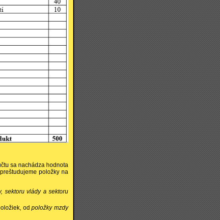
 účtu sa nachádza hodnota
 preštudujeme položky na
, sektoru vlády a sektoru
položiek, od
položky mzdy