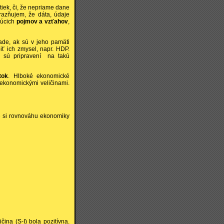
tiek, či, že nepriame dane
razňujem, že dáta, údaje
júcich
pojmov a vzťahov
,
ade, ak sú v jeho pamäti
 ich zmysel, napr. HDP.
 sú pripravení na takú
tok
. Hlboké ekonomické
konomickými veličinami.
 si rovnováhu ekonomiky
ina (S-I) bola pozitívna.