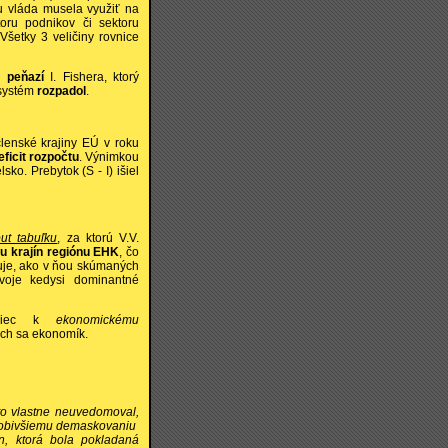
ku vláda musela využiť na
oru podnikov či sektoru
šetky 3 veličiny rovnice
 peňazí
I. Fishera, ktorý
 systém
rozpadol
.
lenské krajiny EÚ v roku
eficit rozpočtu
. Výnimkou
ko. Prebytok (S - I) išiel
put tabuľku
, za ktorú V.V.
u krajín regiónu EHK
, čo
puje, ako v ňou skúmaných
voje kedysi dominantné
koniec k
ekonomickému
ich sa ekonomík.
kto vlastne neuvedomoval,
ôsobivšiemu
demaskovaniu
on, ktorá bola pokladaná