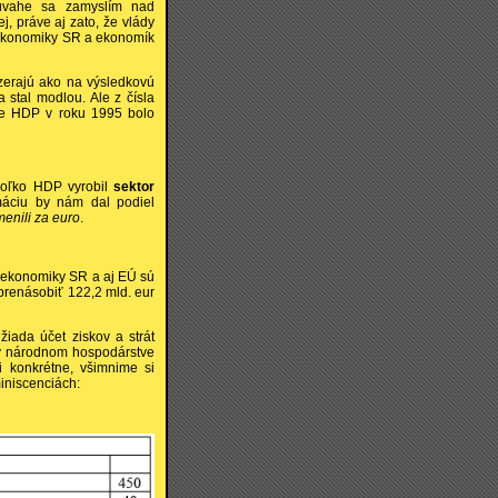
úvahe sa zamyslím nad
, práve aj zato, že vlády
a ekonomiky SR a ekonomík
zerajú ako na výsledkovú
 stal modlou. Ale z čísla
e HDP v roku 1995 bolo
koľko HDP vyrobil
sektor
máciu by nám dal podiel
enili za euro
.
 ekonomiky SR a aj EÚ sú
a prenásobiť 122,2 mld. eur
ada účet ziskov a strát
 v národnom hospodárstve
i konkrétne, všimnime si
miniscenciách: