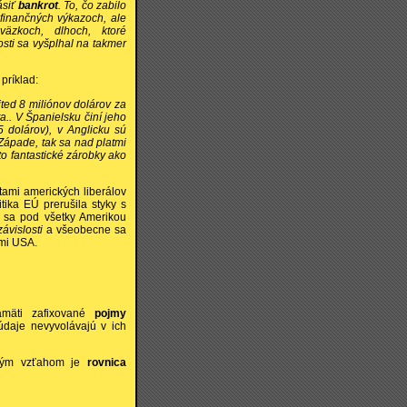
ásiť
bankrot
. To, čo zabilo
 finančných výkazoch, ale
zkoch, dlhoch, ktoré
sti sa vyšplhal na takmer
príklad:
ed 8 miliónov dolárov za
a.. V Španielsku činí jeho
5 dolárov), v Anglicku sú
 Západe, tak sa nad platmi
to fantastické zárobky ako
tami amerických liberálov
ika EÚ prerušila styky s
 sa pod všetky Amerikou
ávislosti
a všeobecne sa
ami USA.
pamäti zafixované
pojmy
daje nevyvolávajú v ich
ckým vzťahom je
rovnica