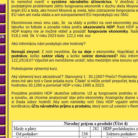
to nemohol overiť v
systéme národného účtovníctva
. V dnešnej 
podstatnými problémami zlého fungovania ekonomík v duchu diela Moyovej
krajín EÚ a teda, ako hovorí Moyová aj sveta, lebo zobrazenie fungovani
EÚ nám ani naša vláda a ani europarlament EÚ neposkytujú cez SNÚ.
Ekonómovia nesú vinu zato, že sa vlády a politici na svet ekonomiky po
tabuľku vo futbale a poradie robia podľa
ukazovateľa HDP
. Rast HDP sa
HDP krajiny nie je možné vidieť a posúdiť
fungovanie ekonomiky
. Naš
518,1 mld. Sk. V roku 2023 bolo 122,2 mld. eur.
Akú informáciu nám poskytujú obe hodnoty?
Nemajú zmysel
. Z nich nevidíme,
čo sa deje
v ekonomike. Napríklad, 
podnikov
, koľko
sektor vlády
a koľko
sektor domácností
? Akú infor
122,2/518,0? Výpočet ani nemôžeme urobiť, lebo medzitým sme
korunu vym
Potrebujeme výmenný kurz.
Aký výmenný kurz akceptovať? Stanovený 1 : 30,1260? Prečo? Podmienky
dnes iné ako boli v čase prijatia eura. Čitateľ si môže urobiť prepočet, ted
hodnotou 30,1260 a porovnať HDP v roku 1995 a 2023.
Posúďme problém HDP skutočne odborne. Už aj fungovanie podniku si ži
a súvahu, ak chceme analyzovať stav jeho ekonomiky. Analogicky dianie
si žiada súbor hodnôt. Aby som námietky voči číslu HDP vyjadril veľm
konštrukciu
účtu národného príjmu a produktu
, ktorý som už uviedol v Re