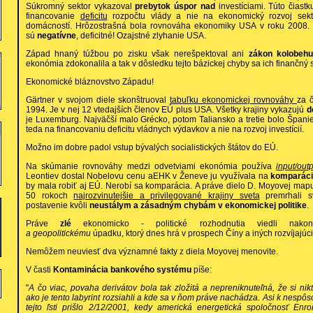
Súkromný sektor vykazoval
prebytok úspor nad
investíciami. Túto čiast
financovanie
deficitu
rozpočtu vlády a nie na ekonomický rozvoj sekt
domácností. Hrôzostrašná bola rovnováha ekonomiky USA v roku 2008. V
sú
negatívne
, deficitné! Ozajstné zlyhanie USA.
Západ hnaný túžbou po zisku však nerešpektoval ani
zákon kolobehu
ekonómia zdokonalila a tak v dôsledku tejto bázickej chyby sa ich finančný
Ekonomické bláznovstvo Západu!
Gärtner v svojom diele skonštruoval
tabuľku ekonomickej rovnováhy
za č
1994. Je v nej 12 vtedajších členov EÚ plus USA. Všetky krajiny vykazujú
d
je Luxemburg. Najväčší malo Grécko, potom Taliansko a tretie bolo Španiels
teda na financovaniu deficitu vládnych výdavkov a nie na rozvoj investícií.
Možno im dobre padol vstup bývalých socialistických štátov do EÚ.
Na skúmanie rovnováhy medzi odvetviami ekonómia používa
input/out
Leontiev dostal Nobelovu cenu aEHK v Ženeve ju využívala na
komparáci
by mala robiť aj EÚ. Nerobí sa komparácia. A práve dielo D. Moyovej ma
50 rokoch
najrozvinutejšie a privilegované krajiny sveta
premrhali s
postavenie kvôli
neustálym a zásadným chybám v ekonomickej politike
.
Práve
zlé
ekonomicko - politické rozhodnutia viedli na
a geopolitickému
úpadku, ktorý dnes hrá v prospech Číny a iných rozvíjajúc
Nemôžem neuviesť dva významné fakty z diela Moyovej menovite.
V časti
Kontaminácia bankového systému
píše:
"
A čo viac, povaha derivátov bola tak zložitá a nepreniknuteľná, že si ni
ako je tento labyrint rozsiahli a kde sa v ňom práve nachádza. Asi k nesp
tejto ľsti prišlo 2/12/2001, kedy americká energetická spoločnosť Enr