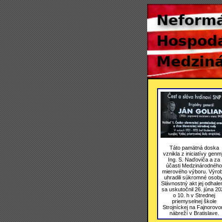
Táto pamätná doska
vznikla z iniciatívy genmj
Ing. S. Naďoviča a za
účasti Medzinárodného
mierového výboru. Výro
uhradili súkromné osoby
Slávnostný akt jej odhale
sa uskutočnil 26. júna 20
o 10. h v Strednej
priemyselnej škole
Strojníckej na Fajnorov
nábreží v Bratislave.