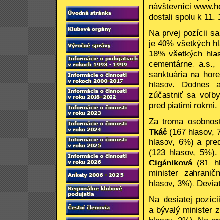
návštevníci www.ho
dostali spolu k 11.
Na prvej pozícii 
je 40% všetkých h
18% všetkých hla
cementárne, a.s.,
sanktuária na hor
hlasov. Dodnes a
zúčastniť sa voľb
pred piatimi rokmi.
Za troma osobnos
Tkáč
(167 hlasov, 
hlasov, 6%) a pr
(123 hlasov, 5%)
Cigániková
(81 hl
minister zahrani
hlasov, 3%). Deviat
Na desiatej pozíc
a bývalý minister 