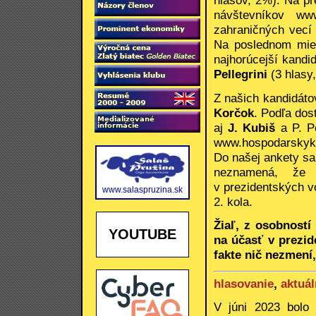
hlasov, 2%). Na p
návštevníkov www
zahraničných vecí
Na poslednom miest
najhorúcejší kand
Pellegrini
(3 hlasy
Z našich kandidát
Korčok
. Podľa dos
aj
J. Kubiš
a P. Pe
www.hospodarskyklu
Do našej ankety sa 
neznamená, že 
v prezidentských v
www.salaspruzina.sk
2. kola.
Žiaľ, z osobností
YOUTUBE
na účasť v prezid
fakte nič nezmení
hlasovanie
,
aktuál
V júni 2023 bolo