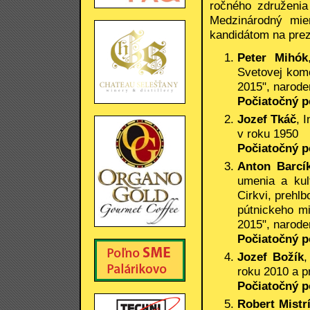
ročného združeni
Medzinárodný mie
kandidátom na prez
Peter Mihók
Svetovej komo
2015", narode
Počiatočný p
Jozef Tkáč
, 
v roku 1950
Počiatočný p
Anton Barcí
umenia a kul
Cirkvi, prehl
pútnickeho m
2015", narod
Počiatočný p
Jozef Božík
,
roku 2010 a 
Počiatočný p
Robert Mistr