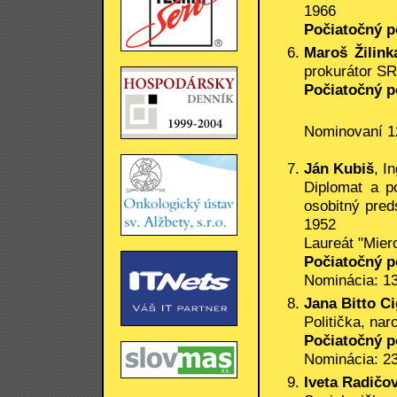
1966
Počiatočný p
Maroš Žilink
prokurátor SR
Počiatočný p
Nominovaní 12
Ján Kubiš
, In
Diplomat a po
osobitný pred
1952
Laureát "Mier
Počiatočný p
Nominácia: 13
Jana Bitto C
Politička, na
Počiatočný p
Nominácia: 23
Iveta Radičo