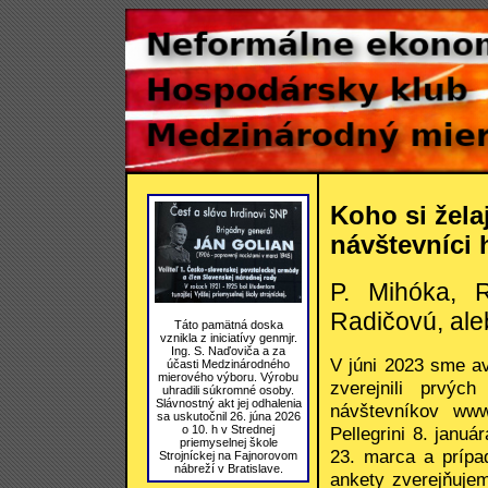
Koho si žela
návštevníci
P. Mihóka, R
Radičovú, ale
Táto pamätná doska
vznikla z iniciatívy genmjr.
Ing. S. Naďoviča a za
V júni 2023 sme av
účasti Medzinárodného
mierového výboru. Výrobu
zverejnili prvýc
uhradili súkromné osoby.
Slávnostný akt jej odhalenia
návštevníkov ww
sa uskutočnil 26. júna 2026
Pellegrini 8. janu
o 10. h v Strednej
priemyselnej škole
23. marca a prípa
Strojníckej na Fajnorovom
nábreží v Bratislave.
ankety zverejňuje