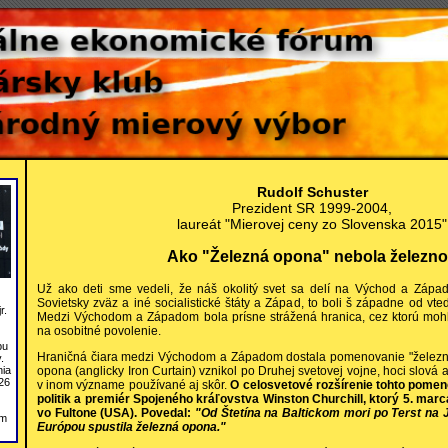
Rudolf Schuster
Prezident SR 1999-2004,
laureát "Mierovej ceny zo Slovenska 2015"
Ako "Železná opona" nebola železn
Už ako deti sme vedeli, že náš okolitý svet sa delí na Východ a Západ.
Sovietsky zväz a iné socialistické štáty a Západ, to boli š západne od vt
r.
Medzi Východom a Západom bola prísne strážená hranica, cez ktorú mohli
na osobitné povolenie.
bu
Hraničná čiara medzi Východom a Západom dostala pomenovanie "železn
.
nia
opona (anglicky Iron Curtain) vznikol po Druhej svetovej vojne, hoci slová a
26
v inom význame používané aj skôr.
O celosvetové rozšírenie tohto pomeno
politik a premiér Spojeného kráľovstva Winston Churchill, ktorý 5. mar
vo Fultone (USA). Povedal:
"Od Štetína na Baltickom mori po Terst na
om
Európou spustila železná opona."