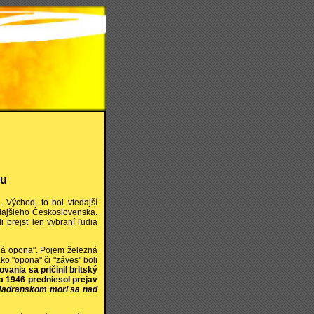
ou
 Východ, to bol vtedajší
edajšieho Československa.
 prejsť len vybraní ľudia
á opona". Pojem železná
ko "opona" či "záves" boli
vania sa pričinil britský
ca 1946 predniesol prejav
 Jadranskom mori sa nad