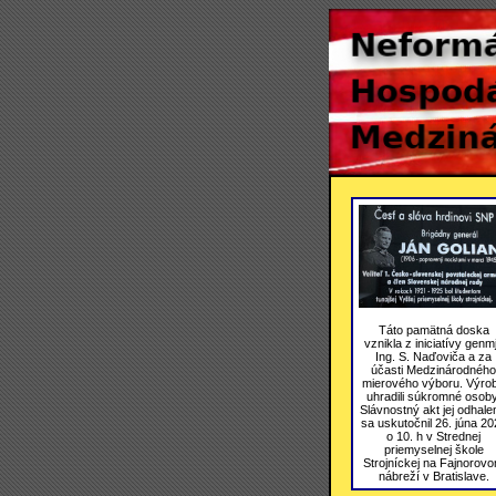
Táto pamätná doska
vznikla z iniciatívy genmj
Ing. S. Naďoviča a za
účasti Medzinárodného
mierového výboru. Výro
uhradili súkromné osoby
Slávnostný akt jej odhale
sa uskutočnil 26. júna 20
o 10. h v Strednej
priemyselnej škole
Strojníckej na Fajnorov
nábreží v Bratislave.