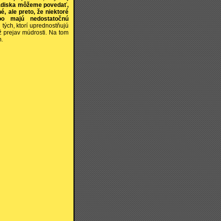
ľadiska môžeme povedať,
é, ale preto, že niektoré
ebo majú nedostatočnú
u tých, ktorí uprednostňujú
ž prejav múdrosti. Na tom
m.