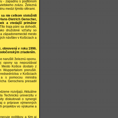
yvu - západnú s podtónom
ietskeho zväzu. Železná
iéru medzi týmito sférami.
sa nie celkom stotožnili
Hans-Dietrich Genscher,
ek a vtedajší primátor
Títo traja páni sa dohodli,
ako družobné vzťahy so
šice a západonemecké mesto
ných návštev v Košiciach a
, obnovená v roku 1996.
spoločenským zriadením.
ne narušili železnú oponu.
ej opony sa nepozdával
. Mesto Košice dostalo z
Wuppertalom prerušili.
predsedníctva v Košiciach
tu a s pomocou ministra
icha Genschera presadil
dzene rozvíjajú. Aktuálne
 Technickú univerzitu v
ty diskutovali o synergii
 aj o príprave výmenných
ch projektov vo výskume a
ecuje politikov, a tým aj