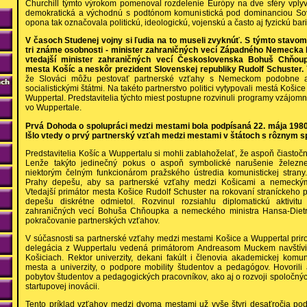
Churchill týmto výrokom pomenoval rozdelenie Európy na dve sféry vpl
demokratická a východnú s podtónom komunistická pod dominanciou Sov
opona tak označovala politickú, ideologickú, vojenskú a často aj fyzickú bar
V časoch Studenej vojny si ľudia na to museli zvyknúť. S týmto stavom 
tri známe osobnosti - minister zahraničných vecí Západného Nemecka 
vtedajší minister zahraničných vecí Československa Bohuš Chňoup
mesta Košíc a neskôr prezident Slovenskej republiky Rudolf Schuster.
že Slováci môžu pestovať partnerské vzťahy s Nemeckom podobne 
socialistickými štátmi. Na takéto partnerstvo politici vytypovali mestá Ko
Wuppertal. Predstavitelia týchto miest postupne rozvinuli programy vzájom
vo Wuppertale.
Prvá Dohoda o spolupráci medzi mestami bola podpísaná 22. mája 1980
Išlo vtedy o prvý partnerský vzťah medzi mestami v štátoch s rôznym 
Predstavitelia Košíc a Wuppertalu si mohli zablahoželať, že aspoň čiastoč
Lenže takýto jedinečný pokus o aspoň symbolické narušenie železn
niektorým čelným funkcionárom pražského ústredia komunistickej strany
Prahy depešu, aby sa partnerské vzťahy medzi Košicami a nemeckým 
Vtedajší primátor mesta Košice Rudolf Schuster na rokovaní straníckeho 
depešu diskrétne odmietol. Rozvinul rozsiahlu diplomatickú aktivi
zahraničných vecí Bohuša Chňoupka a nemeckého ministra Hansa-Dietr
pokračovanie partnerských vzťahov.
V súčasnosti sa partnerské vzťahy medzi mestami Košice a Wuppertal priro
delegácia z Wuppertalu vedená primátorom Andreasom Muckem navštívila
Košiciach. Rektor univerzity, dekani fakúlt i členovia akademickej komuni
mesta a univerzity, o podpore mobility študentov a pedagógov. Hovorili
pobytov študentov a pedagogických pracovníkov, ako aj o rozvoji spoločný
startupovej inovácii.
Tento príklad vzťahov medzi dvoma mestami už vyše štyri desaťročia podn