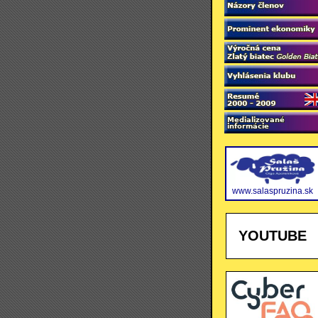
www.salaspruzina.sk
YOUTUBE