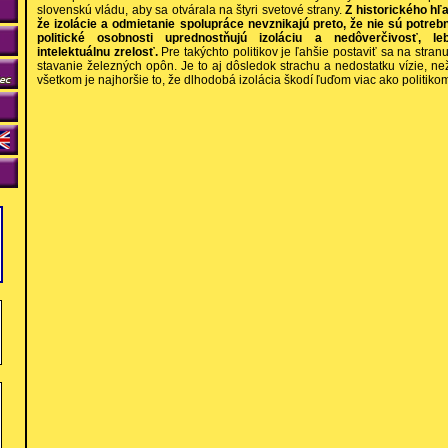
slovenskú vládu, aby sa otvárala na štyri svetové strany.
Z historického h
že izolácie a odmietanie spolupráce nevznikajú preto, že nie sú potrebn
politické osobnosti uprednostňujú izoláciu a nedôverčivosť, l
intelektuálnu zrelosť.
Pre takýchto politikov je ľahšie postaviť sa na stran
stavanie železných opôn. Je to aj dôsledok strachu a nedostatku vízie, ne
všetkom je najhoršie to, že dlhodobá izolácia škodí ľuďom viac ako politiko