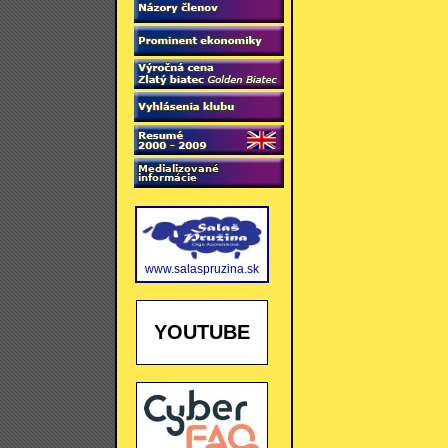
www.salaspruzina.sk
YOUTUBE