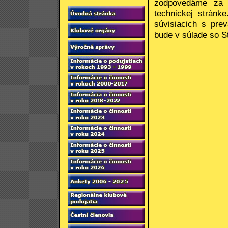
zodpovedáme za 
technickej stránk
súvisiacich s pre
bude v súlade so S