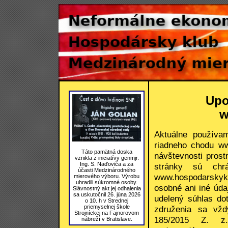
Upo
w
Aktuálne používa
riadneho chodu ww
Táto pamätná doska
návštevnosti pros
vznikla z iniciatívy genmjr.
Ing. S. Naďoviča a za
stránky sú ch
účasti Medzinárodného
www.hospodarskykl
mierového výboru. Výrobu
uhradili súkromné osoby.
osobné ani iné úda
Slávnostný akt jej odhalenia
sa uskutočnil 26. júna 2026
udelený súhlas do
o 10. h v Strednej
priemyselnej škole
združenia sa vžd
Strojníckej na Fajnorovom
185/2015 Z. z.
nábreží v Bratislave.