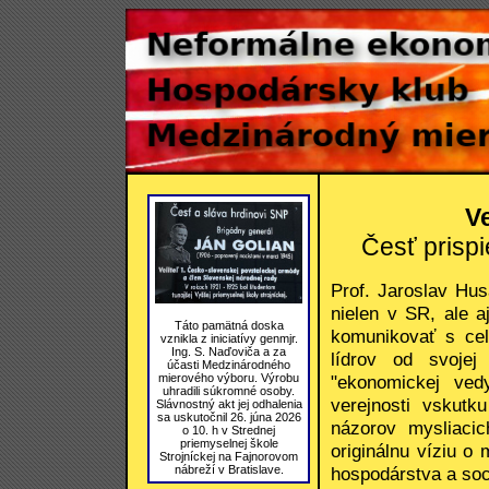
Ve
Česť prisp
Prof. Jaroslav Hu
nielen v SR, ale a
Táto pamätná doska
komunikovať s ce
vznikla z iniciatívy genmjr.
Ing. S. Naďoviča a za
lídrov od svojej
účasti Medzinárodného
"ekonomickej ved
mierového výboru. Výrobu
uhradili súkromné osoby.
verejnosti vskutk
Slávnostný akt jej odhalenia
sa uskutočnil 26. júna 2026
názorov mysliacic
o 10. h v Strednej
priemyselnej škole
originálnu víziu 
Strojníckej na Fajnorovom
hospodárstva a soc
nábreží v Bratislave.