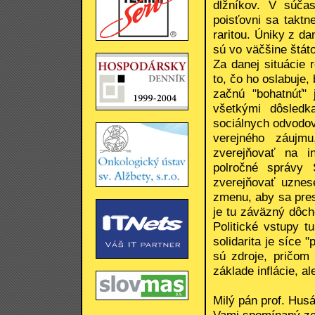
dlžníkov. V súčas
poisťovni sa taktn
raritou. Úniky z d
sú vo väčšine štát
Za danej situácie
to, čo ho oslabuje
začnú "bohatnúť"
všetkými dôsledka
sociálnych odvodov
verejného záujmu
zverejňovať na i
polročné správy
zverejňovať uznes
zmenu, aby sa pres
je tu záväzný dôch
Politické vstupy t
solidarita je síce 
sú zdroje, pričom
základe inflácie, a
Milý pán prof. Husá