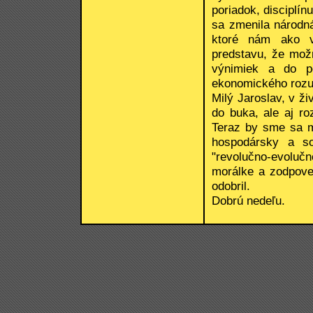
poriadok, disciplí
sa zmenila národn
ktoré nám ako v
predstavu, že možn
výnimiek a do po
ekonomického roz
Milý Jaroslav, v ži
do buka, ale aj r
Teraz by sme sa 
hospodársky a so
"revolučno-evoluč
morálke a zodpove
odobril.
Dobrú nedeľu.