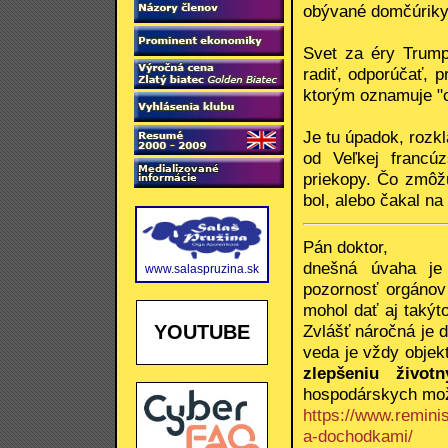
obývané domčúriky 
Svet za éry Trum
radiť, odporúčať, p
ktorým oznamuje "c
Je tu úpadok, rozkl
od Veľkej francú
priekopy. Čo zmôž
bol, alebo čakal na
Pán doktor,
dnešná úvaha je k
www.salaspruzina.sk
pozornosť orgánov
mohol dať aj takýt
Zvlášť náročná je d
YOUTUBE
veda je vždy objekt
zlepšeniu život
hospodárskych možno
https://www.reminis
a-dochodkami/