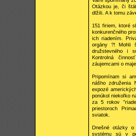
Vami spomínaný zo
Otázkou je, či štá
dlžili. A k tomu záv
151 firiem, ktoré
konkurenčného pros
ich riadením. Priv
orgány ?! Mohli 
družstevného i s
Kontrolná činnos
záujemcami o maje
Pripomínam si am
nášho združenia 
expozé amerických
ponúkol niekoľko na
za 5 rokov "riad
priestoroch Prima
sviatok.
Dnešné otázky o 
systému sú v po