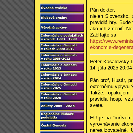
Pán doktor,
nielen Slovensko,
pravidlá hry. Bude 
ako ich zmeniť. N
Začítajte sa
https://www.remini
ekonomie-degenera
Peter Kasalovsky 
14. júla 2025 20:04
Pán prof, Husár, p
externému vplyvu 
Takže, opakujem 
pravidlá hosp. vzť
svete.
EÚ je na "mŕtvom b
vyrovnávanie ekono
nerealizovateľné.