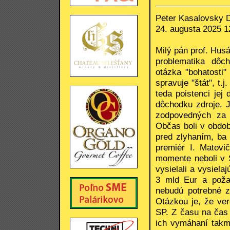
Peter Kasalovsky 
24. augusta 2025 1
Milý pán prof. Husá
problematika dôc
otázka "bohatosti"
spravuje "štát", t.j
teda poistenci jej
dôchodku zdroje. J
zodpovedných za 
Občas boli v obdob
pred zlyhaním, ba
premiér I. Matovi
momente neboli v S
vysielali a vysiela
3 mld Eur a požad
nebudú potrebné z
Otázkou je, že ver
SP. Z času na čas 
ich vymáhaní takm