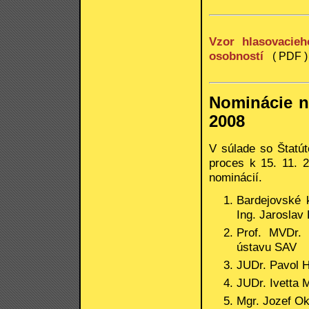
Vzor hlasovacieh
osobností
( PDF )
Nominácie n
2008
V súlade so Štatú
proces k 15. 11. 
nominácií.
Bardejovské k
Ing. Jaroslav
Prof. MVDr. 
ústavu SAV
JUDr. Pavol H
JUDr. Ivetta
Mgr. Jozef O