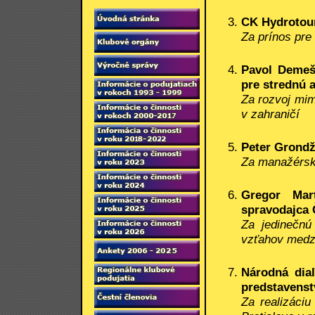
CK Hydrotour 
Za prínos pre
Pavol Demeš
pre strednú 
Za rozvoj mi
v zahraničí
Peter Grondž
Za manažérsk
Gregor Mar
spravodajca 
Za jedinečnú
vzťahov medz
Národná diaľ
predstavenst
Za realizáciu