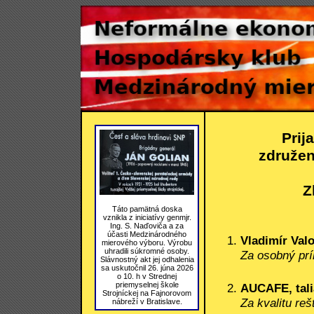
Prij
združe
Z
Táto pamätná doska
vznikla z iniciatívy genmjr.
Ing. S. Naďoviča a za
účasti Medzinárodného
Vladimír Val
mierového výboru. Výrobu
uhradili súkromné osoby.
Za osobný prí
Slávnostný akt jej odhalenia
sa uskutočnil 26. júna 2026
o 10. h v Strednej
priemyselnej škole
AUCAFE, tali
Strojníckej na Fajnorovom
Za kvalitu re
nábreží v Bratislave.