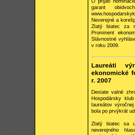
O prijatí nomináci
garant obidvo
www.hospodarskykl
Neverejné a korešp
Zlatý biatec za 
Prominent ekonom
Slávnostné vyhlás
v roku 2009.
Laureáti vý
ekonomické f
r. 2007
Desiate valné zh
Hospodársky klub 
laureátov výročnej
bola po prvýkrát ud
Zlatý biatec sa 
neverejného hla