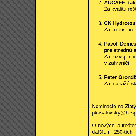
AUCAFE, tali
Za kvalitu re
CK Hydrotour 
Za prínos pre
Pavol Demeš
pre strednú 
Za rozvoj mi
v zahraničí
Peter Grondž
Za manažérsk
Nominácie na Zlatý
pkasalovsky@hospo
O nových laureáto
ďaľších 250-tich