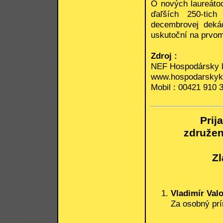
O nových laureáto
ďaľších 250-tich
decembrovej dekád
uskutoční na prvom
Zdroj :
NEF Hospodársky 
www.hospodarskyk
Mobil : 00421 910 
Prij
združe
Zl
Vladimír Val
Za osobný prí