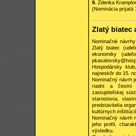
9.
Zdenka Kramplo
(Nominácia prijatá
Zlatý biatec
Nominačné návrhy
Zlatý biatec (ude
ekonomiky (udeľ
pkasalovsky@hos
Hospodársky klub,
najneskôr do 15. n
Nominačný návrh j
riadni a čestní 
zastupiteľskej sús
starostovia, vlast
predstavitelia orga
kultúrnych inštitúcií
Nominačný návrh m
jeho profil, chara
výsledku.