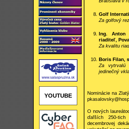
Bratislava v 
Golf Internat
Za golfový re
Ing. Anton 
riaditeľ, Pov
Za kvalitu ria
Boris Filan, 
Za vytrvalú
jedinečný vkl
www.salaspruzina.sk
Nominácie na Zlatý
YOUTUBE
pkasalovsky@hospo
O nových laureáto
ďaľších 250-tich
decembrovej dekád