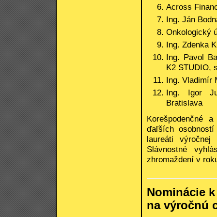
Across Finance
Ing. Ján Bodn
Onkologický ús
Ing. Zdenka 
Ing. Pavol Ba
K2 STUDIO, s.
Ing. Vladimír 
Ing. Igor J
Bratislava
Korešpodenčné a 
ďaľších osobností
laureáti výročnej
Slávnostné vyhl
zhromaždení v rok
Nominácie k 
na výročnú c