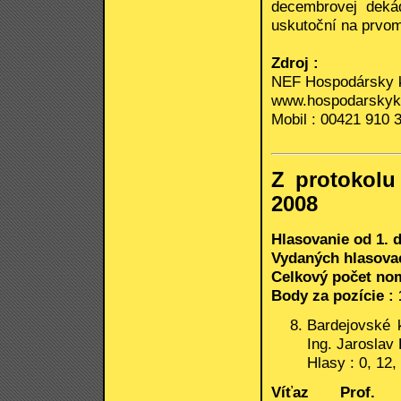
decembrovej dekád
uskutoční na prvom
Zdroj :
NEF Hospodársky 
www.hospodarskyk
Mobil : 00421 910 
Z protokolu
2008
Hlasovanie od 1. d
Vydaných hlasovací
Celkový počet nomi
Body za pozície : 
Bardejovské k
Ing. Jaroslav
Hlasy : 0, 12,
Víťaz Prof. 