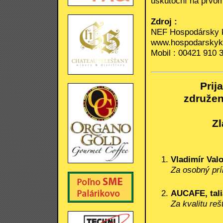
uskutoční na prvom
Zdroj :
NEF Hospodársky 
www.hospodarskyk
Mobil : 00421 910 
Prij
združe
Zl
Vladimír Val
Za osobný prí
AUCAFE, tali
Za kvalitu re