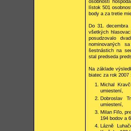
osobností hospodá
lístok 501 osobnos
body a za tretie mi
Do 31. decembra 2
všetkých hlasovací
posudzovalo dvad
nominovaných sa
šestnástich na s
stal predseda pred
Na základe výsledk
biatec za rok 2007 
Michal Krav
umiestení,
Dobroslav T
umiestení,
Milan Fiľo, p
194 bodov a 6
Lázně Luhačo