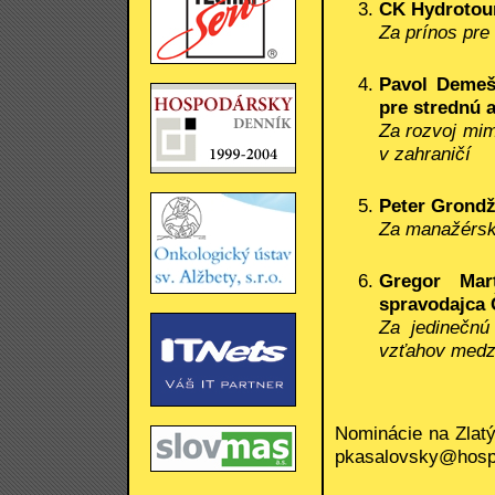
CK Hydrotour 
Za prínos pre
Pavol Demeš
pre strednú 
Za rozvoj mi
v zahraničí
Peter Grondž
Za manažérsk
Gregor Mar
spravodajca 
Za jedinečnú
vzťahov medz
Nominácie na Zlatý
pkasalovsky@hospo