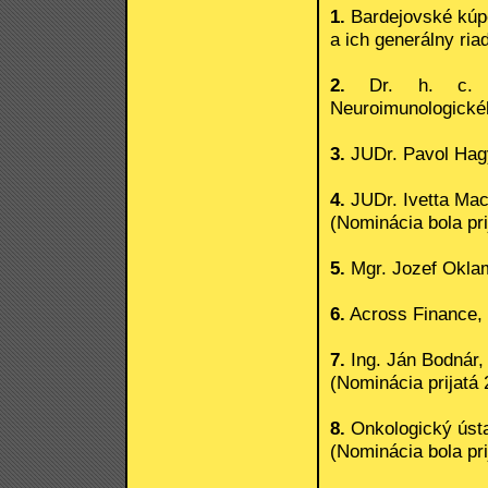
1.
Bardejovské kúpe
a ich generálny ria
2.
Dr. h. c. Pr
Neuroimunologické
3.
JUDr. Pavol Hagy
4.
JUDr. Ivetta Ma
(Nominácia bola pri
5.
Mgr. Jozef Okla
6.
Across Finance, a
7.
Ing. Ján Bodnár,
(Nominácia prijatá 
8.
Onkologický ústav
(Nominácia bola pri