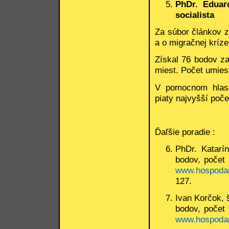
PhDr. Eduar
socialista
Za súbor článkov z
a o migračnej kríze
Získal 76 bodov za
miest. Počet umiest
V pomocnom hlas
piaty najvyšší poče
Ďaľšie poradie :
PhDr. Katarí
bodov, počet
www.hospodar
127.
Ivan Korčok, 
bodov, počet
www.hospodar