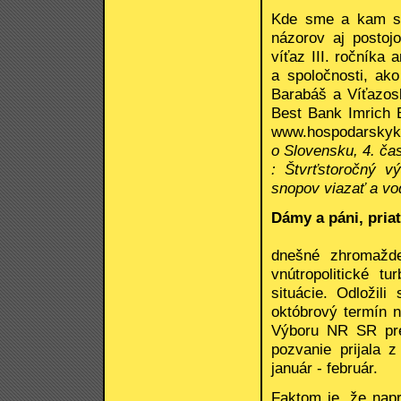
Kde sme a kam sm
názorov aj postoj
víťaz III. ročníka
a spoločnosti, ako
Barabáš a Víťazosl
Best Bank Imrich 
www.hospodarsk
o Slovensku, 4. ča
: Štvrťstoročný v
snopov viazať a vod
Dámy a páni, priat
dnešné zhromažde
vnútropolitické t
situácie. Odložil
októbrový termín 
Výboru NR SR pre 
pozvanie prijala 
január - február.
Faktom je, že nap