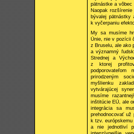
pätnástke a vôbec
Naopak rozšírenie 
bývalej pätnástky 
k vyčerpaniu efekto
My sa musíme hrd
Únie, nie v pozícii
z Bruselu, ale ako p
a významný ľudský
Strednej a Výcho
z ktorej profit
podporovateľom m
prirodzeným soc
myšlienku zakla
vytvárajúcej syne
musíme razantnej
inštitúcie EÚ, ale o
integrácia sa mu
prehodnocovať už p
k tzv. európskemu 
a nie jednotliví 
intenzívnejšie ve