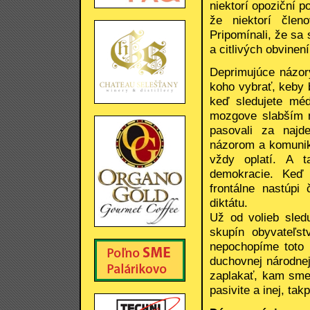
niektorí opoziční po
že niektorí člen
Pripomínali, že sa
a citlivých obvinen
Deprimujúce názor
koho vybrať, keby 
keď sledujete mé
mozgove slabším ná
pasovali za najd
názorom a komuniko
vždy oplatí. A t
demokracie. Keď
frontálne nastúpi
diktátu.
Už od volieb sled
skupín obyvateľst
nepochopíme toto 
duchovnej národne
zaplakať, kam sme
pasivite a inej, tak