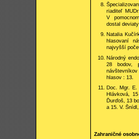
Špecializova
riaditeľ MUD
V pomocnom
dostal deviaty
Natalia Kučí
hlasovaní n
najvyšší počet
Národný endok
28 bodov, 
návštevníko
hlasov : 13.
Doc. Mgr. E.
Hlávková, 15
Ďurďoš, 13 bo
a 15. V. Šnídl
Zahraničné osobn