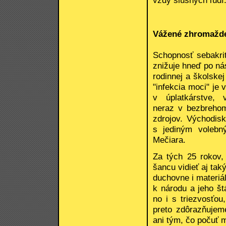
vždy slušných ľudí
Vážené zhromažde
Schopnosť sebakri
znižuje hneď po ná
rodinnej a školske
"infekcia moci" je 
v úplatkárstve, 
neraz v bezbrehom
zdrojov. Východis
s jediným volebn
Mečiara.
Za tých 25 rokov,
šancu vidieť aj tak
duchovne i materiá
k národu a jeho št
no i s triezvosťou
preto zdôrazňujem
ani tým, čo počuť 