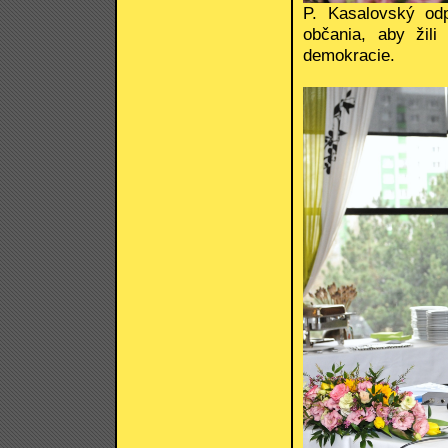
P. Kasalovský od
občania, aby žili
demokracie.