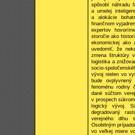
spôsobí náhradu ľ
a umelej inteligen
a alokácie boha
finančnom vyjadren
expertov hovorím
storočie ako histo
ekonomickej ako a
uvedomiť, že nek
zmena štruktúry v
logistika a znižova
socio-spoločenskéh
vývoj nielen vo vy
bude ovplyvnený i
fenoménu rodiny č
dané súčtom verej
v prospech súkrom
logický vývoj. S
degradovaný ras
verejného dlhu 
Osobitným prípadom 
vo veľkej miere vo