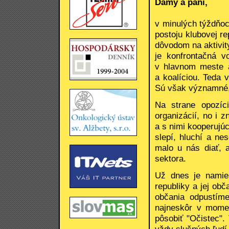
Dámy a páni,
v minulých týždňoc
postoju klubovej r
dôvodom na aktivit
je konfrontačná v
v hlavnom meste a
a koalíciou. Teda 
Sú však významné, l
Na strane opozíci
organizácií, no i 
a s nimi kooperujúc
slepí, hluchí a ne
malo u nás diať, a
sektora.
Už dnes je namies
republiky a jej ob
občania odpustím
najneskôr v momen
pôsobiť "Očistec".