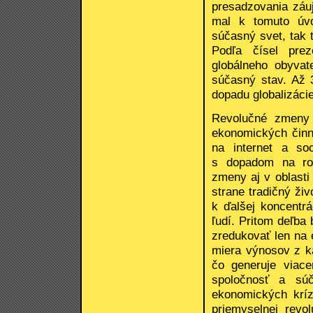
presadzovania záu
mal k tomuto úvo
súčasný svet, tak 
Podľa čísel pre
globálneho obyva
súčasný stav. Až 
dopadu globalizácie
Revolučné zmeny
ekonomických činn
na internet a soc
s dopadom na rob
zmeny aj v oblasti p
strane tradičný ži
k ďalšej koncentr
ľudí. Pritom deľba
zredukovať len na 
miera výnosov z ka
čo generuje viacer
spoločnosť a sú
ekonomických kríz
priemyselnej revo