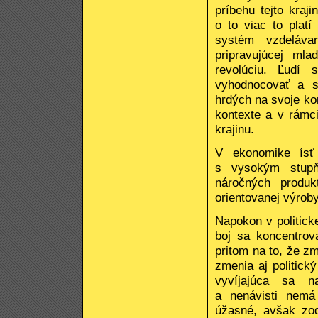
príbehu tejto kraji
o to viac to plat
systém vzdeláva
pripravujúcej mla
revolúciu. Ľudí
vyhodnocovať a se
hrdých na svoje k
kontexte a v rámci
krajinu.
V ekonomike ísť
s vysokým stupňo
náročných produk
orientovanej výro
Napokon v politicke
boj sa koncentrov
pritom na to, že z
zmenia aj politick
vyvíjajúca sa na
a nenávisti nemá 
úžasné, avšak zod