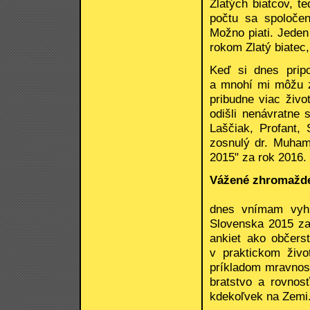
Zlatých biatcov, t
počtu sa spoločen
Možno piati. Jeden
rokom Zlatý biatec,
Keď si dnes pripo
a mnohí mi môžu z
pribudne viac živo
odišli nenávratne 
Laščiak, Profant, 
zosnulý dr. Muham
2015" za rok 2016.
Vážené zhromažde
dnes vnímam vyhlá
Slovenska 2015 za
ankiet ako občerst
v praktickom živo
príkladom mravnosti
bratstvo a rovnos
kdekoľvek na Zemi