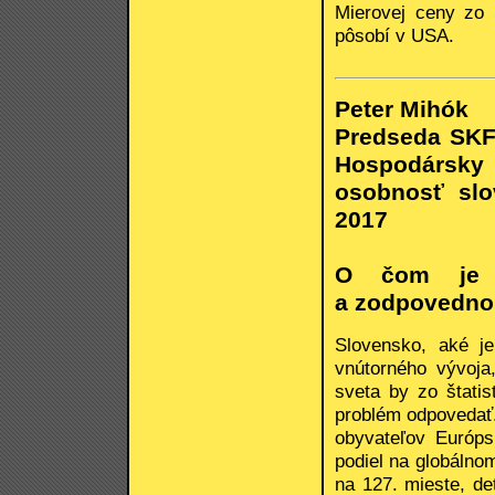
Mierovej ceny zo
pôsobí v USA.
Peter Mihók
Predseda SKF
Hospodársky
osobnosť slo
2017
O čom je po
a zodpovedno
Slovensko, aké j
vnútorného vývoja
sveta by zo štati
problém odpovedať.
obyvateľov Európ
podiel na globáln
na 127. mieste, de