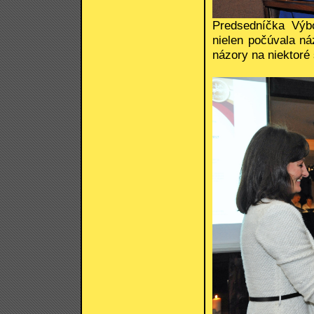
Predsedníčka Výb
nielen počúvala ná
názory na niektoré