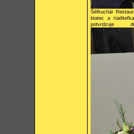
Šéfkuchár Restaur
biatec a riaditeľ
potvrdzuje 