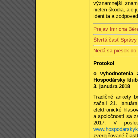
významnejší zname
nielen škodia, ale j
identita a zodpoved
Prejav Imricha Bér
Štvrtá časť Správy
Nedá sa piesok do 
Protokol
o vyhodnotenia 
Hospodársky klub
3. januára 2018
Tradičné ankety b
začali 21. január
elektronické hlaso
a spoločnosti sa 
2017. V posle
www.hospodarskyk
zverejňované čiast