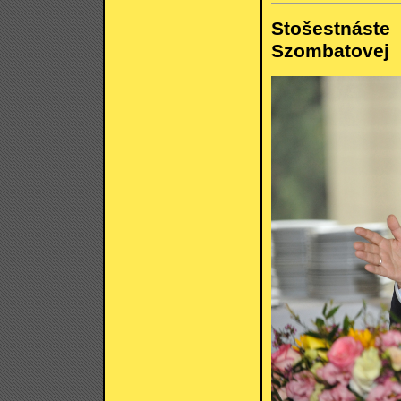
Stošestnás
Szombatovej