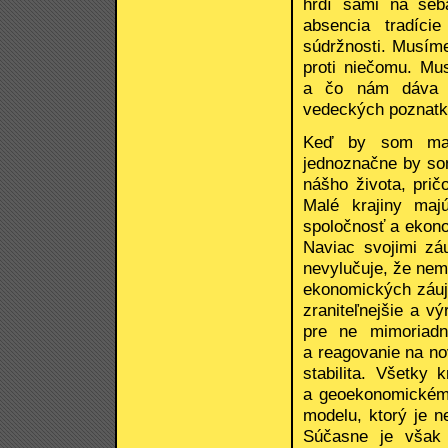
hrdí sami na seb
absencia tradície
súdržnosti. Musíme
proti niečomu. Mu
a čo nám dáva s
vedeckých poznatko
Keď by som mal 
jednoznačne by so
nášho života, pri
Malé krajiny ma
spoločnosť a ekono
Naviac svojimi zá
nevylučuje, že nemô
ekonomických záuj
zraniteľnejšie a v
pre ne mimoriadn
a reagovanie na no
stabilita. Všetky
a geoekonomickému 
modelu, ktorý je n
Súčasne je však 