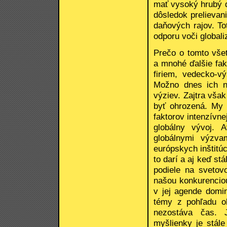
mať vysoký hrubý d
dôsledok prelievan
daňových rajov. To
odporu voči globaliz
Prečo o tomto vše
a mnohé ďalšie fak
firiem, vedecko-v
Možno dnes ich n
výziev. Zajtra vša
byť ohrozená. My 
faktorov intenzívn
globálny vývoj. 
globálnymi výzva
európskych inštitú
to darí a aj keď s
podiele na sveto
našou konkurenciou
v jej agende domi
témy z pohľadu o
nezostáva čas. 
myšlienky je stále