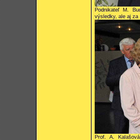
Podnikateľ M. Bu
výsledky, ale aj za
Prof. A. Kalašová