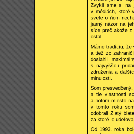
Zvykli sme si na 
v médiách, ktoré v
svete o ňom nechc
jasný názor na je
síce preč akože z 
ostali.
Máme tradíciu, že
a tiež zo zahranič
dosiahli maximál
s najvyššou prid
združenia a ďaľšíc
minulosti.
Som presvedčený, ž
a tie vlastnosti 
a potom miesto na
v tomto roku som
odobrali Zlatý bia
za ktoré je udeľova
Od 1993. roka bo