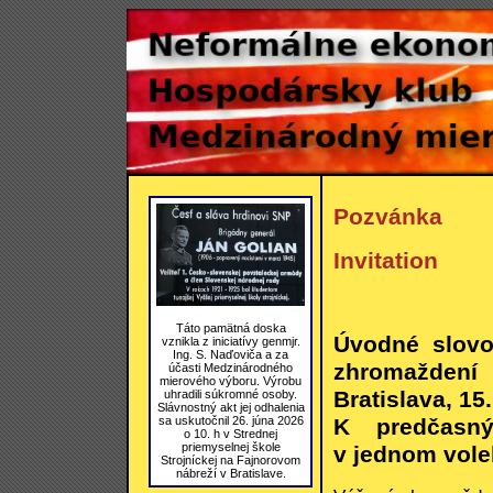
Pozvánka
Invitation
Táto pamätná doska
Úvodné slovo
vznikla z iniciatívy genmjr.
Ing. S. Naďoviča a za
zhromaždení 
účasti Medzinárodného
mierového výboru. Výrobu
Bratislava, 15
uhradili súkromné osoby.
Slávnostný akt jej odhalenia
K predčasn
sa uskutočnil 26. júna 2026
o 10. h v Strednej
priemyselnej škole
v jednom vol
Strojníckej na Fajnorovom
nábreží v Bratislave.