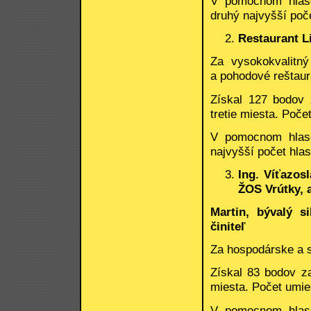
V pomocnom hlas
druhý najvyšší poče
Restaurant Li
Za vysokokvalitn
a pohodové reštaur
Získal 127 bodov 
tretie miesta. Poče
V pomocnom hlas
najvyšší počet hlas
Ing. Víťazos
ŽOS Vrútky, a
Martin, bývalý s
činiteľ
Za hospodárske a s
Získal 83 bodov za
miesta. Počet umies
V pomocnom hlas