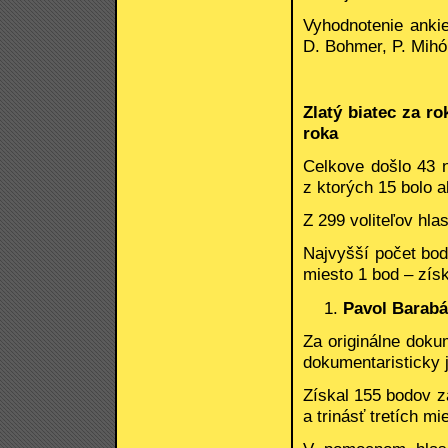
Vyhodnotenie ankie
D. Bohmer, P. Mihók
Zlatý biatec za r
roka
Celkove došlo 43 
z ktorých 15 bolo a
Z 299 voliteľov hla
Najvyšší počet bod
miesto 1 bod – získa
Pavol Barabáš
Za originálne doku
dokumentaristicky 
Získal 155 bodov z
a trinásť tretích mi