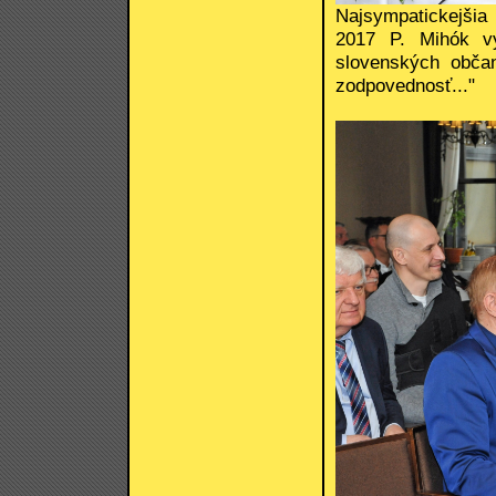
Najsympatickejšia
2017 P. Mihók vy
slovenských občan
zodpovednosť..."