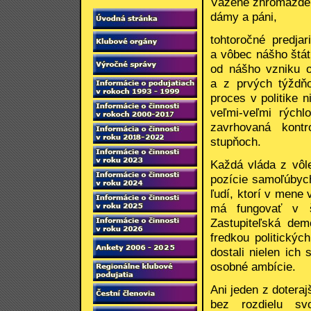
Vážené zhromažde
dámy a páni,
tohtoročné predja
a vôbec nášho štá
od nášho vzniku o
a z prvých týždň
proces v politike 
veľmi-veľmi rýchl
zavrhovaná kontr
stupňoch.
Každá vláda z vôle
pozície samoľúbych
ľudí, ktorí v mene 
má fungovať v š
Zastupiteľská dem
fredkou politickýc
dostali nielen ich
osobné ambície.
Ani jeden z dotera
bez rozdielu svo