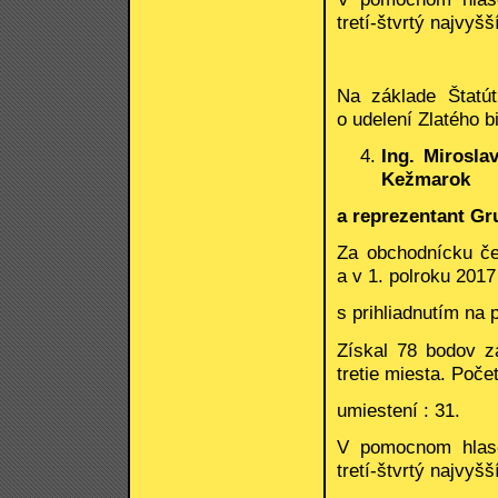
tretí-štvrtý najvyšš
Na základe Štatút
o udelení Zlatého b
Ing. Mirosla
Kežmarok
a reprezentant Gr
Za obchodnícku če
a v 1. polroku 2017
s prihliadnutím na 
Získal 78 bodov z
tretie miesta. Poče
umiestení : 31.
V pomocnom hlas
tretí-štvrtý najvyšš