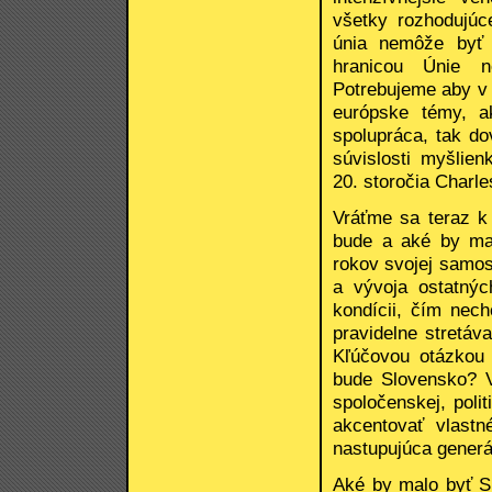
všetky rozhodujúc
únia nemôže byť
hranicou Únie n
Potrebujeme aby v p
európske témy, ak
spolupráca, tak d
súvislosti myšlie
20. storočia Charle
Vráťme sa teraz k
bude a aké by ma
rokov svojej samos
a vývoja ostatnýc
kondícii, čím nec
pravidelne stretáv
Kľúčovou otázkou 
bude Slovensko? 
spoločenskej, poli
akcentovať vlastn
nastupujúca generá
Aké by malo byť S