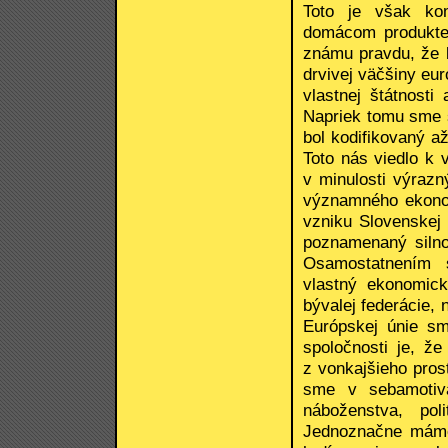
Toto je však ko
domácom produkte
známu pravdu, že 
drvivej väčšiny eu
vlastnej štátnosti
Napriek tomu sme si
bol kodifikovaný až
Toto nás viedlo k 
v minulosti výraz
významného ekonomi
vzniku Slovenskej 
poznamenaný silno
Osamostatnením 
vlastný ekonomick
bývalej federácie,
Európskej únie sme
spoločnosti je, ž
z vonkajšieho pros
sme v sebamotivá
náboženstva, pol
Jednoznačne máme 