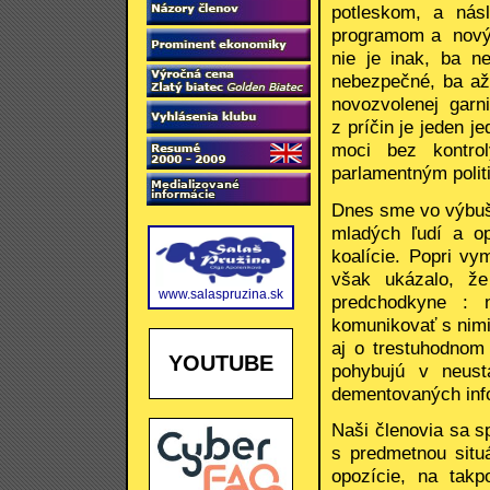
potleskom, a násl
programom a novým
nie je inak, ba n
nebezpečné, ba až
novozvolenej garni
z príčin je jeden 
moci bez kontro
parlamentným polit
Dnes sme vo výbušn
mladých ľudí a op
koalície. Popri v
však ukázalo, ž
www.salaspruzina.sk
predchodkyne : 
komunikovať s nimi
aj o trestuhodnom 
YOUTUBE
pohybujú v neust
dementovaných inf
Naši členovia sa s
s predmetnou situ
opozície, na takp