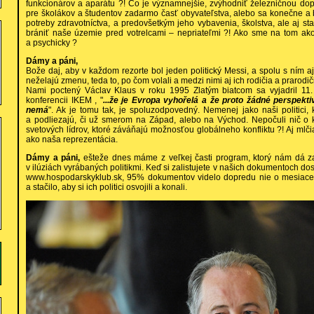
funkcionárov a aparátu ?! Čo je významnejšie, zvýhodniť železničnou d
pre školákov a študentov zadarmo časť obyvateľstva, alebo sa konečne a
potreby zdravotníctva, a predovšetkým jeho vybavenia, školstva, ale aj st
brániť naše územie pred votrelcami – nepriateľmi ?! Ako sme na tom ako
a psychicky ?
Dámy a páni,
Bože daj, aby v každom rezorte bol jeden politický Messi, a spolu s ním a
neželajú zmenu, teda to, po čom volali a medzi nimi aj ich rodičia a prarodič
Nami poctený Václav Klaus v roku 1995 Zlatým biatcom sa vyjadril 11.
konferencii IKEM , "
...že je Evropa vyhořelá a že proto žádné perspek
nemá
". Ak je tomu tak, je spoluzodpovedný. Nemenej jako naši politici, k
a podliezajú, či už smerom na Západ, alebo na Východ. Nepočuli nič o 
svetových lídrov, ktoré záváňajú možnosťou globálneho konfliktu ?! Aj mlčia
ako naša reprezentácia.
Dámy a páni,
ešteže dnes máme z veľkej časti program, ktorý nám dá z
v ilúziách vyrábaných politikmi. Keď si zalistujete v našich dokumentoch do
www.hospodarskyklub.sk, 95% dokumentov videlo dopredu nie o mesiace, a
a stačilo, aby si ich politici osvojili a konali.