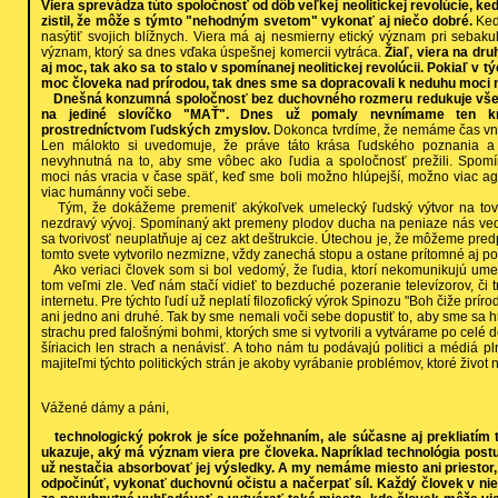
Viera sprevádza túto spoločnosť od dôb veľkej neolitickej revolúcie, ke
zistil, že môže s týmto "nehodným svetom" vykonať aj niečo dobré.
Keď 
nasýtiť svojich blížnych. Viera má aj nesmierny etický význam pri sebakul
význam, ktorý sa dnes vďaka úspešnej komercii vytráca.
Žiaľ, viera na dru
aj moc, tak ako sa to stalo v spomínanej neolitickej revolúcii. Pokiaľ v 
moc človeka nad prírodou, tak dnes sme sa dopracovali k neduhu moci 
Dnešná konzumná spoločnosť bez duchovného rozmeru redukuje vše
na jediné slovíčko "MAŤ". Dnes už pomaly nevnímame ten k
prostredníctvom ľudských zmyslov.
Dokonca tvrdíme, že nemáme čas vní
Len málokto si uvedomuje, že práve táto krása ľudského poznania a 
nevyhnutná na to, aby sme vôbec ako ľudia a spoločnosť prežili. Spom
moci nás vracia v čase späť, keď sme boli možno hlúpejší, možno viac ag
viac humánny voči sebe.
Tým, že dokážeme premeniť akýkoľvek umelecký ľudský výtvor na tovar
nezdravý vývoj. Spomínaný akt premeny plodov ducha na peniaze nás vedie 
sa tvorivosť neuplatňuje aj cez akt deštrukcie. Útechou je, že môžeme pred
tomto svete vytvorilo nezmizne, vždy zanechá stopu a ostane prítomné aj po
Ako veriaci človek som si bol vedomý, že ľudia, ktorí nekomunikujú ume
tom veľmi zle. Veď nám stačí vidieť to bezduché pozeranie televízorov, či
internetu. Pre týchto ľudí už neplatí filozofický výrok Spinozu "Boh čiže príro
ani jedno ani druhé. Tak by sme nemali voči sebe dopustiť to, aby sme sa h
strachu pred falošnými bohmi, ktorých sme si vytvorili a vytvárame po celé d
šíriacich len strach a nenávisť. A toho nám tu podávajú politici a médiá p
majiteľmi týchto politických strán je akoby vyrábanie problémov, ktoré živo
Vážené dámy a páni,
technologický pokrok je síce požehnaním, ale súčasne aj prekliatím t
ukazuje, aký má význam viera pre človeka. Napríklad technológia postup
už nestačia absorbovať jej výsledky. A my nemáme miesto ani priestor, 
odpočinúť, vykonať duchovnú očistu a načerpať síl. Každý človek v nie