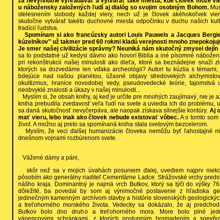
za nevyhnutné vyhľadávať a vytvárať také miesta, kde človek môže vie
u nábožensky založených ľudí aj dialóg so svojim osobným Bohom.
Mus
stelesnením slobody každej viery, nech už je človek akéhokoľvek vie
skutočne vytvárať takéto duchovné miesta odpočinku v duchu našich ku
tradícií ľudstva.
Spomínam si ako francúzsky autori Louis Pauwels a Jacques Bergi
kúzelníkov" už takmer pred 60 rokmi kladú verejnosti mnoho znepokojuj
Je smer našej civilizácie správny? Neuniká nám skutočný zmysel dejín
sa to podstatné už kedysi dávno ako hovorí Biblia a iné písomné nábož
pri rekonštrukcii našej minulosti ako dieťa, ktoré sa beznádejne snaží zl
ktorých sa dozvedáme len vďaka archeológii? Autori tu kúzlia s témami,
bdejúce nad našou planétou, úžasné objavy stredovekých alchymisto
okultizmus, hranice novodobej vedy, pseudovedecké teórie, tajomstvá u
neobvyklé znalosti a úkazy v našej minulosti...
Myslím si, že obsah knihy, aj keď je určite pre mnohých zaujímavý, nie je až
kniha prebudila zvedavosť veľa ľudí na svete a uviedla ich do problému,
sa daná skutočnosť nevyčerpáva, ale naopak získava silnejšie kontúry.
Aj 
mať vieru, lebo inak ako človek nebude existovať vôbec.
A o tomto som 
život. A možno aj preto sa spomínaná kniha stala svetovým bezcelerom.
Myslím, že veci ďalšej humanizácie človeka nemôžu byť ľahostajné ni
dnešnom vojnami rozbúrenom svete.
Vážené dámy a páni,
skôr než sa v mojich úvahách posuniem ďalej, uvediem najprv niekoľ
pôsobím ako generálny riaditeľ Cementárne Ladce. Strážovské vrchy pred
nášho kraja. Dominantný je najmä vrch Butkov, ktorý sa týči do výšky 7
dôležité, ba povedal by som aj výnimočné postavenie z hľadiska ge
jedinečným kamenným archívom stavby a histórie slovenských geologick
a treťohorného morského života. Vedecky sa dokázalo, že aj predch
Butkov bolo dno druho a treťohorného mora. More bolo plné jedn
vápencovými schránkami, z ktorých postupným hromadením a spevňov