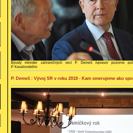
Bývalý minister zahraničných vecí P. Demeš /vpravo/ pozorne po
P. Kasalovského
P. Demeš : Vývoj SR v roku 2018 - Kam smerujeme ako sp