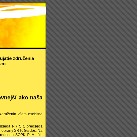
ujatie združenia
rom
avnejší ako naša
druženia vítam osobitne
 predseda NR SR, predseda
r obrany SR P. Gajdoš. Na
predseda SOPK P. Mihók.