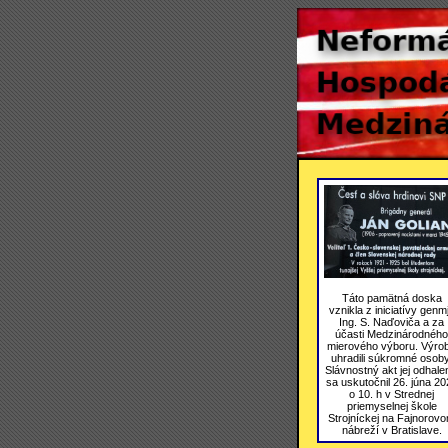
Táto pamätná doska
vznikla z iniciatívy genmj
Ing. S. Naďoviča a za
účasti Medzinárodného
mierového výboru. Výro
uhradili súkromné osoby
Slávnostný akt jej odhale
sa uskutočnil 26. júna 20
o 10. h v Strednej
priemyselnej škole
Strojníckej na Fajnorov
nábreží v Bratislave.