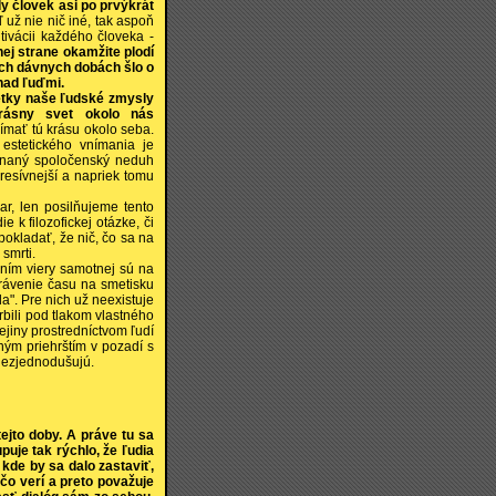
dy človek asi po prvýkrát
už nie nič iné, tak aspoň
tivácii každého človeka -
hej strane okamžite plodí
tých dávnych dobách šlo o
nad ľuďmi.
tky naše ľudské zmysly
rásny svet okolo nás
mať tú krásu okolo seba.
estetického vnímania je
ínaný spoločenský neduh
resívnejší a napriek tomu
, len posilňujeme tento
k filozofickej otázke, či
pokladať, že nič, čo sa na
 smrti.
ním viery samotnej sú na
 trávenie času na smetisku
da". Pre nich už neexistuje
rbili pod tlakom vlastného
ejiny prostredníctvom ľudí
lným priehrštím v pozadí s
t nezjednodušujú.
ejto doby. A práve tu sa
uje tak rýchlo, že ľudia
kde by sa dalo zastaviť,
čo verí a preto považuje