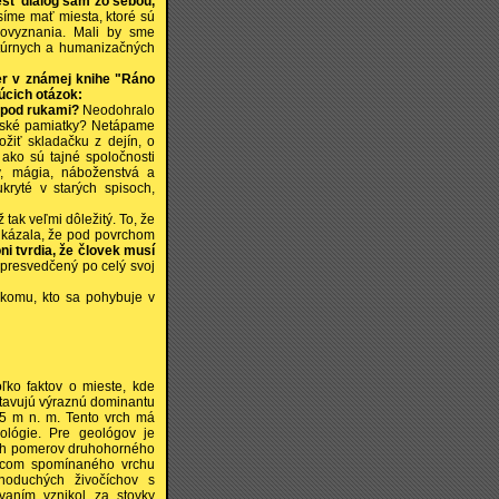
sť dialóg sám zo sebou,
íme mať miesta, ktoré sú
rovyznania. Mali by sme
ltúrnych a humanizačných
er v známej knihe "Ráno
úcich otázok:
 pod rukami?
Neodohralo
enské pamiatky? Netápame
ožiť skladačku z dejín, o
 ako sú tajné spoločnosti
v, mágia, náboženstvá a
kryté v starých spisoch,
 tak veľmi dôležitý. To, že
 ukázala, že pod povrchom
oni tvrdia, že človek musí
presvedčený po celý svoj
komu, kto sa pohybuje v
ko faktov o mieste, kde
stavujú výraznú dominantu
65 m n. m. Tento vrch má
ológie. Pre geológov je
ých pomerov druhohorného
odcom spomínaného vrchu
oduchých živočíchov s
aním vznikol za stovky