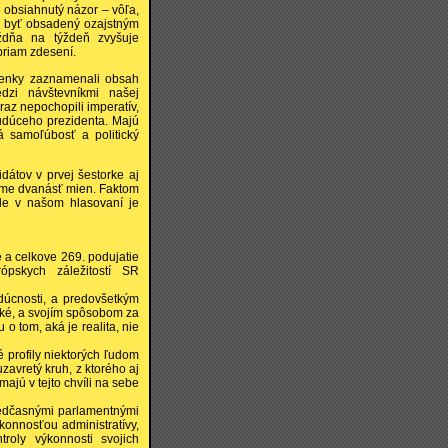
e obsiahnutý názor – vôľa,
al byť obsadený ozajstným
ždňa na týždeň zvyšuje
priam zdesení.
 mienky zaznamenali obsah
dzi návštevníkmi našej
raz nepochopili imperatív,
budúceho prezidenta. Majú
á samoľúbosť a politický
tov v prvej šestorke aj
name dvanásť mien. Faktom
le v našom hlasovaní je
 a celkove 269. podujatie
pskych záležitostí SR
dúcnosti, a predovšetkým
ické, a svojím spôsobom za
 o tom, aká je realita, nie
 profily niektorých ľudom
uzavretý kruh, z ktorého aj
jú v tejto chvíli na sebe
predčasnými parlamentnými
ýkonnosťou administratívy,
oly výkonnosti svojich