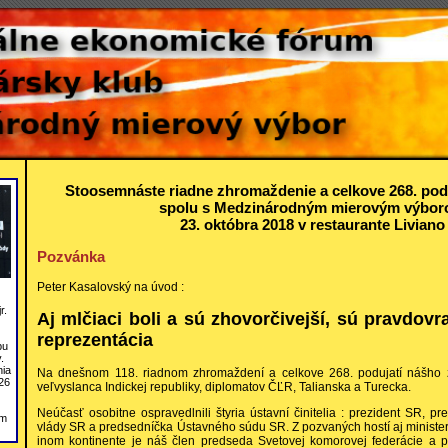
Stoosemnáste riadne zhromaždenie a celkove 268. pod
spolu s Medzinárodným mierovým výbo
23. októbra 2018 v restaurante Liviano
Pozvánka
Peter Kasalovský na úvod :
r.
Aj mlčiaci boli a sú zhovorčivejší, sú pravdovr
reprezentácia
bu
.
nia
Na dnešnom 118. riadnom zhromaždení a celkove 268. podujatí nášho z
26
veľvyslanca Indickej republiky, diplomatov ČĽR, Talianska a Turecka.
Neúčasť osobitne ospravedlnili štyria ústavní činitelia : prezident SR,
om
vlády SR a predsedníčka Ústavného súdu SR. Z pozvaných hostí aj ministe
inom kontinente je náš člen predseda Svetovej komorovej federácie a 