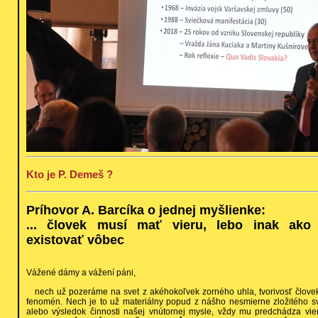
Kto je P. Demeš ?
Príhovor A. Barcíka o jednej myšlienke:
... človek musí mať vieru, lebo inak ako
existovať vôbec
Vážené dámy a vážení páni,
nech už pozeráme na svet z akéhokoľvek zorného uhla, tvorivosť človek
fenomén. Nech je to už materiálny popud z nášho nesmierne zložitého sv
alebo výsledok činnosti našej vnútornej mysle, vždy mu predchádza vier