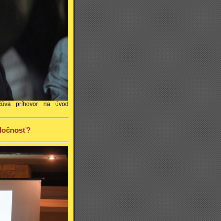
čúva príhovor na úvod
oločnosť?