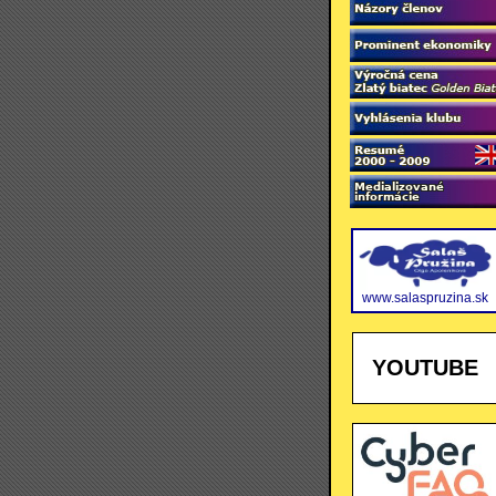
www.salaspruzina.sk
YOUTUBE