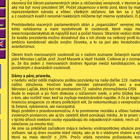
otvorený list lídrom parlamentných strán a občianskej verejnosti, v ktorom j
aký má byť nový prezident SR. Počet záujemcov o tento post, ktorý by m
reprezentantom národa a vôbec všetkých občanov, tak ten sa z tý
a z osobných kvalít /i renomé/ niektorých môžeme byť mierne vystrašení, či 
Predstavitelia viacerých parlamentných strán a „organizátori“ verejnej
tohto vyhlásenia a nami vyzdvihnuté tri osobnosti, ktoré majú me
www.hospodarskyklub.sk najvyšší kurz a počet hlasov. Stranícki vedúci dote
že kvalitu prezidenta možno dosiahnuť iba v ich zhode na celkový profil 
ambíciu kandidovať akože svojho človeka, a to sa javí ako trestuhodn
avanturizmus.
Okrem troch menovaných osobností sú v našom zozname želaných kandidá
páni Miroslav Lajčák, prof. Jozef Masarik a Vaziľ Hudák. Celkove je v zoz
je, že iba jeden z menovaných dodnes figuruje medzi kandidujúcimi, a
posledným z dvanástich osobností.
Dámy a páni, priatelia,
v nedeľu večer odišli majlovou poštou pozvánky na naše ďaľšie 119. riadne
nášho združenia. Hosťom bude minister zahraničných vecí a euró
Miroslav Lajčák, ktorý bol rok predsedom 72. valného zhromaždenia OSN.
Bude to expozé a po ňom diskusia o súčasnom svete, o jeho blízkej bu
o tom, ako rozšíriť mier, keď sa zvyšuje medzinárodné napätie. A čo je trag
hranicou arogancie zo strany politických elít, že nekomunikujú s verejnosťou
tá želaná, vybásnená, ale naozajstná.
Majú problém s pravdovravnosťou. A to pominieme morálku a vôbec ľudské
zvolených poslancov, ale aj tzv. celebrít, ktoré ponúkajú média. Je to priam 
v týchto dňoch niektoré osoby vypadávajú do odpadkových nádob, nech už ma
oblečenie za mnoho tisíc.
Ak sme sa prikláňali začiatkom mája k riešeniu vnútropolitickej situácie 
voľbami, tak aj dnes musíme klásť otázky, ako je to s vládnymi sľubmi a v
ktorá sa mala stenčiť o 20%. Prečo vláda nevníma požiadavku kontr