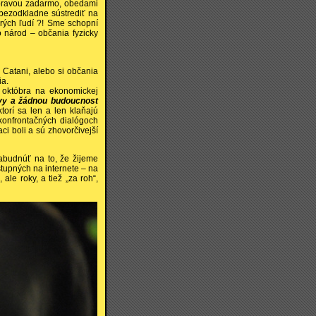
opravou zadarmo, obedami
 bezodkladne sústrediť na
arých ľudí ?! Sme schopní
 národ – občania fyzicky
j Catani, alebo si občania
ia.
 októbra na ekonomickej
tivy a žádnou budoucnost
torí sa len a len klaňajú
konfrontačných dialógoch
ci boli a sú zhovorčivejší
abudnúť na to, že žijeme
stupných na internete – na
le roky, a tiež „za roh“,