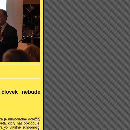
 človek nebude
a je mimoriadne dôležitý
eta, ktorý nás obklopuje,
a vo vlastné schopnosti.