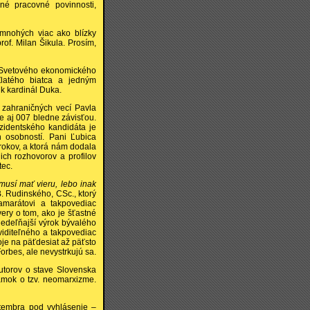
é pracovné povinnosti,
 mnohých viac ako blízky
of. Milan Šikula. Prosím,
 Svetového ekonomického
latého biatca a jedným
nik kardinál Duka.
 zahraničných vecí Pavla
e aj 007 bledne závisťou.
ezidentského kandidáta je
 osobností. Pani Ľubica
 rokov, a ktorá nám dodala
ich rozhovorov a profilov
tec.
 musí mať vieru, lebo inak
. Rudinského, CSc., ktorý
marátovi a takpovediac
ery o tom, ako je šťastné
nedeľňajší výrok bývalého
viditeľného a takpovediac
oje na päťdesiat až päťsto
orbes, ale nevystrkujú sa.
utorov o stave Slovenska
námok o tzv. neomarxizme.
tembra pod vyhlásenie –