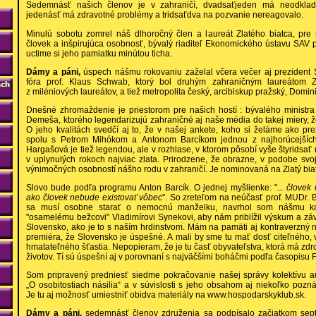
Sedemnásť našich členov je v zahraničí, dvadsaťjeden má neodkladn
jedenásť má zdravotné problémy a tridsaťdva na pozvanie nereagovalo.
Minulú sobotu zomrel náš dlhoročný člen a laureát Zlatého biatca, pre
človek a inšpirujúca osobnosť, bývalý riaditeľ Ekonomického ústavu SAV pr
uctime si jeho pamiatku minútou ticha.
Dámy a páni,
úspech nášmu rokovaniu zaželal včera večer aj prezident
fóra prof. Klaus Schwab, ktorý bol druhým zahraničným laureátom Z
z miléniových laureátov, a tiež metropolita český, arcibiskup pražský, Domi
Dnešné zhromaždenie je priestorom pre našich hostí : bývalého ministra
Demeša, ktorého legendarizujú zahraničné aj naše média do takej miery, ž
O jeho kvalitách svedčí aj to, že v našej ankete, koho si želáme ako pr
spolu s Petrom Mihókom a Antonom Barcíkom jednou z najhorúcejších
Hargašová je tiež legendou, ale v rozhlase, v ktorom pôsobí vyše štyridsať
v uplynulých rokoch najviac zlata. Prirodzene, že obrazne, v podobe svoj
výnimočných osobností nášho rodu v zahraničí. Je nominovaná na Zlatý bia
Slovo bude podľa programu Anton Barcík. O jednej myšlienke: "
... človek
ako človek nebude existovať vôbec
". So zreteľom na neúčasť prof. MUDr. B
sa musí osobne starať o nemocnú manželku, navrhol som nášmu ka
"osamelému bežcovi" Vladimírovi Synekovi, aby nám priblížil výskum a záv
Slovensko, ako je to s naším hrdinstvom. Mám na pamäti aj kontraverzný 
premiéra, že Slovensko je úspešné. A mali by sme tu mať dosť citeľného, 
hmatateľného šťastia. Nepopieram, že je tu časť obyvateľstva, ktorá má zdr
životov. Tí sú úspešní aj v porovnaní s najväčšími boháčmi podľa časopisu F
Som pripravený predniesť siedme pokračovanie našej správy kolektívu a
„O osobitostiach násilia“ a v súvislosti s jeho obsahom aj niekoľko poz
Je tu aj možnosť umiestniť obidva materiály na www.hospodarskyklub.sk.
Dámy a páni,
sedemnásť členov združenia sa podpísalo začiatkom sep