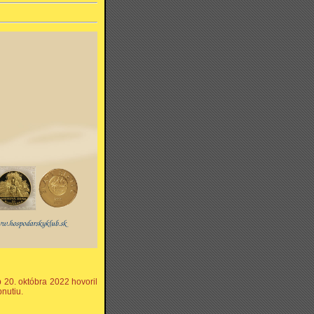
20. októbra 2022 hovoril
pnutiu.