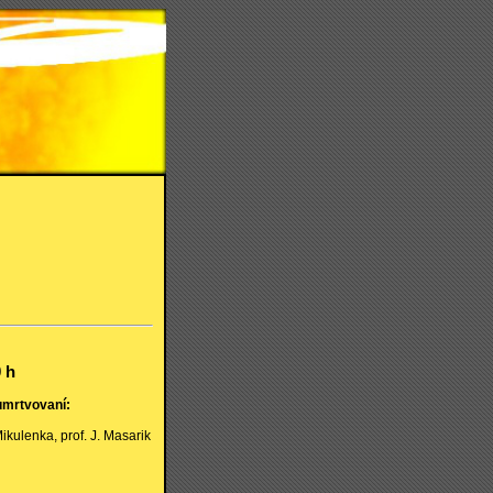
 h
umrtvovaní:
 Mikulenka, prof. J. Masarik