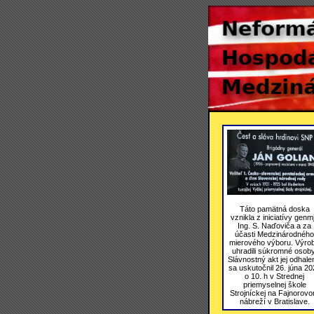
Táto pamätná doska
vznikla z iniciatívy genmj
Ing. S. Naďoviča a za
účasti Medzinárodného
mierového výboru. Výro
uhradili súkromné osoby
Slávnostný akt jej odhale
sa uskutočnil 26. júna 20
o 10. h v Strednej
priemyselnej škole
Strojníckej na Fajnorov
nábreží v Bratislave.