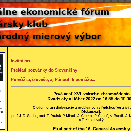
Invitation
Preklad pozvánky do Slovenčiny
Pomôž si, človeče, aj Pánboh ti pomôže...
r.
Prvá časť XVI. valného zhromaždenia
Dvadsiaty október 2022 od 16.55 do 19.00
bu
.
O odumieraní diplomacie a problémoch s ľudskosťou a jej 
nia
Diskutovali:
26
prof. J. D. Sachs, prof. P. Drulák, P. Mihók, J. Gabriel, P. Čatloš, A. Barcík, J.
a P. Kasalovský
om
First part of the 16. General Assembly