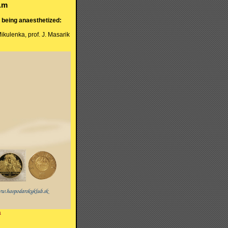
p.m
 being anaesthetized:
 Mikulenka, prof. J. Masarik
a