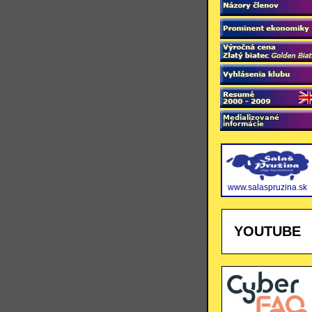
www.salaspruzina.sk
YOUTUBE