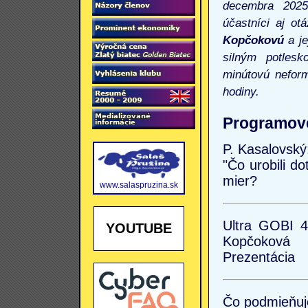
decembra 2025
účastníci aj o
Kopčokovú
a je
silným potlesk
minútovú neform
hodiny.
Programov
P. Kasalovský
"Čo urobili dot
mier?
www.salaspruzina.sk
Ultra GOBI 4
YOUTUBE
Kopčoková
Prezentácia
Čo podmieňuje