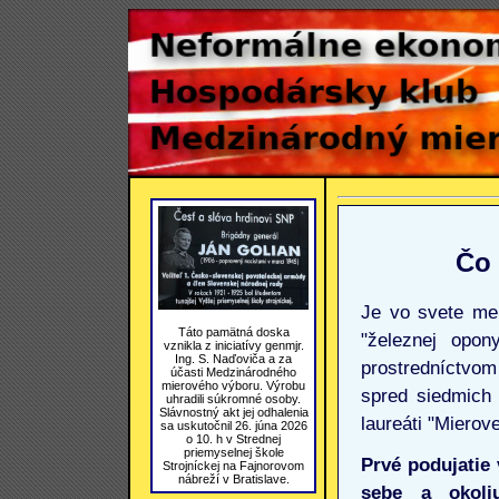
Čo 
Je vo svete men
Táto pamätná doska
"železnej opon
vznikla z iniciatívy genmjr.
Ing. S. Naďoviča a za
prostredníctvom
účasti Medzinárodného
mierového výboru. Výrobu
spred siedmich r
uhradili súkromné osoby.
Slávnostný akt jej odhalenia
laureáti "Mierov
sa uskutočnil 26. júna 2026
o 10. h v Strednej
priemyselnej škole
Prvé podujatie 
Strojníckej na Fajnorovom
nábreží v Bratislave.
sebe a okoli