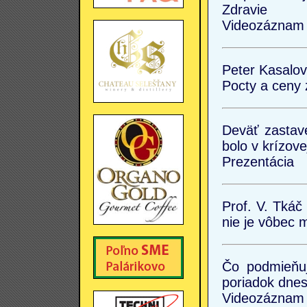
Zdravie
Videozáznam 
Peter Kasalov
Pocty a ceny
Deväť zastave
bolo v krízove
Prezentácia
Prof. V. Tkáč
nie je vôbec 
Čo podmieňuj
poriadok dnes
Videozáznam 