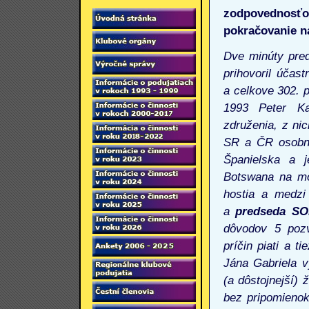
zodpovednosť
pokračovanie na
Dve minúty pred
prihovoril účas
a celkove 302. p
1993 Peter Ka
združenia, z ni
SR a ČR osobne
Španielska a
Botswana na mob
hostia a medzi
a
predseda SO
dôvodov 5 pozv
príčin piati a t
Jána Gabriela 
(a dôstojnejší) 
bez pripomieno