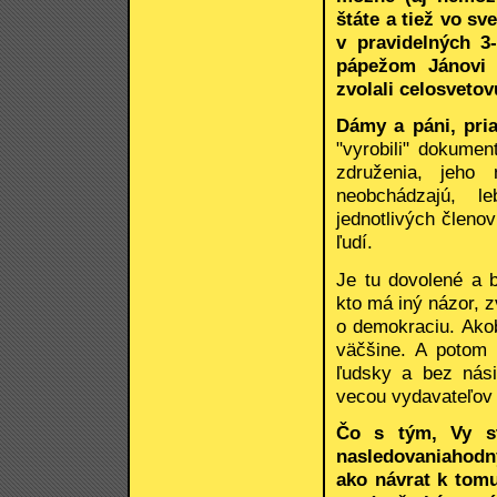
štáte a tiež vo s
v pravidelných 3
pápežom Jánovi P
zvolali celosveto
Dámy a páni, priat
"vyrobili" dokumen
združenia, jeho
neobchádzajú, l
jednotlivých členov
ľudí.
Je tu dovolené a b
kto má iný názor, z
o demokraciu. Akob
väčšine. A potom
ľudsky a bez nási
vecou vydavateľov 
Čo s tým, Vy st
nasledovaniahodn
ako návrat k tom