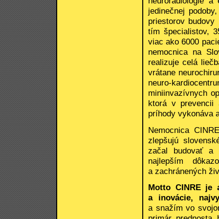
neurorádiológie a 
jedinečnej podoby
priestorov budovy
tím špecialistov, 
viac ako 6000 paci
nemocnica na Slo
realizuje celá lie
vrátane neurochirurg
neuro-kardioce
miniinvazívnych o
ktorá v prevencii
príhody vykonáva a
Nemocnica CINRE 
zlepšujú slovens
začal budovať a 
najlepším dôkaz
a zachránených živ
Motto CINRE je 
a inovácie, najvy
a snažím vo svojom
primár, prednosta,