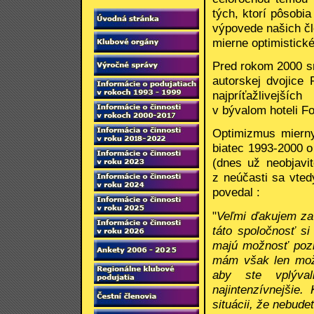
tých, ktorí pôsobia
výpovede našich č
mierne optimistick
Pred rokom 2000 s
autorskej dvojice 
najpríťažlivejšíc
v bývalom hoteli Fo
Optimizmus mierny
biatec 1993-2000 o
(dnes už neobjavi
z neúčasti sa vted
povedal :
"
Veľmi ďakujem za
táto spoločnosť si
majú možnosť pozi
mám však len možn
aby ste vplýval
najintenzívnejšie
situácii, že nebudet