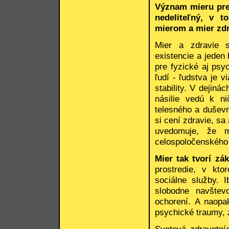
Význam mieru pre 
nedeliteľný, v t
mierom a mier zd
Mier a zdravie s
existencie a jeden
pre fyzické aj psy
ľudí - ľudstva je 
stability. V dejiná
násilie vedú k ni
telesného a duševn
si cení zdravie, sa
uvedomuje, že m
celospoločenského 
Mier tak tvorí zá
prostredie, v kt
sociálne služby. 
slobodne navštev
ochorení. A naopa
psychické traumy, 