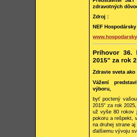
zdravotných dôvod
Zdroj :
NEF Hospodársky 
www.hospodarsky
Príhovor 36.
2015" za rok 
Zdravie sveta ako
Vážení predstav
výboru,
byť poctený vašou
2015" za rok 2025,
už vyše 80 rokov 
pokoru a rešpekt, 
na druhej strane a
ďalšiemu vývoju sv