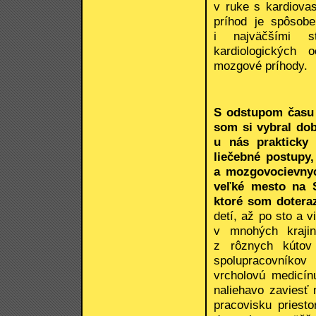
v ruke s kardiova
príhod je spôsobe
i najväčšími st
kardiologických 
mozgové príhody.
S odstupom času 
som si vybral dob
u nás prakticky 
liečebné postupy,
a mozgovocievnyc
veľké mesto na S
ktoré som dotera
detí, až po sto a 
v mnohých krajin
z rôznych kútov
spolupracovníkov
vrcholovú medicínu
naliehavo zaviesť
pracovisku priest