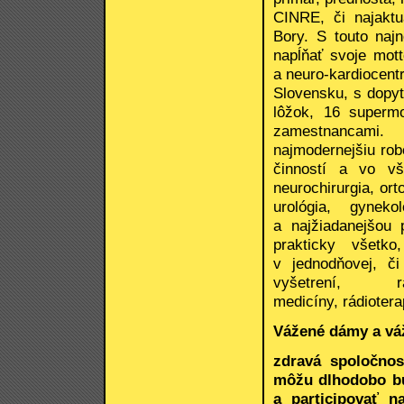
CINRE, či najaktu
Bory. S touto naj
napĺňať svoje mot
a neuro-kardiocent
Slovensku, s dopy
lôžok, 16 superm
zamestnancami.
najmodernejšiu rob
činností a vo vš
neurochirurgia, or
urológia, gyneko
a najžiadanejšou
prakticky všetk
v jednodňovej, či
vyšetrení, rá
medicíny, rádiotera
Vážené dámy a vá
zdravá spoločnos
môžu dlhodobo bu
a participovať n