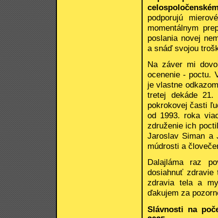
celospoločenském
podporujú mierov
momentálnym prep
poslania novej nem
a snáď svojou troš
Na záver mi dovoľ
ocenenie - poctu. 
je vlastne odkazom
tretej dekáde 21.
pokrokovej časti ľ
od 1993. roka via
združenie ich pocti
Jaroslav Siman a J
múdrosti a človečen
Dalajláma raz po
dosiahnuť zdravie
zdravia tela a my
ďakujem za pozorn
Slávnosti na poč