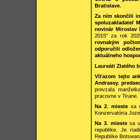
Bratislave.
Za ním skončili i
spoluzakladateľ 
novinár Miroslav
2015" za rok 202
rovnakým počtom
odporučili odlož
aktuálneho hospod
Laureáti Zlatého 
Víťazom tejto ank
Andrassy. predse
prevzala manželk
pracovne v Tirane.
Na 2. mieste
sa u
Konzervatória Joz
Na 3. mieste
sa 
republike. Je ri
Republike Botswana