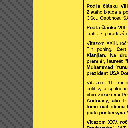
Podľa článku VIII
Zlatého biatca s 
CSc., Osobnosti SA
Podľa článku VIII.
biatca s poradový
Víťazom XXIII. ročn
Ťin pching.
Certi
Xianjian. Na dru
premiér, laureát 
Muhammad Yunus,
prezident USA Do
Víťazom 11. ročn
politiky a spoločno
člen združenia
Pe
Andrassy, ako tre
lome nad obcou L
piata poslankyňa 
Víťazom XXV. roč
Predstaviteľ J&T