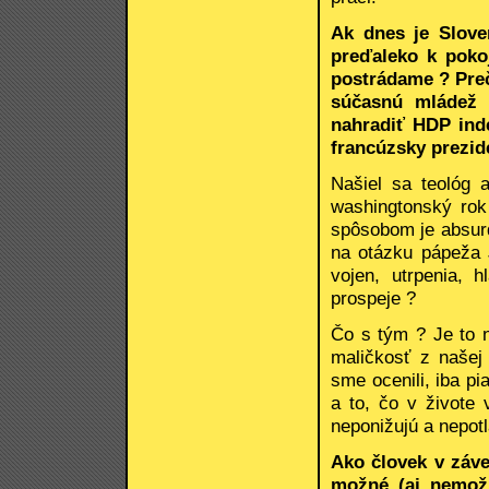
Ak dnes je Slove
preďaleko k poko
postrádame ? Preč
súčasnú mládež 
nahradiť HDP inde
francúzsky prezid
Našiel sa teológ 
washingtonský rok
spôsobom je absurd
na otázku pápeža J
vojen, utrpenia, 
prospeje ?
Čo s tým ? Je to n
maličkosť z našej
sme ocenili, iba pia
a to, čo v živote 
neponižujú a nepotl
Ako človek v záve
možné (aj nemožn