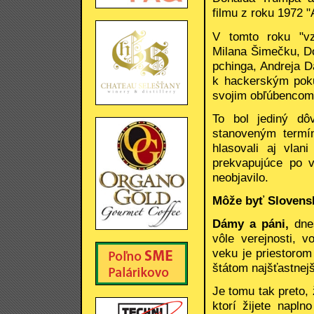
filmu z roku 1972 "
V tomto roku "vz
Milana Šimečku, Do
pchinga, Andreja D
k hackerským poku
svojim obľúbencom
To bol jediný dô
stanoveným termín
hlasovali aj vlan
prekvapujúce po v
neobjavilo.
Môže byť Slovensk
Dámy a páni,
dne
vôle verejnosti, v
veku je priestoro
štátom najšťastnejš
Je tomu tak preto, 
ktorí žijete napln