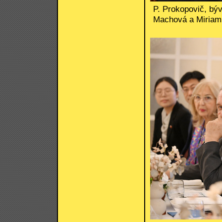
P. Prokopovič, býv
Machová a Miriam 