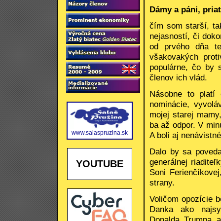
Dámy a páni, priat
čím som starší, tak
nejasností, či dok
od prvého dňa te
všakovakých proti
populárne, čo by 
členov ich vlád.
Násobne to platí
nominácie, vyvoláv
mojej starej mamy
ba až odpor. V min
www.salaspruzina.sk
A boli aj nenávistn
Dalo by sa povedať
generálnej riadite
YOUTUBE
Soni Ferienčíkovej
strany.
Voličom opozície b
Danka ako najsym
Donalda Trumpa a