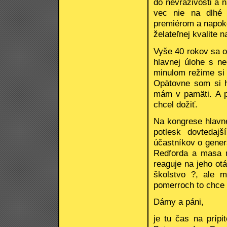
do nevraživosti a 
vec nie na dlhé 
premiérom a napok
želateľnej kvalite n
Vyše 40 rokov sa 
hlavnej úlohe s 
minulom režime si 
Opätovne som si h
mám v pamäti. A p
chcel dožiť.
Na kongrese hlavne
potlesk dovtedaj
účastníkov o gener
Redforda a masa n
reaguje na jeho ot
školstvo ?, ale 
pomerroch to chce p
Dámy a páni,
je tu čas na príp