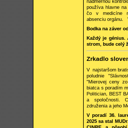
nadmernou kontrolo
používa hlavne na 
čo v medicíne m
absenciu orgánu.
Bodka na záver od
Každý je génius. 
strom, bude celý 
Zrkadlo slove
V najstaršom brati
poludnie "Slávno
"Mierovej ceny zo
biatca s poradím m
Politician, BEST B
a spoločnosti. C
združenia a jeho 
V poradí 36. lau
2025 sa stal MUDr.
CINRE a pôsobí 