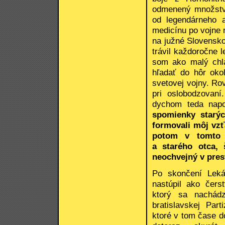
odmenený množstvo
od legendárneho 
medicínu po vojne n
na južné Slovensk
trávil každoročne 
som ako malý chl
hľadať do hôr oko
svetovej vojny. Rov
pri oslobodzovaní
dychom teda napo
spomienky starýc
formovali môj vzť
potom v tomto 
a starého otca, 
neochvejný v presv
Po skončení Leká
nastúpil ako čers
ktorý sa nachádz
bratislavskej Part
ktoré v tom čase do