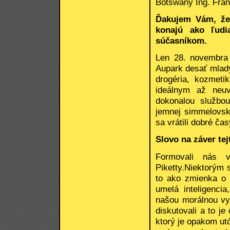
Botswany Ing. Fran
Ďakujem Vám, že 
konajú ako ľud
súčasníkom.
Len 28. novembra 
Aupark desať mladý
drogéria, kozmetik
ideálnym až neu
dokonalou službou
jemnej simmelovsk
sa vrátili dobré č
Slovo na záver tej
Formovali nás v
Piketty.Niektorým
to ako zmienka o
umelá inteligencia
našou morálnou vy
diskutovali a to je
ktorý je opakom ut