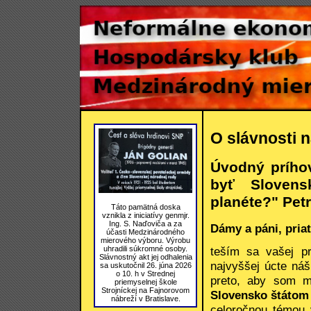
O slávnosti 
Úvodný prího
byť Slovens
planéte?" Pet
Táto pamätná doska
vznikla z iniciatívy genmjr.
Ing. S. Naďoviča a za
Dámy a páni, priat
účasti Medzinárodného
mierového výboru. Výrobu
uhradili súkromné osoby.
teším sa vašej prí
Slávnostný akt jej odhalenia
najvyššej úcte náš
sa uskutočnil 26. júna 2026
o 10. h v Strednej
preto, aby som 
priemyselnej škole
Strojníckej na Fajnorovom
Slovensko štátom 
nábreží v Bratislave.
celoročnou témou 