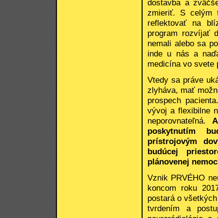
dostavba a zväčše
zmieriť. S celým 
reflektovať na bl
program rozvíjať 
nemali alebo sa po
inde u nás a naďa
medicína vo svete 
Vtedy sa práve uká
zlyháva, mať možno
prospech pacienta
vývoj a flexibilne
neporovnateľná.
A
poskytnutím b
prístrojovým do
budúcej priesto
plánovenej nemocn
Vznik PRVÉHO neur
koncom roku 2017.
postará o všetkých
tvrdením a post