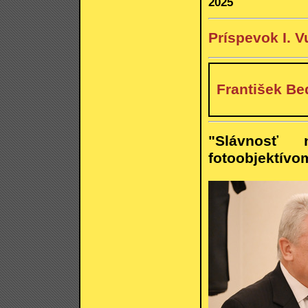
2025
Príspevok I. V
František Be
"Slávnosť 
fotoobjektívo