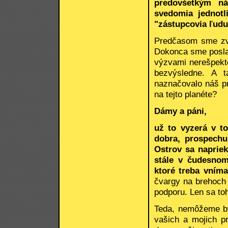
predovšetkým ná
svedomia jednotl
"zástupcovia ľudu
Predčasom sme zve
Dokonca sme poslal
výzvami nerešpekto
bezvýsledne. A t
naznačovalo náš pr
na tejto planéte?
Dámy a páni,
už to vyzerá v t
dobra, prospechu
Ostrov sa napriek
stále v čudesnom
ktoré treba vním
čvargy na brehoch 
podporu. Len sa to
Teda, nemôžeme byť
vašich a mojich pr