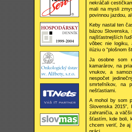
nekráčali cestička
mali na mysli zmys
povinnou jazdou, a
Keby nastal ten ča
bázou Slovenska, 
najšťastnejších ľu
vôbec nie logiku,
ilúziu o "plošnom š
Ja osobne som ma
kamarárov, na pria
vnukov, a samozr
nespočet jedinečn
smrteľníkov, na p
nešťastiami.
A mohol by som po
Slovenska 2015", 
zahraničia, a väčš
šťastím, kde boli,
chcem veriť, že aj
práci.