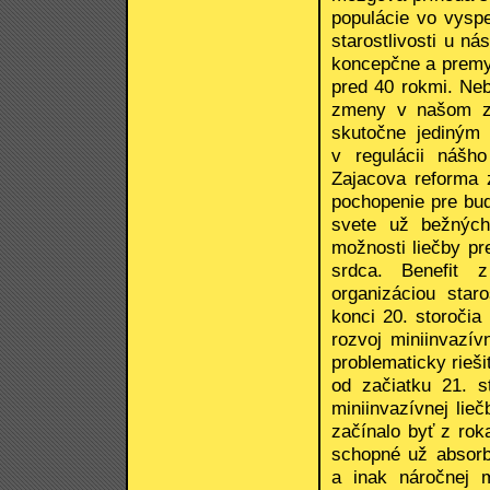
populácie vo vyspe
starostlivosti u n
koncepčne a premy
pred 40 rokmi. Ne
zmeny v našom zdr
skutočne jediným
v regulácii nášho
Zajacova reforma z
pochopenie pre bu
svete už bežných 
možnosti liečby p
srdca. Benefit 
organizáciou star
konci 20. storočia
rozvoj miniinvazív
problematicky rieš
od začiatku 21. s
miniinvazívnej lie
začínalo byť z rok
schopné už absorbo
a inak náročnej 