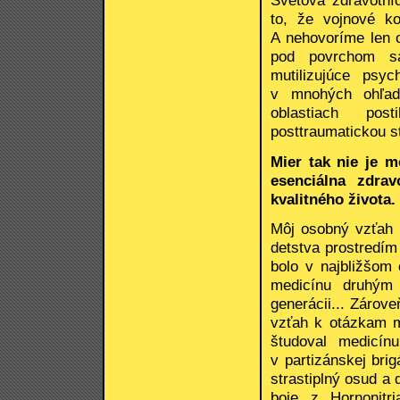
Svetová zdravotní
to, že vojnové ko
A nehovoríme len o
pod povrchom sa
mutilizujúce psyc
v mnohých ohľado
oblastiach pos
posttraumatickou s
Mier tak nie je m
esenciálna zdra
kvalitného života.
Môj osobný vzťah 
detstva prostredím
bolo v najbližšom
medicínu druhým 
generácii... Zárov
vzťah k otázkam m
študoval medicín
v partizánskej bri
strastiplný osud a
boje z Hornonitri