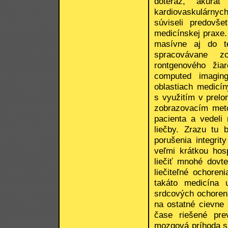
doteraz, akurá
kardiovaskulárnych
súviseli predovš
medicínskej praxe.
masívne aj do te
spracovávane zo
rontgenového žia
computed imagin
oblastiach medicín
s využitím v prel
zobrazovacím metó
pacienta a vedeli
liečby. Zrazu tu 
porušenia integrit
veľmi krátkou hosp
liečiť mnohé dovt
liečiteľné ochoren
takáto medicína 
srdcových ochorení,
na ostatné cievne
čase riešené pre
mozgová príhoda sú