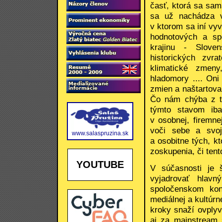
časť, ktorá sa sam
sa už nachádza v
v ktorom sa iní vyv
hodnotových a spo
krajinu - Slove
historických zvra
klimatické zmeny
hladomory .... Oni 
zmien a naštartov
Čo nám chýba z tý
týmto stavom ib
v osobnej, firemn
voči sebe a svoj
www.salaspruzina.sk
a osobitne tých, kt
zoskupenia, či tent
YOUTUBE
V súčasnosti je 
vyjadrovať hlav
spoločenskom kon
mediálnej a kultúrn
kroky snaží ovplyv
aj za mainstream 