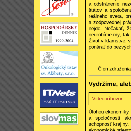
a odstránenie nez
štátov a spoločen
reálneho sveta, pr
a zodpovednej prác
nejde. Nečakať, ž
neurobíme my, tak 
Život v klamstve, 
ponárať do bezvých
Člen združeni
Vydržíme, ale
Videopríhovor
Úlohou ekonomiky k
a spoločnosti a
schopnosť krajiny,
ekonomické priesto