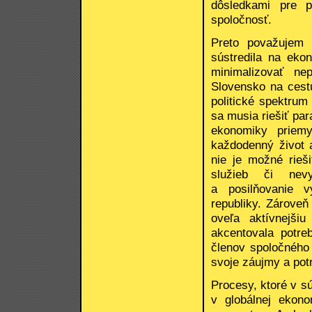
dôsledkami pre p
spoločnosť.
Preto považujem
sústredila na eko
minimalizovať ne
Slovensko na cest
politické spektrum
sa musia riešiť par
ekonomiky priem
každodenný život 
nie je možné rieš
služieb či nevy
a posilňovanie v
republiky. Zároveň
oveľa aktívnejši
akcentovala potr
členov spoločného
svoje záujmy a pot
Procesy, ktoré v sú
v globálnej ekon