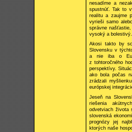
nesadíme a nezak
spustnúť. Tak to v
realitu a zaujme 
vyrieši samo alebo
správne našťastie,
vysoký a bolestivý.
Akosi takto by s
Slovensku v týcht
a nie iba o Eur
z tohtoročného ho
perspektívy. Situá
ako bola počas na
zrádzali myšlienk
európskej integráci
Jeseň na Slovens
riešenia akútny
odvetviach života 
slovenská ekonomi
prognózy jej najb
ktorých naše hosp