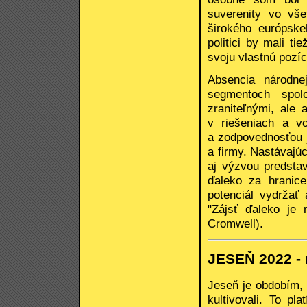
suverenity vo vš
širokého európske
politici by mali t
svoju vlastnú pozíc
Absencia národnej
segmentoch spol
zraniteľnými, ale
v riešeniach a v
a zodpovednosťou j
a firmy. Nastávajúc
aj výzvou predsta
ďaleko za hranic
potenciál vydržať
"Zájsť ďaleko je
Cromwell).
JESEŇ 2022 -
Jeseň je obdobím, 
kultivovali. To pl