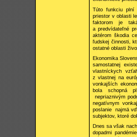
Túto funkciu plní
priestor v oblasti l
faktorom je taká
a predvídateľné pr
aktérom škodia ce
ľudskej činnosti, 
ostatné oblasti živ
Ekonomika Slovensk
samostatnej exis
vlastníckych vzťa
z vlastnej na eur
vonkajších ekono
bola schopná pl
nepriaznivým podmi
negatívnym vonka
poslanie najmä vď
subjektov, ktoré do
Dnes sa však nach
dopadmi pandémie 