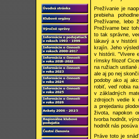
Prežívanie je naop
prebieha pohodln
Prežívame, lebo ž
Prežívame bez toh
to tak správne, ve
lákavý a v históri
krajín. Jeho výsle
v histórii. "Viver
rímsky filozof Cice
na ružiach ustlané
ale aj po nej skon
podoby ako aj akc
robiť, veď robia n
v základných mate
zdrojoch vedie k 
a prejedaniu plod
života, napokon o
tvorba hodnôt, výr
hodnôt nás posúva
Práve toto je snáď