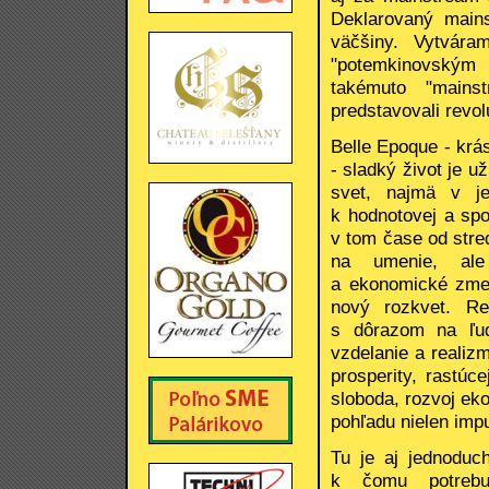
Deklarovaný mains
väčšiny. Vytvár
"potemkinovským 
takémuto "mains
predstavovali revo
Belle Epoque - krá
- sladký život je u
svet, najmä v je
k hodnotovej a spo
v tom čase od stre
na umenie, ale 
a ekonomické zmen
nový rozkvet. Re
s dôrazom na ľu
vzdelanie a realiz
prosperity, rastúce
sloboda, rozvoj ek
pohľadu nielen imp
Tu je aj jednoduc
k čomu potrebuj