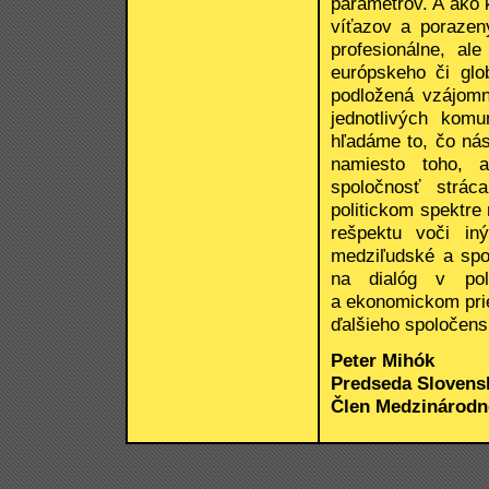
parametrov. A ako 
víťazov a poraze
profesionálne, al
európskeho či glo
podložená vzájomn
jednotlivých komu
hľadáme to, čo nás
namiesto toho, 
spoločnosť strác
politickom spektre
rešpektu voči in
medziľudské a spo
na dialóg v pol
a ekonomickom prie
ďalšieho spoločensk
Peter Mihók
Predseda Slovens
Člen Medzinárodn