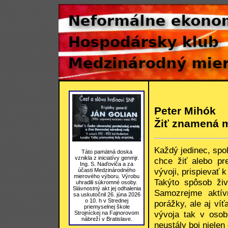
Peter Mihók
Žiť znamená m
Každý jedinec, spo
Táto pamätná doska
vznikla z iniciatívy genmjr.
chce žiť alebo pr
Ing. S. Naďoviča a za
vývoji, prispievať k
účasti Medzinárodného
mierového výboru. Výrobu
Takýto spôsob živ
uhradili súkromné osoby.
Slávnostný akt jej odhalenia
Samozrejme aktív
sa uskutočnil 26. júna 2026
o 10. h v Strednej
porážky, ale aj ví
priemyselnej škole
vývoja tak v osob
Strojníckej na Fajnorovom
nábreží v Bratislave.
neustály boj nielen o