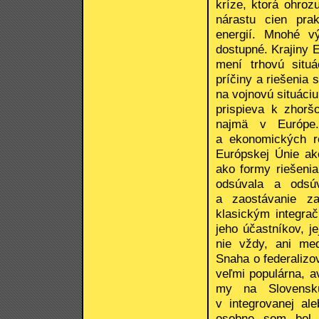
kríze, ktorá ohroz
nárastu cien pra
energií. Mnohé v
dostupné. Krajiny 
mení trhovú situ
príčiny a riešenia 
na vojnovú situáci
prispieva k zhorš
najmä v Európe.
a ekonomických ro
Európskej Únie ak
ako formy riešeni
odsúvala a odsú
a zaostávanie z
klasickým integra
jeho účastníkov, j
nie vždy, ani med
Snaha o federalizo
veľmi populárna, a
my na Slovensk
v integrovanej al
osobne som bol v