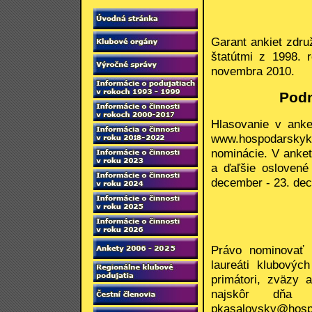
Garant ankiet zdru
štatútmi z 1998.
novembra 2010.
Pod
Hlasovanie v ank
www.hospodarskykl
nominácie. V anket
a ďaľšie oslovené
december - 23. de
Právo nominovať m
laureáti klubovýc
primátori, zväzy 
najskôr dňa
pkasalovsky@hosp