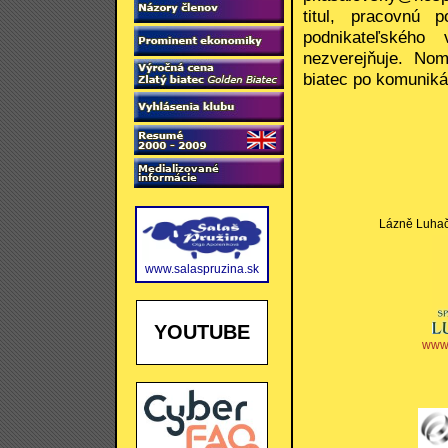
titul, pracovnú p
podnikateľského
nezverejňuje. Nom
biatec po komuniká
Lázně Luhačo
www.salaspruzina.sk
YOUTUBE
www.