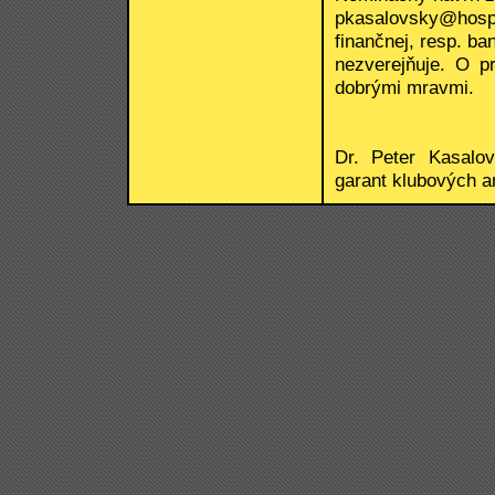
pkasalovsky@hos
finančnej, resp. b
nezverejňuje. O p
dobrými mravmi.
Dr. Peter Kasalo
garant klubových a