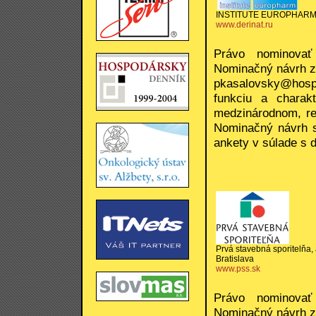
INSTITUTE EUROPHARM, s
www.derinat.ru
Právo nominovať
Nominačný návrh z
pkasalovsky@hosp
funkciu a charakt
medzinárodnom, re
Nominačný návrh sa
ankety v súlade s 
Prvá stavebná sporitelňa, a
Bratislava
www.pss.sk
Právo nominovať
Nominačný návrh z