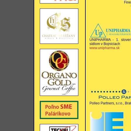
Fine
UNIPHARMA - 1. slovens
sídlom v Bojniciach
www.unipharma.sk
Polleo Partners, s.r.o., Bra