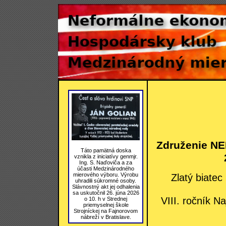
Združenie NE
Táto pamätná doska
vznikla z iniciatívy genmjr.
Ing. S. Naďoviča a za
účasti Medzinárodného
mierového výboru. Výrobu
Zlatý biate
uhradili súkromné osoby.
Slávnostný akt jej odhalenia
sa uskutočnil 26. júna 2026
VIII. ročník Na
o 10. h v Strednej
priemyselnej škole
Strojníckej na Fajnorovom
nábreží v Bratislave.