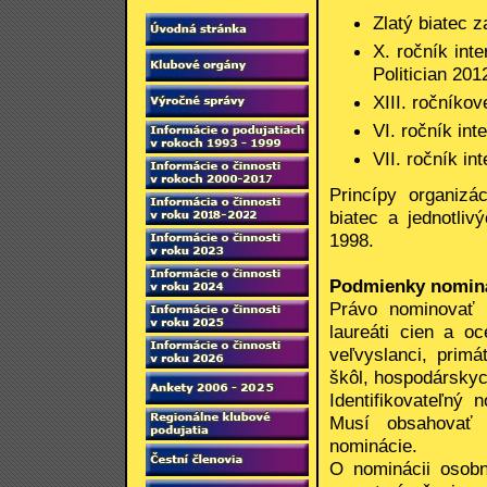
Zlatý biatec 
X. ročník inte
Politician 201
XIII. ročníko
VI. ročník in
VII. ročník i
Princípy organizá
biatec a jednotli
1998.
Podmienky nomin
Právo nominovať m
laureáti cien a o
veľvyslanci, primá
škôl, hospodárskych
Identifikovateľný
Musí obsahovať 
nominácie.
O nominácii osobno