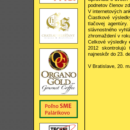
podnetov členov zdr
V internetových ank
Čiastkové výsledk
tlačovej agentúry
slávnostného vyhlá
zhromaždení v rok
Celkové výsledky e
2012 skontrolujú 
najneskôr do 23. d
V Bratislave, 20. 