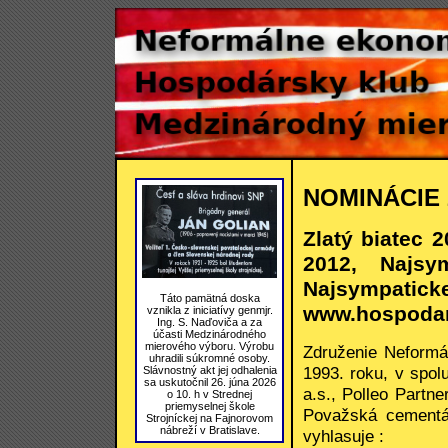
NOMINÁCIE 
Zlatý biatec 
2012, Najsy
Najsympaticke
Táto pamätná doska
www.hospodar
vznikla z iniciatívy genmjr.
Ing. S. Naďoviča a za
účasti Medzinárodného
mierového výboru. Výrobu
Združenie Neformá
uhradili súkromné osoby.
1993. roku, v spol
Slávnostný akt jej odhalenia
sa uskutočnil 26. júna 2026
a.s., Polleo Partn
o 10. h v Strednej
priemyselnej škole
Považská cementár
Strojníckej na Fajnorovom
nábreží v Bratislave.
vyhlasuje :