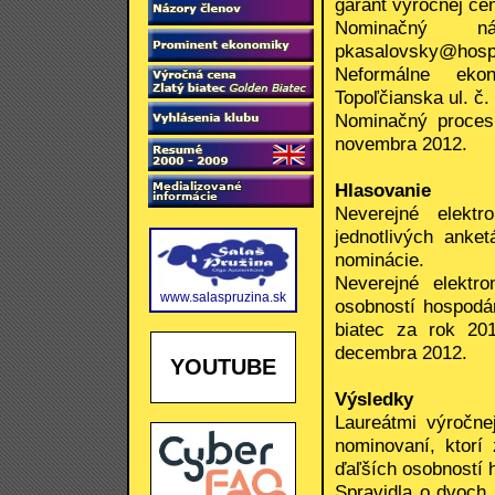
garant výročnej cen
Nominačný 
pkasalovsky@hos
Neformálne eko
Topoľčianska ul. č.
Nominačný proces
novembra 2012.
Hlasovanie
Neverejné elektr
jednotlivých anke
nominácie.
Neverejné elektr
www.salaspruzina.sk
osobností hospodár
biatec za rok 20
decembra 2012.
YOUTUBE
Výsledky
Laureátmi výročne
nominovaní, ktorí
ďaľších osobností 
Spravidla o dvoch 