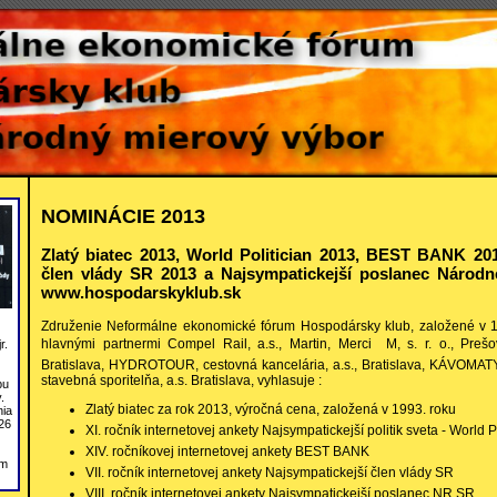
NOMINÁCIE 2013
Zlatý biatec 2013, World Politician 2013, BEST BANK 201
člen vlády SR 2013 a Najsympatickejší poslanec Národn
www.hospodarskyklub.sk
Združenie Neformálne ekonomické fórum Hospodársky klub, založené v 19
hlavnými partnermi Compel Rail, a.s., Martin, Merci  M, s. r. o., Prešov
r.
Bratislava, HYDROTOUR, cestovná kancelária, a.s., Bratislava, KÁVOMATY,
stavebná sporitelňa, a.s. Bratislava, vyhlasuje :
bu
.
Zlatý biatec za rok 2013, výročná cena, založená v 1993. roku
nia
26
XI. ročník internetovej ankety Najsympatickejší politik sveta - World P
XIV. ročníkovej internetovej ankety BEST BANK
om
VII. ročník internetovej ankety Najsympatickejší člen vlády SR
VIII. ročník internetovej ankety Najsympatickejší poslanec NR SR