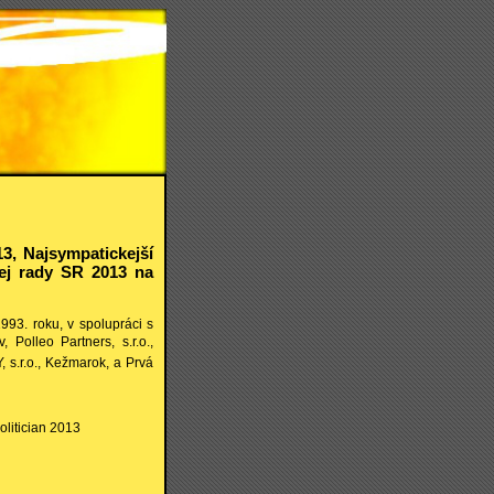
3, Najsympatickejší
ej rady SR 2013 na
93. roku, v spolupráci s
, Polleo Partners, s.r.o.,
 s.r.o., Kežmarok, a Prvá
olitician 2013