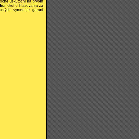
adične uskutoční na prvom
tronického hlasovania za
ktorých vymenuje garant