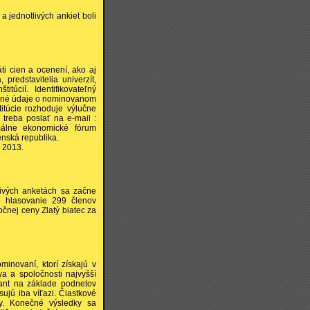
a jednotlivých ankiet boli
ti cien a ocenení, ako aj
 predstavitelia univerzít,
túcií. Identifikovateľný
adné údaje o nominovanom
titúcie rozhoduje výlučne
 treba poslať na e-mail :
málne ekonomické fórum
enská republika.
 2013.
livých anketách sa začne
ké hlasovanie 299 členov
očnej ceny Zlatý biatec za
minovaní, ktorí získajú v
a a spoločnosti najvyšší
rant na základe podnetov
sujú iba víťazi. Čiastkové
ry. Konečné výsledky sa