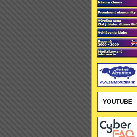
www.salaspruzina.sk
YOUTUBE