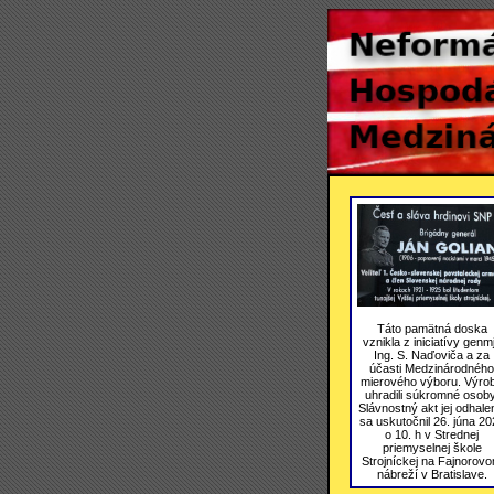
Táto pamätná doska
vznikla z iniciatívy genmj
Ing. S. Naďoviča a za
účasti Medzinárodného
mierového výboru. Výro
uhradili súkromné osoby
Slávnostný akt jej odhale
sa uskutočnil 26. júna 20
o 10. h v Strednej
priemyselnej škole
Strojníckej na Fajnorov
nábreží v Bratislave.