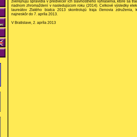
zverejňujú spravidla v predvečer ich slávnostného vyhlásenia, ktoré sa tr
riadnom zhromaždení v nasledujúcom roku (2014). Celkové výsledky elek
laureátov Zlatého biatca 2013 skontrolujú traja členovia združenia, 
najneskôr do 7. apríla 2013.
V Bratislave, 2. apríla 2013