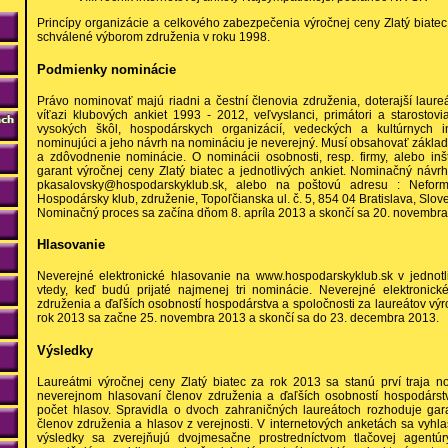
Princípy organizácie a celkového zabezpečenia výročnej ceny Zlatý biatec 
schválené výborom združenia v roku 1998.
Podmienky nominácie
Právo nominovať majú riadni a čestní členovia združenia, doterajší laureá
víťazi klubových ankiet 1993 - 2012, veľvyslanci, primátori a starostovia,
vysokých škôl, hospodárskych organizácií, vedeckých a kultúrnych inšti
nominujúci a jeho návrh na nomináciu je neverejný. Musí obsahovať zákl
a zdôvodnenie nominácie. O nominácii osobnosti, resp. firmy, alebo inš
garant výročnej ceny Zlatý biatec a jednotlivých ankiet. Nominačný návrh
pkasalovsky@hospodarskyklub.sk, alebo na poštovú adresu : Nefor
Hospodársky klub, združenie, Topoľčianska ul. č. 5, 854 04 Bratislava, Slov
Nominačný proces sa začína dňom 8. apríla 2013 a skončí sa 20. novembra
Hlasovanie
Neverejné elektronické hlasovanie na www.hospodarskyklub.sk v jednot
vtedy, keď budú prijaté najmenej tri nominácie. Neverejné elektronic
združenia a ďaľších osobností hospodárstva a spoločnosti za laureátov výr
rok 2013 sa začne 25. novembra 2013 a skončí sa do 23. decembra 2013.
Výsledky
Laureátmi výročnej ceny Zlatý biatec za rok 2013 sa stanú prví traja no
neverejnom hlasovaní členov združenia a ďaľších osobností hospodárstv
počet hlasov. Spravidla o dvoch zahraničných laureátoch rozhoduje ga
členov združenia a hlasov z verejnosti. V internetových anketách sa vyhla
výsledky sa zverejňujú dvojmesačne prostredníctvom tlačovej agentú