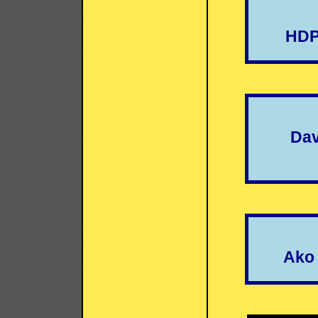
HDP 
Dav
Ako 