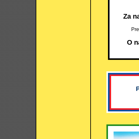
Za n
Prečo p
O n