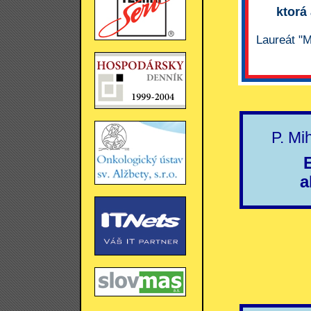
ktorá
Laureát "M
P. Mi
a