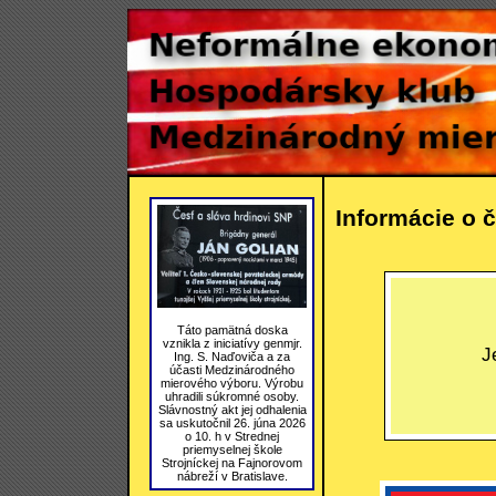
Informácie o č
Táto pamätná doska
vznikla z iniciatívy genmjr.
J
Ing. S. Naďoviča a za
účasti Medzinárodného
mierového výboru. Výrobu
uhradili súkromné osoby.
Slávnostný akt jej odhalenia
sa uskutočnil 26. júna 2026
o 10. h v Strednej
priemyselnej škole
Strojníckej na Fajnorovom
nábreží v Bratislave.