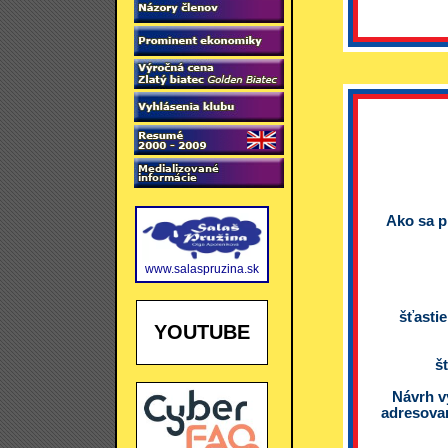
Ako sa p
www.salaspruzina.sk
šťastie
YOUTUBE
š
Návrh v
adresova