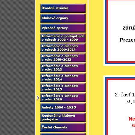
zdru
Preze
2. časť 
a j
Ne
a