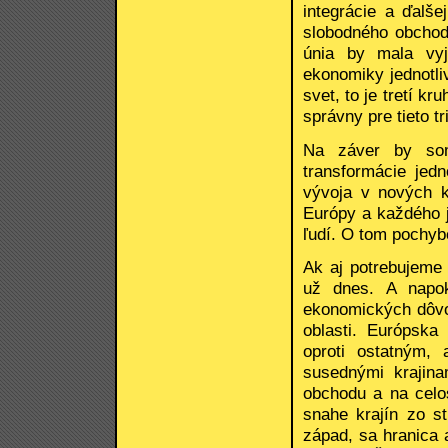
integrácie a ďalš
slobodného obchod
únia by mala vyj
ekonomiky jednotli
svet, to je tretí kr
správny pre tieto tr
Na záver by som 
transformácie jedn
vývoja v nových kr
Európy a každého j
ľudí. O tom pochy
Ak aj potrebujeme
už dnes. A napok
ekonomických dôvodo
oblasti. Európsk
oproti ostatným,
susednými krajin
obchodu a na celo
snahe krajín zo s
západ, sa hranica