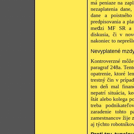
má peniaze na zapla
nezaplatenia dane,
dane a poistného 
predpisovania a pl
d
me
zi MF SR a z
diskusia, či v no
nakoniec to neprešl
Nevyplatené mzd
Kontroverzné môže 
paragraf 248a. Tento
opatrenie, ktoré l
trestný čin v prípa
ten deň mal finan
nepatrí situácia, 
štát alebo kolega p
treba podnikateľ
zaradenie tohto p
zamestnancov žije z
aj týchto robotníko