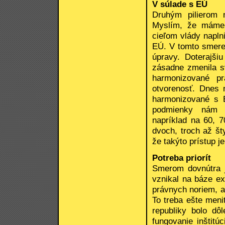
V súlade s EÚ
Druhým pilierom n
Myslím, že máme 
cieľom vlády napln
EÚ. V tomto smere
úpravy. Doterajši
zásadne zmenila sv
harmonizované p
otvorenosť. Dnes n
harmonizované s 
podmienky nám d
napríklad na 60, 
dvoch, troch až š
že takýto prístup j
Potreba priorít
Smerom dovnútra 
vznikal na báze ex
právnych noriem, a
To treba ešte meni
republiky bolo dôl
fungovanie inštitú