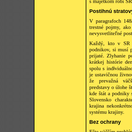
s majetkom robí SR 
Postihnú strato
V paragrafoch 148
trestné pojmy, ako
nevysvetliteľné post
Každý, kto v SR n
podnikov, si musí 
prijaté. Zlyhanie 
krátkej histórie d
i
spolu s ind
viduáln
je ustavičnou živn
že prevažná väčši
predstavy o úlohe š
kde štát a podniky 
Slovensko charakt
krajina nekonkrét
systému krajiny.
Bez ochrany
Ešte väčším problé