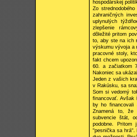
hospodárskej politi
Zo strednodobého 
zahraničných inve
uplynulých týždňo
zlepšenie rámcov
dôležité pritom po
to, aby ste na ich 
výskumu vývoja a m
pracovné stoly, kt
fakt chcem upozor
60. a začiatkom 
Nakoniec sa ukázal
Jeden z vašich kr
v Rakúsku, sa sna
Som si vedomý toh
financovať. Avšak 
by ho financovali
Znamená to, že n
subvencie štát, o
podobne. Pritom j
"pesnička sa hrá".
dve možnosti. Prv