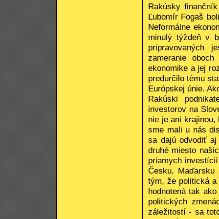
Rakúsky finančník
Ľubomír Fogaš bol
Neformálne ekonom
minulý týždeň v b
pripravovaných j
zameranie oboch 
ekonomike a jej ro
predurčilo tému sta
Európskej únie. Ak
Rakúski podnikat
investorov na Slov
nie je ani krajino
sme mali u nás dis
sa dajú odvodiť a
druhé miesto naši
priamych investíci
Česku, Maďarsku a
tým, že politická a
hodnotená tak ako 
politických zmená
záležitostí - sa t