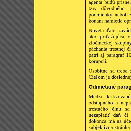
agenta budú prísne
tzv. dôvodného p
podmienky neboli s
konaní namietla opr
Novela ďalej zavád
ako priťažujúca o
zločineckej skupi
páchania trestnej č
patrí aj paragraf 1
korupcii.
Osobitne sa treba 
Cieľom je dôslednej
Odmietané parag
Medzi kritizovan
odstupného a nepla
trestného činu s
nezaplatiť daň či
dokonca má na účte 
subjektívna stránka