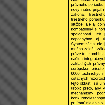
právneho poriadku,
nevyhnutné prijať 
zákona, Trestnéh
trestného poriadk
službe, ale aj co
kompatibilný s no
spoločností. Ich 
nepochybne aj ú
Systemizácia nie 
možno založiť zákl
práve to je ambícia
našich integračných
základných právnyc
európskom priestor
6000 technických 
ostatných rezortoc
tejto oblasti, sú 
urobiť preto, aby
mechanizmy podm
konkurencieschopno
prijímať nielen vo