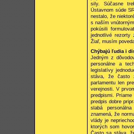
sily. Súčasne tr
Ústavnom súde SR.
nestalo, že niekto
s naším vnútorným
pokúsili formulova
jednotlivé rezorty
Žiaľ, musím poveda
Chýbajú ľudia i di
Jedným z dôvodov 
personálne a tech
legislatívy jednod
stáva, že často 
parlamentu len pre
verejnosti. V prv
predpismi. Priame
predpis dobre pripr
slabá personálna
znamená, že norma 
vlády je nepriecho
ktorých som hovori
Často sa stáva, ž