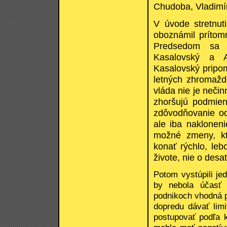
Chudoba, Vladimír
V úvode stretnut
oboznámil prítom
Predsedom sa s
Kasalovský a A
Kasalovský pripo
letných zhromažd
vláda nie je neči
zhoršujú podmie
zdôvodňovanie od
ale iba nakloneni
možné zmeny, kt
konať rýchlo, leb
živote, nie o desa
Potom vystúpili je
by nebola účasť 
podnikoch vhodná p
dopredu dávať limi
postupovať podľa 