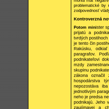
mohla mať negatív
problematické by 
zodpovednosť vlády 
Kontroverzná no
ster s
Potom mini
prijatú a podnik
tvrdých postihoch
je tento čin post
Rakúsku, odkiaľ
paragrafov. Pod
podnikateľovi do
mzdy zamestnanc
skupinu podnikate
zákona označil 
hospodárstva tý
nepozostáva iba
jednotlivým parag
neho je predsa nep
podnikajú. Jeho v
zaujímavej a ch