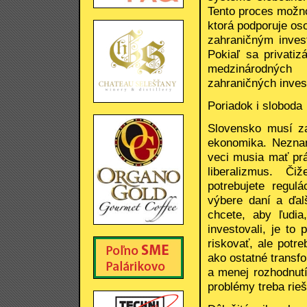
Tento proces možno 
ktorá podporuje os
zahraničným invest
Pokiaľ sa privati
medzinárodných f
zahraničných inves
Poriadok i sloboda
Slovensko musí za
ekonomika. Neznam
veci musia mať pr
liberalizmus. Čiž
potrebujete regulá
výbere daní a ďalš
chcete, aby ľudi
investovali, je to
riskovať, ale potr
ako ostatné transf
a menej rozhodnutí
problémy treba rie