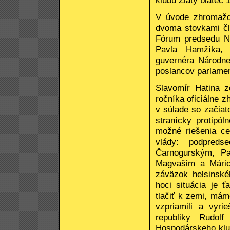
V úvode zhromažd
dvoma stovkami čle
Fórum predsedu N
Pavla Hamžíka, 
guvernéra Národne
poslancov parlamen
Slavomír Hatina z
ročníka oficiálne z
v súlade so začia
stranícky protipó
možné riešenia ce
vlády: podpred
Čarnogurským, Pa
Magvašim a Mário
záväzok helsinské
hoci situácia je
tlačiť k zemi, má
vzpriamili a vyri
republiky Rudol
Hospodárskeho klub