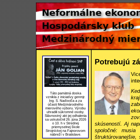
Potrebujú z
Vi
int
Keď
Táto pamätná doska
kra
vznikla z iniciatívy genmjr.
Ing. S. Naďoviča a za
zab
účasti Medzinárodného
mierového výboru. Výrobu
eko
uhradili súkromné osoby.
Slávnostný akt jej odhalenia
zov
sa uskutočnil 26. júna 2026
skúseností. Aj nap
o 10. h v Strednej
priemyselnej škole
spoločné: musia 
Strojníckej na Fajnorovom
nábreží v Bratislave.
štruktúrovanejšie