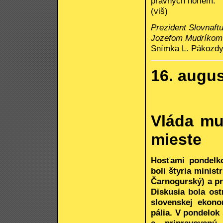
právnych noriem.
(viš)
Prezident Slovnaft
Jozefom Mudríkom 
Snímka L. Pákozd
16. augu
Vláda mu
mieste
Hosťami pondelk
boli štyria minist
Čarnogurský) a pr
Diskusia bola ost
slovenskej ekono
pália. V pondelok
a pripravovanú