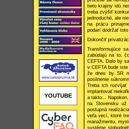
tieto krajiny idú
treba zvýšiť konku
jednoduché, ale nie
na prácu prinajme
podarí dodržať toto
Dokončiť privatizác
Transformujúce sa
zabúdajú na to, č
CEFTA. Dalo by sa 
v CEFTA bude iste 
že dnes by SR ma
www.salaspruzina.sk
posilnenie súkromn
Treba ich rozvíja
implantovať niekoľk
YOUTUBE
a takto... Napokon
na Slovensku už 
postupná realizácia
veľa vecí, ktoré t
manažmentu, mysle
systéme slobodnéh