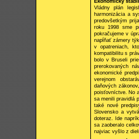
Ekonomicky stabil
Vládny plán legis
harmonizácia a sy
predovšetkým prij
roku 1998 sme pr
pokračujeme v úpr
napĺňať zámery tý
v opatreniach, k
kompatibilitu s p
bolo v Bruseli pr
prerokovaných ná
ekonomické predpi
verejnom obstar
daňových zákonov,
poisťovníctve. No 
sa menili pravidlá
také nové predpis
Slovensko a vytvá
doteraz. Ide naprí
sa zaoberalo celko
najviac vyšlo z diel