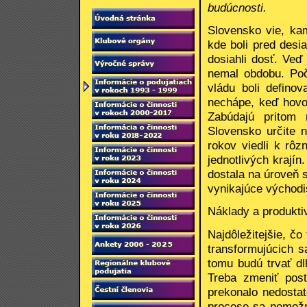
budúcnosti.
Slovensko vie, kam
kde boli pred desi
dosiahli dosť. Veď
nemal obdobu. Poča
vládu boli defino
nechápe, keď hovor
Zabúdajú pritom
Slovensko určite 
rokov viedli k rôz
jednotlivých krají
dostala na úroveň s
vynikajúce východi
Náklady a produktiv
Najdôležitejšie, čo
transformujúcich 
tomu budú trvať dl
Treba zmeniť post
prekonalo nedosta
procese sa nemožn