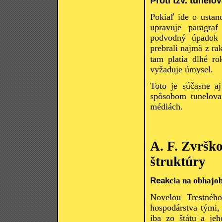
Proti tzv. tunelo
Pokiaľ ide o usta
upravuje paragra
podvodný úpadok 
prebrali najmä z r
tam platia dlhé ro
vyžaduje úmysel.
Toto je súčasne aj
spôsobom tunelova
médiách.
A. F. Zvršk
štruktúry
Reak
cia na obhajo
Novelou Trestného
hospodárstva tými,
iba zo štátu a jeh