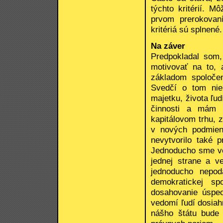
týchto kritérií. 
prvom prerokovaní
kritériá sú splnené.
Na záver
Predpokladal som,
motivovať na to, 
základom spoloče
Svedčí o tom niel
majetku, života ľu
činnosti a mám 
kapitálovom trhu,
v nových podmien
nevytvorilo také 
Jednoducho sme vo
jednej strane a ve
jednoducho nepod
demokratickej s
dosahovanie úspe
vedomí ľudí dosiah
nášho štátu bude