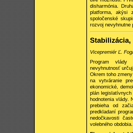
disharmónia. Druh
platforma, akýsi
spoločenské skupin
rozvoj nevyhnutne 
Stabilizácia
Vicepremiér Ľ. Fo
Program vlády p
nevyhnutnosť urču
Okrem toho zmeny v
na vytváranie pr
ekonomické, demokr
plán legislatívnych
hodnotenia vlády. 
prebieha od zači
predkladaní progra
nedočkavosti čas
volebného obdobia.