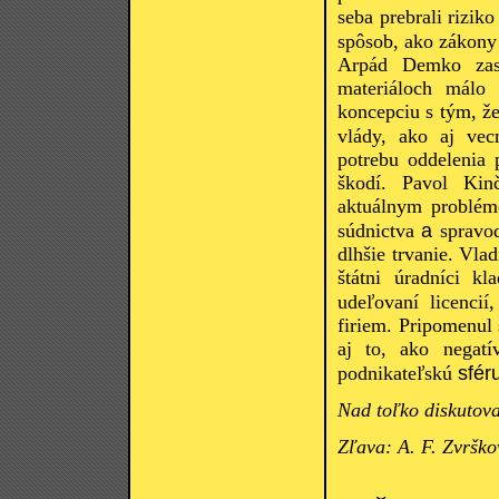
seba prebrali riziko
spôsob, ako zákony 
Arpád Demko zasa
materiáloch málo 
koncepciu s tým, že
vlády, ako aj vec
potrebu oddelenia
škodí. Pavol Kin
aktuálnym problém
a
súdnictva
spravod
dlhšie trvanie. Vla
štátni úradníci k
udeľovaní licencií
firiem. Pripomenul 
aj to, ako negatí
sfér
podnikateľskú
Nad toľko diskutov
Zľava: A. F. Zvrško