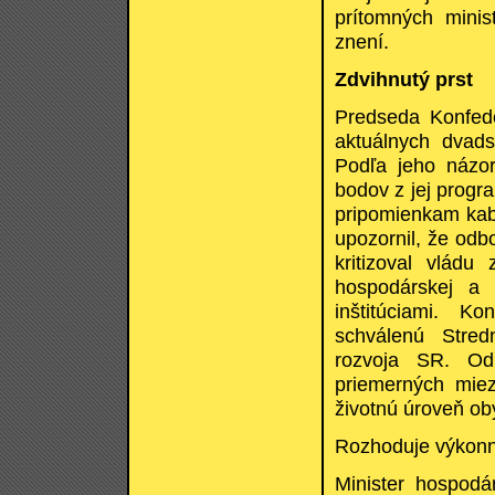
prítomných minis
znení.
Zdvihnutý prst
Predseda Konfede
aktuálnych dvads
Podľa jeho názor
bodov z jej progr
pripomienkam kabi
upozornil, že odb
kritizoval vládu
hospodárskej a 
inštitúciami. K
schválenú Stred
rozvoja SR. Od
priemerných miez
životnú úroveň ob
Rozhoduje výkon
Minister hospodár