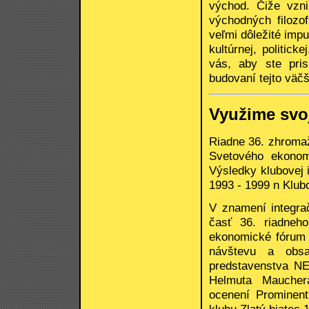
východ. Čiže vzni
východných filozo
veľmi dôležité imp
kultúrnej, politic
vás, aby ste pris
budovaní tejto väčš
Využime svoj
Riadne 36. zhroma
Svetového ekonom
Výsledky klubovej 
1993 - 1999 n Klub
V znamení integra
časť 36. riadneh
ekonomické fórum 
návštevu a obsa
predstavenstva N
Helmuta Maucher
ocenení Prominen
klubu Zlatý biatec 