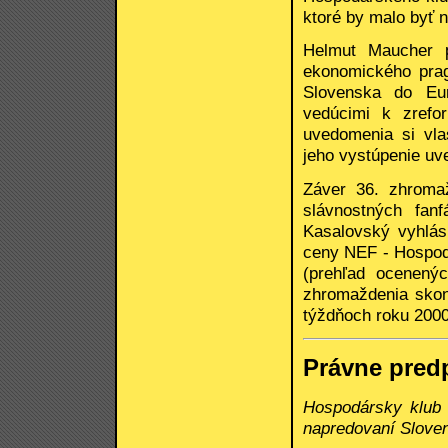
ktoré by malo byť 
Helmut Maucher p
ekonomického pragm
Slovenska do Eur
vedúcimi k zrefo
uvedomenia si vla
jeho vystúpenie uv
Záver 36. zhroma
slávnostných fan
Kasalovský vyhlás
ceny NEF - Hospodá
(prehľad ocenenýc
zhromaždenia skon
týždňoch roku 2000
Právne pred
Hospodársky klub
napredovaní Sloven