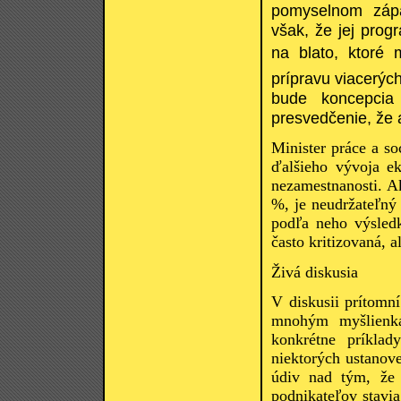
pomyselnom zápa
však, že jej prog
na blato, ktoré
prípravu viacerý
bude koncepcia 
presvedčenie, že 
Minister práce a so
ďalšieho vývoja e
nezamestnanosti. A
%, je neudržateľný
podľa neho výsled
často kritizovaná, 
Živá diskusia
V diskusii prítomn
mnohým myšlienka
konkrétne príklad
niektorých ustanov
údiv nad tým, že 
podnikateľov stavia