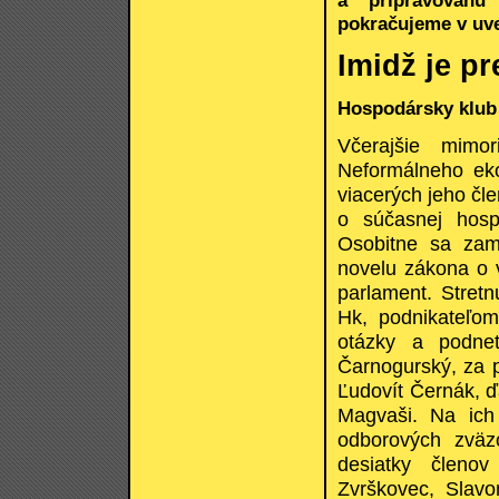
pokračujeme v uve
Imidž je pr
Hospodársky klub
Včerajšie mimo
Neformálneho eko
viacerých jeho čl
o súčasnej hosp
Osobitne sa zam
novelu zákona o v
parlament. Stretn
Hk, podnikateľom
otázky a podnety
Čarnogurský, za p
Ľudovít Černák, ď
Magvaši. Na ich 
odborových zväzo
desiatky členov
Zvrškovec, Slavo