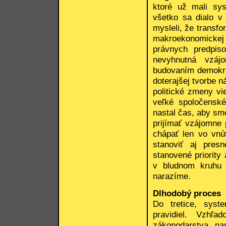
ktoré už mali sy
všetko sa dialo v 
mysleli, že transf
makroekonomickej
právnych predpis
nevyhnutná vzáj
budovaním demokrat
doterajšej tvorbe 
politické zmeny vi
veľké spoločensk
nastal čas, aby sme
prijímať vzájomne
chápať len vo vnút
stanoviť aj pres
stanovené priority
v bludnom kruhu 
narazíme.
Dlhodobý proces
Do tretice, syst
pravidiel. Vzh
zákonodarstva, na