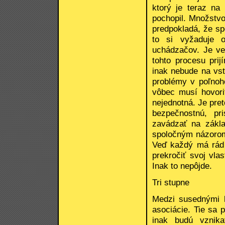
ktorý je teraz na
pochopil. Množstvo
predpokladá, že sp
to si vyžaduje 
uchádzačov. Je ve
tohto procesu pri
inak nebude na vst
problémy v poľnoh
vôbec musí hovor
nejednotná. Je pre
bezpečnostnú, pri
zavádzať na zákl
spoločným názorom.
Veď každý má rád 
prekročiť svoj vla
Inak to nepôjde.
Tri stupne
Medzi susednými k
asociácie. Tie sa 
inak budú vznika