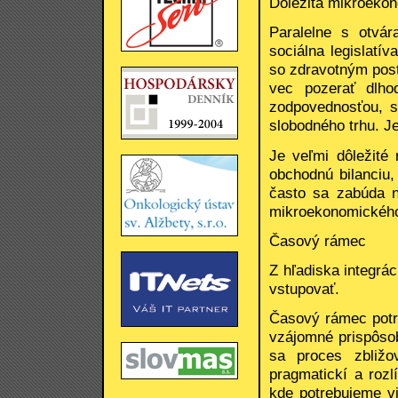
Dôležitá mikroeko
Paralelne s otvár
sociálna legislatí
so zdravotným post
vec pozerať dlho
zodpovednosťou, s
slobodného trhu. Je
Je veľmi dôležité
obchodnú bilanciu,
často sa zabúda n
mikroekonomického 
Časový rámec
Z hľadiska integrá
vstupovať.
Časový rámec potre
vzájomné prispôsob
sa proces zbližo
pragmatickí a rozl
kde potrebujeme v