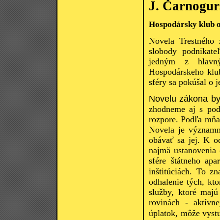
J. Čarnogur
Hospodársky klub o
Novela Trestného 
slobody podnikate
jedným z hlavný
Hospodárskeho klub
sféry sa pokúšal o 
Novelu zákona b
zhodneme aj s podn
rozpore. Podľa mňa 
Novela je významný
obávať sa jej. K o
najmä ustanovenia
sfére štátneho apa
inštitúciách. To z
odhalenie tých, kto
služby, ktoré maj
rovinách - aktívn
úplatok, môže
vyst