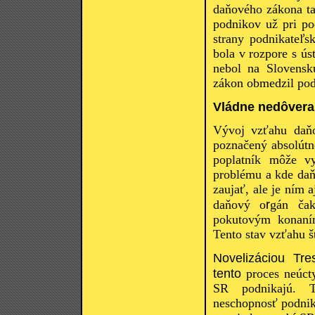
daňového zákona t
podnikov už pri po
strany podnikateľs
bola v rozpore s ú
nebol na Slovensku
zákon obmedzil pod
Vládne nedôvera
Vývoj vzťahu daňo
poznačený absolútn
poplatník môže v
problému a kde daň
zaujať, ale je ním 
r
daňový o
gán čak
pokutovým konaním 
Tento stav vzťahu š
Novelizáciou Tr
tento
proces neúct
SR podnikajú. T
neschopnosť podnik