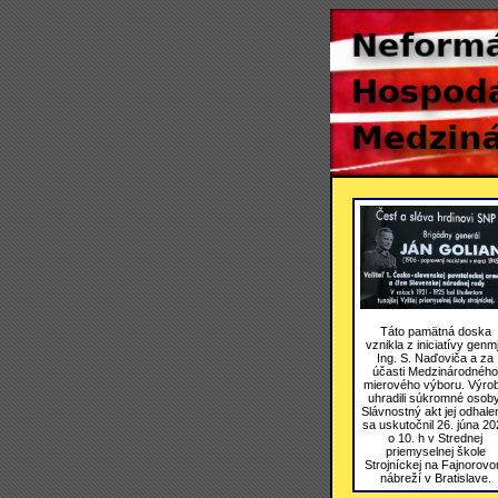
Táto pamätná doska
vznikla z iniciatívy genmj
Ing. S. Naďoviča a za
účasti Medzinárodného
mierového výboru. Výro
uhradili súkromné osoby
Slávnostný akt jej odhale
sa uskutočnil 26. júna 20
o 10. h v Strednej
priemyselnej škole
Strojníckej na Fajnorov
nábreží v Bratislave.