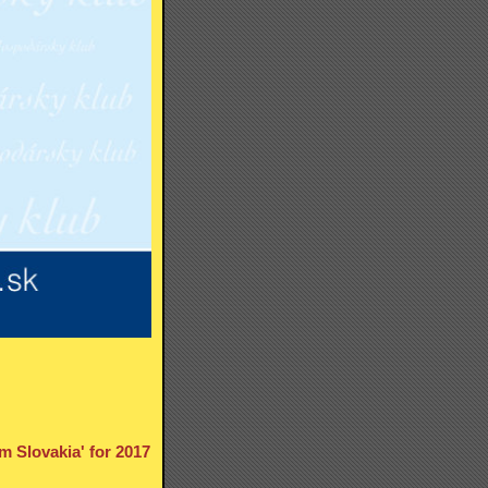
m Slovakia' for 2017