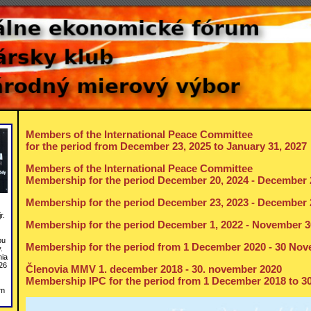
Members of the International Peace Committee
for the period from December 23, 2025 to January 31, 2027
Members of the International Peace Committee
Membership for the period December 20, 2024 - December 
Membership for the period December 23, 2023 - December 
r.
Membership for the period December 1, 2022 - November 3
bu
Membership for the period from 1 December 2020 - 30 No
.
nia
26
Členovia MMV 1. december 2018 - 30. november 2020
Membership IPC for the period from 1 December 2018 to 
om