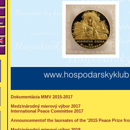
Dokumentácia MMV 2015-2017
Medzinárodný mierový výbor 2017
International Peace Committee 2017
Announcementof the laureates of the '2015 Peace Prize fro
Medzinárodný mierový výbor 2018