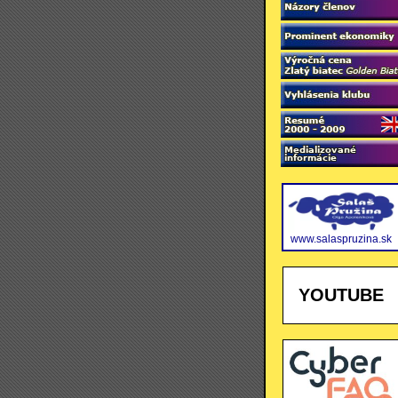
www.salaspruzina.sk
YOUTUBE