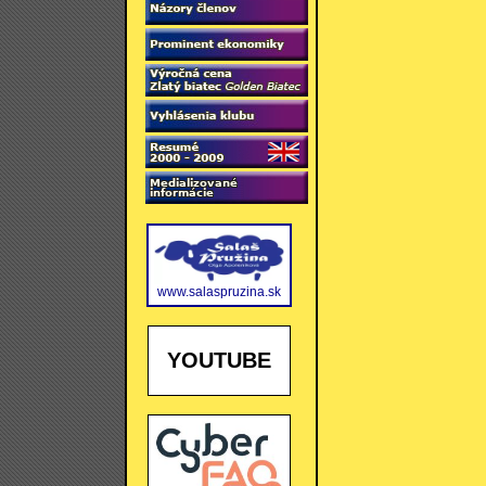
www.salaspruzina.sk
YOUTUBE