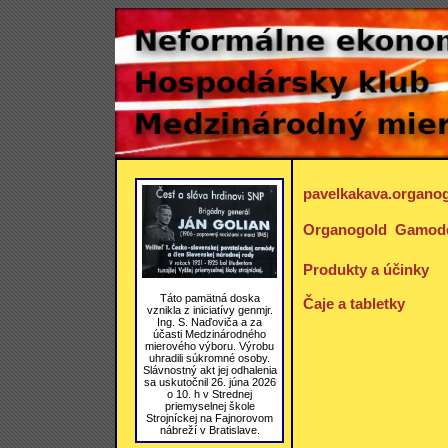
pavelkakava.organo
Organogold  Gamo
Produkty a účinky
Táto pamätná doska
Čaje a tabletky
vznikla z iniciatívy genmjr.
Ing. S. Naďoviča a za
účasti Medzinárodného
mierového výboru. Výrobu
uhradili súkromné osoby.
Slávnostný akt jej odhalenia
sa uskutočnil 26. júna 2026
o 10. h v Strednej
priemyselnej škole
Strojníckej na Fajnorovom
nábreží v Bratislave.