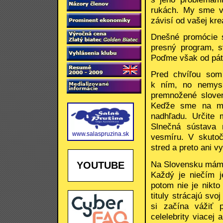
rukách. My sme vá
závisí od vašej kre
Dnešné promócie s
presný program, s
Poďme však od páto
Pred chvíľou som
k ním, no nemysl
premnožené sloven
Keďže sme na ma
nadhľadu. Určite
Slnečná sústava 
www.salaspruzina.sk
vesmíru. V skutoč
stred a preto ani 
Na Slovensku máme
YOUTUBE
Každý je niečím j
potom nie je nikto
tituly strácajú sv
si začína vážiť p
celelebrity viacej