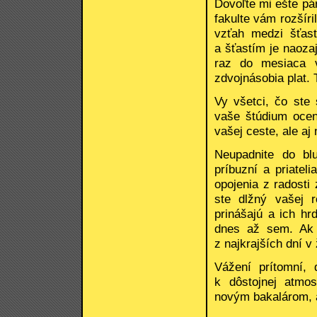
Dovoľte mi ešte pá
fakulte vám rozšíril
vzťah medzi šťast
a šťastím je naozaj
raz do mesiaca 
zdvojnásobia plat.
Vy všetci, čo ste 
vaše štúdium ocen
vašej ceste, ale aj 
Neupadnite do blu
príbuzní a priatel
opojenia z radosti
ste dlžný vašej r
prinášajú a ich h
dnes až sem. Ak s
z najkrajších dní v 
Vážení prítomní, 
k dôstojnej atmos
novým bakalárom, a