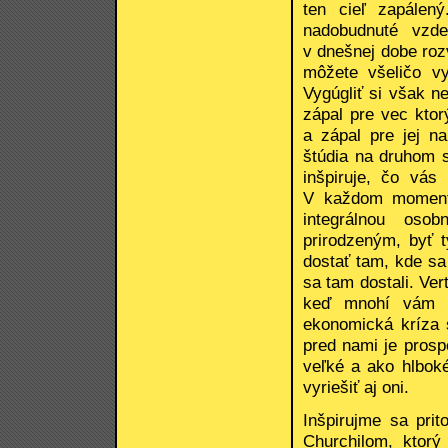
ten cieľ zapálen
nadobudnuté vzde
v dnešnej dobe roz
môžete všeličo vy
Vygúgliť si však n
zápal pre vec ktor
a zápal pre jej n
štúdia na druhom s
inšpiruje, čo vás 
V každom momente
integrálnou oso
prirodzeným, byť 
dostať tam, kde sa
sa tam dostali. Ver
keď mnohí vám b
ekonomická kríza s
pred nami je prosp
veľké a ako hlbok
vyriešiť aj oni.
Inšpirujme sa prit
Churchilom, ktorý