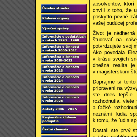
absolventov, ktorí
chvíli z toho, že 
poskytlo pevné zák
vašej budúcej prof
Život je nádherná
študovať na našej
potvrdzujete svoj
Ako povedala Elea
v krásu svojich sn
dnešná realita je
v magisterskom štú
Doprajme si tento
pripravení na výzv
ste dnes lepšie 
rozhodnutia, viete
a ťažké rozhodnut
neznámi ľudia sp
k tomu, že ľudia s
Dostali ste prvý 
s jeho problémami