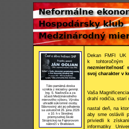
Dekan FMFI UK a
k tohtoročným
nezmieriteľnosť
svoj charakter v k
Táto pamätná doska
vznikla z iniciatívy genmjr.
Vaša Magnificencia,
Ing. S. Naďoviča a za
účasti Medzinárodného
drahí rodičia, starí
mierového výboru. Výrobu
uhradili súkromné osoby.
Slávnostný akt jej odhalenia
nastal deň, na ktor
sa uskutočnil 26. júna 2026
aby sme oslávili 
o 10. h v Strednej
priemyselnej škole
priviedli k získa
Strojníckej na Fajnorovom
nábreží v Bratislave.
informatiky Univ