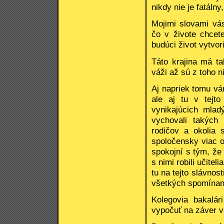
nikdy nie je fatálny
Mojimi slovami vás
čo v živote chcete
budúci život vytvor
Táto krajina má ta
váži až sú z toho n
Aj napriek tomu vá
ale aj tu v tejto
vynikajúcich mlad
vychovali takých
rodičov a okolia 
spoločensky viac o
spokojní s tým, že
s nimi robili učitel
tu na tejto slávnost
všetkých spomínaný
Kolegovia bakalá
vypočuť na záver v