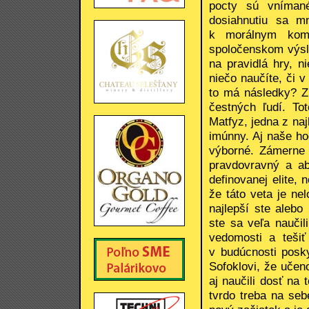
pocty sú vníman
dosiahnutiu sa m
k morálnym komp
spoločenskom výsln
na pravidlá hry, n
niečo naučíte, či v
to má následky? Zn
čestných ľudí. T
Matfyz, jedna z naj
imúnny. Aj naše ho
výborné. Zámerne 
pravdovravný a ab
definovanej elite, 
že táto veta je ne
najlepší ste alebo
ste sa veľa naučil
vedomosti a teši
v budúcnosti posk
Sofoklovi, že učen
aj naučili dosť na
tvrdo treba na seb