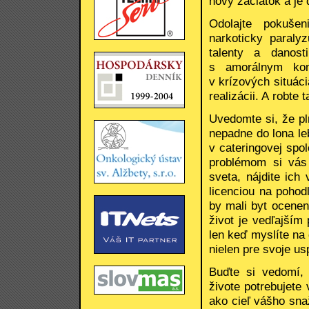
nový začiatok a je
Odolajte pokušen
narkoticky paraly
talenty a danost
s amorálnym kon
v krízových situáci
realizácii. A robte
Uvedomte si, že pl
nepadne do lona le
v cateringovej spo
problémom si vás 
sveta, nájdite ich
licenciou na pohod
by mali byt ocenen
život je vedľajším
len keď myslíte na 
nielen pre svoje us
Buďte si vedomí,
živote potrebujete 
ako cieľ vášho sna