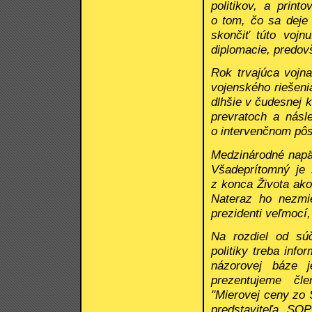
politikov, a prin
o tom, čo sa deje 
skončiť túto vojn
diplomacie, predov
Rok trvajúca vojna
vojenského riešeni
dlhšie v čudesnej 
prevratoch a násl
o intervenčnom pôs
Medzinárodné napät
Všadeprítomný je 
z konca Života ako
Nateraz ho nezmie
prezidenti veľmocí
Na rozdiel od sú
politiky treba inf
názorovej báze 
prezentujeme čl
"Mierovej ceny zo 
predstaviteľa SO