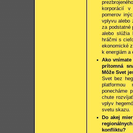
prezbrojen
korporácií v
pomerov iných
vplyvu alebo 
za podstatné 
alebo slúžia
hráčmi s cieľ
ekonomické zá
k energiám a 
Ako vnímate 
prítomná sn
Môže Svet je
Svet bez he
platformou
ponecháme pr
chute rozvíjať
vplyv hegemón
svetu skazu.
Do akej mier
regionálnych
konfliktu?