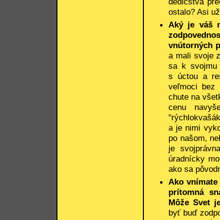
dedičstva pre
ostalo? Asi už
Aký je váš 
zodpovednost
vnútorných 
a mali svoje 
sa k svojmu 
s úctou a re
veľmoci bez p
chute na všet
cenu navyše
"rýchlokvašák
a je nimi vyk
po našom, neb
je svojprávn
úradnícky mol
ako sa pôvodn
Ako vnímate 
prítomná sn
Môže Svet j
byť buď zodp