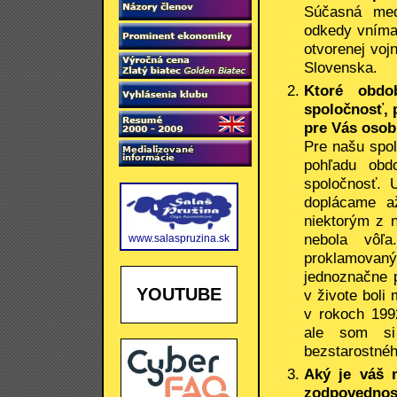
Súčasná med
odkedy vníma
otvorenej vo
Slovenska.
Ktoré obdo
spoločnosť, 
pre Vás osob
Pre našu spol
pohľadu obdo
spoločnosť. 
doplácame a
niektorým z 
nebola vôľ
www.salaspruzina.sk
proklamovaný
jednoznačne 
YOUTUBE
v živote bol
v rokoch 199
ale som si
bezstarostnéh
Aký je váš 
zodpovednost