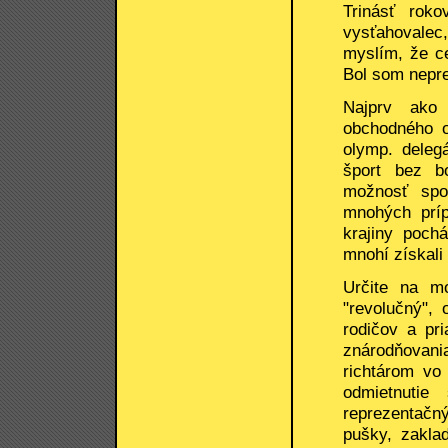
Trinásť rok
vysťahovalec
myslím, že ce
Bol som nepre
Najprv ako 
obchodného o
olymp. deleg
šport bez b
možnosť spo
mnohých príp
krajiny poch
mnohí získali 
Určite na m
"revolučný", 
rodičov a pr
znárodňovani
richtárom vo
odmietnutie
reprezentačn
pušky, zakla