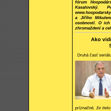
fórum Hospodárs
Kasalovský. P
www.hospodarskyk
a Jiřího Mikule
osobností. O ich
zhromaždení a cel
Ako vid
Druhá časť seriá
príznačné, že tiet