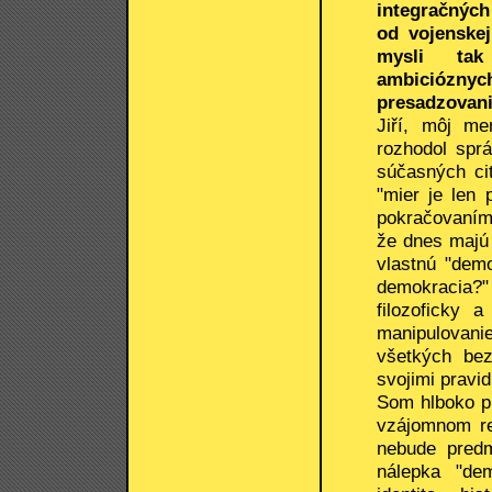
integračných
od vojenskej
mysli tak č
ambicióznyc
presadzovan
Jiří, môj m
rozhodol sprá
súčasných cit
"mier je len 
pokračovaním 
že dnes majú 
vlastnú "demo
demokracia?
filozoficky 
manipulovani
všetkých be
svojimi pravi
Som hlboko p
vzájomnom reš
nebude pred
nálepka "de