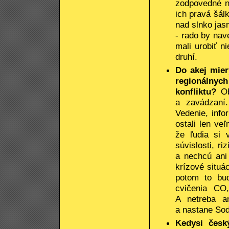
zodpovedné n
ich pravá šálk
nad slnko jas
- rado by nav
mali urobiť n
druhí.
Do akej mier
regionálnych
konfliktu?
Ob
a zavádzaní.
Vedenie, inf
ostali len ve
že ľudia si 
súvislosti, r
a nechcú ani
krízové situác
potom to bud
cvičenia CO,
A netreba an
a nastane Sod
Kedysi česk