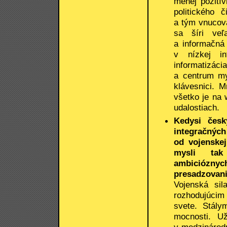
menej pozití
politického 
a tým vnucova
sa šíri veľ
a informačná 
v nízkej i
informatizáci
a centrum my
klávesnici. M
všetko je na 
udalostiach.
Kedysi česk
integračných
od vojenskej
mysli tak č
ambicióznyc
presadzovani
Vojenská sil
rozhodujúcim
svete. Stály
mocnosti. U
v medzinárod