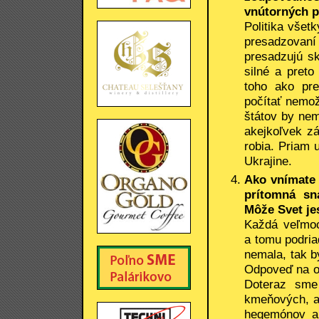
vnútorných p
Politika všet
presadzovan
presadzujú sk
silné a pret
toho ako pr
počítať nemož
štátov by nem
akejkoľvek z
robia. Priam 
Ukrajine.
Ako vnímate 
prítomná sn
Môže Svet je
Každá veľmoc
a tomu podria
nemala, tak b
Odpoveď na o
Doteraz sme
kmeňových, al
hegemónov a 