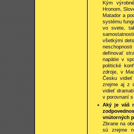
Kým výrobné
Hronom, Slove
Matador a po
systému fung
vo svete, ta
samostatnosti
všetkými det
neschopnosti
definovať st
napätie v sp
politické ko
zdroje, v Ma
Česku vidieť
zrejme aj z 
vidieť dramat
v porovnaní s
Aký je váš 
zodpovednost
vnútorných p
Zbrane na obr
sú zrejme n