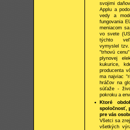
svojimi daňo
Applu a podo
vedy a mode
fungovania E
meniacom sa 
vo svete (US
týchto v
vymyslel tzv.
"trhovú cenu"
plynovej ele
kukurice, k
producenta v
ma najviac "r
hráčov na gl
súťaže - živ
pokroku a env
Ktoré obdo
spoločnosť, 
pre vás osob
Všetci sa zr
všetkých výr