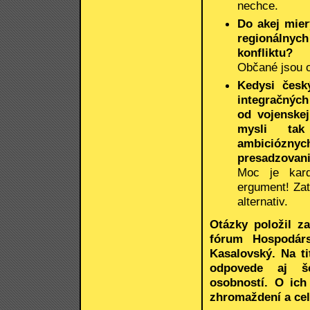
nechce.
Do akej mier
regionálnych
konfliktu?
Občané jsou o
Kedysi česk
integračných
od vojenskej
mysli tak č
ambicióznyc
presadzovani
Moc je kardi
ergument! Za
alternativ.
Otázky položil z
fórum Hospodárs
Kasalovský. Na t
odpovede aj šé
osobností. O ich
zhromaždení a cel