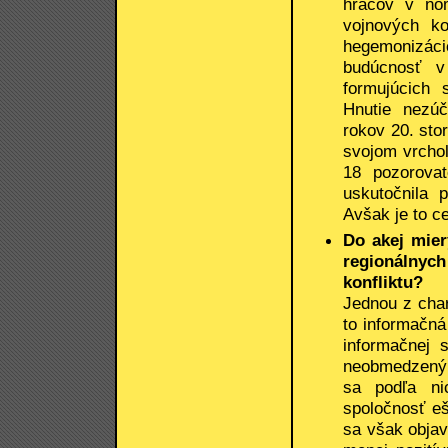
hráčov v ňom
vojnových kon
hegemonizácie
budúcnosť v
formujúcich 
Hnutie nezúč
rokov 20. sto
svojom vrchol
18 pozorova
uskutočnila 
Avšak je to c
Do akej mier
regionálnych
konfliktu?
Jednou z char
to informačná
informačnej 
neobmedzený p
sa podľa nic
spoločnosť eš
sa však objavu