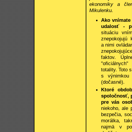
ekonomiky a člen
Mikulenku.
Ako vnímate
udalosť - p
situáciu vn
znepokojujú 
a nimi ovláda
znepokojujúce
faktov. Úpl
"oficiálnych
totality. Toto
s výnimkou 
(dočasné).
Ktoré obdob
spoločnosť, 
pre vás oso
niekoho, ale
bezpečia, soci
morálka, tak
najmä v potr