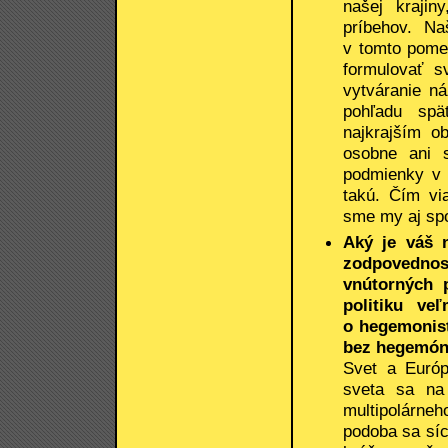
našej krajin
príbehov. Na
v tomto pome
formulovať s
vytváranie n
pohľadu spä
najkrajším o
osobne ani 
podmienky v k
takú. Čím vi
sme my aj spo
Aký je váš 
zodpovednost
vnútorných 
politiku ve
o hegemonist
bez hegemón
Svet a Európ
sveta sa na
multipolárneh
podoba sa síc