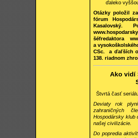
ďaleko vyššo
Otázky položil z
fórum Hospodárs
Kasalovský. P
www.hospodarskyk
šéfredaktora ww
a vysokoškolského
CSc. a ďaľších o
138. riadnom zhro
Ako vidí
Štvrtá časť seriá
Deviaty rok plyn
zahraničných čl
Hospodársky klub d
našej civilizácie.
Do popredia aktiví