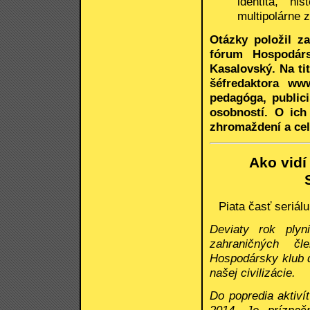
identita, h
multipolárne 
Otázky položil z
fórum Hospodárs
Kasalovský. Na ti
šéfredaktora ww
pedagóga, public
osobností. O ich
zhromaždení a cel
Ako vidí
Piata časť seriá
Deviaty rok plyn
zahraničných čl
Hospodársky klub d
našej civilizácie.
Do popredia aktiví