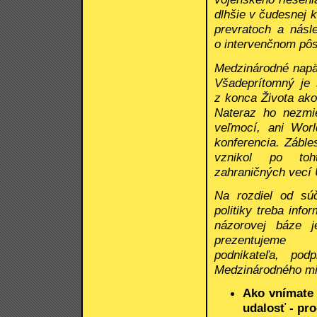
dlhšie v čudesnej 
prevratoch a násl
o intervenčnom pôs
Medzinárodné napät
Všadeprítomný je 
z konca Života ako
Nateraz ho nezmie
veľmocí, ani Wor
konferencia. Záble
vznikol po toht
zahraničných vecí
Na rozdiel od sú
politiky treba inf
názorovej báze j
prezentujeme 
podnikateľa, po
Medzinárodného m
Ako vnímate
udalosť - pr