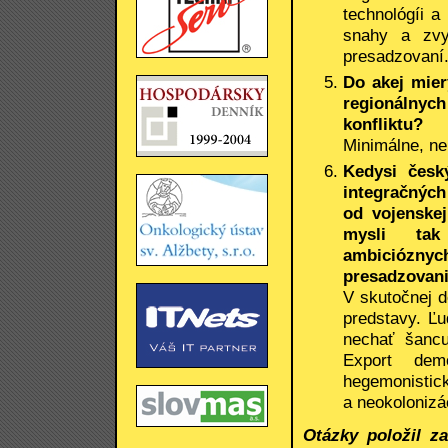
technológíi a
snahy a zvy
presadzovaní
Do akej mier
regionálnych
konfliktu?
Minimálne, ne
Kedysi česk
integračných
od vojenskej
mysli tak č
ambicióznyc
presadzovani
V skutočnej d
predstavy. Ľu
nechať šancu
Export dem
hegemonisti
a neokolonizá
Otázky položil z