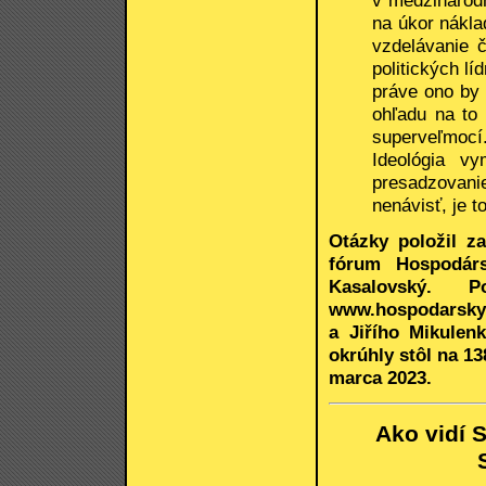
na úkor nákla
vzdelávanie 
politických lí
práve ono by 
ohľadu na to 
superveľmocí.
Ideológia v
presadzovani
nenávisť, je t
Otázky položil z
fórum Hospodárs
Kasalovský. P
www.hospodarskyk
a Jiřího Mikulen
okrúhly stôl na 1
marca 2023.
Ako vidí 