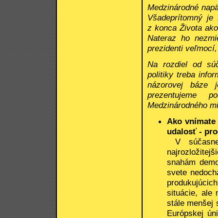
Medzinárodné napät
Všadeprítomný je 
z konca Života ako
Nateraz ho nezmie
prezidenti veľmocí
Na rozdiel od sú
politiky treba inf
názorovej báze j
prezentujeme po
Medzinárodného m
Ako vnímate
udalosť - pr
V súčasnej 
najrozložitejš
snahám demok
svete nedoch
produkujúcic
situácie, ale
stále menšej 
Európskej ún