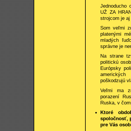
Jednoducho
UŽ ZA HRAN
strojcom je aj
Som veľmi zn
platenými m
mladých ľuďo
správne je ne
Na strane tz
politickú os
Európsky pol
amerických 
poškodzujú vl
Veľmi ma zn
porazení Ru
Ruska, v čom 
Ktoré obdo
spoločnosť, 
pre Vás osob