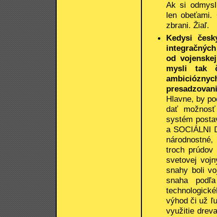
Ak si odmysl
len obeťami. 
zbrani. Žiaľ.
Kedysi česk
integračných
od vojenskej
mysli tak č
ambicióznyc
presadzovani
Hlavne, by po
dať možnosť
systém posta
a SOCIÁLNI D
národnostné,
troch prúdov
svetovej vojn
snahy boli vo
snaha podľ
technologické
výhod či už ľ
využitie drev