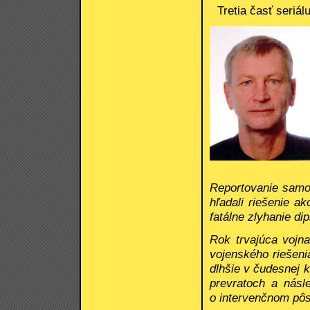
Tretia časť seriá
Reportovanie samot
hľadali riešenie a
fatálne zlyhanie di
Rok trvajúca vojna
vojenského riešeni
dlhšie v čudesnej 
prevratoch a násl
o intervenčnom pôs