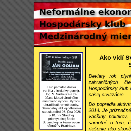
Ako vidí S
Deviaty rok plyn
zahraničných čl
Hospodársky klub d
Táto pamätná doska
vznikla z iniciatívy genmjr.
našej civilizácie.
Ing. S. Naďoviča a za
účasti Medzinárodného
mierového výboru. Výrobu
Do popredia aktiví
uhradili súkromné osoby.
Slávnostný akt jej odhalenia
2014. Je príznačné
sa uskutočnil 26. júna 2026
o 10. h v Strednej
väčšiny politikov
priemyselnej škole
samotné o tom, čo
Strojníckej na Fajnorovom
nábreží v Bratislave.
riešenie ako skonč