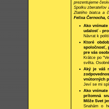
prezentujeme česk
Spolku zberateľov a
Zlatého biatca a
Felixa Černocha, 
Ako vnímate
udalosť - pr
Návrat k polit
Ktoré obdob
spoločnosť, 
pre vás osob
Krátce po "Ve
světa. Osobně
Aký je váš 
zodpovednost
vnútorných p
Jeví se mi sp
Ako vnímate 
prítomná sn
Môže Svet je
Snahám o he