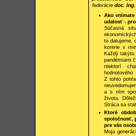
federácie
doc. Ing
Ako vnímate
udalosť - pr
Súčasná sit
ekonomických 
to datujeme, 
korene v min
Každý takýto 
pandémiami či
niektorí ch
hodnotového 
Z tohto pohľa
neuvedomuje
a s ním spo
života. Dôlež
Stráca sa sta
Ktoré obdob
spoločnosť, 
pre vás osob
Moja generáci