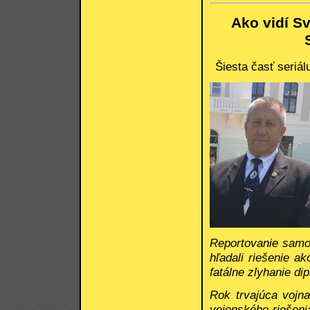
Ako vidí S
Šiesta časť seriá
Reportovanie samot
hľadali riešenie a
fatálne zlyhanie di
Rok trvajúca vojna
vojenského riešeni