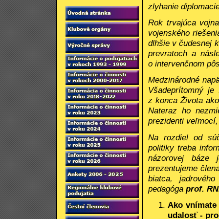
zlyhanie diplomaci
Rok trvajúca vojna
vojenského riešeni
dlhšie v čudesnej 
prevratoch a násl
o intervenčnom pôs
Medzinárodné napät
Všadeprítomný je 
z konca Života ako
Nateraz ho nezmie
prezidenti veľmocí
Na rozdiel od sú
politiky treba inf
názorovej báze 
prezentujeme člen
biatca, jadrovéh
pedagóga
prof. RN
Ako vnímate
udalosť - pr