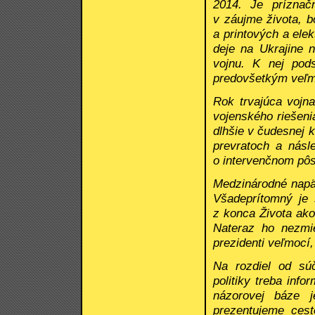
2014. Je príznač
v záujme života, b
a printových a ele
deje na Ukrajine n
vojnu. K nej pods
predovšetkým veľmo
Rok trvajúca vojna
vojenského riešeni
dlhšie v čudesnej 
prevratoch a násl
o intervenčnom pôs
Medzinárodné napät
Všadeprítomný je 
z konca Života ako
Nateraz ho nezmie
prezidenti veľmocí
Na rozdiel od sú
politiky treba inf
názorovej báze j
prezentujeme cest