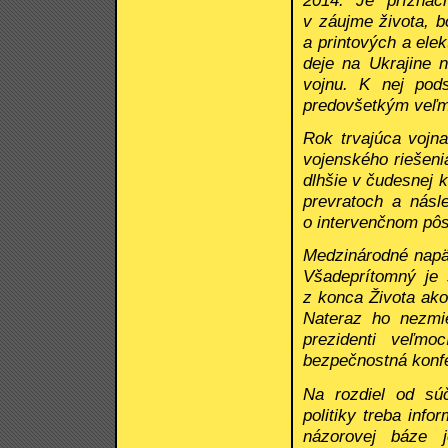
2014. Je príznač
v záujme života, b
a printových a ele
deje na Ukrajine n
vojnu. K nej pods
predovšetkým veľmo
Rok trvajúca vojna
vojenského riešeni
dlhšie v čudesnej 
prevratoch a násl
o intervenčnom pôs
Medzinárodné napät
Všadeprítomný je 
z konca Života ako
Nateraz ho nezmie
prezidenti veľm
bezpečnostná konfe
Na rozdiel od sú
politiky treba inf
názorovej báze 