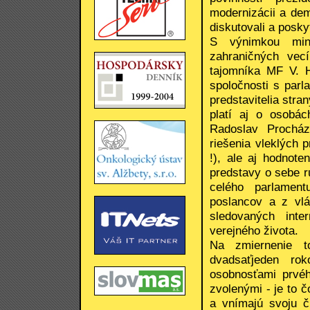
modernizácii a dem
diskutovali a posky
S výnimkou mini
zahraničných vec
tajomníka MF V. 
spoločnosti s parl
predstavitelia str
platí aj o osobá
Radoslav Procház
riešenia vleklých 
!), ale aj hodnote
predstavy o sebe r
celého parlamen
poslancov a z vlá
sledovaných inte
verejného života.
Na zmiernenie t
dvadsaťjeden ro
osobnosťami prvéh
zvolenými - je to č
a vnímajú svoju č