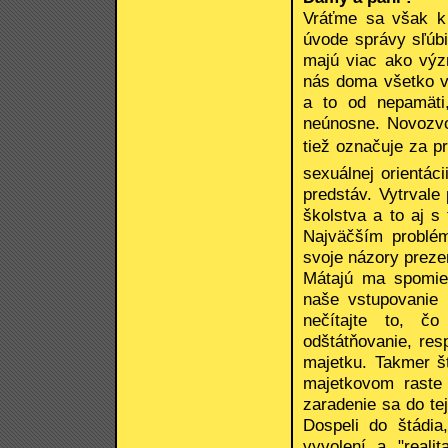
Vráťme sa však k
úvode správy sľúbi
majú viac ako výz
nás doma všetko v
a to od nepamäti
neúnosne. Novozvo
tiež označuje za pr
sexuálnej orientáci
predstáv. Vytrvale
školstva a to aj s
Najväčším problém
svoje názory preze
Mátajú ma spomien
naše vstupovanie 
nečítajte to, čo 
odštátňovanie, res
majetku. Takmer št
majetkovom raste
zaradenie sa do te
Dospeli do štádia
vyvolení a "reali