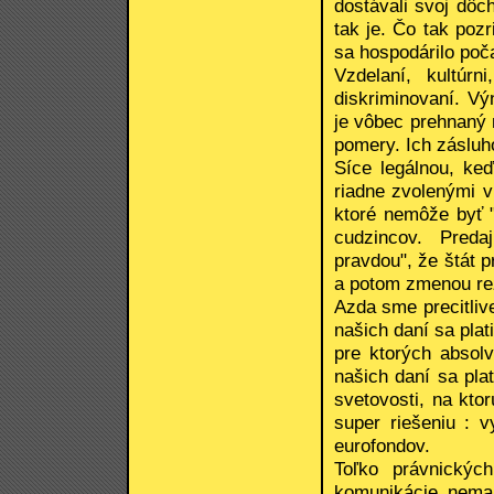
dostávali svoj dôc
tak je. Čo tak pozr
sa hospodárilo poča
Vzdelaní, kultúrn
diskriminovaní. Vý
je vôbec prehnaný 
pomery. Ich zásluho
Síce legálnou, ke
riadne zvolenými v
ktoré nemôže byť "
cudzincov. Preda
pravdou", že štát 
a potom zmenou rež
Azda sme precitliv
našich daní sa plat
pre ktorých absol
našich daní sa pla
svetovosti, na kt
super riešeniu : 
eurofondov.
Toľko právnickýc
komunikácie nema