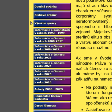
novú podnikovú kul
majú strach hlavn
charaktere súčasne
korporátny sy
nereformovateľný
spojeného s hlbo
vojnami. Majetkov
sterilnú elitu s o
a vrstvu ekonomick
rébus sa snažíme r
Ak sme v úvode s
náhodne. Práve ni
našich členov zo s
ak máme byť na S
základňu na nemeck
Na podniky n
ktorom fungu
štátom ako re
spoločenskú z
Zasieťovanie