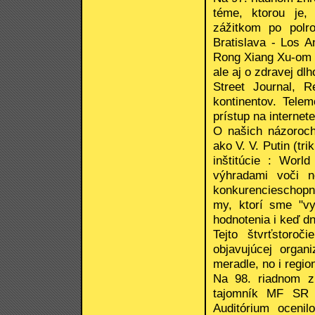
téme, ktorou je,
zážitkom po polro
Bratislava - Los 
Rong Xiang Xu-om o
ale aj o zdravej dl
Street Journal, 
kontinentov. Tele
prístup na internete
O našich názoroch 
ako V. V. Putin (tr
inštitúcie : Wor
výhradami voči n
konkurencieschopn
my, ktorí sme "vy
hodnotenia i keď d
Tejto štvrťstoro
objavujúcej organ
meradle, no i regio
Na 98. riadnom z
tajomník MF SR 
Auditórium oceni