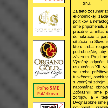
trhu.
Za tieto zosumari
ekonomickej zákl
politikov a nefakto
sme pripomenuli, 
prázdne a inflačn
demokracie a part
situácia na Sloven
ktorú treba reago
podrobnejšie, ab
záverom. Prejdime 
Výročný odpočet 
uskutočnilo XII. 
sa treba pričiňov
funkčnosť, osobitne
s vodnými zdrojmi,
napomáhať obnove 
Zdôraznili sme p
zdrojov, a v tej
Dvojnásobne sme po
povinností prezi