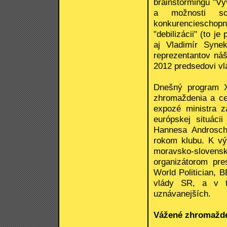
brainstormingu "Vý
a možnosti s
konkurencieschop
"debilizácii" (to j
aj Vladimír Syne
reprezentantov ná
2012 predsedovi vl
Dnešný program X
zhromaždenia a ce
expozé ministra 
európskej situáci
Hannesa Androsch
rokom klubu. K výp
moravsko-slovensk
organizátorom pre
World Politician,
vlády SR, a v t
uznávanejších.
Vážené zhromažde