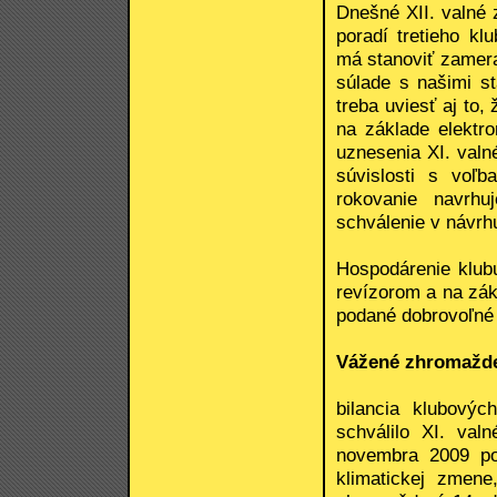
Dnešné XII. valné
poradí tretieho kl
má stanoviť zamera
súlade s našimi s
treba uviesť aj to,
na základe elektr
uznesenia XI. val
súvislosti s voľ
rokovanie navrhu
schválenie v návrh
Hospodárenie klubu
revízorom a na zák
podané dobrovoľné 
Vážené zhromažde
bilancia klubovýc
schválilo XI. val
novembra 2009 po
klimatickej zmen