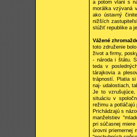
a potom vlani s n
morálka vzývaná v
ako ústavný činit
nižších zastupiteľ
slúžiť republike a 
Vážené zhromažde
toto združenie bolo
život a firmy, pos
- národa i štátu. 
teda v posledných
tárajkovia a ples
trápností. Platia 
naj- udalostiach, t
Je to vzrušujúce, 
situáciu v spoloč
režimu a potláčajú 
Prichádzajú s názo
manželstiev "mlad
pri súčasnej miere
úrovni priemernej
"pochybných spôsob