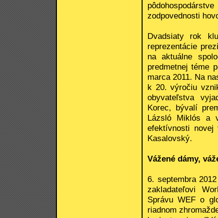
pôdohospodárstve 
zodpovednosti hovor
Dvadsiaty rok klu
reprezentácie pr
na aktuálne spol
predmetnej téme p
marca 2011. Na na
k 20. výročiu vzni
obyvateľstva vyj
Korec, bývalí pre
Lázsló Miklós a 
efektívnosti novej
Kasalovský.
Vážené dámy, váže
6. septembra 2012
zakladateľovi Wo
Správu WEF o glob
riadnom zhromažden