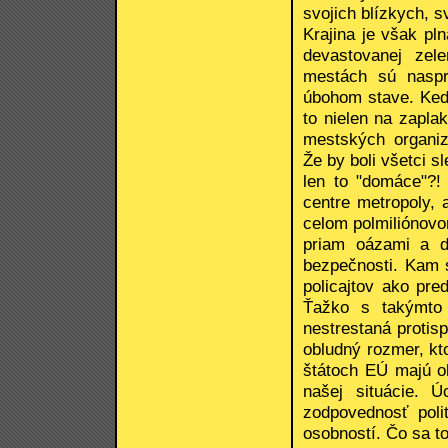
svojich blízkych, sv
Krajina je však pl
devastovanej zele
mestách sú naspr
úbohom stave. Keď 
to nielen na zapla
mestských organizá
Že by boli všetci sl
len to "domáce"?!
centre metropoly,
celom polmiliónovo
priam oázami a dá
bezpečnosti. Kam 
policajtov ako pre
Ťažko s takýmto 
nestrestaná protis
obludný rozmer, kto
štátoch EÚ majú o
našej situácie. 
zodpovednosť pol
osobností. Čo sa t