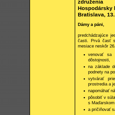
združenia
Hospodársky 
Bratislava, 1
Dámy a páni,
predchádzajúce je
časti. Prvá časť 
mesiace neskôr 26. 
venovať sa 
dôstojnosti,
na základe d
podnety na po
vytvárať pri
prostredia a j
napomáhať ná
pôsobiť v sú
s Maďarskom 
a pričiňovať 