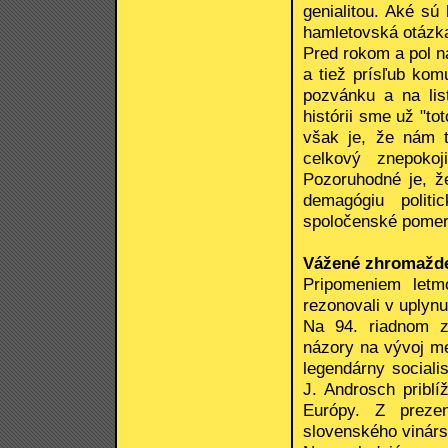
genialitou. Aké sú
hamletovská otázk
Pred rokom a pol 
a tiež prísľub kom
pozvánku a na lis
histórii sme už "to
však je, že nám 
celkový znepokoj
Pozoruhodné je, ž
demagógiu politi
spoločenské pomer
Vážené zhromažde
Pripomeniem letm
rezonovali v uplyn
Na 94. riadnom z
názory na vývoj m
legendárny socialis
J. Androsch priblí
Európy. Z prezen
slovenského vinárst