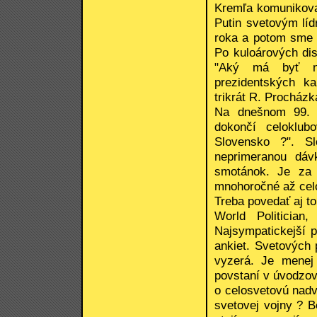
Kremľa komunikova
Putin svetovým líd
roka a potom sme s
Po kuloárových dis
"Aký má byť nov
prezidentských k
trikrát R. Procházk
Na dnešnom 99. r
dokončí celoklub
Slovensko ?". S
neprimeranou dávk
smotánok. Je za 
mnohoročné až celo
Treba povedať aj to
World Politician
Najsympatickejší 
ankiet. Svetových 
vyzerá. Je menej 
povstaní v úvodzov
o celosvetovú nadv
svetovej vojny ? B