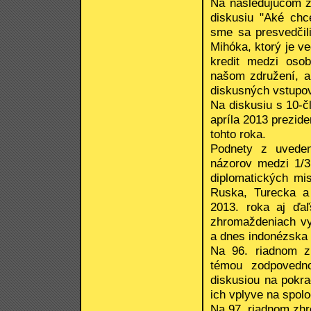
Na nasledujúcom z
diskusiu "Aké chc
sme sa presvedčil
Mihóka, ktorý je v
kredit medzi osob
našom združení, a
diskusných vstupov 
Na diskusiu s 10-č
apríla 2013 prezide
tohto roka.
Podnety z uvede
názorov medzi 1/3 
diplomatických mis
Ruska, Turecka a
2013. roka aj ďaľ
zhromaždeniach vyu
a dnes indonézska 
Na 96. riadnom z
témou zodpovedno
diskusiou na pokra
ich vplyve na spolo
Na 97. riadnom zhr