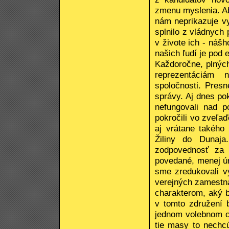
zmenu myslenia. Ab
nám neprikazuje v
splnilo z vládnych
v živote ich - náš
našich ľudí je pod 
Každoročne, plných
reprezentáciám 
spoločnosti. Pres
správy. Aj dnes po
nefungovali nad p
pokročili vo zveľa
aj vrátane takého
Žiliny do Dunaj
zodpovednosť za 
povedané, menej úr
sme zredukovali vý
verejných zamestna
charakterom, aký b
v tomto združení b
jednom volebnom ob
tie masy to nechcú