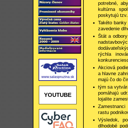
potrebné, aby
kultúrna spo
poskytujú tzv.
Takéto banky 
zavedenie dlho
Štát a odbory
nadstavbov
dodávateľský
rýchla inová
konkurenciesc
Akciová podie
a hlavne zahrň
www.salaspruzina.sk
majú čo do či
tým sa vytvára
pomáhajú udrž
YOUTUBE
lojalite zame
Zamestnanci 
rastu podnikov
Výsledok, po
dlhodobé pod