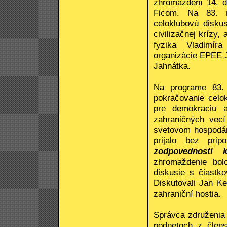
zhromaždení 14. 
Ficom. Na 83. r
celoklubovú disku
civilizačnej krízy,
fyzika Vladimíra
organizácie EPEE 
Jahnátka.
Na programe 83. 
pokračovanie celok
pre demokraciu a
zahraničných vecí
svetovom hospodárs
prijalo bez pr
zodpovednosti 
zhromaždenie bol
diskusie s čiastk
Diskutovali Jan Ke
zahraniční hostia.
Správca združenia 
podnetoch z člen