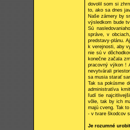
dovolil som si zhr
to, ako sa dnes ja
Naše zámery by sme
výsledkom bude tvo
Sú nasledovaniaho
správe, v obciach,
predstavy-plánu. A
k verejnosti, aby v
nie sú v dôchodkov
konečne začala zme
pracovný výkon ! A
nevytvárali priesto
sa musia starať sa
Tak sa pokúsme do
administratíva km
ľudí tie najcitliv
vôle, tak by ich ma
majú cveng. Tak t
- v tvare škodcov 
Je rozumné urobiť