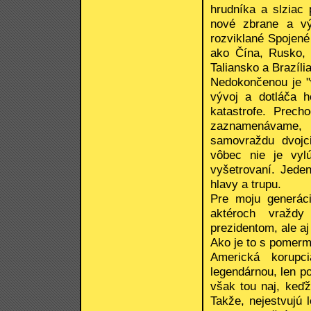
hrudníka a slziac 
nové zbrane a vý
rozviklané Spojené
ako Čína, Rusko, 
Taliansko a Brazíli
Nedokončenou je "w
vývoj a dotláča h
katastrofe. Prech
zaznamenávame, 
samovraždu dvojci
vôbec nie je vylú
vyšetrovaní. Jeden
hlavy a trupu.
Pre moju generáci
aktéroch vraždy
prezidentom, ale a
Ako je to s pomerm
Americká korupc
legendárnou, len po
však tou naj, keďž
Takže, nejestvujú 