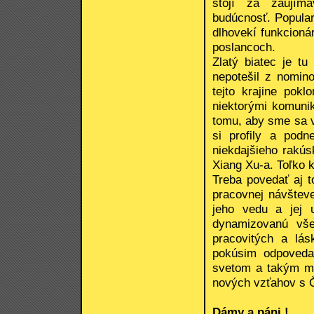
stojí za zaujím
budúcnosť. Popular
dlhovekí funkcioná
poslancoch.
Zlatý biatec je t
nepotešil z nomin
tejto krajine pok
niektorými komuni
tomu, aby sme sa 
si profily a pod
niekdajšieho rakú
Xiang Xu-a. Toľko 
Treba povedať aj 
pracovnej návšteve
jeho vedu a jej 
dynamizovanú vše
pracovitých a lá
pokúsim odpoveda
svetom a takým mi
nových vzťahov s Č
Dámy a páni !