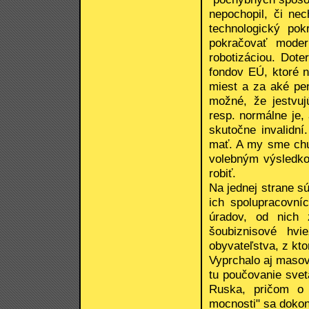
nepochopil, či nec
technologický po
pokračovať moder
robotizáciou. Dote
fondov EÚ, ktoré 
miest a za aké pen
možné, že jestvuj
resp. normálne je, 
skutočne invalidní
mať. A my sme chu
volebným výsledko
robiť.
Na jednej strane s
ich spolupracovníc
úradov, od nich z
šoubiznisové hv
obyvateľstva, z kt
Vyprchalo aj maso
tu poučovanie svet
Ruska, pričom o 
mocnosti" sa dokon