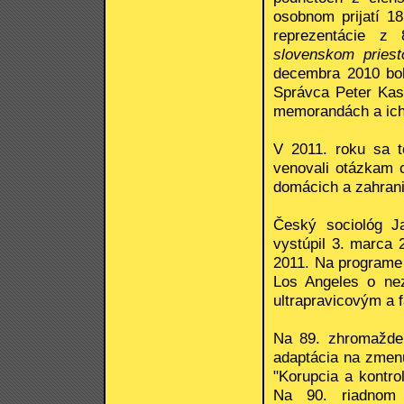
osobnom prijatí 1
reprezentácie z
slovenskom priesto
decembra 2010 bol
Správca Peter Kas
memorandách a ich 
V 2011. roku sa t
venovali otázkam 
domácich a zahrani
Český sociológ J
vystúpil 3. marca 
2011. Na programe 
Los Angeles o nez
ultrapravicovým a 
Na 89. zhromažden
adaptácia na zmenu
"Korupcia a kontr
Na 90. riadnom 