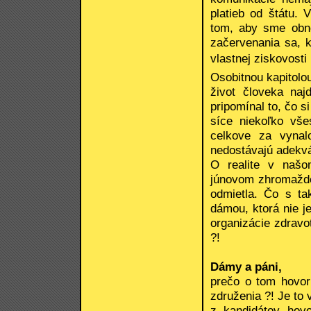
platieb od štátu. 
tom, aby sme obno
začervenania sa, k
vlastnej ziskovosti 
Osobitnou kapitolou
život človeka najd
pripomínal to, čo s
síce niekoľko vše
celkove za vynal
nedostávajú adekvát
O realite v našo
júnovom zhromažden
odmietla. Čo s ta
dámou, ktorá nie j
organizácie zdrav
?!
Dámy a páni,
prečo o tom hovor
združenia ?! Je to 
z kandidátov hovo