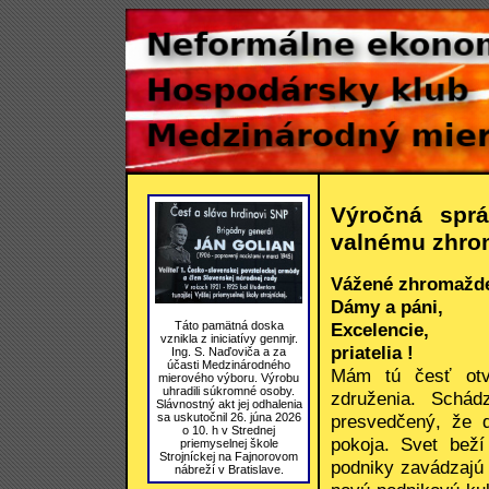
Výročná sprá
valnému zhro
Vážené zhromažde
Dámy a páni,
Excelencie,
Táto pamätná doska
vznikla z iniciatívy genmjr.
priatelia !
Ing. S. Naďoviča a za
účasti Medzinárodného
Mám tú česť otvo
mierového výboru. Výrobu
uhradili súkromné osoby.
združenia. Schá
Slávnostný akt jej odhalenia
presvedčený, že 
sa uskutočnil 26. júna 2026
o 10. h v Strednej
pokoja. Svet bež
priemyselnej škole
Strojníckej na Fajnorovom
podniky zavádzajú 
nábreží v Bratislave.