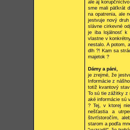
ale aj korupčníctv
sme mali päťkrát d
na opatrenia, ale
jestvuje nový druh
slávne cirkevné od
je iba lojálnosť 
vlastne v konkrétn
nestalo. A potom, 
dlh ?! Kam sa strá
majetok ?
Dámy a páni,
je zrejmé, že jestv
Informácie z nášho 
totiž kvantový stav
To sú tie zážitky 
aké informácie sú v
? Tej, v ktorej n
nešťastia a utrp
štvrťstoročím, al
starom a podľa mn
"vyzradil", že trebá