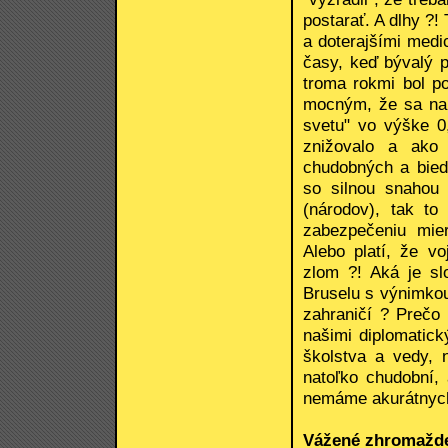
postarať. A dlhy ?!
a doterajšími medi
časy, keď bývalý 
troma rokmi bol p
mocným, že sa na 
svetu" vo výške 0
znižovalo a ako 
chudobných a bied
so silnou snahou 
(národov), tak to
zabezpečeniu mier
Alebo platí, že v
zlom ?! Aká je sl
Bruselu s výnimko
zahraničí ? Prečo
našimi diplomatick
školstva a vedy, 
natoľko chudobní, 
nemáme akurátnych 
Vážené zhromažde