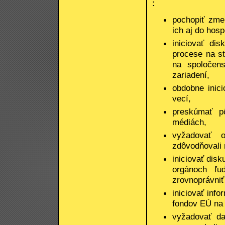
:
pochopiť zme
ich aj do hos
iniciovať di
procese na s
na spoločen
zariadení,
obdobne inici
vecí,
preskúmať p
médiách,
vyžadovať 
zdôvodňovali 
iniciovať dis
orgánoch ľu
zrovnoprávniť
iniciovať info
fondov EÚ na 
vyžadovať da