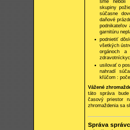
sme neboli 
skupiny poži
súčasne dov
daňové prázdn
podnikateľov 
garnitúru nepl
podnietiť dô
všetkých ústr
orgánoch a 
zdravotníckyc
usilovať o po
nahradí súč
kľúčom : poče
Vážené zhromažde
táto správa bude
časový priestor n
zhromaždenia sa sk
Správa správc