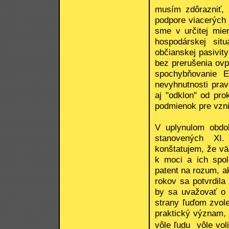
musím zdôrazniť, 
podpore viacerých 
sme v určitej mier
hospodárskej situ
občianskej pasivit
bez prerušenia ov
spochybňovanie E
nevyhnutnosti prav
aj "odklon" od pro
podmienok pre vzni
V uplynulom obdo
stanovených XI
konštatujem, že väč
k moci a ich spol
patent na rozum, a
rokov sa potvrdila
by sa uvažovať o 
strany ľuďom zvole
praktický význam, ke
vôle ľudu  vôle vo