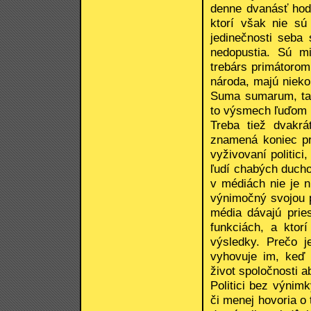
denne dvanásť hodí
ktorí však nie sú
jedinečnosti seba
nedopustia. Sú mi
trebárs primátoro
národa, majú nieko
Suma sumarum, tak
to výsmech ľuďom 
Treba tiež dvakrá
znamená koniec pr
vyživovaní politici,
ľudí chabých ducho
v médiách nie je n
výnimočný svojou 
média dávajú prie
funkciách, a ktorí
výsledky. Prečo j
vyhovuje im, keď 
život spoločnosti 
Politici bez výnim
či menej hovoria o