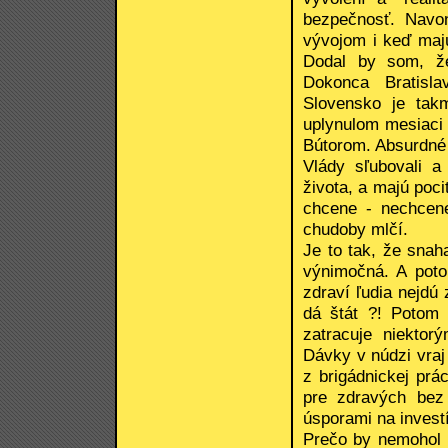
bezpečnosť. Navo
vývojom i keď maj
Dodal by som, že
Dokonca Bratisla
Slovensko je tak
uplynulom mesiaci 
Bútorom. Absurdné 
Vlády sľubovali a 
života, a majú pocit
chcene - nechcen
chudoby mlčí.
Je to tak, že snah
výnimočná. A poto
zdraví ľudia nejdú
dá štát ?! Potom 
zatracuje niektorý
Dávky v núdzi vraj s
z brigádnickej prá
pre zdravých bez 
úsporami na invest
Prečo by nemohol b