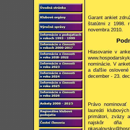
Garant ankiet zdru
štatútmi z 1998.
novembra 2010.
Pod
Hlasovanie v ank
www.hospodarskykl
nominácie. V anket
a ďaľšie oslovené
december - 23. de
Právo nominovať m
laureáti klubovýc
primátori, zväzy 
najskôr dňa
pkasalovsky@hosp