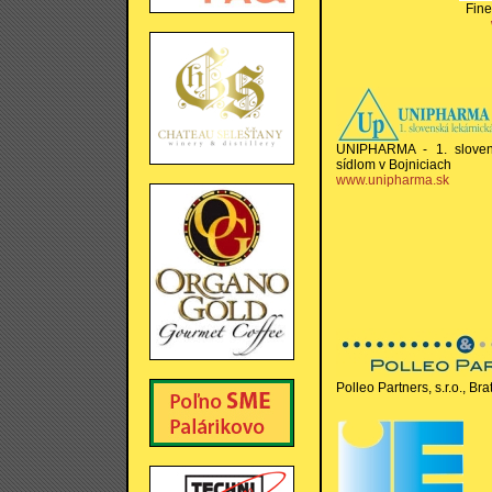
Fine
UNIPHARMA - 1. slovens
sídlom v Bojniciach
www.unipharma.sk
Polleo Partners, s.r.o., Bra