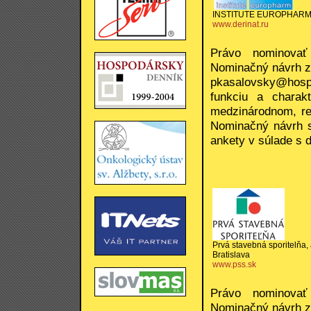
INSTITUTE EUROPHARM, s
www.derinat.ru
Právo nominovať
Nominačný návrh z
pkasalovsky@hosp
funkciu a charakt
medzinárodnom, re
Nominačný návrh sa
ankety v súlade s 
Prvá stavebná sporitelňa, a
Bratislava
www.pss.sk
Právo nominovať
Nominačný návrh z