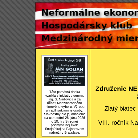
Združenie NE
Táto pamätná doska
vznikla z iniciatívy genmjr.
Ing. S. Naďoviča a za
účasti Medzinárodného
mierového výboru. Výrobu
Zlatý biate
uhradili súkromné osoby.
Slávnostný akt jej odhalenia
sa uskutočnil 26. júna 2026
VIII. ročník Na
o 10. h v Strednej
priemyselnej škole
Strojníckej na Fajnorovom
nábreží v Bratislave.