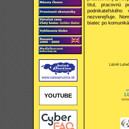
titul, pracovnú p
podnikateľského
nezverejňuje. Nom
biatec po komuniká
Lázně Luhačo
www.salaspruzina.sk
YOUTUBE
www.