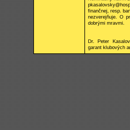
pkasalovsky@hos
finančnej, resp. b
nezverejňuje. O p
dobrými mravmi.
Dr. Peter Kasalo
garant klubových a