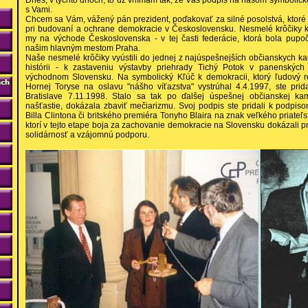
Dnes, v týchto dňoch, to už vnímam tak, že Váš podpis na našom symbolicko
s Vami.
Chcem sa Vám, vážený pán prezident, poďakovať za silné posolstvá, ktoré
pri budovaní a ochrane demokracie v Československu. Nesmelé krôčiky k 
my na východe Československa - v tej časti federácie, ktorá bola pup
našim hlavným mestom Praha.
Naše nesmelé krôčiky vyústili do jednej z najúspešnejších občianskych 
histórii - k zastaveniu výstavby priehrady Tichý Potok v panenskýc
východnom Slovensku. Na symbolický Kľúč k demokracii, ktorý ľudový r
Hornej Toryse na oslavu "nášho víťazstva" vystrúhal 4.4.1997, ste prid
Bratislave 7.11.1998. Stalo sa tak po ďalšej úspešnej občianskej ka
našťastie, dokázala zbaviť mečiarizmu. Svoj podpis ste pridali k podpi
Billa Clintona či britského premiéra Tonyho Blaira na znak veľkého priate
ktorí v tejto etape boja za zachovanie demokracie na Slovensku dokázali p
solidárnosť a vzájomnú podporu.