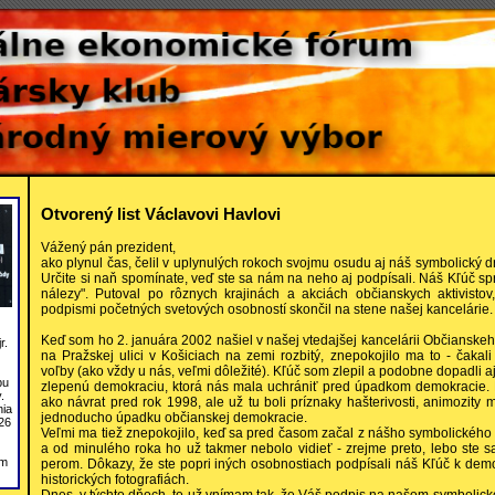
Otvorený list Václavovi Havlovi
Vážený pán prezident,
ako plynul čas, čelil v uplynulých rokoch svojmu osudu aj náš symbolický 
Určite si naň spomínate, veď ste sa nám na neho aj podpísali. Náš Kľúč spr
nálezy". Putoval po rôznych krajinách a akciách občianskych aktivisto
podpismi početných svetových osobností skončil na stene našej kancelárie.
Keď som ho 2. januára 2002 našiel v našej vtedajšej kancelárii Občianske
r.
na Pražskej ulici v Košiciach na zemi rozbitý, znepokojilo ma to - čaka
voľby (ako vždy u nás, veľmi dôležité). Kľúč som zlepil a podobne dopadli a
bu
zlepenú demokraciu, ktorá nás mala uchrániť pred úpadkom demokracie. B
.
ako návrat pred rok 1998, ale už tu boli príznaky hašterivosti, animozity 
nia
jednoducho úpadku občianskej demokracie.
26
Veľmi ma tiež znepokojilo, keď sa pred časom začal z nášho symbolického
a od minulého roka ho už takmer nebolo vidieť - zrejme preto, lebo ste 
om
perom. Dôkazy, že ste popri iných osobnostiach podpísali náš Kľúč k demok
historických fotografiách.