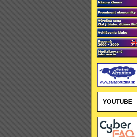
www.salaspruzina.sk
YOUTUBE