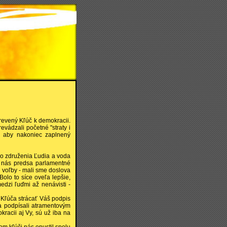
drevený Kľúč k demokracii.
evádzali početné "straty i
v, aby nakoniec zaplnený
ho združenia Ľudia a voda
li nás predsa parlamentné
j voľby - mali sme doslova
olo to síce oveľa lepšie,
medzi ľuďmi až nenávisti -
 Kľúča strácať Váš podpis
sa podpísali atramentovým
racii aj Vy, sú už iba na