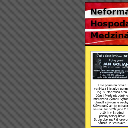
Táto pamätná doska
vznikla z iniciatívy genmj
Ing. S. Naďoviča a za
účasti Medzinárodného
mierového výboru. Výro
uhradili súkromné osoby
Slávnostný akt jej odhale
sa uskutočnil 26. júna 20
o 10. h v Strednej
priemyselnej škole
Strojníckej na Fajnorov
nábreží v Bratislave.