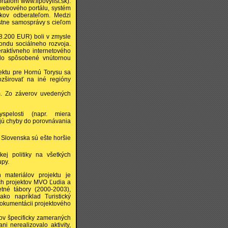
tálom www.lipovylist.sk).
 webového portálu, systém
íkov odberateľom. Medzi
stne samosprávy s cieľom
08.200 EUR) boli v zmysle
ondu sociálneho rozvoja.
eraktívneho internetového
lo spôsobené vnútornou
jektu pre Hornú Torysu sa
zširovať na iné regióny
ím. Zo záverov uvedených
spelosti (napr. miera
ajú chyby do porovnávania
e Slovenska sú ešte horšie
ej politiky na všetkých
upy.
 materiálov projektu je
ch projektov MVO Ľudia a
tné tábory (2000-2003),
ko napríklad Turistický
dokumentácii projektového
tov špecificky zameraných
i nerealizovalo aktivity,