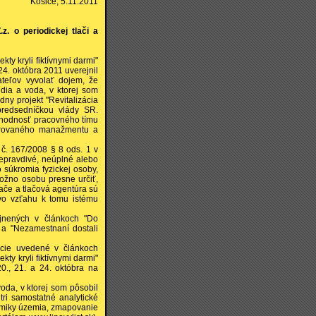
Košice, 5.11.2011
. o periodickej tlači a
ty kryli fiktívnymi darmi"
24. októbra 2011 uverejnil
ateľov vyvolať dojem, že
udia a voda, v ktorej som
dny projekt "Revitalizácia
predsedníčkou vlády SR.
ryhodnosť pracovného tímu
tegrovaného manažmentu a
č. 167/2008 § 8 ods. 1 v
nepravdivé, neúplné alebo
o súkromia fyzickej osoby,
možno osobu presne určiť,
ače a tlačová agentúra sú
vo vzťahu k tomu istému
ejnených v článkoch "Do
i" a "Nezamestnaní dostali
ácie uvedené v článkoch
ty kryli fiktívnymi darmi"
0., 21. a 24. októbra na
oda, v ktorej som pôsobil
ri samostatné analytické
nomiky územia, zmapovanie