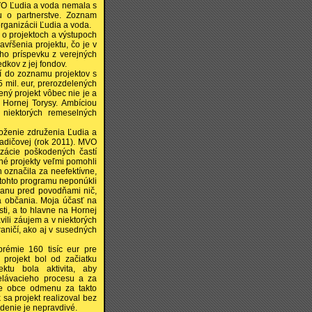
MVO Ľudia a voda nemala s
 o partnerstve. Zoznam
organizácii Ľudia a voda.
 o projektoch a výstupoch
vŕšenia projektu, čo je v
ho príspevku z verejných
dkov z jej fondov.
trí do zoznamu projektov s
 mil. eur, prerozdelených
ý projekt vôbec nie je a
Hornej Torysy. Ambíciou
 niektorých remeselných
loženie združenia Ľudia a
adičovej (rok 2011). MVO
izácie poškodených častí
ané projekty veľmi pomohli
 označila za neefektívne,
a tohto programu neponúkli
ranu pred povodňami nič,
a občania. Moja účasť na
sti, a to hlavne na Hornej
vili záujem a v niektorých
aničí, ako aj v susedných
prémie 160 tisíc eur pre
 projekt bol od začiatku
ktu bola aktivita, aby
delávacieho procesu a za
ne obce odmenu za takto
 sa projekt realizoval bez
rdenie je nepravdivé.