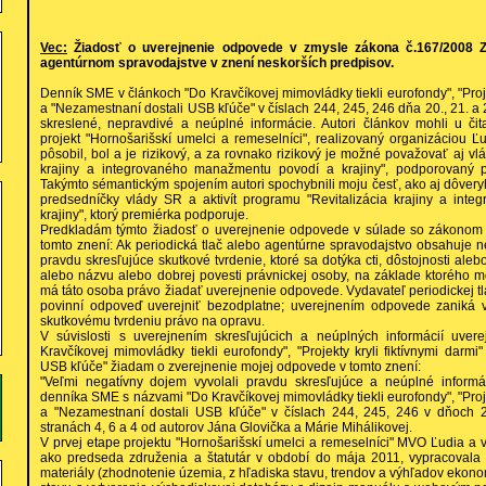
Vec:
Žiadosť o uverejnenie odpovede v zmysle zákona č.167/2008 Z.z
agentúrnom spravodajstve v znení neskorších predpisov.
Denník SME v článkoch "Do Kravčíkovej mimovládky tiekli eurofondy", "Projek
a "Nezamestnaní dostali USB kľúče" v číslach 244, 245, 246 dňa 20., 21. a 
skreslené, nepravdivé a neúplné informácie. Autori článkov mohli u čit
projekt "Hornošarišskí umelci a remeselníci", realizovaný organizáciou Ľ
pôsobil, bol a je rizikový, a za rovnako rizikový je možné považovať aj vlá
krajiny a integrovaného manažmentu povodí a krajiny", podporovaný 
Takýmto sémantickým spojením autori spochybnili moju česť, ako aj dôve
predsedníčky vlády SR a aktivít programu "Revitalizácia krajiny a in
krajiny", ktorý premiérka podporuje.
Predkladám týmto žiadosť o uverejnenie odpovede v súlade so zákonom 
tomto znení: Ak periodická tlač alebo agentúrne spravodajstvo obsahuje 
pravdu skresľujúce skutkové tvrdenie, ktoré sa dotýka cti, dôstojnosti aleb
alebo názvu alebo dobrej povesti právnickej osoby, na základe ktorého 
má táto osoba právo žiadať uverejnenie odpovede. Vydavateľ periodickej tl
povinní odpoveď uverejniť bezodplatne; uverejnením odpovede zaniká 
skutkovému tvrdeniu právo na opravu.
V súvislosti s uverejnením skresľujúcich a neúplných informácií uver
Kravčíkovej mimovládky tiekli eurofondy", "Projekty kryli fiktívnymi darm
USB kľúče" žiadam o zverejnenie mojej odpovede v tomto znení:
"Veľmi negatívny dojem vyvolali pravdu skresľujúce a neúplné inform
denníka SME s názvami "Do Kravčíkovej mimovládky tiekli eurofondy", "Projek
a "Nezamestnaní dostali USB kľúče" v číslach 244, 245, 246 v dňoch 2
stranách 4, 6 a 4 od autorov Jána Glovička a Márie Mihálikovej.
V prvej etape projektu "Hornošarišskí umelci a remeselníci" MVO Ľudia a v
ako predseda združenia a štatutár v období do mája 2011, vypracovala t
materiály (zhodnotenie územia, z hľadiska stavu, trendov a výhľadov eko