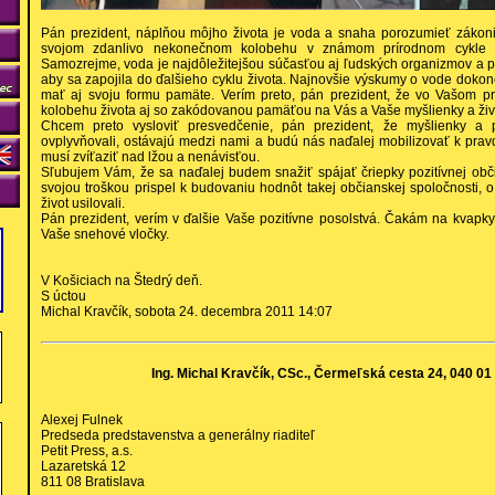
Pán prezident, náplňou môjho života je voda a snaha porozumieť zákonit
svojom zdanlivo nekonečnom kolobehu v známom prírodnom cykle d
Samozrejme, voda je najdôležitejšou súčasťou aj ľudských organizmov a p
aby sa zapojila do ďalšieho cyklu života. Najnovšie výskumy o vode dokon
mať aj svoju formu pamäte. Verím preto, pán prezident, že vo Vašom p
kolobehu života aj so zakódovanou pamäťou na Vás a Vaše myšlienky a živ
Chcem preto vysloviť presvedčenie, pán prezident, že myšlienky a p
ovplyvňovali, ostávajú medzi nami a budú nás naďalej mobilizovať k pravde
musí zvíťaziť nad lžou a nenávisťou.
Sľubujem Vám, že sa naďalej budem snažiť spájať čriepky pozitívnej obč
svojou troškou prispel k budovaniu hodnôt takej občianskej spoločnosti, o
život usilovali.
Pán prezident, verím v ďalšie Vaše pozitívne posolstvá. Čakám na kvap
Vaše snehové vločky.
V Košiciach na Štedrý deň.
S úctou
Michal Kravčík, sobota 24. decembra 2011 14:07
Ing. Michal Kravčík, CSc., Čermeľská cesta 24, 040 01
Alexej Fulnek
Predseda predstavenstva a generálny riaditeľ
Petit Press, a.s.
Lazaretská 12
811 08 Bratislava