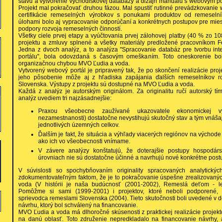
stavu a vytvorenie východiskovej databázy a dizajn manuálu s webovým por
Projekt mal pokračovať druhou fázou. Mal spustiť rutinné prevádzkovanie
certifikácie remeselných výrobkov s ponukami produktov od remeseln
úlohami bolo aj vypracovanie odporúčaní a konkrétnych postupov pre mie
podpory rozvoja remeselných činností.
Všetky ciele prvej etapy a vyúčtovania prvej zálohovej platby (40 % zo 1
projektu a zmluvy splnené a všetky materiály predložené pracovníkom F
Jedna z dvoch analýz, a to analýza "Spracovanie databáz pre tvorbu int
portálu", bola odovzdaná s časovým omeškaním. Toto oneskorenie bo
organizačnou chybou MVO Ľudia a voda.
Vytvorený webový portál je pripravený tak, že po skončení realizácie pro
jeho pôsobenie môže aj z hľadiska zapájania ďalších remeselníkov ro
Slovenska. Výstupy z projektu sú dostupné na MVO Ľudia a voda.
Každá z analýz je autorským originálom. Za originalitu ručí autorský t
analýz uvediem tri najzásadnejšie:
Praxou všeobecne zaužívané ukazovatele ekonomickej vy
nezamestnanosti) dostatočne nevystihujú skutočný stav a tým vnáš
jednotlivých územných celkov.
Ďalším je fakt, že situácia a výhľady viacerých regiónov na východ
ako ich vo všeobecnosti vnímame.
V závere analýzy konštatujú, že doterajšie postupy hospodársk
úrovniach nie sú dostatočne účinné a navrhujú nové konkrétne post
V súvislosti so spochybňovaním originality spracovaných analytických
zdokumentovateľným faktom, že je to pokračovanie úspešne zrealizovaný
voda (V histórii je naša budúcnosť (2001-2002), Remeslá deťom - le
Pomôžme si sami (1999-2001) i projektov, ktoré neboli podporené, a
sprievodca remeslami Slovenska (2004). Tieto skutočnosti boli uvedené v 
návrhu, ktorý bol schválený na financovanie.
MVO Ľudia a voda má dlhoročné skúsenosti z praktickej realizácie projek
na danú oblasť. Toto združenie nepredkladalo na financovanie návrhy, an