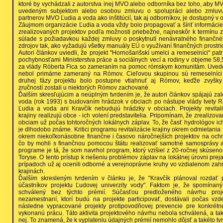
ktoré by vychádzali z autorstva inej MVO alebo odborníka bez toho, aby 
uvedeným subjektom alebo osobou zmluvu o spolupráci alebo zmluvu
partnerov MVO Ľudia a voda ako inštitúcií, tak aj odborníkov, je dostupný v 
Záujmom organizácie Ľudia a voda vždy bolo propagovať a šíriť informácie
zrealizovaných projektov podľa možnosti priebežne, najneskôr k termínu za
súlade s požiadavkou každej zmluvy o poskytnutí nenávratného finančné
zdrojov tak, ako vyžadujú všetky manuály EÚ o využívaní finančných prostrie
Autori článkov uviedli, že projekt "Hornošarišskí umelci a remeselníci" pa
pochybnosťami Ministerstva práce a sociálnych vecí a rodiny v objeme 58,5
za vlády Róberta Fica so zameraním na pomoc rómskym komunitám. Uveden
nebol primárne zameraný na Rómov. Cieľovou skupinou sú remeselníci 
druhej fázy projektu bolo postupne vtiahnuť aj Rómov, keďže zvyšky
zručností zostali u niektorých Rómov zachované.
Ďalším skresľujúcim a neúplným tvrdením je, že autori článkov spájajú za
voda (rok 1993) s budovaním hrádzok v obciach po nástupe vlády Ivety R
Ľudia a voda ani Kravčík nebudujú hrádzky v obciach. Projekty revital
krajiny realizujú obce - ich volení predstavitelia. Pripomínam, že zrealizov
obciam už počas tohtoročných lokálnych záplav. To, že časť hydrológov ich
je dlhodobo známe. Kritici programu revitalizácie krajiny okrem odmietani
okrem niekoľkonásobne finančne i časovo náročnejších projektov na och
čo by mohli s finančnou pomocou štátu realizovať samotné samosprávy 
programe je tá, že som navrhol program, ktorý vzišiel z 20-ročnej skúseno
Toryse. O tento prístup k riešeniu problémov záplav na lokálnej úrovni preja
prípadoch už aj ocenili odborné a verejnoprávne kruhy vo vzdialenom zahr
krajinách.
Ďalším skresleným tvrdením v článku je, že "Kravčík plánoval rozdať 
účastníkov projektu Ľudovej univerzity vody". Faktom je, že spomínaný
schválený bez týchto prémií. Súčasťou predloženého návrhu proje
nezamestnaní, ktorí budú na projekte participovať, dostávali počas vz
následne vypracované projekty protipovodňovej prevencie pre konkrét
vykonanú prácu. Táto aktivita projektového návrhu nebola schválená, a tak
nej. To znamená, že k vyplateniu údajných prémií nemohlo dôjsť a takéto tv