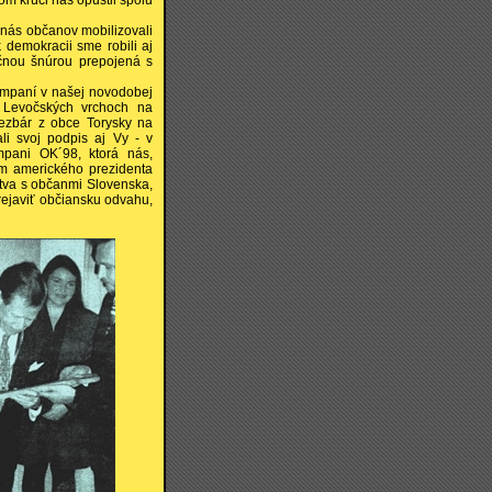
m kľúči nás opustil spolu
 nás občanov mobilizovali
demokracii sme robili aj
očnou šnúrou prepojená s
kampaní v našej novodobej
h Levočských vrchoch na
ezbár z obce Torysky na
ali svoj podpis aj Vy - v
mpani OK´98, ktorá nás,
som amerického prezidenta
ľstva s občanmi Slovenska,
rejaviť občiansku odvahu,