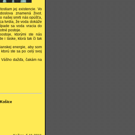
ostiam jej existencie. Vo
oslova znamená život.
o našej smrti nás opúšťa,
ca tvrdia, že voda dokáže
rípade sa voda vracia do
otné postoje.
ostoje, ktorými ste nás
 i láske, ktorá tak či tak
ianskej energie, aby som
 ktorú ste sa po celý svoj
ky Vášho dažďa, čakám na
 Košice