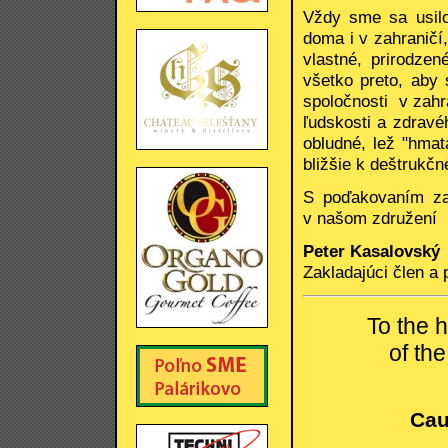
Vždy sme sa usilo
doma i v zahraničí
vlastné, prirodze
všetko preto, aby
spoločnosti v zahra
ľudskosti a zdravé
obludné, lež "hma
bližšie k deštrukč
S poďakovaním za 
v našom združení
Peter Kasalovský
Zakladajúci člen a 
To the 
of th
Cau