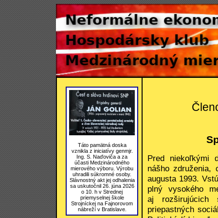
Člen
Sp
Táto pamätná doska
vznikla z iniciatívy genmjr.
Pred niekoľkými 
Ing. S. Naďoviča a za
účasti Medzinárodného
nášho združenia, 
mierového výboru. Výrobu
uhradili súkromné osoby.
augusta 1993. Vstú
Slávnostný akt jej odhalenia
sa uskutočnil 26. júna 2026
plný vysokého med
o 10. h v Strednej
aj rozširujúcich
priemyselnej škole
Strojníckej na Fajnorovom
priepastných sociá
nábreží v Bratislave.