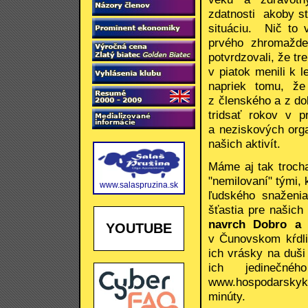
zdatnosti akoby st
situáciu. Nič to 
prvého zhromažde
potvrdzovali, že t
v piatok menili k 
napriek tomu, ž
z členského a z d
tridsať rokov v 
a neziskových org
našich aktivít.
Máme aj tak trocha
"nemilovaní" tými, 
www.salaspruzina.sk
ľudského snaženia
šťastia pre našic
navrch Dobro a 
YOUTUBE
v Čunovskom kŕdli
ich vrásky na duš
ich jedineč
www.hospodarskykl
minúty.