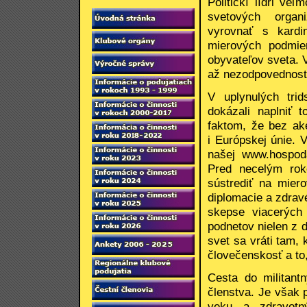
Politickí lídri veľ
svetových organiz
vyrovnať s kardi
mierových podmie
obyvateľov sveta.
až nezodpovednosti
V uplynulých tri
dokázali naplniť 
faktom, že bez ak
i Európskej únie. 
našej www.hospoda
Pred necelým rok
sústrediť na mier
diplomacie a zdrav
skepse viacerých 
podnetov nielen z 
svet sa vráti tam, 
človečenskosť a t
Cesta do militant
členstva. Je však 
veku a zdravotn