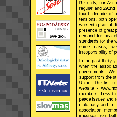
Recently, our Asso
regular and 292nd 
fourth decade of ou
tensions, both ope
worsening social d
presence of great p
demand for peacefu
standards for the wo
some cases, we 
irresponsibility of 
In the past thirty 
when the associat
governments. We 
support from the st
Union. The list of
website - www.ho
members. Less tha
peace issues and re
diplomacy and com
association membe
impulses from bot