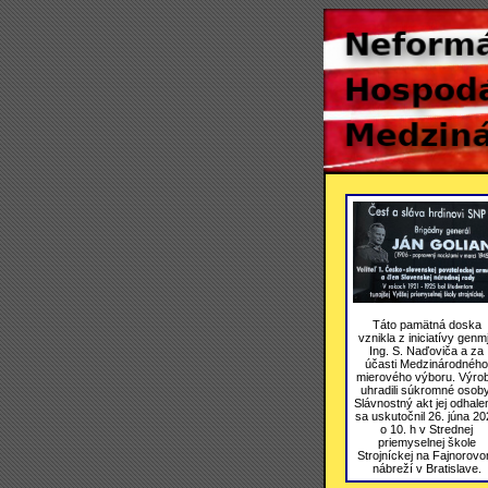
Táto pamätná doska
vznikla z iniciatívy genmj
Ing. S. Naďoviča a za
účasti Medzinárodného
mierového výboru. Výro
uhradili súkromné osoby
Slávnostný akt jej odhale
sa uskutočnil 26. júna 20
o 10. h v Strednej
priemyselnej škole
Strojníckej na Fajnorov
nábreží v Bratislave.