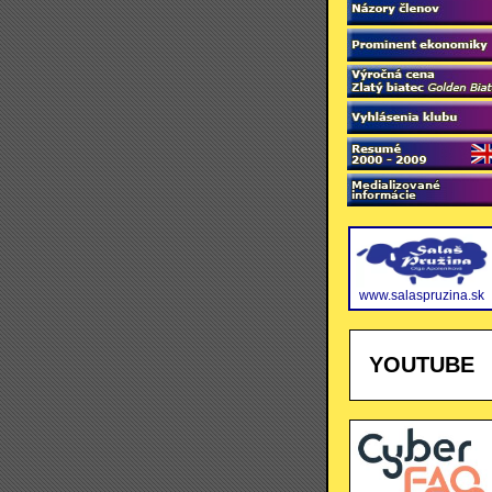
www.salaspruzina.sk
YOUTUBE