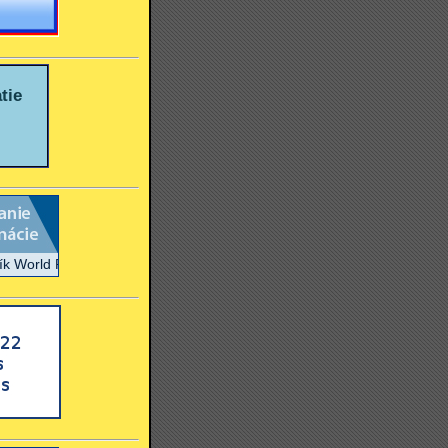
tie
orld Politician *III. ročník Najsympatickejšia osobnosť slovenskej polit