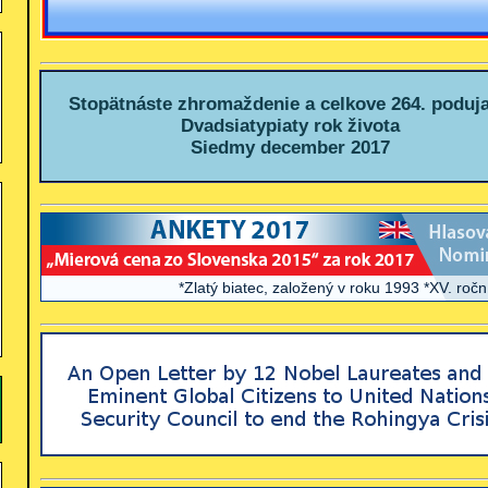
Stopätnáste zhromaždenie a celkove 264. poduja
Dvadsiatypiaty rok života
Siedmy december 2017
*Zlatý biatec, založený v roku 1993 *XV. ročník W