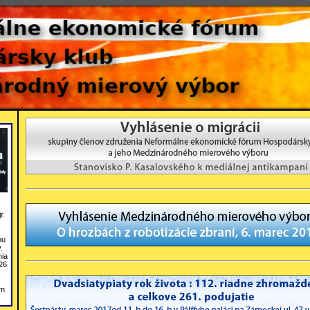
r.
bu
.
nia
26
om