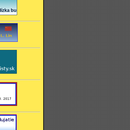
zka budúcnosť - Ľudskosť a politická zodpovednost- Bezpe