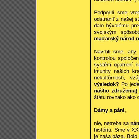
Podporili sme vte
odstrániť z našej 
dalo bývalému prez
svojským spôso
maďarský národ na
Navrhli sme, aby
kontrolou spoločen
systém opatrení n
imunity našich kra
nekultúrnosti, v
výsledok?
Po jede
nášho združenia)
štátu rovnako ako o
Dámy a páni,
nie, netreba sa
nám
históriu. Sme v XXI
je naša báza. Bolo