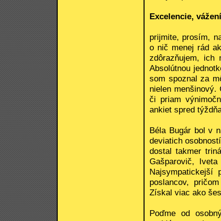
Excelencie, vážení
prijmite, prosím,
o nič menej rád a
zdôrazňujem, ich
Absolútnou jednot
som spoznal za môj 
nielen menšinový. 
či priam výnimočn
ankiet spred týždňa
Béla Bugár bol v n
deviatich osobností
dostal takmer tri
Gašparovič, Iveta
Najsympatickejší
poslancov, pričom
Získal viac ako šes
Poďme od osobnýc