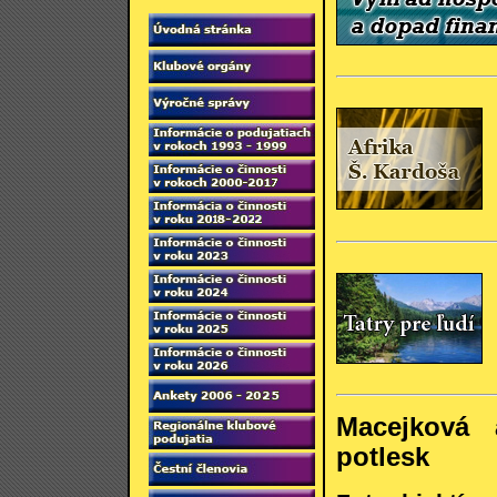
Macejková 
potlesk