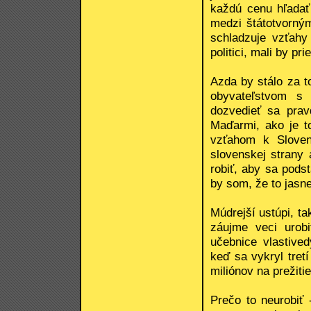
každú cenu hľadať
medzi štátotvorn
schladzuje vzťahy
politici, mali by pr
Azda by stálo za t
obyvateľstvom s
dozvedieť sa pra
Maďarmi, ako je t
vzťahom k Sloven
slovenskej strany
robiť, aby sa podst
by som, že to jasn
Múdrejší ustúpi, t
záujme veci urob
učebnice vlastive
keď sa vykryl tret
miliónov na prežiti
Prečo to neurobiť 