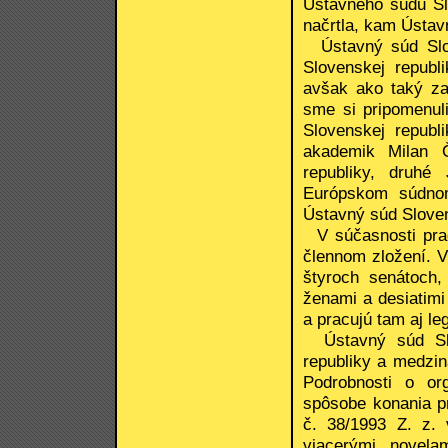
Ústavného súdu Sl
načrtla, kam Ústav
Ústavný súd Slov
Slovenskej republ
avšak ako taký za
sme si pripomenul
Slovenskej republ
akademik Milan Č
republiky, druhé
Európskom súdno
Ústavný súd Sloven
V súčasnosti prac
člennom zložení. V
štyroch senátoch,
ženami a desiatimi
a pracujú tam aj leg
Ústavný súd Slov
republiky a medzin
Podrobnosti o or
spôsobe konania p
č. 38/1993 Z. z. 
viacerými novel