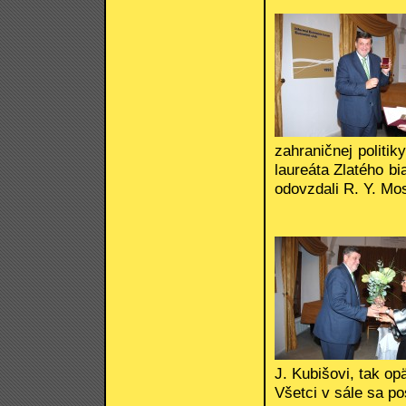
zahraničnej politi
laureáta Zlatého bi
odovzdali R. Y. Mo
J. Kubišovi, tak op
Všetci v sále sa post