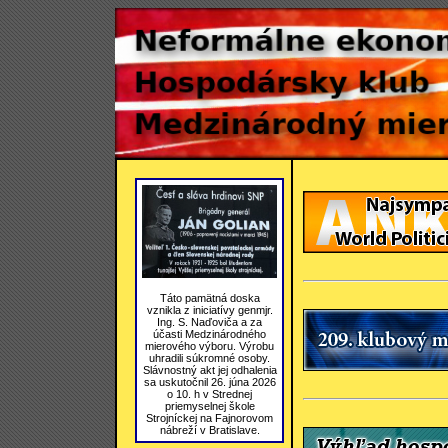
Táto pamätná doska
vznikla z iniciatívy genmjr.
Ing. S. Naďoviča a za
účasti Medzinárodného
mierového výboru. Výrobu
uhradili súkromné osoby.
Slávnostný akt jej odhalenia
sa uskutočnil 26. júna 2026
o 10. h v Strednej
priemyselnej škole
Strojníckej na Fajnorovom
nábreží v Bratislave.