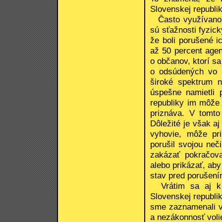
Slovenskej republik
Často využívanou
sú sťažnosti fyzic
že boli porušené i
až 50 percent agen
o občanov, ktorí sa
o odsúdených vo v
široké spektrum n
úspešne namietli 
republiky im môže 
priznáva. V tomto
Dôležité je však a
vyhovie, môže pri
porušil svojou neč
zakázať pokračova
alebo prikázať, aby
stav pred porušení
Vrátim sa aj k ď
Slovenskej republi
sme zaznamenali v 
a nezákonnosť vol