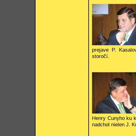
prejave P. Kasal
storočí.
Henry Cunyho ku kl
nadchol nielen J. 