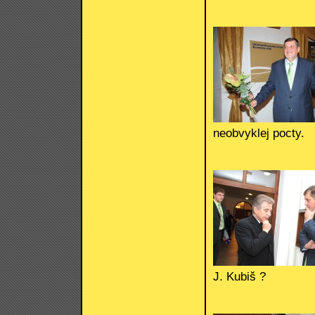
neobvyklej pocty.
J. Kubiš ?