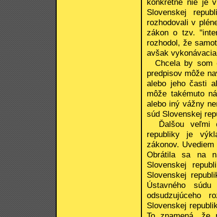
konkrétne nie je 
Slovenskej repub
rozhodovali v pléne
zákon o tzv. "int
rozhodol, že samot
avšak vykonávacia 
Chcela by som eš
predpisov môže nav
alebo jeho časti 
môže takémuto ná
alebo iný vážny ne
súd Slovenskej rep
Ďalšou veľmi dô
republiky je výk
zákonov. Uvediem a
Obrátila sa na 
Slovenskej repub
Slovenskej republi
Ústavného súdu 
odsudzujúceho r
Slovenskej republi
To znamená, že m