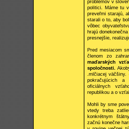
problémov v sloven
politici. Máme tu 
preveľmi starajú, 
starali o to, aby b
vôbec obyvateľstvu
hrajú donekonečna h
presnejšie, realizu
Pred mesiacom sm
členom zo zahran
maďarských vzťa
spoločnosti.
Akoby
.mlčiacej väčšiny.
pokračujúcich a 
oficiálnych vzť
republikou a o vzť
Mohli by sme poved
vtedy treba zatli
konkrétnym štátn
začnú konečne harm
v rovine večnej t