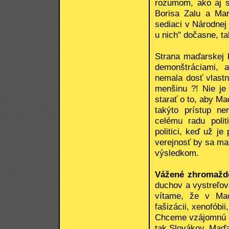
rozumom, ako aj s
Borisa Zalu a Mar
sediaci v Národnej
u nich" dočasne, t
Strana maďarskej 
demonštráciami, 
nemala dosť vlast
menšinu ?! Nie je
starať o to, aby Ma
takýto prístup ne
celému radu polit
politici, keď už j
verejnosť by sa ma
výsledkom.
Vážené zhromažd
duchov a vystreľov
vítame, že v Maďa
fašizácii, xenofóbi
Chceme vzájomnú úc
tak Slovákov, Maďa