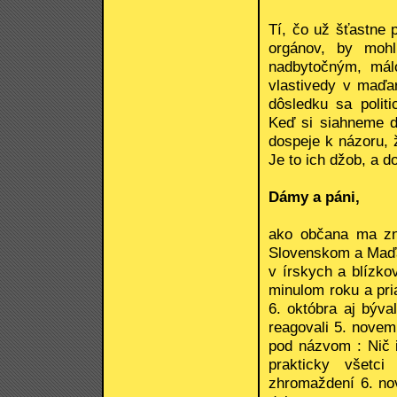
Tí, čo už šťastne p
orgánov, by mohl
nadbytočným, málo
vlastivedy v maďa
dôsledku sa politi
Keď si siahneme d
dospeje k názoru, 
Je to ich džob, a 
Dámy a páni,
ako občana ma zn
Slovenskom a Maďa
v írskych a blízko
minulom roku a pri
6. októbra aj býva
reagovali 5. nove
pod názvom : Nič i
prakticky všetci
zhromaždení 6. no