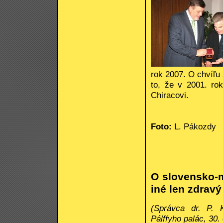
rok 2007. O chvíľu
to, že v 2001. rok
Chiracovi.
Foto:
L. Pákozdy
O slovensko-m
iné len zdrav
(Správca dr. P. 
Pálffyho palác, 30.