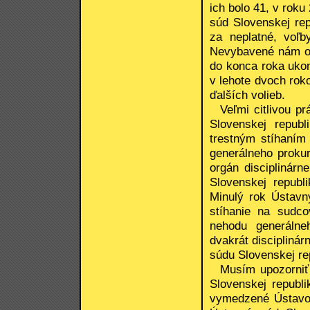
ich bolo 41, v rok
súd Slovenskej rep
za neplatné, voľby
Nevybavené nám ost
do konca roka uko
v lehote dvoch roko
ďalších volieb.
Veľmi citlivou pr
Slovenskej repub
trestným stíhaní
generálneho prokur
orgán disciplinár
Slovenskej republ
Minulý rok Ústavn
stíhanie na sudco
nehodu generálne
dvakrát disciplinár
súdu Slovenskej re
Musím upozorniť 
Slovenskej republ
vymedzené Ústavou