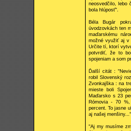
neosvedčilo, lebo 
bola hlúposť".
Béla Bugár pokr
úvodzovkách ten ma
maďarskému národ
možné využiť aj v
Určite tí, ktorí vy
potvrdiť, že to b
spojeniam a som pr
Ďalší citát : "Nev
robil Slovenský ro
Zvonkajška : na tr
mieste boli Spoj
Maďarsko s 23 per
Rómovia - 70 %, 
percent. To jasne u
aj našej menšiny...
"Aj my musíme zme