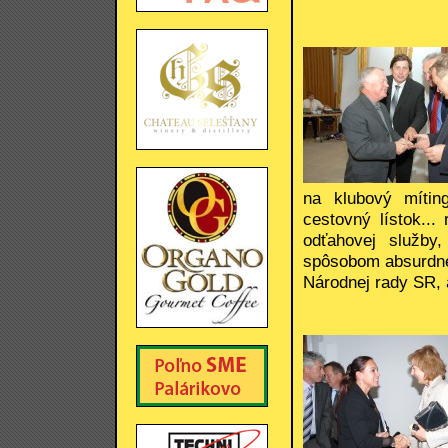
na klubový míting
cestovný lístok..
odťahovej služby
spôsobom absurdné
Národnej rady SR, a