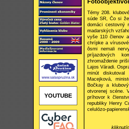
Fotoobjektív
Témy 208. klubové
súde SR, Čo si že
domáci cestovný 
madarských vzťahoc
vyše 110 členov a 
chrípke a vírusové
ôsmi nemali nerv
príjazdových ko
zhromaždenie priš
Lajos Váradi. Ospr
minút diskutova
www.salaspruzina.sk
Macejková, minis
Bočkay a klubový 
otvorenej scéne. 
YOUTUBE
príhovor k členst
republiky Henry Cu
celulózo-papierens
kliknut