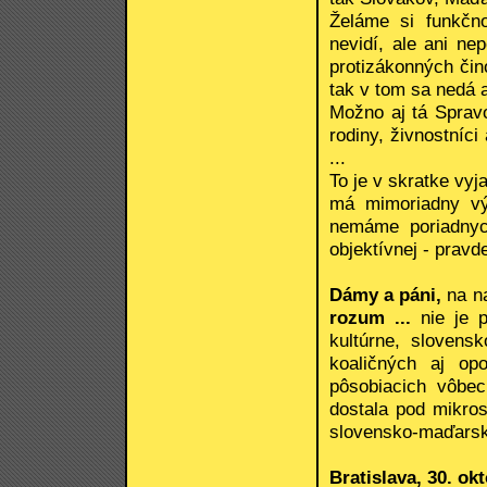
Želáme si funkčno
nevidí, ale ani ne
protizákonných čin
tak v tom sa nedá a
Možno aj tá Spravo
rodiny, živnostníci
...
To je v skratke vyj
má mimoriadny vý
nemáme poriadnych
objektívnej - pravd
Dámy a páni,
na na
rozum ...
nie je p
kultúrne, slovens
koaličných aj opo
pôsobiacich vôbec
dostala pod mikros
slovensko-maďarské
Bratislava, 30. ok