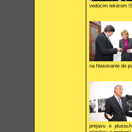
vedúcim lekárom I
na hlasovanie do p
prejavu o plusoc
mimikou a gestami