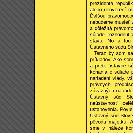
prezidenta republi
alebo neoverení m
Ďalšou právomocou
nebudeme musieť vy
a dôležitá právom
súlade rozhodnut
stavu. No a tou 
Ústavného súdu Slo
Teraz by som sa k
príkladov. Ako so
a preto ústavné sú
konania o súlade 
nariadení vlády, 
právnych predpis
záväzných nariade
Ústavný súd Slo
neústavnosť cel
ustanovenia. Povie
Ústavný súd Slove
pôvodu majetku. A
sme v náleze konš