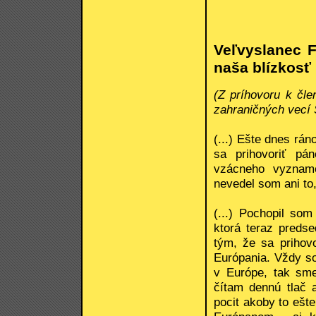
Veľvyslanec 
naša blízkosť
(Z príhovoru k čl
zahraničných vecí 
(...) Ešte dnes rá
sa prihovoriť pán
vzácneho vyzname
nevedel som ani to,
(...) Pochopil so
ktorá teraz predse
tým, že sa prihov
Európania. Vždy so
v Európe, tak sme
čítam dennú tlač 
pocit akoby to ešte