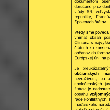
dokumentom osem
doručené preziden
vlády SR, veľvysl
republiky, Franc
Spojených štátov.
Vtedy sme povedali
vnímať obsah poso
Clintona s najvyš
štátoch ku konsenzu
občanov do formova
Európskej únii na p
Je preukázateľn
občianskych ma
nevraživosť, ba 
spoločenských ja
štátov je nedosta
obsahu
vzájomný
rade konfliktných,
maďarského národa
niekoľko storočí. (..