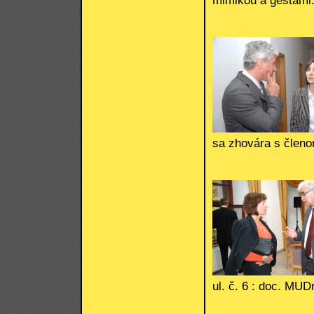
sa zhovára s člen
ul. č. 6 : doc. MU