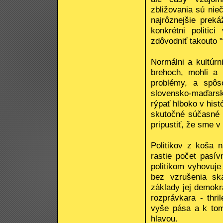
zbližovania sú nie
najrôznejšie preká
konkrétni politi
zdôvodniť takouto "
Normálni a kultúrn
brehoch, mohli a 
problémy, a spôs
slovensko-maďarský
rýpať hlboko v histó
skutočné súčasné p
pripustiť, že sme v 
Politikov z koša 
rastie počet pasí
politikom vyhovuje
bez vzrušenia sk
základy jej demokr
rozprávkara - thr
vyše pása a k tom
hlavou.