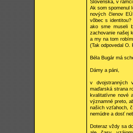
Slovenska, v rámci
Ak som spomenul le
nových členov EÚ
vôbec s identitou
ako sme museli b
zachovanie našej k
a my na tom robíme
(Tak odpovedal O. 
Béla Bugár má scho
Dámy a páni,
v dvojstranných 
maďarská strana ro
kvalitatívne nové 
významné preto, ab
našich vzťahoch, č
nemúdre a dosť ne
Doteraz vždy sa do
ale časy vzájom