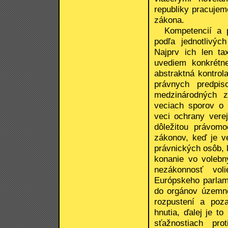
republiky pracuje
zákona.
Kompetencií a pr
podľa jednotlivýc
Najprv ich len t
uvediem konkrétne
abstraktná kontrol
právnych predpi
medzinárodných z
veciach sporov o 
veci ochrany vere
dôležitou právom
zákonov, keď je v
právnických osôb,
konanie vo volebn
nezákonnosť voli
Európskeho parlame
do orgánov územne
rozpustení a pozas
hnutia, ďalej je t
sťažnostiach pro