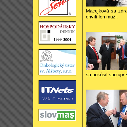
Macejková sa zdrav
chvíli len muži.
sa pokúsil spolupre