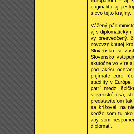
Európanom - aj k
originalitu aj pest
slovo tejto krajiny.
Vážený pán ministe
aj s diplomatickým
vy presvedčený, že
novovzniknutej kraj
Slovensko si zas
Slovensko vstupu
skutočne vo víre si
pod akési ochran
prijímate euro, č
stability v Európe
patrí medzi špičk
slovenské esá, st
predstaviteľom tak
sa križovali na n
keďže som tu ako 
aby som nespomenu
diplomati.