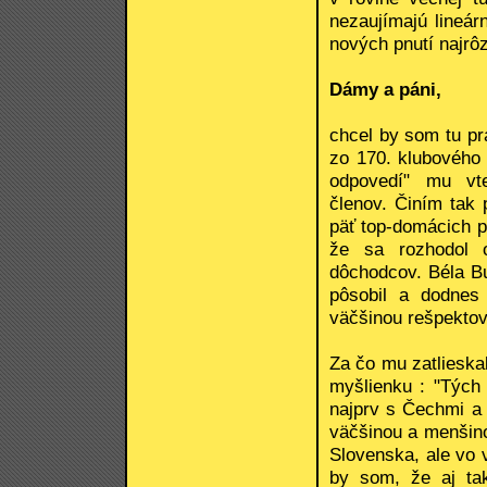
nezaujímajú lineár
nových pnutí najrôz
Dámy a páni,
chcel by som tu pr
zo 170. klubového 
odpovedí" mu vte
členov. Činím tak 
päť top-domácich po
že sa rozhodol o
dôchodcov. Béla Bu
pôsobil a dodnes
väčšinou rešpektov
Za čo mu zatlieska
myšlienku : "Tých 
najprv s Čechmi a 
väčšinou a menšino
Slovenska, ale vo 
by som, že aj tak