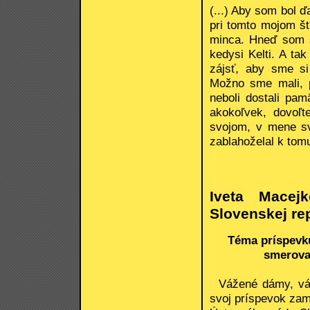
(...) Aby som bol ď
pri tomto mojom št
minca. Hneď som s
kedysi Kelti. A ta
zájsť, aby sme si
Možno sme mali, p
neboli dostali pam
akokoľvek, dovoľ
svojom, v mene sv
zablahoželal k tom
Iveta Macej
Slovenskej re
Téma príspevku
smerova
Vážené dámy, váže
svoj príspevok zam