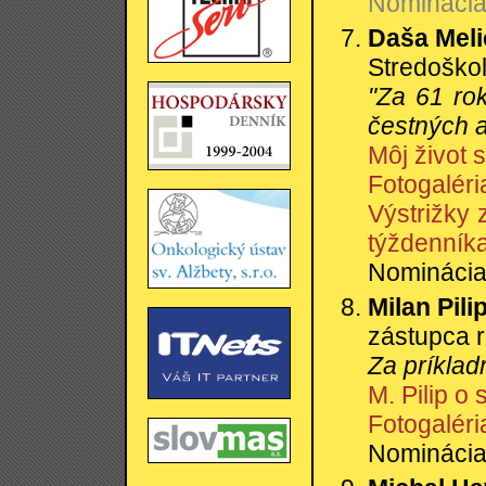
Nominácia:
Daša Meli
Stredoškol
"Za 61 ro
čestných 
Môj život 
Fotogaléri
Výstrižky 
týždenníka
Nominácia:
Milan Pili
zástupca r
Za príklad
M. Pilip o
Fotogaléri
Nominácia: