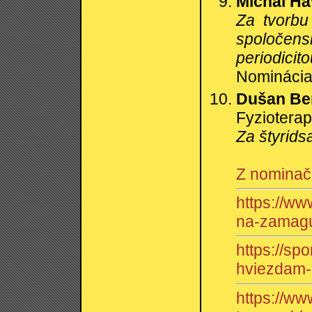
Michal Ha
Za tvorbu
spoločen
periodicit
Nominácia:
Dušan Be
Fyzioterap
Za štyrids
Z nominač
https://ww
na-zamagu
https://sp
hviezdam-
https://ww