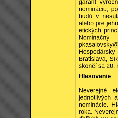
garant výročn
nomináciu, po
budú v nesú
alebo pre jeh
etických prin
Nominač
pkasalovsky
Hospodársky 
Bratislava, S
skončí sa 20.
Hlasovanie
Neverejné el
jednotlivých 
nominácie. Hl
roka. Neverej