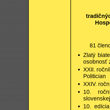
tradičný
Hospo
81 člen
Zlatý biat
osobnosť z
XXII. ročn
Politician
XXIV. roč
10. ročn
slovenskej
10. edíci