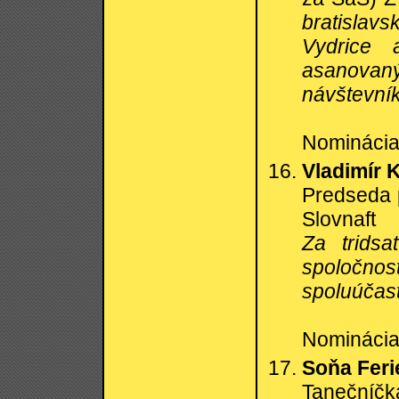
bratislav
Vydrice 
asanovan
návštevní
Nominácia:
Vladimír K
Predseda 
Slovnaft
Za tridsa
spoločno
spoluúčast
Nominácia
Soňa Feri
Tanečníč