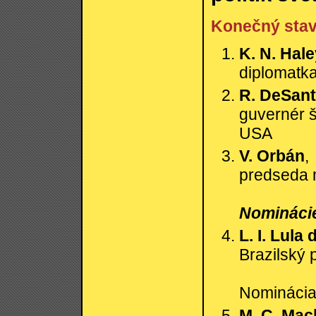
Konečný sta
K. N. Hal
diplomatk
R. DeSant
guvernér š
USA
V. Orbán
,
predseda 
Nominácie
L. I. Lula 
Brazilský 
Nominácia:
M. C. Mac