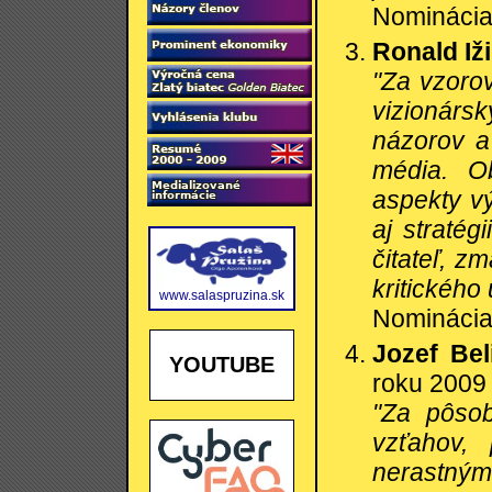
Nominácia:
Ronald Iž
"Za vzorov
vizionárs
názorov a
média. Ob
aspekty vý
aj stratég
čitateľ, z
kritického
www.salaspruzina.sk
Nominácia:
Jozef Beli
YOUTUBE
roku 2009
"Za pôsob
vzťahov,
nerastnými