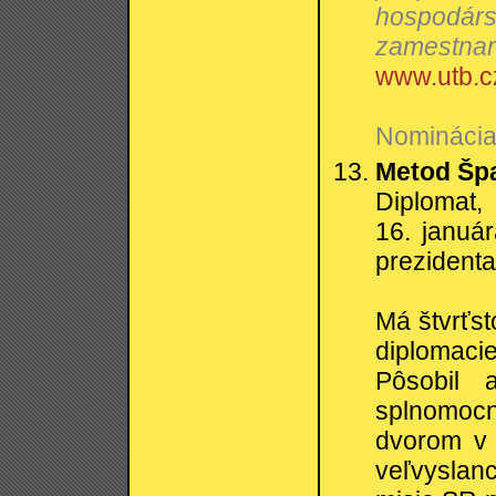
hospodárs
zamestnano
www.utb.c
Nominácia:
Metod Šp
Diplomat, 
16. januá
prezidenta
Má štvrťst
diplomaci
Pôsobil 
splnomoc
dvorom v
veľvyslanc