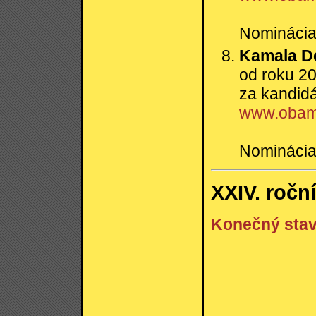
Nominácia:
Kamala De
od roku 20
za kandid
www.obam
Nominácia:
XXIV. ročn
Konečný sta