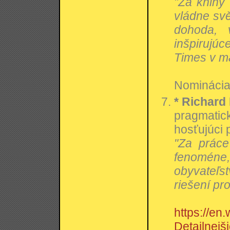
"Za knihy
vládne svě
dohoda, 
inšpirujúc
Times v ma
Nominácia:
* Richard 
pragmatic
hosťujúci 
"Za práce
fenoméne,
obyvateľs
riešení pr
https://en
Detailnejši