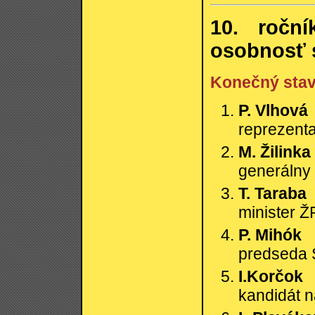
10. roční
osobnosť s
Konečný sta
P. Vlhová
reprezent
M. Žilinka
generálny
T. Taraba
minister 
P. Mihók
predseda
I.Korčok
kandidát n