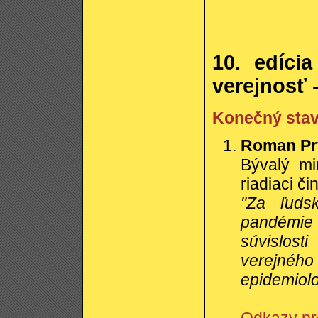
10. edíci
verejnosť
Konečný sta
Roman Pry
Bývalý mi
riadiaci č
"Za ľuds
pandémie
súvislost
verejného
epidemiolo