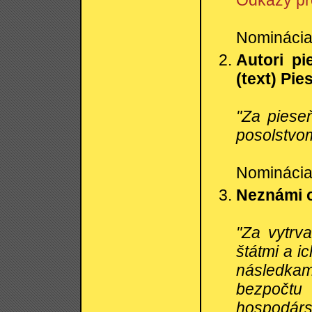
Odkazy pr
Nominácia:
Autori p
(text) Pie
"Za piese
posolstvo
Nominácia:
Neznámi o
"Za vytrva
štátmi a i
následkami
bezpočtu
hospodárs