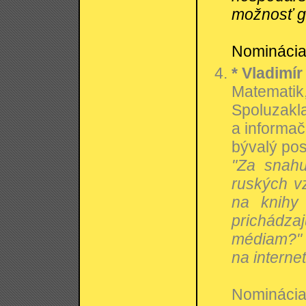
možnosť gl
Nominácia:
* Vladimír
Matematik,
Spoluzakla
a informač
bývalý po
"Za snahu
ruských vz
na knihy
prichádza
médiam?"
na interne
Nominácia: