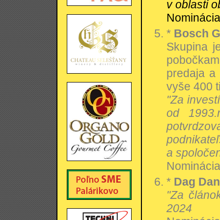
v oblasti 
Nominácia:
*
Bosch G
Skupina j
pobočkami
predaja a 
vyše 400 t
"Za invest
od 1993.
potvrdzov
podnikate
a spoloče
Nominácia:
*
Dag Dani
"Za článo
2024