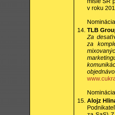
misie SR 
v roku 20
Nominácia:
TLB Group,
Za desaťr
za kompl
mixovaných
marketing
komuniká
objednávo
www.cukra
Nominácia:
Alojz Hlin
Podnikateľ
za SaS) 