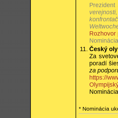
Prezident
verejnos
konfronta
Weltwoche
Rozhovor 
Nominácia:
Český oly
Za svetove
poradí ši
za podpor
https://ww
Olympijský
Nominácia:
* Nominácia uko