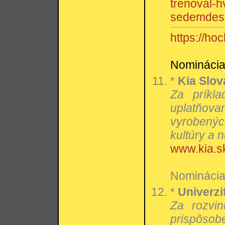
trenoval-
sedemdesi
https://ho
Nominácia:
*
Kia Slova
Za príkla
uplatňovan
vyrobenýc
kultúry a 
www.kia.s
Nominácia:
*
Univerz
Za rozvin
prispôsob