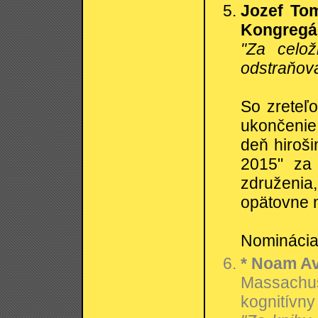
Jozef Tom
Kongregác
"Za celo
odstraňova
So zreteľo
ukončenie
deň hiroši
2015" za
združenia,
opätovne n
Nominácia:
* Noam Av
Massachus
kognitívny 