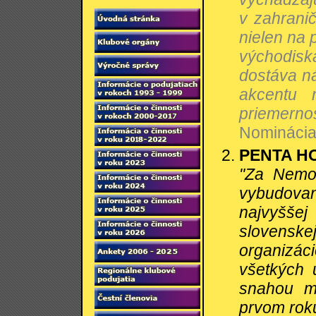
v zahranič
nielen na 
východisk
dostáva ná
akcentu 
priemernos
Nominácia:
PENTA H
"Za Nemoc
vybudova
najvyššej
slovensk
organizác
všetkých 
snahou m
prvom roku