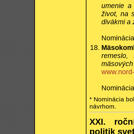
umenie a 
život, na 
divákmi a 
Nominácia
Mäsokombi
remeslo, 
mäsových 
www.nord-
Nominácia
* Nominácia bo
návrhom.
XXI. ročn
politik sve