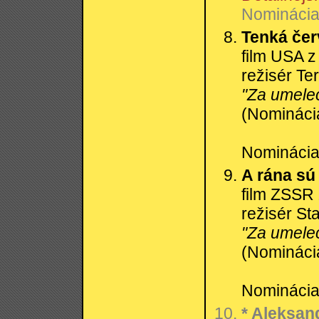
Nominácia:
Tenká čer
film USA z
režisér Te
"Za umelec
(Nominácia
Nominácia:
A rána sú 
film ZSSR
režisér St
"Za umelec
(Nominácia
Nominácia:
* Aleksan