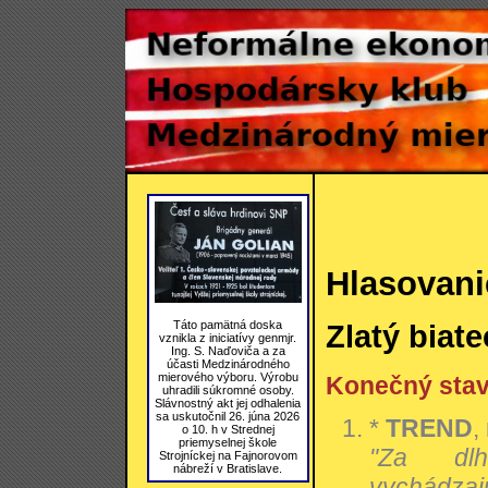
Hlasovani
Táto pamätná doska
Zlatý biat
vznikla z iniciatívy genmjr.
Ing. S. Naďoviča a za
účasti Medzinárodného
mierového výboru. Výrobu
Konečný sta
uhradili súkromné osoby.
Slávnostný akt jej odhalenia
sa uskutočnil 26. júna 2026
*
TREND
,
o 10. h v Strednej
priemyselnej škole
"Za dlho
Strojníckej na Fajnorovom
nábreží v Bratislave.
vychádzajú