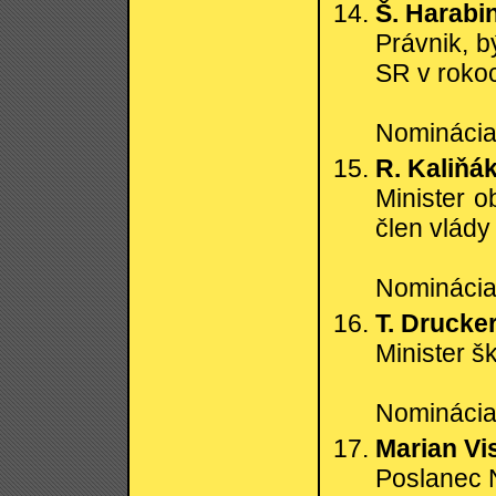
Š. Harabi
Právnik, b
SR v roko
Nominácia:
R. Kaliňák
Minister 
člen vlád
Nominácia:
T. Drucker
Minister š
Nominácia:
Marian Vis
Poslanec