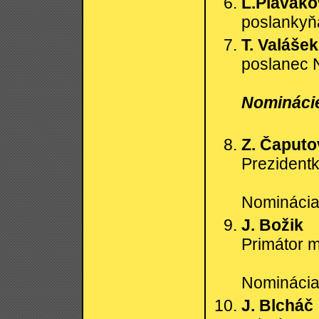
L.Plaváko
poslankyň
T. Valášek
poslanec 
Nominácie
Z. Čaputo
Prezident
Nominácia:
J. Božik
Primátor 
Nominácia:
J. Blcháč