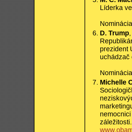
Líderka ve
Nominácia:
D. Trump
,
Republik
prezident
uchádzač 
Nominácia:
Michelle 
Sociologi
neziskový
marketing
nemocnic
záležitost
www.obam