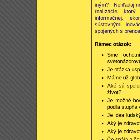
iným? Nehľadajm
realizácie, kto
informačnej, eko
sústavnými inová
spojených s prenos
Rámec otázok:
Sme ochotní
svetonázorovú
Je otázka usp
Máme už glob
Aké sú spolo
život?
Je možné hovo
podľa stupňa 
Je idea ľudsk
Aký je zdrav
Aký je zdravo
Čo spája a č