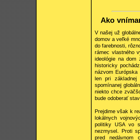
Ako vníma
V našej už globáln
domov a veľké množ
do farebnosti, rôzn
rámec vlastného v
ideológie na dom 
historicky pochád
názvom Európska ú
len pri základne
spomínanej globáln
niekto chce zväčš
bude odoberať stav
Prejdime však k re
lokálnych vojnovýc
politiky USA vo s
nezmysel. Proti s
pred nedávnom o