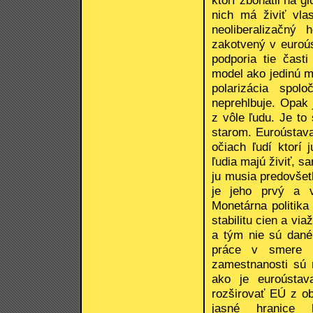
nich má živiť vla
neoliberalizačný
zakotvený v euroús
podporia tie časti
model ako jedinú m
polarizácia spol
neprehlbuje. Opak
z vôle ľudu. Je to
starom. Euroústav
očiach ľudí ktorí
ľudia majú živiť, 
ju musia predovše
je jeho prvý a v
Monetárna politik
stabilitu cien a v
a tým nie sú dané 
práce v smere p
zamestnanosti sú n
ako je euroústav
rozširovať EÚ z o
jasné hranice k