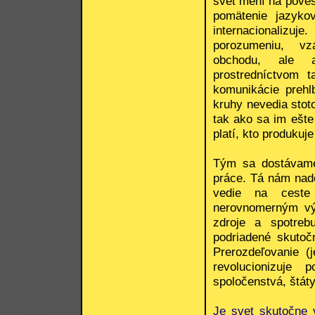
svet mení na poves
pomätenie jazyko
internacionalizuj
porozumeniu, vz
obchodu, ale a
prostredníctvom 
komunikácie prehl
kruhy nevedia stot
tak ako sa im ešte
platí, kto produkuj
Tým sa dostávame
práce. Tá nám nado
vedie na ceste 
nerovnomerným vý
zdroje a spotreb
podriadené skutoč
Prerozdeľovanie (
revolucionizuje 
spoločenstvá, štáty
Je svet skutočne 