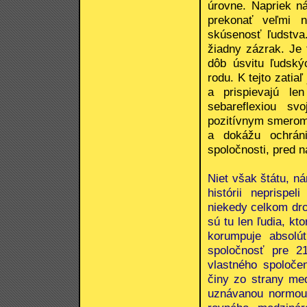
úrovne. Napriek n
prekonať veľmi n
skúsenosť ľudstva
žiadny zázrak. Je 
dôb úsvitu ľudský
rodu. K tejto zatiaľ
a prispievajú len
sebareflexiou sv
pozitívnym smerom
a dokážu ochrán
spoločnosti, pred n
Niet však štátu, ná
histórii neprispe
niekedy celkom dro
sú tu len ľudia, k
korumpuje absolú
spoločnosť pre 2
vlastného spoloč
činy zo strany me
uznávanou normou.