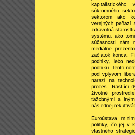
kapitalistickéh
súkromného sekto
sektorom ako kon
verejných peňazí 
zdravotná starostl
systému, ako tomu
súčasnosti nám n
mediálne prezento
začiatok konca. Fi
podniky, lebo ned
podniku. Tento nor
pod vplyvom liber
narazí na techno
proces.. Rastúci 
životné prostredi
ťažobnými a inými
následnej rekultivá
Euroústava minima
politiky, čo jej 
vlastného strateg