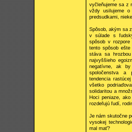
vyčleňujeme sa z 
vždy usilujeme o 
predsudkami, nieke
Spôsob, akým sa zm
v súlade s ľudsk
spôsob v rozpore 
tento spôsob ešte 
stáva sa hrozbou
najvyššieho egoi
negatívne, ak by
spoločenstva a p
tendencia rastúce
všetko podriaďov
solidaritou a množ
Hoci peniaze, ako
rozdeľujú ľudí, rod
Je nám skutočne p
vysokej technologi
mal mať?