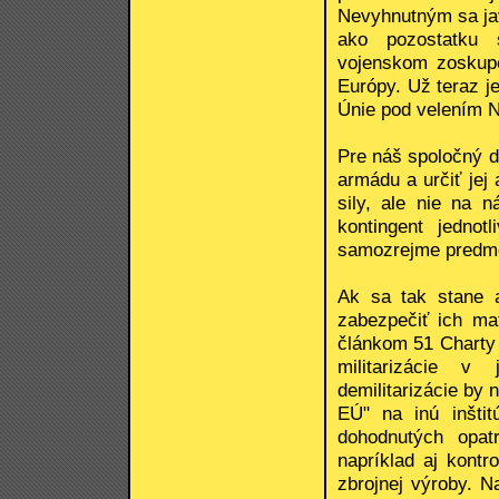
Nevyhnutným sa ja
ako pozostatku 
vojenskom zoskupe
Európy. Už teraz je
Únie pod velením 
Pre náš spoločný d
armádu a určiť jej
sily, ale nie na 
kontingent jednot
samozrejme predme
Ak sa tak stane a
zabezpečiť ich ma
článkom 51 Charty
militarizácie v
demilitarizácie by
EÚ" na inú inštit
dohodnutých opat
napríklad aj kont
zbrojnej výroby. 