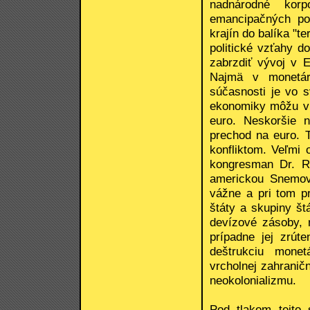
nadnárodné korp
emancipačných po
krajín do balíka "t
politické vzťahy d
zabrzdiť vývoj v E
Najmä v monetárn
súčasnosti je vo 
ekonomiky môžu v 
euro. Neskoršie n
prechod na euro. 
konfliktom. Veľmi 
kongresman Dr. R
americkou Snemovň
vážne a pri tom p
štáty a skupiny št
devízové zásoby, 
prípadne jej zrút
deštrukciu monet
vrcholnej zahranič
neokolonializmu.
Pod tlakom tejto 