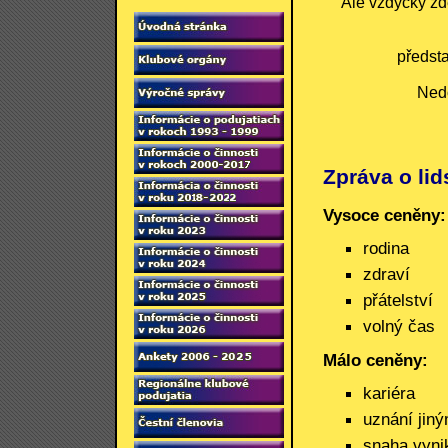
Ale vždycky zd
předsta
Nedo
Zpráva o lid
Vysoce ceněny:
rodina
zdraví
přátelství
volný čas
Málo ceněny:
kariéra
uznání jiný
snaha vyni