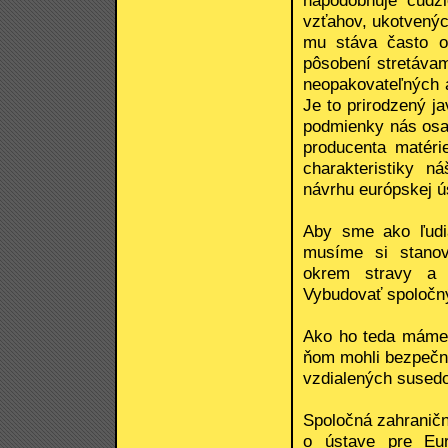
vzťahov, ukotvenýc
mu stáva často o
pôsobení stretáva
neopakovateľných a
Je to prirodzený j
podmienky nás osad
producenta matéri
charakteristiky 
návrhu európskej ú
Aby sme ako ľudia
musíme si stanovi
okrem stravy a 
Vybudovať spoločný
Ako ho teda máme 
ňom mohli bezpečne
vzdialených sused
Spoločná zahranič
o ústave pre Eur