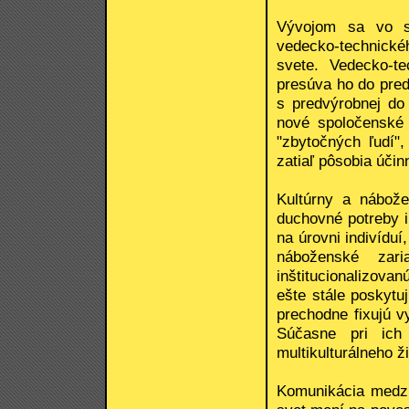
Vývojom sa vo sv
vedecko-technické
svete. Vedecko-t
presúva ho do pred
s predvýrobnej do 
nové spoločenské 
"zbytočných ľudí",
zatiaľ pôsobia účin
Kultúrny a nábož
duchovné potreby i
na úrovni indivíduí
náboženské zari
inštitucionalizov
ešte stále poskytuj
prechodne fixujú 
Súčasne pri ich
multikulturálneho ž
Komunikácia medzi