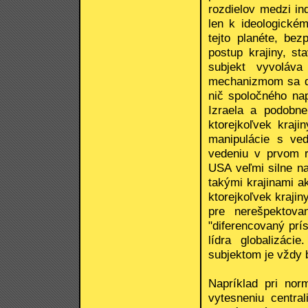
rozdielov medzi i
len k ideologické
tejto planéte, be
postup krajiny, st
subjekt vyvoláva
mechanizmom sa do
nič spoločného na
Izraela a podobn
ktorejkoľvek kraj
manipulácie s ve
vedeniu v prvom 
USA veľmi silne na
takými krajinami a
ktorejkoľvek krajin
pre nerešpektova
"diferencovaný prí
lídra globalizác
subjektom je vždy 
Napríklad pri nor
vytesneniu centra