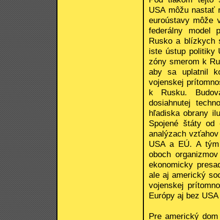
USA môžu nastať r
euroústavy môže vz
federálny model p
Rusko a blízkych 
iste ústup politik
zóny smerom k Rus
aby sa uplatnil k
vojenskej prítomn
k Rusku. Budova
dosiahnutej tech
hľadiska obrany il
Spojené štáty od 
analýzach vzťahov 
USA a EÚ. A tým 
oboch organizmov 
ekonomicky presad
ale aj americký so
vojenskej prítomno
Európy aj bez USA 
Pre americký dom 