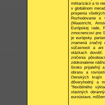
militarizácii a to 
v globálnom meradl
prispenia všetkých
Rozhodovanie o 
(Maastricht, Ams
Európskej rade,
zmocnencovi pre S
je európsky parla
znamená značný de
súčasnosti a an
otázkach dovoliť
zničenia pôsobiac
zdokonalenie nášho
široko prijateľný
obranu a rovnosť
členských krajín
dôveryhodný a mi
"flexibilného vý
vlastných obrann
euroústave, môžem