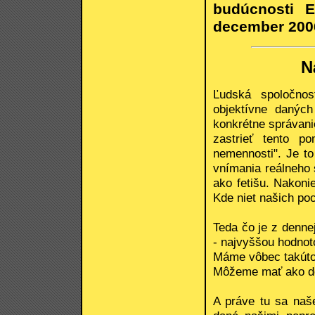
budúcnosti E
december 200
N
Ľudská spoločno
objektívne danýc
konkrétne správani
zastrieť tento p
nemennosti". Je t
vnímania reálneho 
ako fetišu. Nakoni
Kde niet našich po
Teda čo je z denne
- najvyššou hodnot
Máme vôbec takúto
Môžeme mať ako dok
A práve tu sa naš