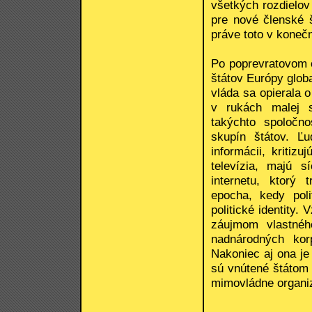
všetkých rozdielov
pre nové členské š
práve toto v koneč
Po poprevratovom o
štátov Európy glob
vláda sa opierala o
v rukách malej s
takýchto spoločn
skupín štátov. Ľu
informácii, kritiz
televízia, majú 
internetu, ktorý
epocha, kedy poli
politické identity
záujmom vlastnéh
nadnárodných kor
Nakoniec aj ona je
sú vnútené štátom 
mimovládne organi