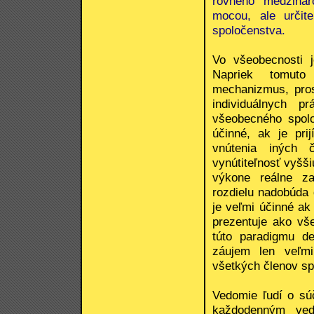
rovného medzinár
mocou, ale určit
spoločenstva.
Vo všeobecnosti 
Napriek tomuto
mechanizmus, pros
individuálnych 
všeobecného spolo
účinné, ak je pr
vnútenia iných č
vynútiteľnosť vyšš
výkone reálne z
rozdielu nadobúda
je veľmi účinné a
prezentuje ako vš
túto paradigmu d
záujem len veľmi
všetkých členov sp
Vedomie ľudí o sú
každodenným ve