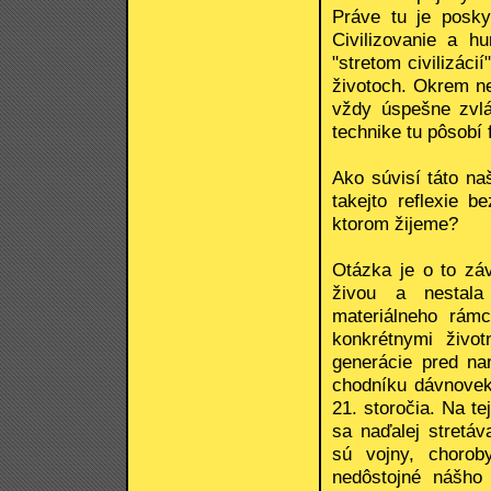
Práve tu je posky
Civilizovanie a 
"stretom civilizáci
životoch. Okrem ne
vždy úspešne zvlá
technike tu pôsobí
Ako súvisí táto na
takejto reflexie 
ktorom žijeme?
Otázka je o to záv
živou a nestala
materiálneho rám
konkrétnymi život
generácie pred n
chodníku dávnoveku
21. storočia. Na te
sa naďalej stretá
sú vojny, chorob
nedôstojné nášho