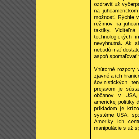
ozdraviť už vyčerp
na juhoamerickom 
možnosť. Rýchle vy
režimov na juhoa
taktiky. Viditeľn
technologických i
nevyhnutná. Ak s
nebudú mať dostato
aspoň spomaľovať t
Vnútorné rozpory 
zjavné a ich hranic
šovinistických te
prejavom je sústa
občanov v USA, s
americkej politiky
príkladom je krí
systéme USA, spo
Ameriky ich cent
manipulácie s už s