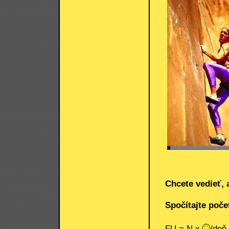
Chcete vedieť, 
Spočítajte poč
FU = N x
/deň