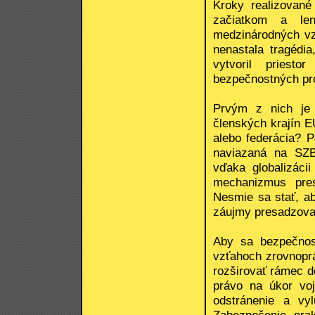
Kroky realizované
začiatkom a le
medzinárodných vz
nenastala tragédi
vytvoril priest
bezpečnostných pr
Prvým z nich je 
členských krajín E
alebo federácia? 
naviazaná na SZB
vďaka globalizáci
mechanizmus pres
Nesmie sa stať, ab
záujmy presadzoval
Aby sa bezpečnos
vzťahoch zrovnoprá
rozširovať rámec 
právo na úkor vo
odstránenie a vy
Zabezpečenie prak