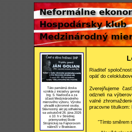
L
Riaditeľ spoločnos
opäť do celoklubov
Zverejňujeme časť
Táto pamätná doska
vznikla z iniciatívy genmjr.
odzneli na výberov
Ing. S. Naďoviča a za
účasti Medzinárodného
valné zhromaždenie
mierového výboru. Výrobu
uhradili súkromné osoby.
pracovne titulkom:
Slávnostný akt jej odhalenia
sa uskutočnil 26. júna 2026
o 10. h v Strednej
priemyselnej škole
"Tímto směrem 
Strojníckej na Fajnorovom
nábreží v Bratislave.