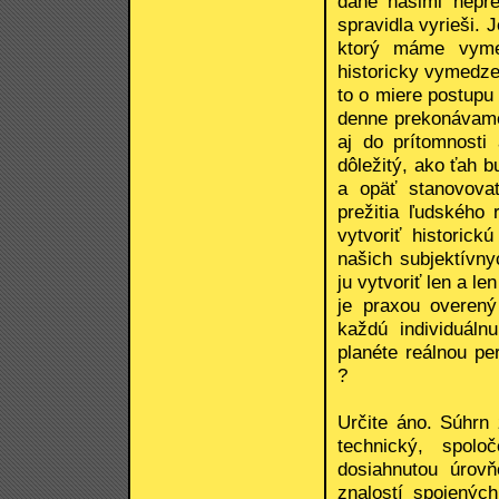
dané našimi nepre
spravidla vyrieši. 
ktorý máme vyme
historicky vymedze
to o miere postupu
denne prekonávame,
aj do prítomnosti
dôležitý, ako ťah 
a opäť stanovovať
prežitia ľudského 
vytvoriť historick
našich subjektívny
ju vytvoriť len a le
je praxou overen
každú individuálnu
planéte reálnou pe
?
Určite áno. Súhrn 
technický, spolo
dosiahnutou úrov
znalostí spojenýc