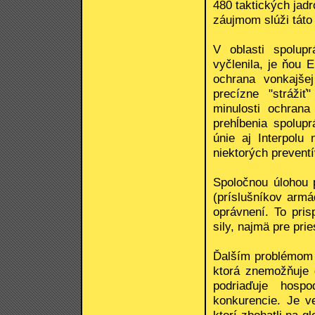
480 taktických jad
záujmom slúži táto 
V oblasti spolup
vyčlenila, je ňou 
ochrana vonkajše
precízne "strážiť
minulosti ochrana
prehĺbenia spolup
únie aj Interpolu
niektorých preventí
Spoločnou úlohou p
(príslušníkov armá
oprávnení. To pri
sily, najmä pre pri
Ďalším problémom je
ktorá znemožňuje 
podriaďuje hospo
konkurencie. Je ve
ktorí zbohatli na 