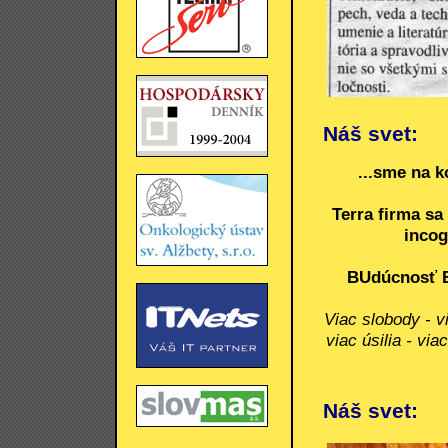
Náš svet:
...sme na k
Terra firma sa
incog
BUdúcnosť B
Viac slobody - vi
viac úsilia - vi
Náš svet: