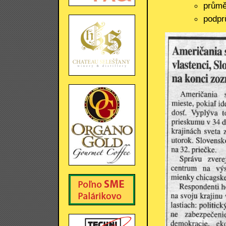
průmě
podpr