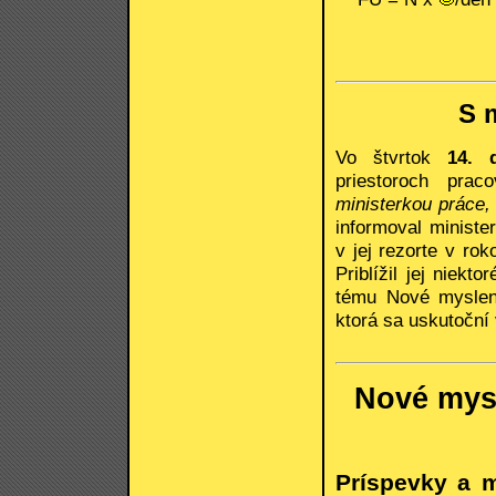
S 
Vo štvrtok
14. 
priestoroch prac
ministerkou práce,
informoval minist
v jej rezorte v r
Priblížil jej niekt
tému Nové mysleni
ktorá sa uskutoční
Nové mysl
Príspevky a m