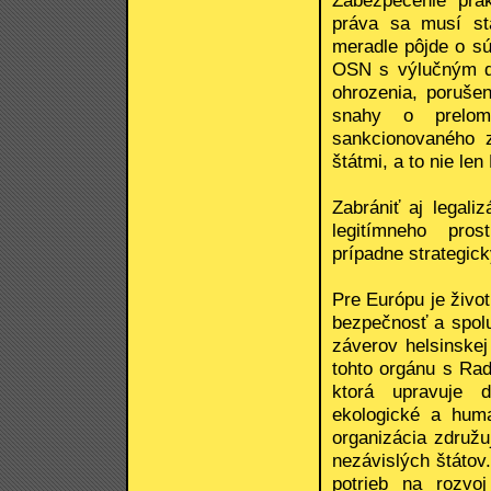
práva sa musí st
meradle pôjde o s
OSN s výlučným d
ohrozenia, poruše
snahy o prelom
sankcionovaného z
štátmi, a to nie l
Zabrániť aj legali
legitímneho pros
prípadne strategic
Pre Európu je živo
bezpečnosť a spol
záverov helsinskej
tohto orgánu s Ra
ktorá upravuje d
ekologické a huma
organizácia združ
nezávislých štátov
potrieb na rozvo