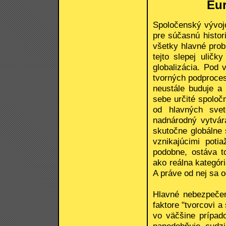
Eur
Spoločenský vývojo
pre súčasnú histor
všetky hlavné prob
tejto slepej ulič
globalizácia. Pod 
tvorných podproces
neustále buduje a
sebe určité spoloč
od hlavných svet
nadnárodný vytvára
skutočne globálne
vznikajúcimi poti
podobne, ostáva t
ako reálna kategór
A práve od nej sa
Hlavné nebezpečen
faktore "tvorcovi a
vo väčšine prípado
napodobňuje cudzi