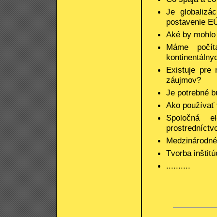
Je globalizá
postavenie E
Aké by mohlo 
Máme počít
kontinentálny
Existuje pre n
záujmov?
Je potrebné bu
Ako používať 
Spoločná e
prostredníct
Medzinárodné 
Tvorba inštitú
..........