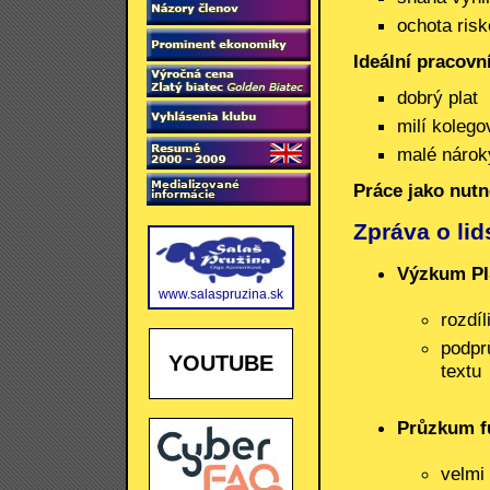
ochota risk
Ideální pracovn
dobrý plat
milí kolego
malé nárok
Práce jako nutn
Zpráva o li
Výzkum PI
www.salaspruzina.sk
rozdí
podpr
YOUTUBE
textu
Průzkum f
velmi