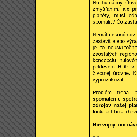
No humánny človek
zmýšľaním, ale pr
planéty, musí od
spomaliť? Čo zasta
Nemálo ekonómov al
zastaviť alebo výr
je to neuskutočni
zaostalých región
koncepciu nulové
poklesom HDP v r
životnej úrovne. K
vyprovokoval
Problém treba p
spomalenie spotr
zdrojov našej pla
funkcie trhu - trh
Nie vojny, nie náv