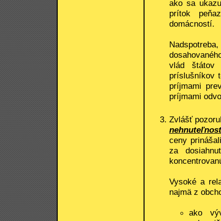
ako sa ukazu
prítok peňa
domácností.
Nadspotreba
dosahovaného 
vlád štátov
príslušníkov
príjmami prev
príjmami odvo
Zvlášť pozoru
nehnuteľnost
ceny prináša
za dosiahnu
koncentrovanú
Vysoké a rela
najmä z obcho
ako vý