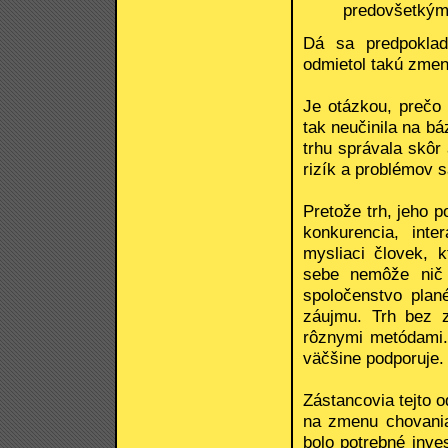
predovšetkým r
Dá sa predpoklad
odmietol takú zmenu
Je otázkou, prečo 
tak neučinila na báz
trhu správala skôr
rizík a problémov 
Pretože trh, jeho p
konkurencia, inte
mysliaci človek, 
sebe nemôže nič 
spoločenstvo plan
záujmu. Trh bez 
rôznymi metódami. 
väčšine podporuje.
Zástancovia tejto o
na zmenu chovania 
bolo potrebné inves