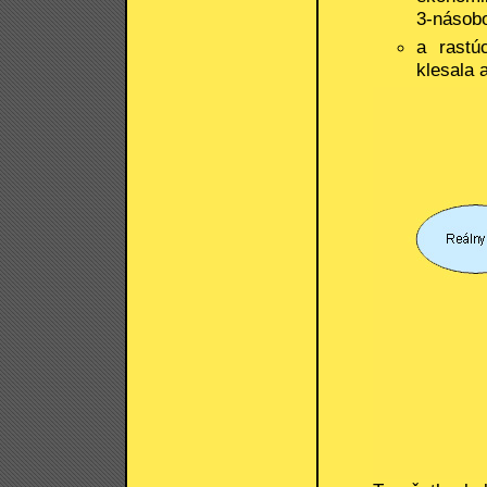
3-násob
a rastú
klesala 