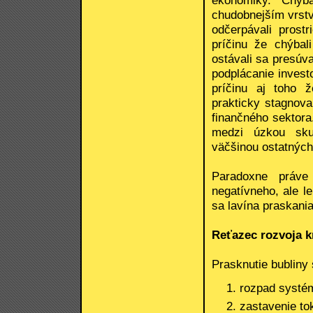
ekonomiky. Chýba
chudobnejším vrstv
odčerpávali prostr
príčinu že chýbali
ostávali sa presúval
podplácanie invest
príčinu aj toho 
prakticky stagnov
finančného sektora
medzi úzkou sku
väčšinou ostatných
Paradoxne práve 
negatívneho, ale l
sa lavína praskania
Reťazec rozvoja k
Prasknutie bubliny 
rozpad systé
zastavenie tok