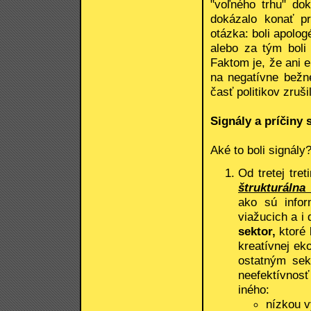
"voľného trhu" dok
dokázalo konať pr
otázka: boli apolog
alebo za tým boli 
Faktom je, že ani 
na negatívne bežné
časť politikov zruši
Signály a príčiny 
Aké to boli signály?
Od tretej tret
štrukturálna 
ako sú infor
viažucich a i
sektor,
ktoré 
kreatívnej eko
ostatným sek
neefektívnosť
iného:
nízkou 