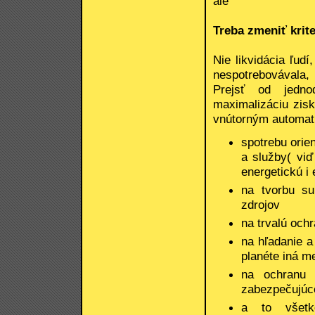
ale
Treba zmeniť krit
Nie likvidácia ľudí
nespotrebovávala, 
Prejsť od jedno
maximalizáciu zisku
vnútorným automat
spotrebu orie
a služby( viď
energetickú i
na tvorbu su
zdrojov
na trvalú och
na hľadanie a
planéte iná me
na ochranu 
zabezpečujúce
a to všetk