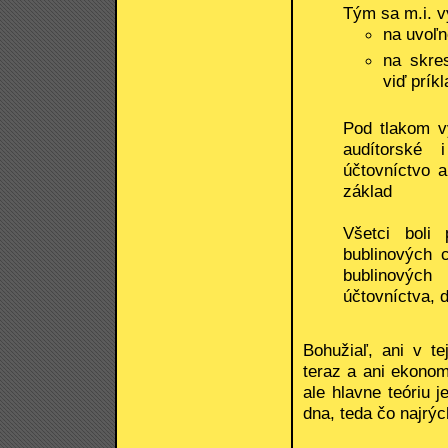
Tým sa m.i. v
na uvoľn
na skres
viď prík
Pod tlakom v
audítorské 
účtovníctvo a
základ
Všetci boli 
bublinových 
bublinových
účtovníctva, d
Bohužiaľ, ani v te
teraz a ani ekonomi
ale hlavne teóriu j
dna, teda čo najrýc