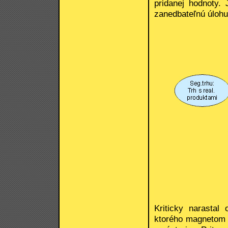
pridanej hodnoty.
zanedbateľnú úlohu 
Kriticky narastal
ktorého magnetom b