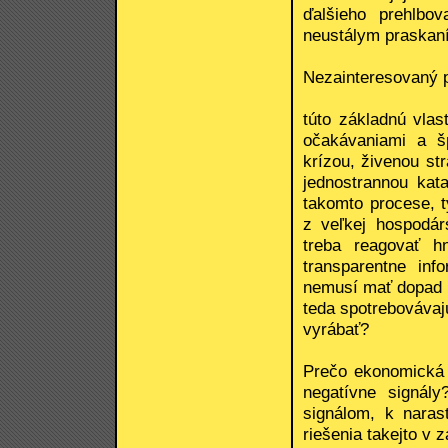
ďalšieho prehlbov
neustálym praskaní
Nezainteresovaný p
túto základnú vlas
očakávaniami a šp
krízou, živenou s
jednostrannou kat
takomto procese, 
z veľkej hospodár
treba reagovať h
transparentne inf
nemusí mať dopad n
teda spotrebovávaj
vyrábať?
Prečo ekonomická 
negatívne signál
signálom, k naras
riešenia takejto v 