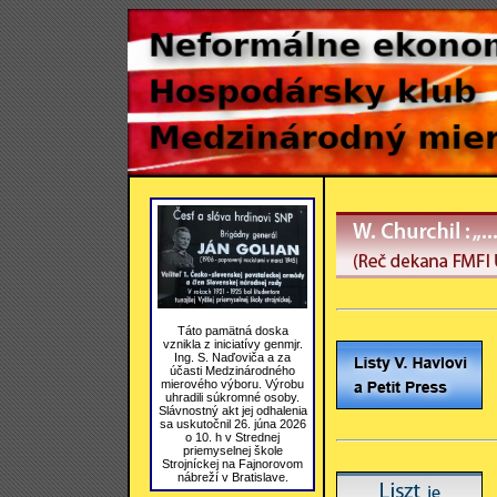
Táto pamätná doska
vznikla z iniciatívy genmjr.
Ing. S. Naďoviča a za
účasti Medzinárodného
mierového výboru. Výrobu
uhradili súkromné osoby.
Slávnostný akt jej odhalenia
sa uskutočnil 26. júna 2026
o 10. h v Strednej
priemyselnej škole
Strojníckej na Fajnorovom
nábreží v Bratislave.