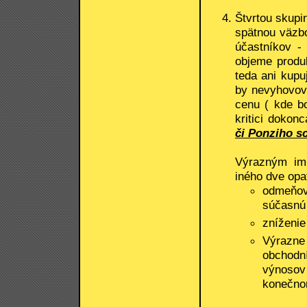
Štvrtou skupi
spätnou väzbo
účastníkov -
objeme produk
teda ani kupu
by nevyhovova
cenu ( kde bo
kritici dokon
či Ponziho s
Výrazným im
iného dve opa
odmeňov
súčasnú
zníženie
Výrazne 
obchodn
výnosov 
konečnom