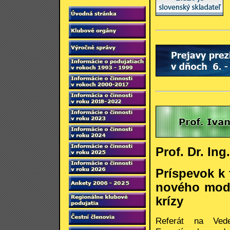
Prof. Dr. In
Príspevok k 
nového mode
krízy
Referát na Ved