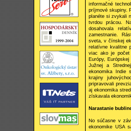
informačné techno
príjmové skupiny. 
planéte si zvykali 
tvrdou prácou. N
dosahovala relat
zamestnanie. Rás
sveta, v čínskej e
relatívne kvalitn
viac ako je počet
Európy, Európskej 
Južnej a Stredne
ekonomika Indie s
krajiny juhovýcho
pripravovali prevzi
aj ekonomika stred
získavala ekonomi
Narastanie bublin
No súčasne v záve
ekonomike USA sa 