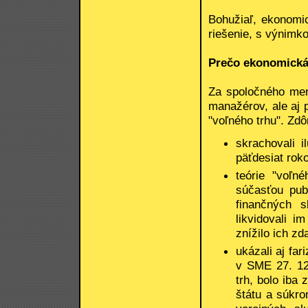
Bohužiaľ, ekonomic
riešenie, s výnimk
Prečo ekonomická 
Za spoločného men
manažérov, ale aj p
"voľného trhu". Zdô
skrachovali i
päťdesiat rok
teórie "voľné
súčasťou pub
finančných 
likvidovali 
znížilo ich zd
ukázali aj far
v SME 27. 12
trh, bolo iba 
štátu a súkro