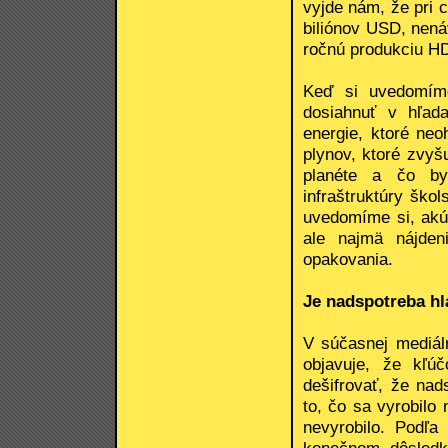
vyjde nám, že pri
biliónov USD, nená
ročnú produkciu HD
Keď si uvedomíme
dosiahnuť v hľada
energie, ktoré neo
plynov, ktoré zvyš
planéte a čo by
infraštruktúry škol
uvedomíme si, akú 
ale najmä nájden
opakovania.
Je nadspotreba hl
V súčasnej mediáln
objavuje, že kľú
dešifrovať, že na
to, čo sa vyrobilo
nevyrobilo. Podľa