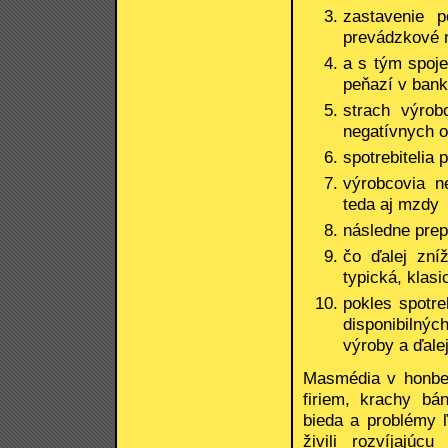
zastavenie 
prevádzkové n
a s tým spoje
peňazí v ban
strach výrob
negatívnych 
spotrebitelia 
výrobcovia n
teda aj mzdy
následne prep
čo ďalej zní
typická, klas
pokles spotr
disponibilný
výroby a ďalej
Masmédia v honbe 
firiem, krachy bá
bieda a problémy ľ
živili rozvíjajú