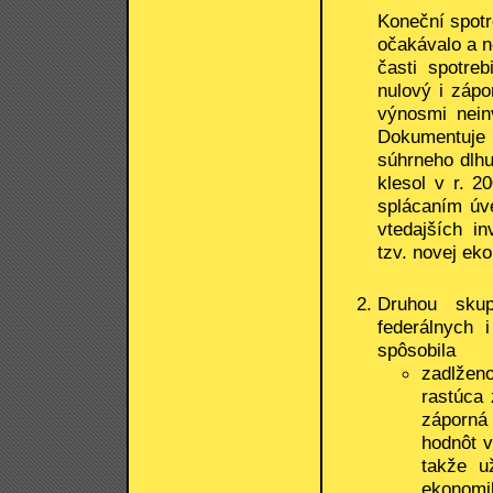
Koneční spotre
očakávalo a ne
časti spotre
nulový i zápo
výnosmi neinv
Dokumentuje 
súhrneho dlh
klesol v r. 
splácaním úve
vtedajších i
tzv. novej ek
Druhou skup
federálnych 
spôsobila
zadlžen
rastúca 
záporná
hodnôt v
takže u
ekonomi