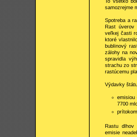
To všetko bo
samozrejme m
Spotreba a r
Rast úverov 
veľkej časti r
ktoré vlastn
bublinový ras
zálohy na no
spravidla vý
strachu zo st
rastúcemu pla
Výdavky štátu 
emisiou 
7700 mld
prítokom
Rastu dlhov
emisie neadek