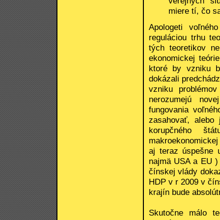
verejných sl
miere tí, čo s
Apologeti voľného
reguláciou trhu teo
tých teoretikov n
ekonomickej teórie
ktoré by vzniku 
dokázali predchádz
vzniku problémov 
nerozumejú novej
fungovania voľného
zasahovať, alebo 
korupčného štá
makroekonomickej r
aj teraz úspešne 
najmä USA a EU ) k
čínskej vlády doka
HDP v r 2009 v čín
krajín bude absolú
Skutočne málo teo