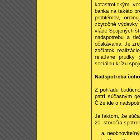
katastrofickým, v
banka na takéto pr
problémov, ordinu
zbytočné výdavky 
vláde Spojených štá
nadspotrebu a tie
očakávania. Je zrej
začiatok realizác
relatívne prudký 
sociálnu krízu spo
Nadspotreba čoh
Z pohľadu budúcnos
patrí súčasným ge
Čiže ide o nadspot
Je faktom, že súč
20. storočia spotre
neobnoviteľný