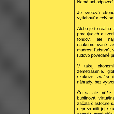
Nemá ani odpoveď n
Je svetová ekono
vytiahnuť a celý sa
Alebo je to reálna 
pracujúcich a tvor
fondov, ale naj
naakumulované ve
múdrosť ľudstva), v
ľudovo povedané pr
V takej ekonomi
zemetrasenie, gl
skokové zväčšeni
náhrady, bez vytvor
Čo sa ale môže zr
bublinová, virtuál
začala čiastočne sa
neprezradili jej s