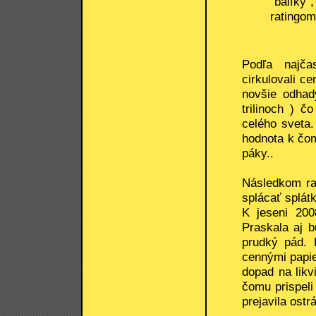
"balíky"
ratingom
Podľa najča
cirkulovali c
novšie odhad
trilinoch ) 
celého sveta.
hodnota k čom
páky..
Následkom ras
splácať splát
K jeseni 200
Praskala aj b
prudký pád. 
cennými papier
dopad na likv
čomu prispeli
prejavila ostrá