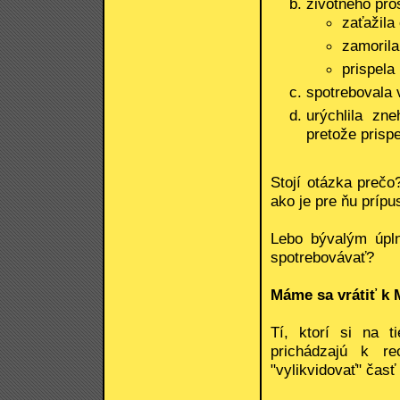
životného pros
zaťažila
zamoril
prispela
spotrebovala v
urýchlila zne
pretože prispe
Stojí otázka prečo
ako je pre ňu prípu
Lebo bývalým úpln
spotrebovávať?
Máme sa vrátiť k 
Tí, ktorí si na t
prichádzajú k r
"vylikvidovať" časť 