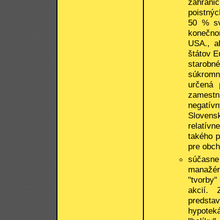
zahranič
poistnýc
50 % sv
konečno
USA., al
štátov E
starobné
súkromn
určená 
zamestn
negatí
Slovens
relatívn
takého p
pre obch
súčasne
manažér
"tvorby
akcií. 
predsta
hypotek