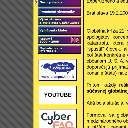
Expertízneho a edu
Bratislava 19.2.20
Globálna kríza 21.
apologétov koncep
katastrofu, ktorá
"spustil" človek, 
bol štát konkrétne
občanom U. S. A. v
doporučujú prijímať
konanie štátu) na z
www.salaspruzina.sk
Pritom každý reá
súčasnej globálnej
YOUTUBE
Aká bola situácia, 
Formoval sa globá
medzinárodného obc
s nižšími cenami 