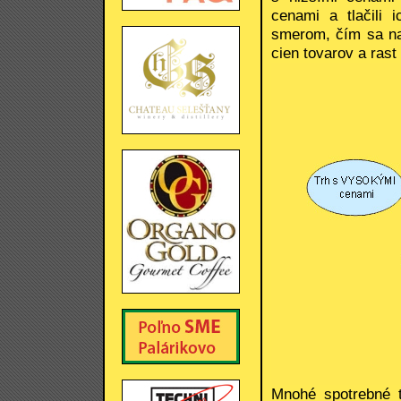
cenami a tlačili 
smerom, čím sa nap
cien tovarov a rast
Mnohé spotrebné to