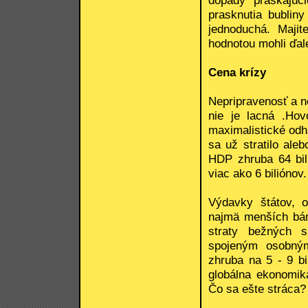
dopady praskajúc
prasknutia bublin
jednoduchá. Majit
hodnotou mohli ďale
Cena krízy
Nepripravenosť a n
nie je lacná .Hov
maximalistické od
sa už stratilo ale
HDP zhruba 64 bil
viac ako 6 biliónov.
Výdavky štátov, o
najmä menších bánk
straty bežných s
spojeným osobný
zhruba na 5 - 9 bi
globálna ekonomika
Čo sa ešte stráca?