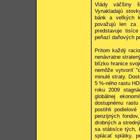
Vlády väčšiny št
Vynakladajú stovk
bánk a veľkých ko
považujú len za 
predstavuje tisíc
peňazí daňových po
Pritom každý raci
nenávratne straten
blízko hranice svo
nemôže vytvoriť "
minulé straty. Dos
5 %-ného rastu HD
roku 2009 stagná
globálnej ekonom
dostupnému rastu 
postihli podielov
penzijných fondov,
drobných a stredný
sa státisíce tých, 
splácať splátky, p