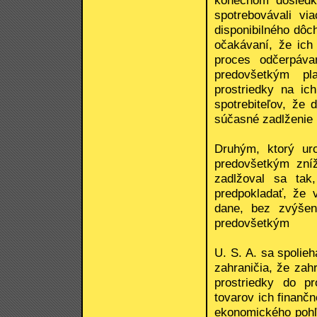
konečnom dôsledk
spotrebovávali vi
disponibilného dôc
očakávaní, že ich
proces odčerpáva
predovšetkým pl
prostriedky na ic
spotrebiteľov, že
súčasné zadlženie 
Druhým, ktorý uro
predovšetkým zníž
zadlžoval sa tak
predpokladať, že 
dane, bez zvýšeni
predovšetkým
U. S. A. sa spolieh
zahraničia, že zah
prostriedky do p
tovarov ich finanč
ekonomického pohľ