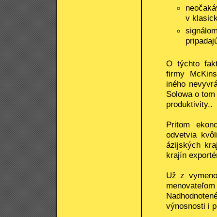
neočakáv
v klasic
signálo
pripadaj
O týchto fak
firmy McKins
iného nevyvr
Solowa o tom ž
produktivity..
Pritom ekon
odvetvia kvô
ázijských kra
krajín exporté
Už z vymenov
menovateľom 
Nadhodnotené 
výnosnosti i p