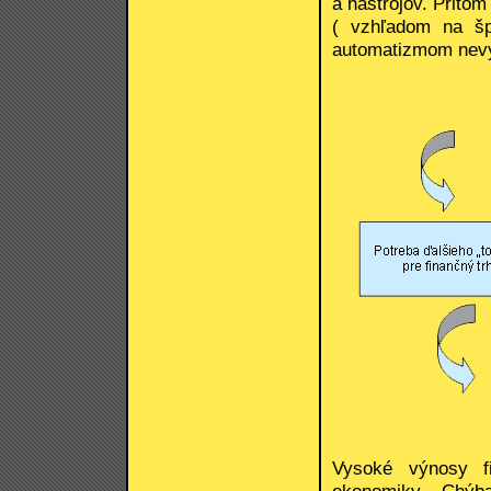
a nástrojov. Pritom
( vzhľadom na šp
automatizmom nevyr
Vysoké výnosy fi