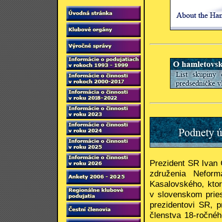
Prezident SR Ivan G
združenia Nefor
Kasalovského, kto
v slovenskom pries
prezidentovi SR, 
členstva 18-ročnéh