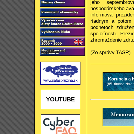
jeho septembrov
hospodárskeho avan
informoval prezide
riadnym a potom 
podnetoch združen
spoločnosti. Prezi
zhromaždenie zdru
(Zo správy TASR)
Korupcia a 
www.salaspruzina.sk
(85. riadne zhro
YOUTUBE