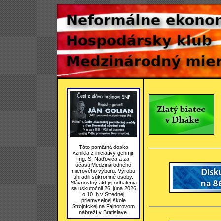
Táto pamätná doska
vznikla z iniciatívy genmjr.
Ing. S. Naďoviča a za
účasti Medzinárodného
mierového výboru. Výrobu
uhradili súkromné osoby.
Slávnostný akt jej odhalenia
sa uskutočnil 26. júna 2026
o 10. h v Strednej
priemyselnej škole
Strojníckej na Fajnorovom
nábreží v Bratislave.