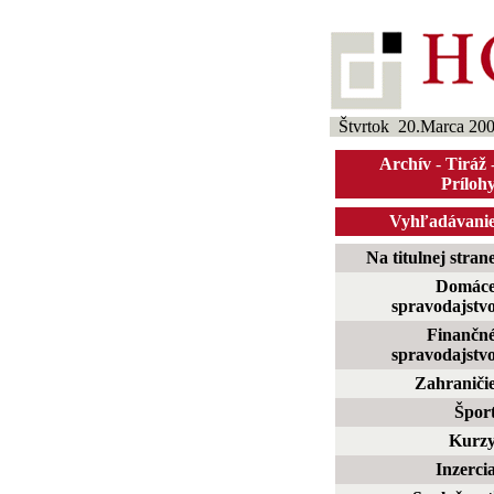
Štvrtok 20.Marca 20
Archív
-
Tiráž
Príloh
Vyhľadávani
Na titulnej stran
Domác
spravodajstv
Finančn
spravodajstv
Zahraniči
Špor
Kurz
Inzerci