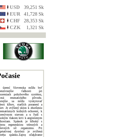
USD
39,251 Sk
EUR
41,728 Sk
CHF
28,353 Sk
CZK
1,321 Sk
očasie
a území Slovenska môžu byť
ntenzívnejšie ťažkosti pri
horeniach pohybového systému,
ajmä reumatického pôvodu.
stejšie sa môžu vyskytovať
lesti kĺbov, starších poranení a
ziev. Je zvýšený sklon k zhoršeniu
zematóznych kožných ochorení, k
presívnym stavom a u ľudí s
sokým tlakom krvi k anginóznym
žkostiam. Spánok je hlboký s
brou regeneráciou telesných a
ševných síl organizmu. Pri
getatívnej dystónii je zvýšená
treba spánku.Zajtra očakávame