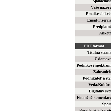
Spoločnos
Vaše názor
Email-redakci
Email-inzerci
Predplatn
Anket
PDF formát
Titulná stran
Z domov
Podnikové spektru
Zahranici
Podnikateľ a štý
Veda/Kultúr
Digitálny sve
Finančné komentár
Špor
Poradenstvo/Servi