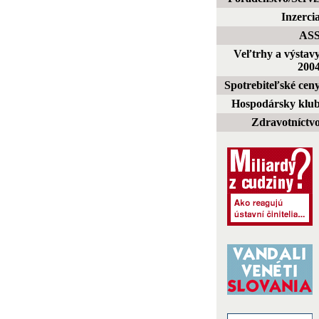
Inzerci
AS
Veľtrhy a výstav
200
Spotrebiteľské cen
Hospodársky klu
Zdravotníctv