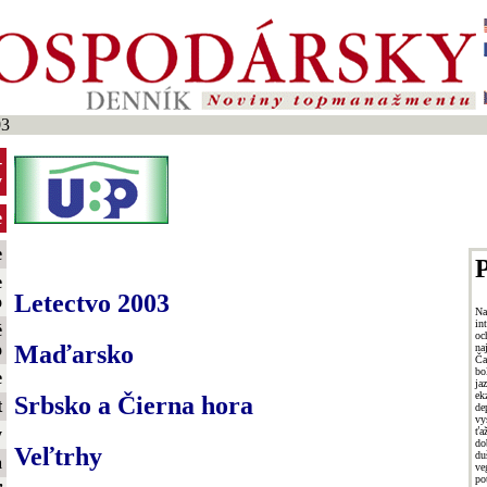
03
-
y
e
e
P
e
Letectvo 2003
o
N
i
é
oc
Maďarsko
o
n
Ča
bo
e
ja
ek
Srbsko a Čierna hora
t
de
vy
ťa
y
do
Veľtrhy
du
a
ve
po