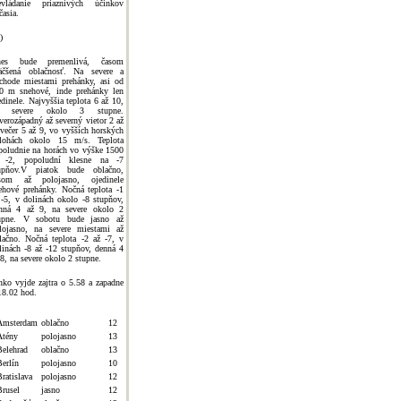
evládanie priaznivých účinkov
časia.
)
nes bude premenlivá, časom
äčšená oblačnosť. Na severe a
chode miestami prehánky, asi od
0 m snehové, inde prehánky len
edinele. Najvyššia teplota 6 až 10,
a severe okolo 3 stupne.
verozápadný až severný vietor 2 až
 večer 5 až 9, vo vyšších horských
lohách okolo 15 m/s. Teplota
poludnie na horách vo výške 1500
-2, popoludní klesne na -7
upňov.V piatok bude oblačno,
som až polojasno, ojedinele
ehové prehánky. Nočná teplota -1
 -5, v dolinách okolo -8 stupňov,
nná 4 až 9, na severe okolo 2
upne. V sobotu bude jasno až
lojasno, na severe miestami až
lačno. Nočná teplota -2 až -7, v
linách -8 až -12 stupňov, denná 4
 8, na severe okolo 2 stupne.
nko vyjde zajtra o 5.58 a zapadne
18.02 hod.
Amsterdam
oblačno
12
Atény
polojasno
13
Belehrad
oblačno
13
Berlín
polojasno
10
ratislava
polojasno
12
Brusel
jasno
12