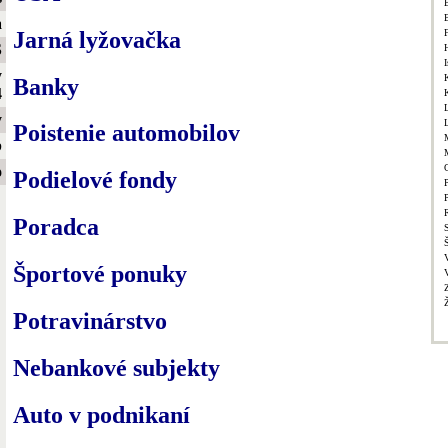
a
Jarná lyžovačka
S
I
y
Banky
4
y
Poistenie automobilov
b
o
Podielové fondy
P
Poradca
Športové ponuky
Potravinárstvo
Nebankové subjekty
Auto v podnikaní