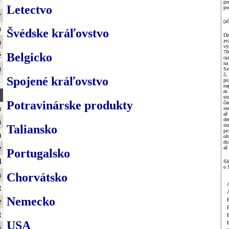
ť
pr
Letectvo
po
y
(zč
a
Švédske kráľovstvo
D
a
zv
vý
70
é
Belgicko
oj
n
a
Se
5,
Spojené kráľovstvo
po
na
m 
st
Potravinárske produkty
ča
a
sn
až
de
a
st
Taliansko
po
m
ob
do
e
až
Portugalsko
l
Sl
o 
a
Chorvátsko
t
Nemecko
e
t
B
USA
s