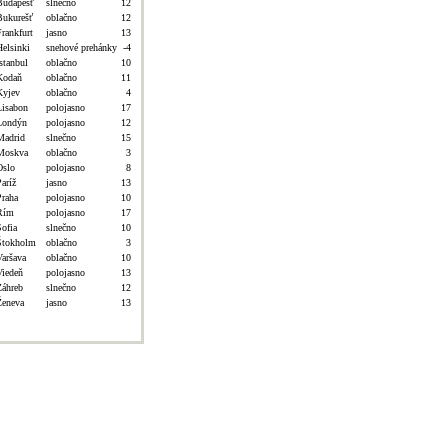
Budapešť
slnečno
12
Bukurešť
oblačno
12
Frankfurt
jasno
13
Helsinki
snehové prehánky
-4
stanbul
oblačno
10
Kodaň
oblačno
11
Kyjev
oblačno
4
Lisabon
polojasno
17
Londýn
polojasno
12
Madrid
slnečno
15
Moskva
oblačno
3
Oslo
polojasno
8
aríž
jasno
13
Praha
polojasno
10
Rím
polojasno
17
Sofia
slnečno
10
Štokholm
oblačno
3
Varšava
oblačno
10
Viedeň
polojasno
13
Záhreb
slnečno
12
Ženeva
jasno
13