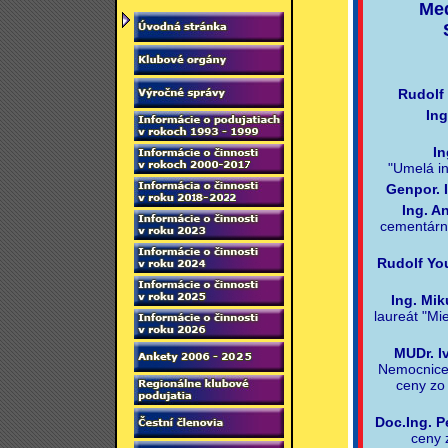
Med
Rudolf
Ing
In
"Umelá in
Genpor. I
Ing. A
cementárne
Rudolf Y
Ing. Mik
laureát "Mi
MUDr. I
Nemocnice 
ceny zo
Doc.Ing. P
ceny 