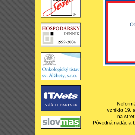
Ob
Neformá
vzniklo 19.
na stre
Pôvodná nadácia b