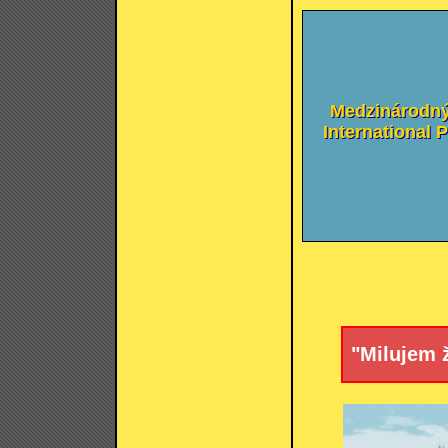
Medzinárodný
International
"Milujem život"