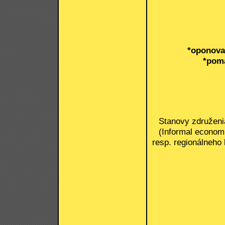
*oponovať
*pom
Stanovy združeni
(Informal economi
resp. regionálneho