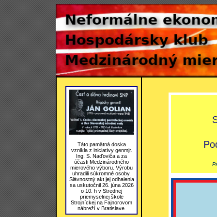
S
Pod
Táto pamätná doska
vznikla z iniciatívy genmjr.
Ing. S. Naďoviča a za
účasti Medzinárodného
Pa
mierového výboru. Výrobu
uhradili súkromné osoby.
Slávnostný akt jej odhalenia
sa uskutočnil 26. júna 2026
o 10. h v Strednej
priemyselnej škole
Strojníckej na Fajnorovom
nábreží v Bratislave.