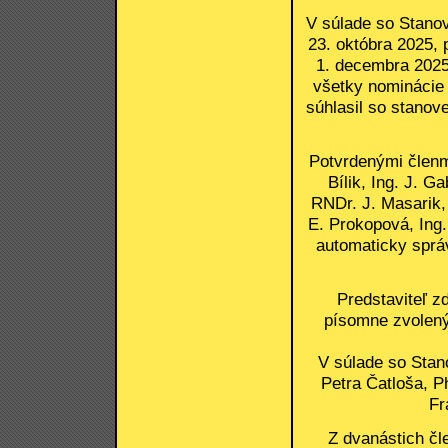
V súlade so Stanov
23. októbra 2025, 
1. decembra 2025 
všetky nominácie
súhlasil so stanov
Potvrdenými členmi
Bílik, Ing. J. Ga
RNDr. J. Masarik,
E. Prokopová, Ing.
automaticky správ
Predstaviteľ z
písomne zvolenýc
V súlade so Stan
Petra Čatloša, P
Fr
Z dvanástich čl