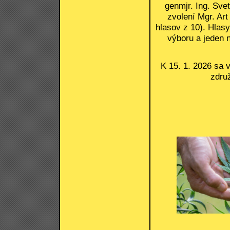
genmjr. Ing. Sve
zvolení Mgr. Art
hlasov z 10). Hlasy
výboru a jeden 
K 15. 1. 2026 sa v
zdru