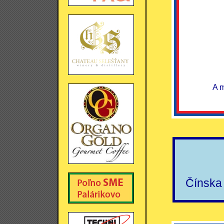
A m
Čínska