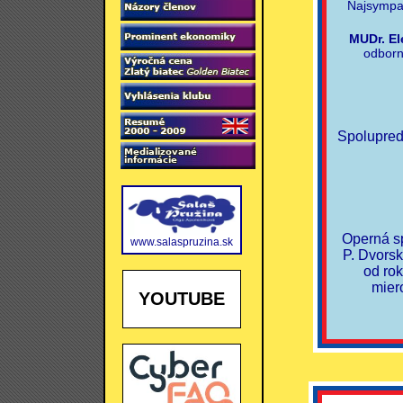
Najsympat
MUDr. E
odborn
Spolupred
Operná sp
www.salaspruzina.sk
P. Dvorsk
od ro
mier
YOUTUBE