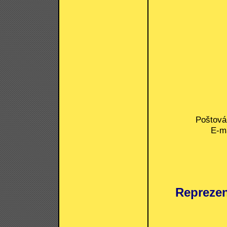
Poštová 
E-ma
Reprezen