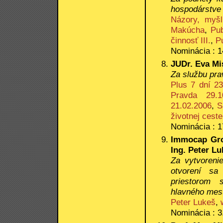
hospodárstve
Názory, myšl
Makúcha
,
Pub
činnosť III.
,
P
Nominácia : 1
JUDr. Eva Mi
Za službu pra
Plus 7 dní 23
Pravda 29.1
21.02.2006
,
S
životnej ceste
Nominácia : 1
Immocap Grou
Ing. Peter Lu
Za vytvoreni
otvorení sa
priestorom 
hlavného mest
Peter Lukeš
,
Nominácia : 3