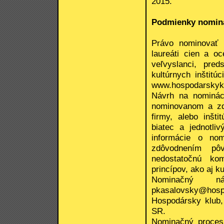
2015.
Podmienky nomin
Právo nominovať m
laureáti cien a o
veľvyslanci, pred
kultúrnych inštitú
www.hospodarskykl
Návrh na nominác
nominovanom a zdô
firmy, alebo inšt
biatec a jednotli
informácie o no
zdôvodnením pô
nedostatočnú kom
princípov, ako aj k
Nominačný 
pkasalovsky@hos
Hospodársky klub, 
SR.
Nominačný proces