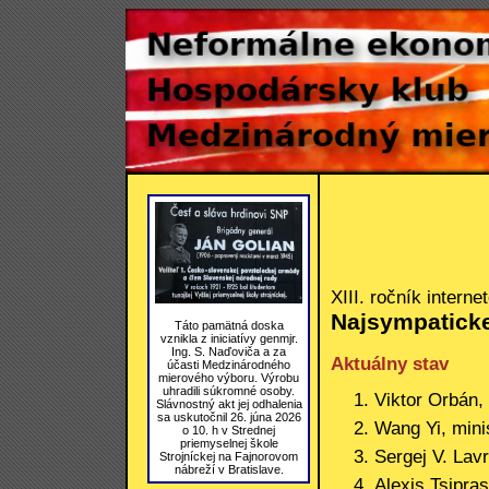
XIII. ročník interne
Najsympatickej
Táto pamätná doska
vznikla z iniciatívy genmjr.
Ing. S. Naďoviča a za
Aktuálny stav
účasti Medzinárodného
mierového výboru. Výrobu
uhradili súkromné osoby.
Viktor Orbán,
Slávnostný akt jej odhalenia
sa uskutočnil 26. júna 2026
Wang Yi, mini
o 10. h v Strednej
priemyselnej škole
Sergej V. Lav
Strojníckej na Fajnorovom
nábreží v Bratislave.
Alexis Tsipra