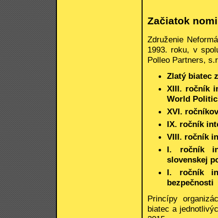
Začiatok nomi
Združenie Neformá
1993. roku, v spo
Polleo Partners, s.r
Zlatý biatec 
XIII. ročník 
World Politic
XVI. ročníko
IX. ročník i
VIII. ročník 
I. ročník i
slovenskej po
I. ročník i
bezpečnosti
Princípy organizá
biatec a jednotliv