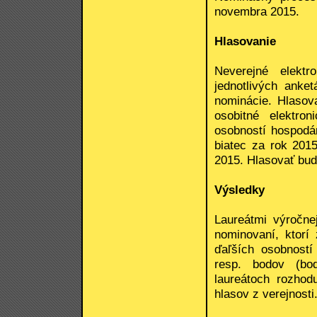
novembra 2015.
Hlasovanie
Neverejné elektr
jednotlivých anke
nominácie. Hlasov
osobitné elektro
osobností hospodár
biatec za rok 201
2015. Hlasovať budú
Výsledky
Laureátmi výročne
nominovaní, ktorí
ďaľších osobností
resp. bodov (bod
laureátoch rozhod
hlasov z verejnosti