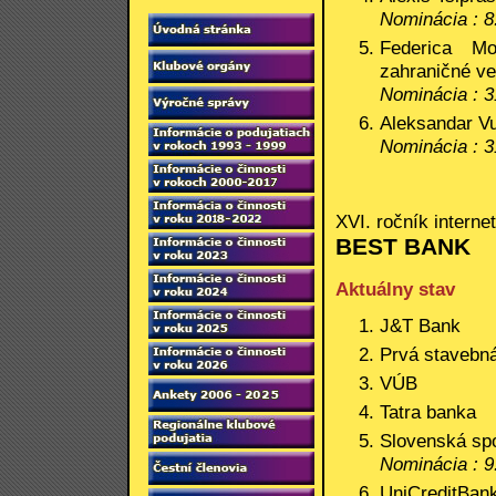
Nominácia : 8
Federica Mo
zahraničné ve
Nominácia : 3
Aleksandar Vu
Nominácia : 3
XVI. ročník interne
BEST BANK
Aktuálny stav
J&T Bank
Prvá stavebná
VÚB
Tatra banka
Slovenská spo
Nominácia : 9
UniCreditBan