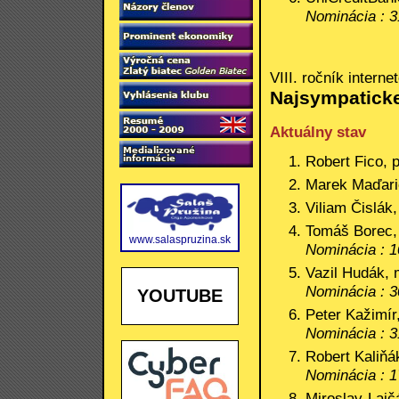
Nominácia : 3
VIII. ročník interne
Najsympaticke
Aktuálny stav
Robert Fico, 
Marek Maďarič
Viliam Čislák,
Tomáš Borec, 
www.salaspruzina.sk
Nominácia : 1
Vazil Hudák, 
Nominácia : 3
YOUTUBE
Peter Kažimír
Nominácia : 3
Robert Kaliňá
Nominácia : 1
Miroslav Lajč