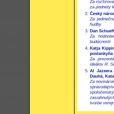
Za rozširova
za podnety 
Český národ
Za jedinečn
hudby
Dan Schuefta
Za hodnote
budúcnosti
Katja Kippi
poslankyňa
Za prezentá
ideálov R. 
Al Jazeera 
Dauhá, Kata
Za novinársk
spravodajs
spoločensk
zasiahnutýc
tvorbe verej