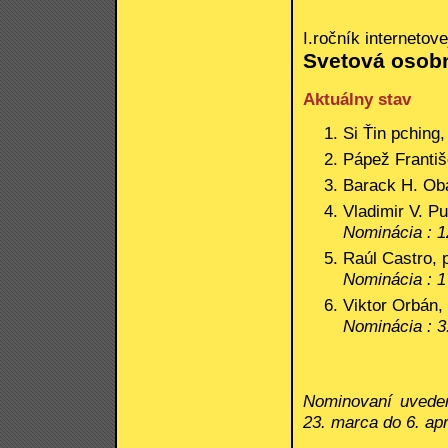
I.ročník internetov
Svetová osobn
Aktuálny stav
Si Ťin pching
Pápež Franti
Barack H. Ob
Vladimir V. Pu
Nominácia : 1
Raúl Castro, 
Nominácia : 1
Viktor Orbán,
Nominácia : 3
Nominovaní uveden
23. marca do 6. apr