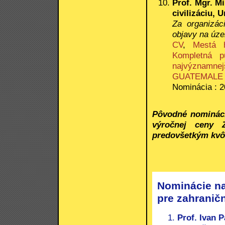
Prof. Mgr. M
civilizáciu, 
Za organizác
objavy na úz
CV
,
Mestá 
Kompletná p
najvýznamn
GUATEMALE
Nominácia : 2
Pôvodné nominácie 
výročnej ceny 
predovšetkým kvôl
Nominácie na
pre zahranič
Prof. Ivan 