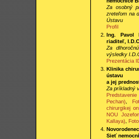
nemocnice Br
Za osobný pr
zreteľom na 
Ústavu
Profil
Ing. Pavol 
riaditeľ, I.D.
Za dlhoročnú
výsledky I.D.C
Prezentácia I
Klinika chir
ústavu
a jej prednos
Za príkladný 
Predstavenie 
Pechan)
,
Fo
chirurgikej on
NOU Jozefom 
Kallaya)
,
Foto
Novorodenec
Sieť nemocníc