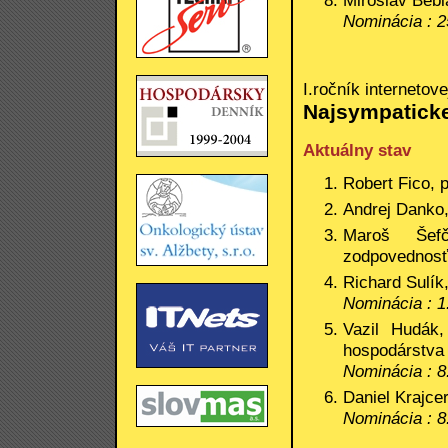
Nominácia : 2
I.ročník internetov
Najsympaticke
Aktuálny stav
Robert Fico,
Andrej Danko
Maroš Šef
zodpovednosťo
Richard Sulík
Nominácia : 1
Vazil Hudák
hospodárstva
Nominácia : 8
Daniel Krajce
Nominácia : 8