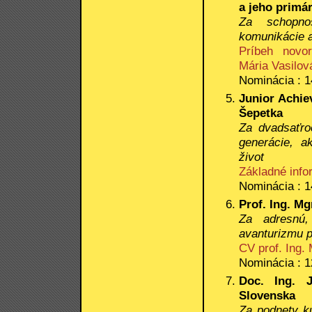
a jeho primá
Za schopno
komunikácie a
Príbeh novor
Mária Vasilov
Nominácia : 1
Junior Achie
Šepetka
Za dvadsaťro
generácie, a
život
Základné info
Nominácia : 1
Prof. Ing. Mg
Za adresnú,
avanturizmu po
CV prof. Ing.
Nominácia : 1
Doc. Ing. 
Slovenska
Za podnety ku