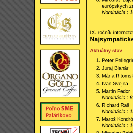
európskych zá
Nominácia : 1
IX. ročník internet
Najsympaticke
Aktuálny stav
Peter Pellegr
Juraj Blanár
Mária Ritoms
Ivan Švejna
Martin Fedor
Nominácia : 8
Richard Raši
Nominácia : 1
Maroš Kondró
Nominácia : 1
Miroslav Bebl