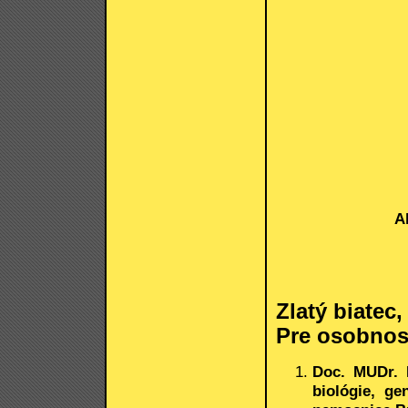
A
Zlatý biatec
Pre osobnost
Doc. MUDr. 
biológie, ge