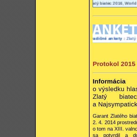
Zlatý biatec 2016, World Politici
Tradičné ankety :
Zlatý biatec, W
Protokol 2015
Informácia
o výsledku hla
Zlatý biat
a Najsympatick
Garant Zlatého bia
2. 4. 2014 prostr
o tom na XIII. val
sa potvrdil a do