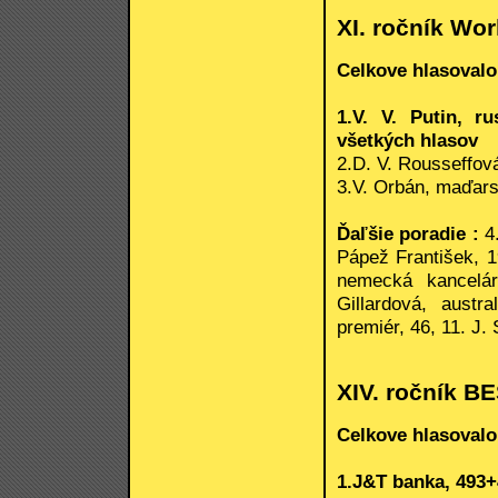
XI. ročník Wor
Celkove hlasovalo
1.V. V. Putin, r
všetkých hlasov
2.D. V. Rousseffová
3.V. Orbán, maďars
Ďaľšie poradie :
4.
Pápež František, 1
nemecká kancelár
Gillardová, aust
premiér, 46, 11. J.
XIV. ročník 
Celkove hlasovalo
1.J&T banka, 493+4