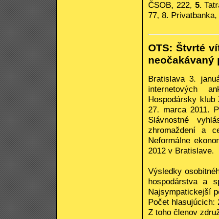
ČSOB, 222,
5
. Tat
77, 8. Privatbanka,
OTS: Štvrté ví
neočakávaný p
Bratislava 3. jan
internetových a
Hospodársky klub 
27. marca 2011. P
Slávnostné vyhl
zhromaždení a ce
Neformálne ekonom
2012 v Bratislave.
Výsledky osobitnéh
hospodárstva a sp
Najsympatickejší po
Počet hlasujúcich:
Z toho členov zdru