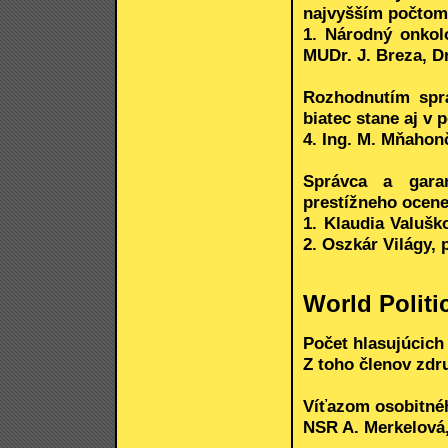
najvyšším počtom
1. Národný onkolo
MUDr. J. Breza, D
Rozhodnutím sprá
biatec stane aj v 
4. Ing. M. Mňahon
Správca a gara
prestížneho ocene
1. Klaudia Valušk
2. Oszkár Világy, 
World Politi
Počet hlasujúcich 
Z toho členov zdr
Víťazom osobitnéh
NSR A. Merkelová, 