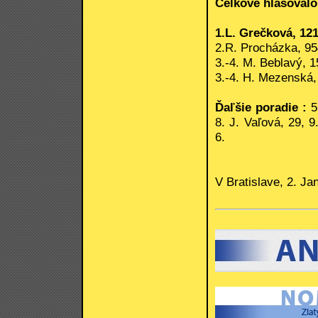
Celkove hlasovalo
1.L. Grečková, 121
2.R. Procházka, 95
3.-4. M. Beblavý, 1
3.-4. H. Mezenská,
Ďaľšie poradie :
5.
8. J. Vaľová, 29, 9
6.
V Bratislave, 2. Ja