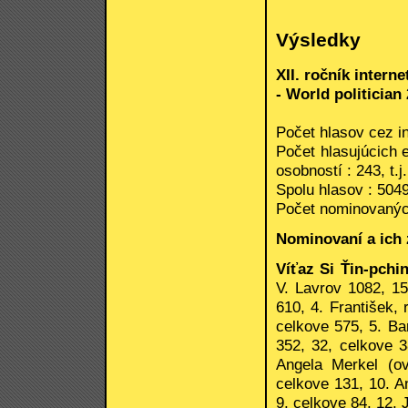
Výsledky
XII. ročník intern
- World politician
Počet hlasov cez in
Počet hlasujúcich 
osobností : 243, t.
Spolu hlasov : 504
Počet nominovanýc
Nominovaní a ich 
Víťaz Si Ťin-pchi
V. Lavrov 1082, 15
610, 4. František,
celkove 575, 5. Ba
352, 32, celkove 3
Angela Merkel (o
celkove 131, 10. A
9, celkove 84, 12. 