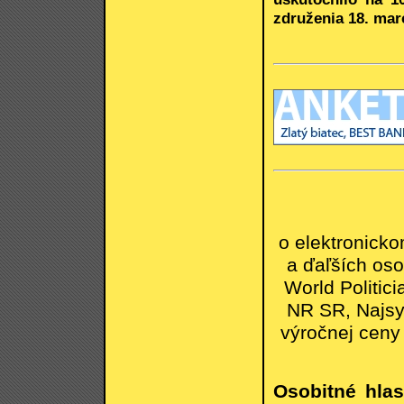
združenia 18. mar
o elektronick
a ďaľších oso
World Politic
NR SR, Najsym
výročnej ceny 
Osobitné hla