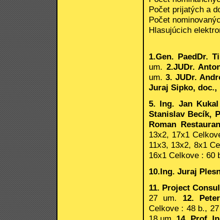
Počet prijatých a d
Počet nominovaných
Hlasujúcich elektro
1.Gen. PaedDr. T
um.
2.JUDr. Anto
um.
3. JUDr. Andr
Juraj Sipko, doc.,
5. Ing. Jan Kuka
Stanislav Becík,
Roman Restaurant
13x2, 17x1 Celkove
11x3, 13x2, 8x1 Ce
16x1 Celkove : 60 
10.Ing. Juraj Ples
11. Project Consul
27 um.
12. Peter
Celkove : 48 b., 2
18 um.
14. Prof. I