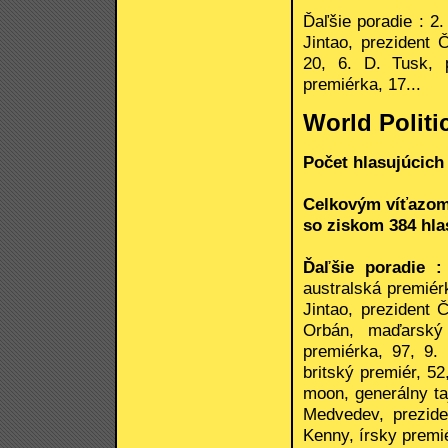
Ďaľšie poradie : 2.
Jintao, prezident 
20, 6. D. Tusk, p
premiérka, 17...
World Politi
Počet hlasujúcich 
Celkovým víťazom 
so ziskom 384 hlas
Ďaľšie poradie :
australská premiér
Jintao, prezident
Orbán, maďarský 
premiérka, 97, 9.
britský premiér, 5
moon, generálny ta
Medvedev, prezide
Kenny, írsky premié