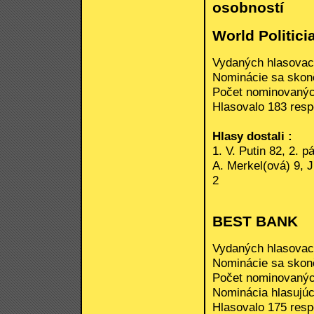
osobností
World Politici
Vydaných hlasovací
Nominácie sa skonči
Počet nominovanýc
Hlasovalo 183 respo
Hlasy dostali :
1. V. Putin 82, 2. p
A. Merkel(ová) 9, J
2
BEST BANK
Vydaných hlasovací
Nominácie sa skonči
Počet nominovanýc
Nominácia hlasujúc
Hlasovalo 175 respo