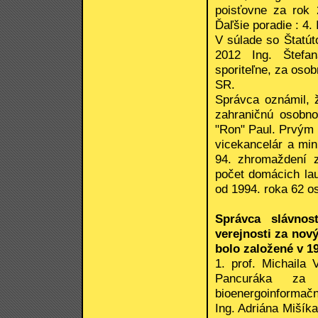
poisťovne za rok 
Ďaľšie poradie : 4. 
V súlade so Štatút
2012 Ing. Štefan
sporiteľne, za osob
SR.
Správca oznámil, 
zahraničnú osobno
"Ron" Paul. Prvým 
vicekancelár a mini
94. zhromaždení z
počet domácich lau
od 1994. roka 62 o
Správca slávnos
verejnosti za nov
bolo založené v 19
1. prof. Michaila 
Pancuráka za 
bioenergoinformačn
Ing. Adriána Mišíka