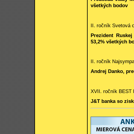
všetkých bodov
II. ročník Svetová
Prezident Ruskej
53,2% všetkých b
II. ročník Najsympa
Andrej Danko, pr
XVII. ročník BEST
J&T banka so zis