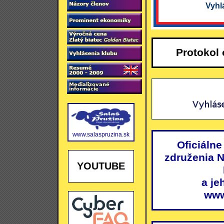
Vyhl
Protokol
www.salaspruzina.sk
Oficiálne
združenia 
YOUTUBE
a je
www