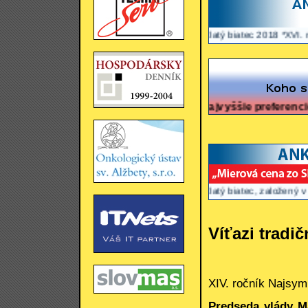
*Zlatý biatec 2018 *XVI. ročník Wo
Najvyššie preferencie mali k 9
*Zlatý biatec, založený v roku 1993
Víťazi tradi
XIV. ročník Najsymp
Predseda vlády M