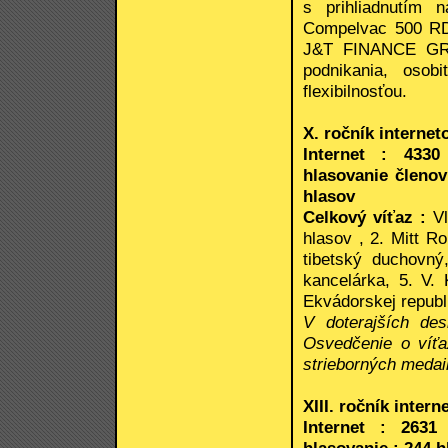
s prihliadnutím 
Compelvac 500 RD,
J&T FINANCE GROU
podnikania, osob
flexibilnosťou.
X. ročník interneto
Internet : 4330
hlasovanie členov
hlasov
Celkový víťaz :
V
hlasov , 2. Mitt R
tibetský duchovný
kancelárka, 5. V. 
Ekvádorskej republi
V doterajších des
Osvedčenie o víť
strieborných medai
XIII. ročník inter
Internet : 2631