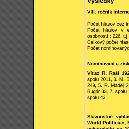
Výsledky
VIII. ročník inte
Počet hlasov cez in
Počet hlasov v e
osobností : 226, t.
Celkový počet hlas
Počet nominovanýc
Nominovaní a získ
Víťaz R. Raši 19
spolu 2011
,
3. M. 
249
,
5. R. Madej 2
Bugár 83, 7, spolu
spolu 43
Slávnostné vyhlá
World Politician
uskutočnilo na 1