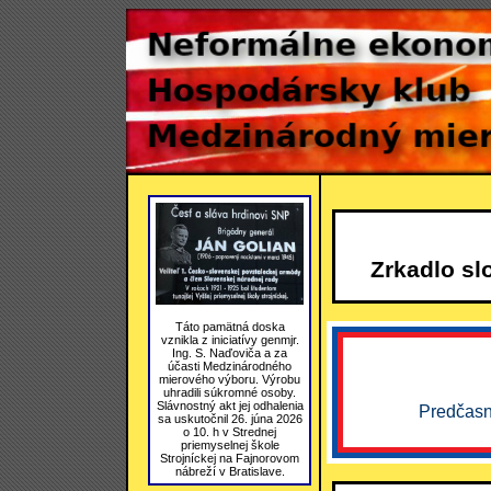
Zrkadlo sl
Táto pamätná doska
vznikla z iniciatívy genmjr.
Ing. S. Naďoviča a za
účasti Medzinárodného
mierového výboru. Výrobu
uhradili súkromné osoby.
Slávnostný akt jej odhalenia
Predčasn
sa uskutočnil 26. júna 2026
o 10. h v Strednej
priemyselnej škole
Strojníckej na Fajnorovom
nábreží v Bratislave.