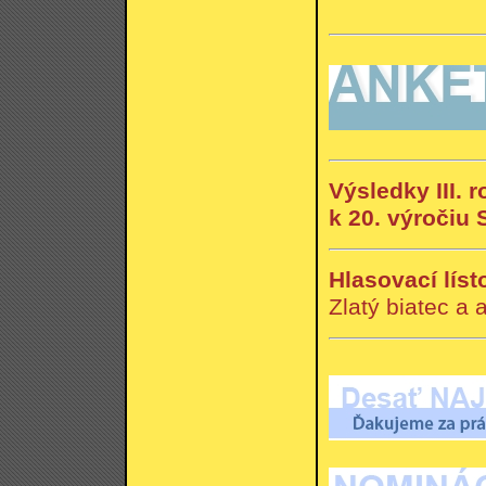
Výsledky III.
k 20. výročiu 
Hlasovací líst
Zlatý biatec a 