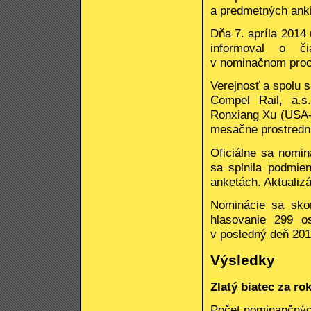
a predmetných anki
Dňa 7. apríla 2014 
informoval o č
v nominačnom proc
Verejnosť a spolu s
Compel Rail, a.s.,
Ronxiang Xu (USA-Č
mesačne prostred
Oficiálne sa nomi
sa splnila podmie
anketách. Aktualizá
Nominácie sa skon
hlasovanie 299 o
v posledný deň 201
Výsledky
Zlatý biatec za ro
Počet nominančnýc