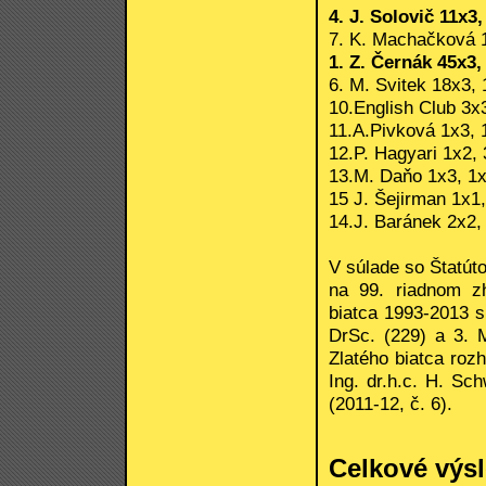
4. J. Solovič 11x3,
7. K. Machačková 1
1. Z. Černák 45x3,
6. M. Svitek 18x3, 
10.English Club 3x3
11.A.Pivková 1x3, 1
12.P. Hagyari 1x2, 
13.M. Daňo 1x3, 1x1
15 J. Šejirman 1x1,
14.J. Baránek 2x2, 
V súlade so Štatút
na 99. riadnom z
biatca 1993-2013 sú
DrSc. (229) a 3. 
Zlatého biatca rozh
Ing. dr.h.c. H. Sc
(2011-12, č. 6).
Celkové výsl