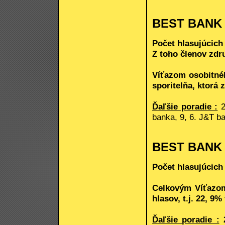
BEST BANK
Počet hlasujúcich
Z toho členov zdr
Víťazom osobitnéh
sporitelňa, ktorá 
Ďaľšie poradie :
2
banka, 9, 6. J&T ba
BEST BANK
Počet hlasujúcich 
Celkovým Víťazom
hlasov, t.j. 22, 9
Ďaľšie poradie :