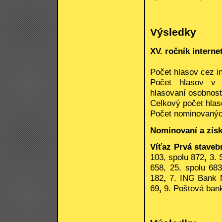
Výsledky
XV. ročník intern
Počet hlasov cez in
Počet hlasov v 
hlasovaní osobností
Celkový počet hlas
Počet nominovanýc
Nominovaní a získ
Víťaz Prvá staveb
103, spolu 872
,
3. 
658, 25, spolu 68
182
,
7. ING Bank N
69
,
9. Poštová bank