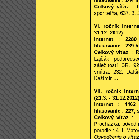
hlasovanie : 244 h
Celkový víťaz :
sporiteľňa, 637, 3.
VI. ročník intern
31.12. 2012)
Internet : 2280
hlasovanie : 239 h
Celkový víťaz :
Ro
Lajčák, podpredse
záležitostí SR, 9
vnútra, 232. Ďaľš
Kažimír ...
VII. ročník inte
(21.3. - 31.12.2012
Internet : 4463
hlasovanie : 227, 
Celkový víťaz :
Le
Procházka, pôvodn
poradie : 4. I. Matov
Osvedčenie o víťa