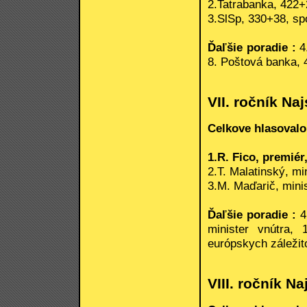
2.Tatrabanka, 422+
3.SlSp, 330+38, spo
Ďaľšie poradie :
4
8. Poštová banka, 4
VII. ročník Na
Celkove hlasovalo
1.R. Fico, premiér
2.T. Malatinský, mi
3.M. Maďarič, minis
Ďaľšie poradie :
4.
minister vnútra,
európskych záležito
VIII. ročník 