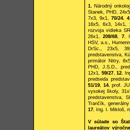
1.
Národný onkolog
Stanek, PHD, 24x5
7x3, 9x1,
70/24
,
4
16x5, 6x3, 14x1,
rozvoja vidieka S
26x1,
208/68
,
7.
I
HSV, a.s., Humenn
DrSc., 23x5, 3
predstavenstva, Kú
primátor Nitry, 8
PHD, J.S.D., pre
12x1,
59/27
,
12.
Ing
predseda predstav
51/19
,
14.
prof. JU
vysokej školy, 31
predstavenstva, S
Trančík, generálny
17.
Ing. I. Mikloš, 
V súlade so Šta
laureátov výročne