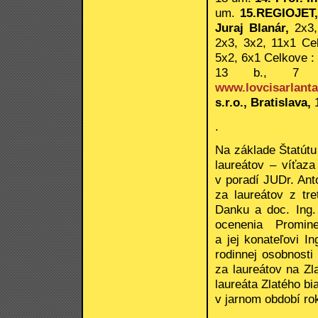
um.
15.REGIOJET,
Juraj Blanár,
2x3,
2x3, 3x2, 11x1 Ce
5x2, 6x1 Celkove : 
13 b., 7 
www.lovcisarlanta
s.r.o., Bratislava,
.
Na základe Štatútu
laureátov – víťaz
v poradí JUDr. Ant
za laureátov z tr
Danku a doc. Ing.
ocenenia Prominen
a jej konateľovi I
rodinnej osobnost
za laureátov na Zl
laureáta Zlatého b
v jarnom období ro