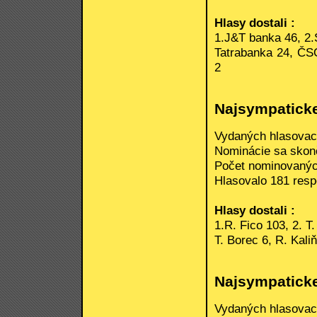
Hlasy dostali :
1.J&T banka 46, 2.
Tatrabanka 24, ČS
2
Najsympaticke
Vydaných hlasovací
Nominácie sa skonči
Počet nominovanýc
Hlasovalo 181 respo
Hlasy dostali :
1.R. Fico 103, 2. T
T. Borec 6, R. Kali
Najsympaticke
Vydaných hlasovací