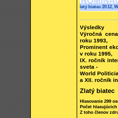
Zlatý biatec 2012, World P
Výsledky
Výročná cena
roku 1993,
Prominent eko
v roku 1995,
IX. ročník int
sveta -
World Politici
a XII. ročník
Zlatý biatec
Hlasovanie 299 oso
Počet hlasujúcich 
Z toho členov zdr