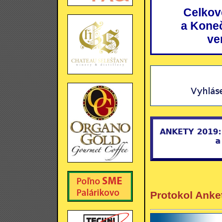
Celkov
a Kone
ve
Protokol Anke